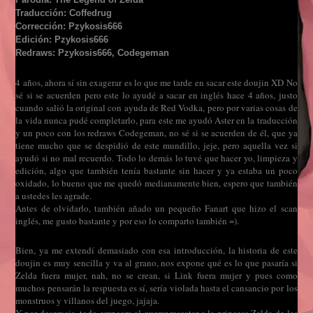
Traducción: Coffedrug
Corrección: Pzykosis666
Edición: Pzykosis666
Redraws: Pzykosis666, Codegeman
4 años, ahora sí sin exagerar es lo que me tarde en sacar este doujin XD No
sé si se acuerden pero este lo ayudé a sacar en inglés hace 4 años, justo
cuando salió la original con ayuda de Red Vodka, pero por varias cosas de
la vida nunca pudé completarlo, para este me ayudó Aster en la traducción
y un poco con los redraws Codegeman, no sé si se acuerden de él, que ya
tiene mucho que se despidió de este mundillo, jeje, pero aquella vez si
ayudó si no mal recuerdo. Todo lo demás lo tuvé que hacer yo, limpieza y
edición, algo que también tenía bastante sin hacer y ya estaba un poco
oxidado, lo bueno que me quedó medianamente bien, espero que también
a ustedes les agrade.
Antes de olvidarlo, también añado un pequeño Fanart que hizo el scan
inglés, me gusto bastante y por eso lo comparto también =).
Bien, ya me extendí demasiado con esa introducción, la historia de este
doujin es muy sencilla y va al grano, nos expone qué es lo que pasaría si
Zelda fuera mujer, nah, no se crean, si Link fuera mujer y pues como
muchos pensarán la respuesta es sí, sería violada hasta el cansancio por los
monstruos y villanos del juego, jajaja.