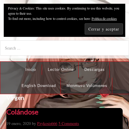
Privacy & Cookies: This site uses cookies. By continuing to use this website, you
Pzykosis666HFansub
agree to their use.
To find out more, including how to control cookies, see here:
Política de cookies
"I'm the best there is at what I do, but what I do best isn't very
nice".
Inicio
Lector Online
Descargas
English Download
Monmusu Volúmenes
Virgen
Colándose
19 enero, 2020
by
Pzykosis666
5 Comments