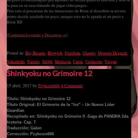
la pasa en su casa tratando de jugar videojuegos.
Pero esta al percatarse de las intenciones de Ritsu al descubrir su revista
porno decide ayudarlo un poco, aunque esto no le agrada ni un poco a
Ritsu XD
[Continuar Leyendo y Descargas →]
Posted in:
Big Breasts
,
Blowjob
,
Femdom
,
Glasses
,
Mousou Deguchi
,
Nakadashi
,
Paizuri
,
Sh0t4
,
Shotacon
,
Unou
,
Violacion
,
Virgen
Shinkyoku no Grimoire 12
15 abril, 2017
by
Pzykosis666
4 Comments
Título: Shinkyoku no Grimoire 12
Título Original: El Grimorio de la “Ira” – Un Nuevo Lider
Guardian
Recopilado en: Shinkyoku no Grimoire II -Saga de PANDRA 2da
historia- Cap. 7
Traducción: Galen
Corrección: Pzykosis666