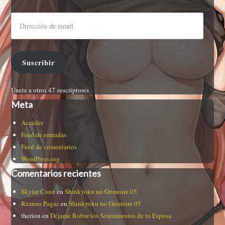
Suscribir
Únete a otros 47 suscriptores
Meta
Acceder
Feed de entradas
Feed de comentarios
WordPress.org
Comentarios recientes
Skylar Conn
en
Shinkyoku no Grimoire 05
Reanna Pagac
en
Shinkyoku no Grimoire 05
therion
en
Déjame Robar los Sentimientos de tu Esposa