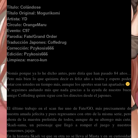
Título: Colándose
Título Original: Mogurikomi
Artista: YD
Círculo: OrangeMaru
Evento: C97
Parodia: Fate/Grand Order
Traducción Japones: Coffedrug
Corrección: Pzykosis666
Edición: Pzykosis666
Limpieza: marco-kun
Nomás porque ya lo he dicho antes, pero diría que han pasado 84 años…
Pero más bien lo que quisiera decir es feliz año a todos y espero poder
estar con ustedes un tiempo más, aunque los aportes sean tan apartados
Y seguimos andando más que nada gracias a la ayuda de nuestro buen
amigo Coffedrug quien sigue con los directos desde el japones.
El último trabajo en el scan fue uno de Fate/GO, más precisamente de
nuestra amada jefecita y pues regresamos con otro de la misma serie, pero
ahora de la maestra preferida de todos, aunque de su alterego más cute,
Skadi-sama, un personaje que llegó a romper el juego y nuestros
corazones, jajaja.
En la historia Skadi ve que su otra yo se lleva al Masta y en su curiosidad