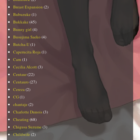
Breast Expansion
(2)
Bubuzuke
(1)
Bukkake
(45)
Bunny girl
(4)
Busujima Saeko
(4)
Butcha-U
(1)
Caperucita Roja
(1)
Carn
(1)
Cecilia Alcott
(3)
Centaur
(22)
Centauro
(27)
Cereza
(2)
CG
(1)
chantaje
(2)
Charlotte Dunois
(3)
Cheating
(68)
Chigusa Suzume
(3)
Childwife
(2)