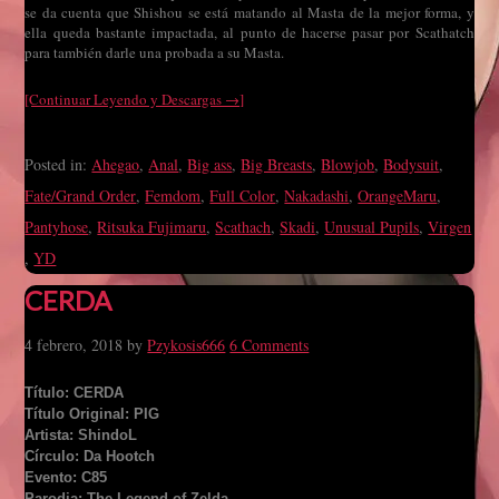
se da cuenta que Shishou se está matando al Masta de la mejor forma, y
ella queda bastante impactada, al punto de hacerse pasar por Scathatch
para también darle una probada a su Masta.
[Continuar Leyendo y Descargas →]
Posted in:
Ahegao
,
Anal
,
Big ass
,
Big Breasts
,
Blowjob
,
Bodysuit
,
Fate/Grand Order
,
Femdom
,
Full Color
,
Nakadashi
,
OrangeMaru
,
Pantyhose
,
Ritsuka Fujimaru
,
Scathach
,
Skadi
,
Unusual Pupils
,
Virgen
,
YD
CERDA
4 febrero, 2018
by
Pzykosis666
6 Comments
Título: CERDA
Título Original: PIG
Artista: ShindoL
Círculo: Da Hootch
Evento: C85
Parodia: The Legend of Zelda