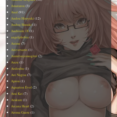
Amatarou
(3)
Anal
(91)
Andou Hiroyuki
(12)
Andou Shuuki
(1)
Androide 18
(1)
angelphobia
(1)
Anime
(7)
Aniversario
(1)
Anmitsuyomogitei
(2)
Anzu
(1)
Aodouhu
(1)
Aoi Nagisa
(7)
Apron
(1)
Aquarion Evol
(2)
Arai Kei
(7)
Arakure
(1)
Arcana Heart
(2)
Aroma Gaeru
(1)