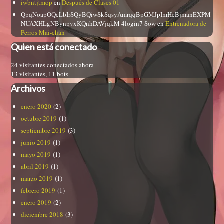
iwbntjtmop
en
Después de Clases 01
QpqNoapOQcLbIrSQyBQiwSkSqsyAmrqqBpGMJpImHeBjmanEXPM
NUAXHLgNBynpvxKQnhDAVjqkM 4login7 Sow
en
Entrenadora de
Perros Mai-chan
Quien está conectado
24 visitantes conectados ahora
13 visitantes,
11 bots
Archivos
enero 2020
(2)
octubre 2019
(1)
septiembre 2019
(3)
junio 2019
(1)
mayo 2019
(1)
abril 2019
(1)
marzo 2019
(1)
febrero 2019
(1)
enero 2019
(2)
diciembre 2018
(3)