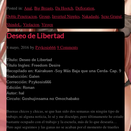
Posted in:
Anal
,
Big Breasts
,
Da Hootch
,
Defloration
,
Doble Penetracion
,
Group
,
Inverted Nipples
,
Nakadashi
,
Sexo Grupal
,
ShindoL
,
Violacion
,
Virgen
Deseo de Libertad
8 mayo, 2016
by
Pzykosis666
9 Comments
Título: Deseo de Libertad
Título Ingles: Freedom Desire
Recopilado en: Kairakuen -Soy Más Baja que una Cerda- Cap. 9
Traducción: Galen
Corrección: Pzykosis666
Edición: Ronan
Autor: hal
Circulo: Goshujinsama no Omochabako
Buenas chicos y chicas, se que han sido dos semanas sin ningún tipo de
trabajo, ni alguna noticia, lo sé y me disculpo, pero últimamente he estado
bastante ocupado con el trabajo y la escuela, más de lo que desearía…
Pero aquí seguimos y las ganas no se acaban por el momento de traerles