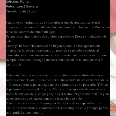
Edición: Ronan
Autor: Erect Sawaru
Circulo: Erect Touch
Seguimos con grimorio, que ya ahorita es una de nuestras series más
longevas y que aun nos falta mucho para termina, lo bueno que Ronan aun
se ve con animos de terminarla, jeje.
De nuevo un gran trabajo de edición por parte de Ronan y traducción de
galen.
Como ya había dicho antes, al fin llegamos con la chica que más me
interesaba, Miyo-san y sabremos un poco de su pasado e historia al
momento, así como comenzamos un nuevo arco muuuy interesante, como
siempre, solo vean los tags para darse una idea de lo bueno que está el
capitulo, lel.
Miyo-san mientras entrena con sus subordinados es confrontada por un
sujeto extraño, Gadis, quien dice ser el nuevo líder de los caballeros de la
biblioteca y esta se percata que tiene un grimorio en su poseción. Y Miyo
al preguntarle de esto al director Cibol confirma que efectivamente este
sujeto la relevará de su cargo ya que es el lector del grimorio de la ira y no
saben como es que reaccionará si no hacen lo que pide.
Miyo al ya no estar en su cargo y ser despojada de su capa reflectora
decide obedecer todas las ordenes de Gadis aunque esto signifique perder
su dignidad como mujer…