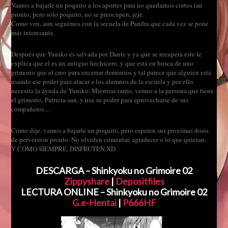
Vamos a bajarle un poquito a los aportes para no quedarnos cortos tan
pronto, pero solo poquito, no se preocupen, jeje.
Como ven, aun seguimos con la secuela de Pandra que cada vez se pone
más interesante.
Después que Yuniko es salvada por Dante y ya que se recupera este le
explica que el es un antiguo hechicero, y que está en busca de uno
grimorio que el creo para encerrar demonios y tal parece que alguien está
usando ese poder para atacar a los alumnos de la escuela y por ello
necesita la ayuda de Yuniko. Mientras tanto, vemos a la persona que tiene
el grimorio, Patricia-san, y usa su poder para aprovecharse de sus
compañeros…
Como dije, vamos a bajarle un poquito, pero esperen sus proximas dosis
de perversion pronto. No olviden comentar, agradecer o lo que quieran.
Y COMO SIEMPRE, DISFRUTEN XD
DESCARGA – Shinkyoku no Grimoire 02
Zippyshare
|
Depositfiles
LECTURA ONLINE – Shinkyoku no Grimoire 02
G.e-Hentai
|
P666HF