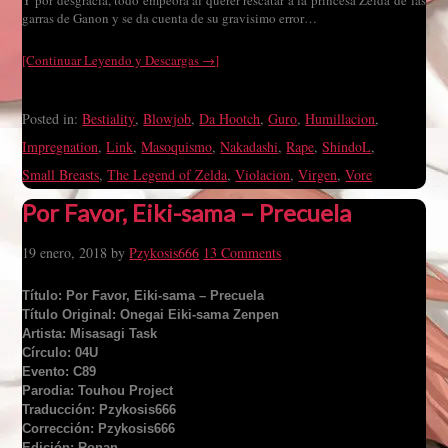
Y por desgracia, todo empeora al querer rescatar a la princesa Zelda de las
garras de Ganon y se da cuenta de su gravisimo error…
[Continuar Leyendo y Descargas →]
Posted in:
Bestiality
,
Blowjob
,
Da Hootch
,
Guro
,
Humillacion
,
Impregnation
,
Link
,
Masoquismo
,
Nakadashi
,
Rape
,
ShindoL
,
Small Breasts
,
The Legend of Zelda
,
Violacion
,
Virgen
,
Vore
Por Favor, Eiki-sama – Precuela
19 enero, 2018
by
Pzykosis666
13 Comments
Título: Por Favor, Eiki-sama – Precuela
Título Original: Onegai Eiki-sama Zenpen
Artista: Misasagi Task
Círculo: 04U
Evento: C89
Parodia: Touhou Project
Traducción: Pzykosis666
Corrección: Pzykosis666
Edición: Ronan