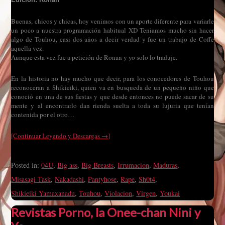
Buenas, chicos y chicas, hoy venimos con un aporte diferente para variarle
un poco a nuestra programación habitual XD Teniamos mucho sin hacer
algo de Touhou, casi dos años a decir verdad y fue un trabajo de Coffe
aquella vez.
Aunque esta vez fue a petición de Ronan y yo solo lo traduje.
En la historia no hay mucho que decir, para los conocedores de Touhou
reconoceran a Shikieiki, quien va en busqueda de un pequeño niño que
conoció en una de sus fiestas y que desde entonces no puede sacar de su
mente y al encontrarlo dan rienda suelta a toda su lujuria que tenían
contenida por el otro…
[Continuar Leyendo y Descargas →]
Posted in:
04U
,
Big ass
,
Big Breasts
,
Irrumacion
,
Maduras
,
Misasagi Task
,
Nakadashi
,
Pantyhose
,
Rape
,
Sh0t4
,
Shikieiki Yamaxanadu
,
Touhou
,
Violacion
,
Virgen
,
Youkai
Revistas Porno, la Onee-chan Nini y