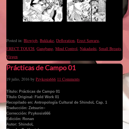
Posted in:
Blowjob
,
Bukkake
,
Defloration
,
Erect Sawaru
,
ERECT TOUCH
,
Gangbang
,
Mind Control
,
Nakadashi
,
Small Breasts
,
Virgen
Prácticas de Campo 01
19 julio, 2016
by
Pzykosis666
11 Comments
Título: Prácticas de Campo 01
Título Original: Field Work 01
Recopilado en: Antropología Cultural de ShindoL Cap. 1
Traducción: Zetsurin~
Corrección: Pzykosis666
Edición: Ronan
Autor: ShindoL