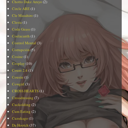
Chotto Dake Aruyo
(2)
Circle ARE
(1)
Cle Masahiro
(1)
Clesta
(1)
Code Geass
(1)
Coelacanth
(1)
Control Mental
(3)
Corrupción
(5)
Cosine
(1)
Cosplay
(10)
Count 2.4
(1)
Cousin
(1)
Cowgirl
(3)
CROSS HEARTS
(1)
Crossdressing
(7)
Cuckolding
(2)
Cum Eating
(2)
Cuzukago
(1)
Da Hootch
(37)