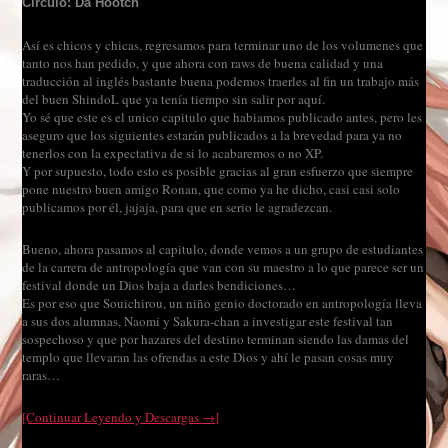
Circulo: Da Hootch
Así es chicos y chicas, regresamos para terminar uno de los volumenes que
tanto nos han pedido, y que ahora con raws de buena calidad y una
traducción al inglés bastante buena podemos traerles al fin un trabajo más
del buen ShindoL que ya tenía tiempo sin salir por aquí.
Yo sé que este es el unico capitulo que habiamos publicado antes, pero les
aseguro que los siguientes estarán publicados a la brevedad para ya no
tenerlos con la expectativa de si lo acabaremos o no XP.
Y por supuesto, todo esto es posible gracias al gran esfuerzo que siempre
pone nuestro buen amigo Ronan, que como ya he dicho, casi casi solo
publicamos por él, jajaja, para que en serio le agradezcan.
Bueno, ahora pasamos al capitulo, donde vemos a un grupo de estudiantes
de la carrera de antropología que van con su maestro a lo que parece ser un
festival donde un Dios baja a darles bendiciones…
Es por eso que Souichirou, un niño genio doctorado en antropología lleva
a sus dos alumnas, Naomi y Sakura-chan a investigar este festival tan
sospechoso y que por hazares del destino terminan siendo las damas del
templo que llevaran las ofrendas a este Dios y ahí le pasan cosas muy
raras…
[Continuar Leyendo y Descargas →]