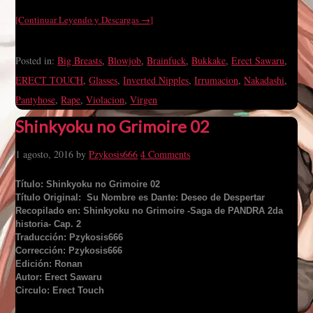
[Continuar Leyendo y Descargas →]
Posted in:
Big Breasts
,
Blowjob
,
Brainfuck
,
Bukkake
,
Erect Sawaru
,
ERECT TOUCH
,
Glasses
,
Inverted Nipples
,
Irrumacion
,
Nakadashi
,
Pantyhose
,
Rape
,
Violacion
,
Virgen
Shinkyoku no Grimoire 02
1 agosto, 2016
by
Pzykosis666
4 Comments
Título: Shinkyoku no Grimoire 02
Título Original: Su Nombre es Dante: Deseo de Despertar
Recopilado en: Shinkyoku no Grimoire -Saga de PANDRA 2da
historia- Cap. 2
Traducción: Pzykosis666
Corrección: Pzykosis666
Edición: Ronan
Autor: Erect Sawaru
Circulo: Erect Touch