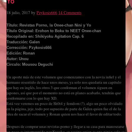
Yo
18 julio, 2017
by
Pzykosis666
14 Comments
Título: Revistas Porno, la Onee-chan Nini y Yo
Título Original: Erohon to Boku to NEET Onee-chan
Recopilado en: Shikiyoku Agitation Cap. 6
Traducción: Galen
Corrección: Pzykosis666
Edición: Ronan
Autor: Unou
Circulo: Mousou Deguchi
Un aporte más de este volumen que comenzamos con la novia infiel y el
hermano resentido de hace unos meses, ya solo nos quedaría un capitulo
que hay en inglés, los otros 3 que conforman el volumen siguen en
japones, así que por el momento no está en planes acabarlo, tendrán que
conformarse con lo que hay XD.
Está vez veremos un poco de Sh0t4 y femdom (?), algo un poco olvidado
en la página, jeje, todo por supuesto de parte de Galen quien fue el de la
idea de sacar el volumen y Ronan quien nos hace el favor de editar todo.
Despues de comprar unas revistas porno y llegar a su casa para manosearse
un poco es interrumpido por Kyouko, su vecina quien es una nini y solo se