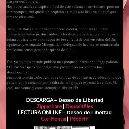
más perversión, jeje.
Hoy quise traerles el capitulo final de este volumen tan violento, pero no
se preocupen, aun queda un pequeño extra de esta historia al igual que
otras cosillas, más.
Bien, la historia comienza con un foro escolar, donde una chica se
transmite en vídeo masturbándose y les dice que si descubren quien es lo
dejara cogérsela, esto por supuesto fue el tema de conversación del día
siguiente, y es cuando Minegishi, la delegada de la clase, es confrontada
por Asama-sensei porque sospecha de ella…
Y sí, ya no digo cuando publico más porque al parecer no tengo palabra
XD Pero yo espero poner algo más pronto para no tenerlos tan
abandonados…
Bueno, esto sería todo, pero no se olviden de comentar, agradecer o lo que
gusten (como reclamar por la falta de trabajos, en especial las chicas M,
jeje), nos vemos y como siempre, disfruten =D
DESCARGA
– Deseo de Libertad
Zippyshare
|
Depositfiles
LECTURA ONLINE
– Deseo de Libertad
G.e-Hentai
|
P666HF