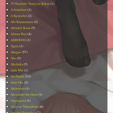
70 Nenshiki Yuukyuu Kikan
(1)
A Gokuburi
(1)
A Kyokufuri
(2)
Abi Kamesennin
(2)
Abradeli Kami
(5)
Aduma Ren
(4)
AERODOG
(1)
Agata
(1)
Ahegao
(57)
Aho
(5)
Ahobaka
(5)
Aida Mai
(1)
Air Praitre
(12)
Aiue Oka
(2)
Akinosora
(1)
Alexander the Great
(1)
Algolagnia
(1)
Alice no Takarabako
(6)
Amarini Senpaku
(12)