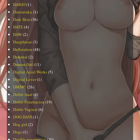
DAIGO
(1)
Daitoutaku
(1)
Dark Skin
(36)
DATE
(4)
DAW
(2)
Deepthroat
(3)
Defloration
(48)
Delantal
(2)
Demon Girl
(11)
Digital Accel Works
(5)
Digital Lover
(1)
DMMC
(26)
Doble Anal
(4)
Doble Penetracion
(19)
Doble Vaginal
(6)
DOG DAYS
(1)
Dog girl
(2)
Dogs
(1)
Double penetration
(30)