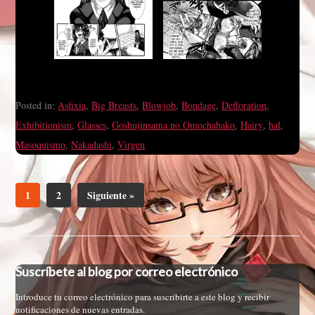
Posted in:
Asfixia
,
Big Breasts
,
Blowjob
,
Bondage
,
Defloration
,
Exhibitionism
,
Glasses
,
Goshujinsama no Omochabako
,
Hairy
,
hal
,
Masoquismo
,
Nakadashi
,
Virgen
1
2
Siguiente »
Suscríbete al blog por correo electrónico
Introduce tu correo electrónico para suscribirte a este blog y recibir
notificaciones de nuevas entradas.