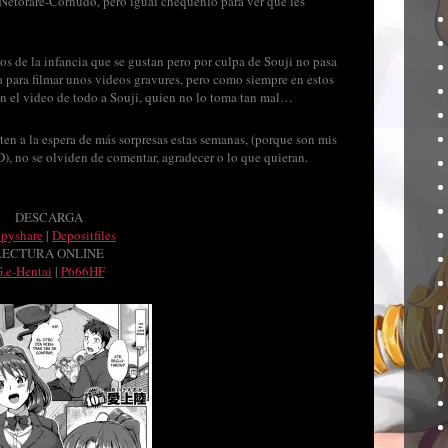
Netorare-Cornudo, pero igual chequenlo para ver que les
os de la infancia que se gustan pero por culpa de Souji no pasa
 para filmar unos videos gravures, pero como siempre en estos
an el video de todo a Souji, quien no lo toma tan mal…
sten a la espera de más sorpresas estas semanas, (porque son mis
XD), no se olviden de comentar, agradecer o lo que quieran.
DESCARGA
ppyshare
|
Depositfiles
LECTURA ONLINE
.e-Hentai
|
P666HF