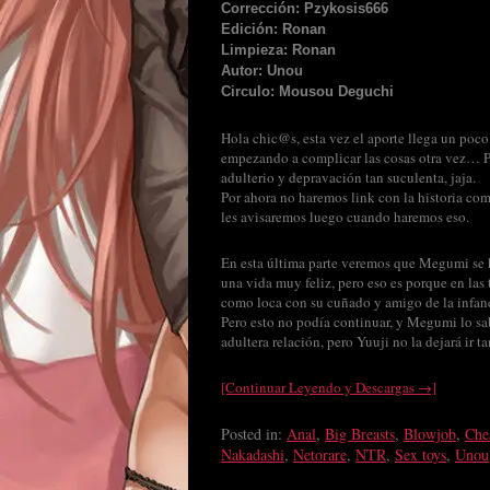
Corrección: Pzykosis666
Edición: Ronan
Limpieza: Ronan
Autor: Unou
Circulo: Mousou Deguchi
Hola chic@s, esta vez el aporte llega un poco 
empezando a complicar las cosas otra vez… P
adulterio y depravación tan suculenta, jaja.
Por ahora no haremos link con la historia c
les avisaremos luego cuando haremos eso.
En esta última parte veremos que Megumi se 
una vida muy feliz, pero eso es porque en las
como loca con su cuñado y amigo de la infanc
Pero esto no podía continuar, y Megumi lo sab
adultera relación, pero Yuuji no la dejará ir 
[Continuar Leyendo y Descargas →]
Posted in:
Anal
,
Big Breasts
,
Blowjob
,
Che
Nakadashi
,
Netorare
,
NTR
,
Sex toys
,
Unou