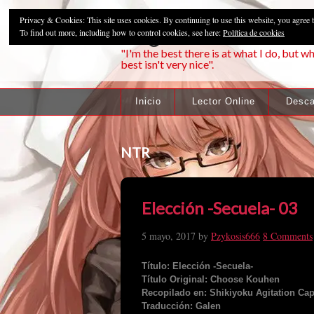
Privacy & Cookies: This site uses cookies. By continuing to use this website, you agree t
Pzykosis666HFa
To find out more, including how to control cookies, see here:
Política de cookies
"I'm the best there is at what I do, but wh
best isn't very nice".
Inicio
Lector Online
Desca
NTR
Elección -Secuela- 03
5 mayo, 2017
by
Pzykosis666
8 Comments
Título: Elección -Secuela-
Título Original: Choose Kouhen
Recopilado en: Shikiyoku Agitation Cap
Traducción: Galen