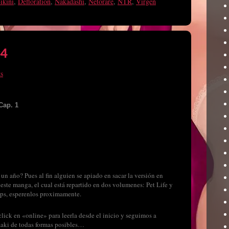
ikini
,
Defloration
,
Nakadashi
,
Netorare
,
NTR
,
Virgen
#4
s
Cap. 1
un año? Pues al fin alguien se apiado en sacar la versión en
 este manga, el cual está repartido en dos volumenes: Pet Life y
ps, esperenlos proximamente.
click en «online» para leerla desde el inicio y seguimos a
aki de todas formas posibles…