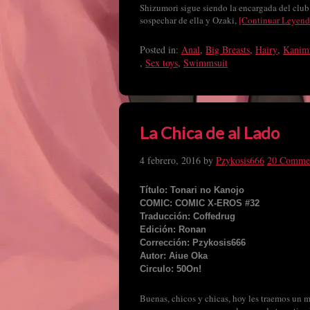
Shizumori sigue siendo la encargada del clu
sospechar de ella y Ozaki,
[Continuar Leyend
Posted in:
Anal
,
Big Breasts
,
Hairy
,
Kanimi
,
Sex toys
,
Swimmsuit
La Chica de al Lado
4 febrero, 2016
by
Pzykosis666
20 Comme
Título: Tonari no Kanojo
COMIC: COMIC X-EROS #32
Traducción: Coffedrug
Edición: Ronan
Corrección: Pzykosis666
Autor: Aiue Oka
Circulo: 50On!
Buenas, chicos y chicas, hoy les traemos un m