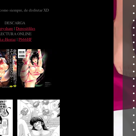
 como siempre, de disfrutar XD
DESCARGA
ppyshare
|
Depositfiles
LECTURA ONLINE
.e-Hentai
|
P666HF