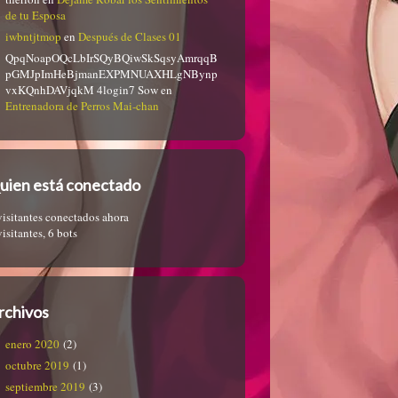
de tu Esposa
iwbntjtmop
en
Después de Clases 01
QpqNoapOQcLbIrSQyBQiwSkSqsyAmrqqB
pGMJpImHeBjmanEXPMNUAXHLgNBynp
vxKQnhDAVjqkM 4login7 Sow
en
Entrenadora de Perros Mai-chan
uien está conectado
visitantes conectados ahora
visitantes,
6 bots
rchivos
enero 2020
(2)
octubre 2019
(1)
septiembre 2019
(3)