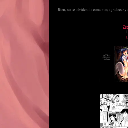
Bien, no se olviden de comentar, agradecer y
Zi
G