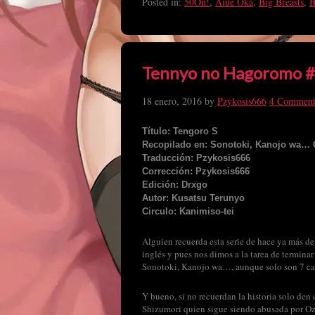
Posted in:
50On!
,
Aiue Oka
,
Big Breasts
,
B
Tennyo no Hagoromo 
18 enero, 2016
by
Pzykosis666
4 Comment
Título: Tengoro S
Recopilado en: Sonotoki, Kanojo wa… 
Traducción: Pzykosis666
Corrección: Pzykosis666
Edición: Drxgo
Autor: Kusatsu Terunyo
Circulo: Kanimiso-tei
Alguien recuerda esta serie de hace ya más de 
inglés y pues nos dimos a la tarea de terminar
Sonotoki, Kanojo wa…, aunque solo son 7 ca
Y bueno, si no recuerdan la historia solo den 
Shizumori quien sigue siendo abusada por Oz