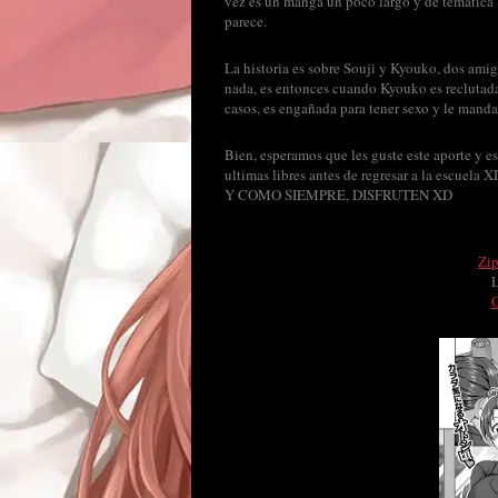
vez es un manga un poco largo y de tematica 
parece.
La historia es sobre Souji y Kyouko, dos amig
nada, es entonces cuando Kyouko es reclutada
casos, es engañada para tener sexo y le mand
Bien, esperamos que les guste este aporte y e
ultimas libres antes de regresar a la escuela 
Y COMO SIEMPRE, DISFRUTEN XD
Zi
G