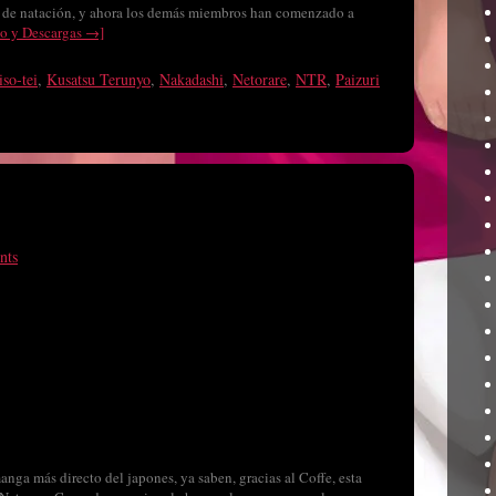
b de natación, y ahora los demás miembros han comenzado a
o y Descargas →]
so-tei
,
Kusatsu Terunyo
,
Nakadashi
,
Netorare
,
NTR
,
Paizuri
nts
anga más directo del japones, ya saben, gracias al Coffe, esta