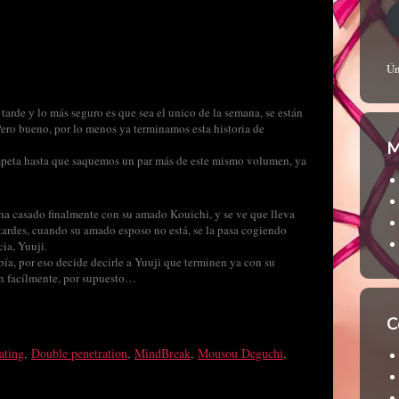
Ún
tarde y lo más seguro es que sea el unico de la semana, se están
ero bueno, por lo menos ya terminamos esta historia de
M
ompeta hasta que saquemos un par más de este mismo volumen, ya
ha casado finalmente con su amado Kouichi, y se ve que lleva
 tardes, cuando su amado esposo no está, se la pasa cogiendo
ia, Yuuji.
ía, por eso decide decirle a Yuuji que terminen ya con su
tan facílmente, por supuesto…
C
ating
,
Double penetration
,
MindBreak
,
Mousou Deguchi
,