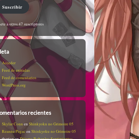
Suscribir
ete a otros 47 suscriptores
eta
Acceder
Feed de entradas
Feed de comentarios
WordPress.org
omentarios recientes
Skylar Conn
en
Shinkyoku no Grimoire 05
Reanna Pagac
en
Shinkyoku no Grimoire 05
therion
en
Déjame Robar los Sentimientos