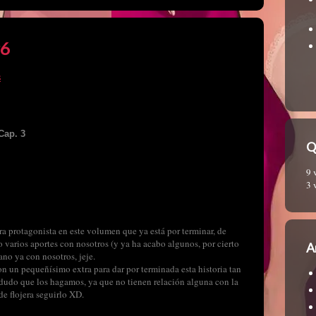
#6
s
Cap. 3
Q
9 
3 
a protagonista en este volumen que ya está por terminar, de
 varios aportes con nosotros (y ya ha acabo algunos, por cierto
A
ano ya con nosotros, jeje.
n un pequeñísimo extra para dar por terminada esta historia tan
udo que los hagamos, ya que no tienen relación alguna con la
de flojera seguirlo XD.