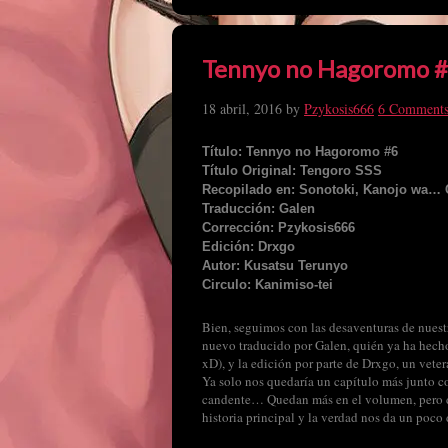
Tennyo no Hagoromo 
18 abril, 2016
by
Pzykosis666
6 Comment
Título: Tennyo no Hagoromo #6
Título Original: Tengoro SSS
Recopilado en: Sonotoki, Kanojo wa… 
Traducción: Galen
Corrección: Pzykosis666
Edición: Drxgo
Autor: Kusatsu Terunyo
Circulo: Kanimiso-tei
Bien, seguimos con las desaventuras de nuestr
nuevo traducido por Galen, quién ya ha hecho
xD), y la edición por parte de Drxgo, un veter
Ya solo nos quedaría un capítulo más junto co
candente… Quedan más en el volumen, pero d
historia principal y la verdad nos da un poco 