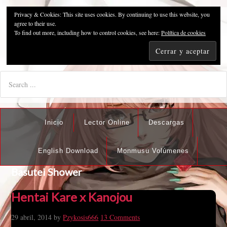
Privacy & Cookies: This site uses cookies. By continuing to use this website, you
Pzykosis666HFansub
agree to their use.
To find out more, including how to control cookies, see here:
Política de cookies
"I'm the best there is at what I do, but what I do best isn't very
nice".
Inicio
Lector Online
Descargas
English Download
Monmusu Volúmenes
Basutei Shower
Hentai Kare x Kanojou
29 abril, 2014
by
Pzykosis666
13 Comments