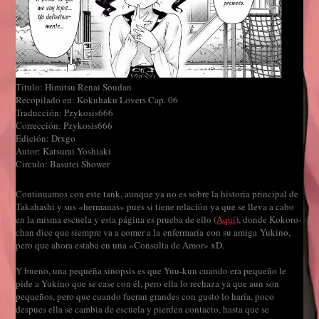
Título: Himitsu Renai Soudan
Recopilado en: Kokuhaku Lovers Cap. 06
Traducción: Pzykosis666
Corrección: Pzykosis666
Edición: Drxgo
Autor: Katsurai Yoshiaki
Circulo: Basutei Shower
Continuamos con este tank, aunque ya no es sobre la historia principal de
Takahashi y sus «hermanas» pues si tiene relación ya que se lleva a cabo
en la misma escuela y esta página es prueba de ello (
Aquí
), donde Kokoro-
chan dice que siempre va a comer a la enfermaría con su amiga Yukino,
pero que ahora estaba en una «Consulta de Amor» xD.
Y bueno, una pequeña sinopsis es que Yuu-kun cuando era pequeño le
pide a Yukino que se case con él, pero ella lo rechaza ya que aun son
pequeños, pero que cuando fueran grandes con gusto lo haría, poco
despues ella se cambia de escuela y pierden contacto, hasta que se