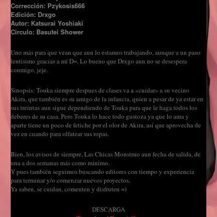
Corrección: Pzykosis666
Edición: Drxgo
Autor: Katsurai Yoshiaki
Circulo: Basutei Shower
Uno más para que vean que aun lo estamos trabajando, aunque a un paso
lentisimo gracias a mí D=. Lo bueno que Drxgo aun no se desespera
conmigo, jeje.
Sinopsis: Touka siempre despues de clases va a «cuidar» a su vecino
Akira, que también es su amigo de la infancia, quien a pesar de ya estar en
sus treintas aun sigue dependiendo de Touka para que le haga todos los
deberes de su casa. Pero Touka lo hace todo gustoza ya que lo ama y
aparte tiene un poco de fetiche por el olor de Akira, así que aprovecha de
vez en cuando para olfatear sus ropas.
Bien, los avisos de siempre, Las Chicas Monstruo aun fecha de salida, de
una a dos semanas más como minimo.
Y pues también seguimos buscando editores con tiempo y experiencia
para terminar y/o comenzar nuevos proyectos.
Ya saben, se cuidan, comenten y disfruten =)
DESCARGA