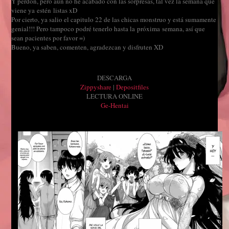
Y perdón, pero aun no he acabado con las sorpresas, tal vez la semana que
viene ya estén listas xD
Por cierto, ya salio el capitulo 22 de las chicas monstruo y está sumamente
genial!!! Pero tampoco podré tenerlo hasta la próxima semana, así que
sean pacientes por favor =)
Bueno, ya saben, comenten, agradezcan y disfruten XD
DESCARGA
Zippyshare
|
Depositfiles
LECTURA ONLINE
Ge-Hentai