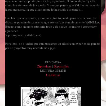
reencuentran tiempo despues en la preparatoria, él como alumno y ella
como la enfermera de la escuela. Y aunque parece que Yukino no recuerda
la promesa, resulta que ella siempre lo ha estado esperando…
Una historia muy bonita, y aunque al inicio puede parecer otra cosa, les
digo que pueden descansar ya que este tank es completamente VAINILLA.
Bueno, como siempre esto sería todo y de nuevo los invito a comentar y
agradecer.
Y por supuesto a disfrutar =)
Por cierto, no olviden que aun buscamos un editor con experiencia para un
par de proyectos muy necesitamos, jeje.
DESCARGA
Zippyshare
|
Depositfiles
LECTURA ONLINE
G.e-Hentai