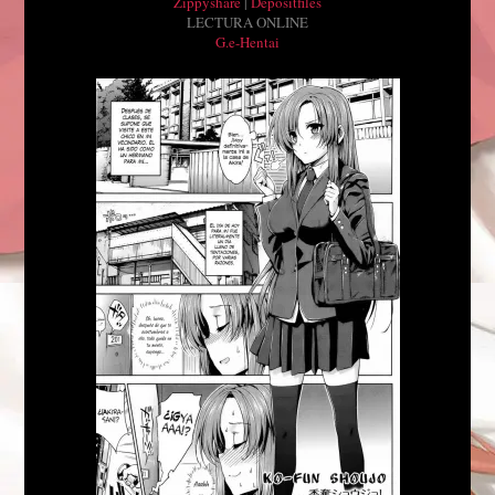
Zippyshare
|
Depositfiles
LECTURA ONLINE
G.e-Hentai