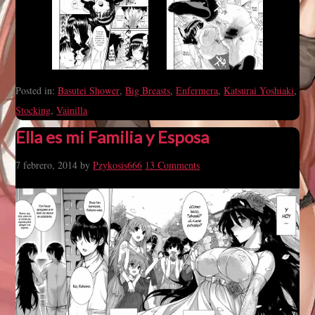
Posted in:
Basutei Shower
,
Big Breasts
,
Enfermera
,
Katsurai Yoshiaki
,
Stocking
,
Vainilla
Ella es mi Familia y Esposa
7 febrero, 2014
by
Pzykosis666
13 Comments