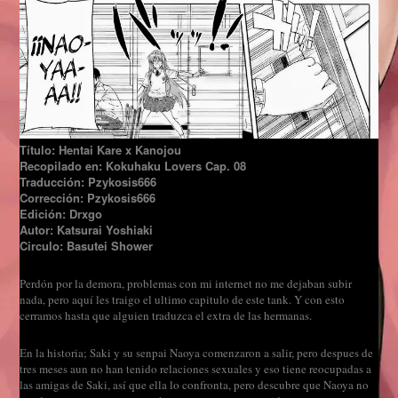
Título: Hentai Kare x Kanojou
Recopilado en: Kokuhaku Lovers Cap. 08
Traducción: Pzykosis666
Corrección: Pzykosis666
Edición: Drxgo
Autor: Katsurai Yoshiaki
Circulo: Basutei Shower
Perdón por la demora, problemas con mi internet no me dejaban subir
nada, pero aquí les traigo el ultimo capitulo de este tank. Y con esto
cerramos hasta que alguien traduzca el extra de las hermanas.
En la historia; Saki y su senpai Naoya comenzaron a salir, pero despues de
tres meses aun no han tenido relaciones sexuales y eso tiene reocupadas a
las amigas de Saki, así que ella lo confronta, pero descubre que Naoya no