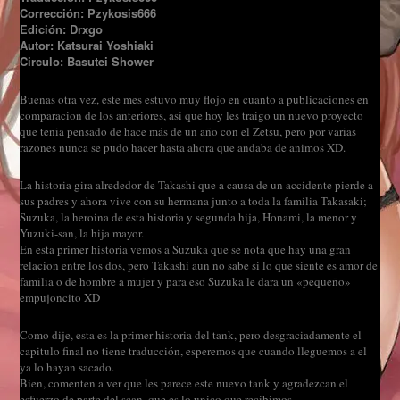
Corrección: Pzykosis666
Edición: Drxgo
Autor: Katsurai Yoshiaki
Circulo: Basutei Shower
Buenas otra vez, este mes estuvo muy flojo en cuanto a publicaciones en
comparacion de los anteriores, así que hoy les traigo un nuevo proyecto
que tenia pensado de hace más de un año con el Zetsu, pero por varias
razones nunca se pudo hacer hasta ahora que andaba de animos XD.
La historia gira alrededor de Takashi que a causa de un accidente pierde a
sus padres y ahora vive con su hermana junto a toda la familia Takasaki;
Suzuka, la heroina de esta historia y segunda hija, Honami, la menor y
Yuzuki-san, la hija mayor.
En esta primer historia vemos a Suzuka que se nota que hay una gran
relacion entre los dos, pero Takashi aun no sabe si lo que siente es amor de
familia o de hombre a mujer y para eso Suzuka le dara un «pequeño»
empujoncito XD
Como dije, esta es la primer historia del tank, pero desgraciadamente el
capitulo final no tiene traducción, esperemos que cuando lleguemos a el
ya lo hayan sacado.
Bien, comenten a ver que les parece este nuevo tank y agradezcan el