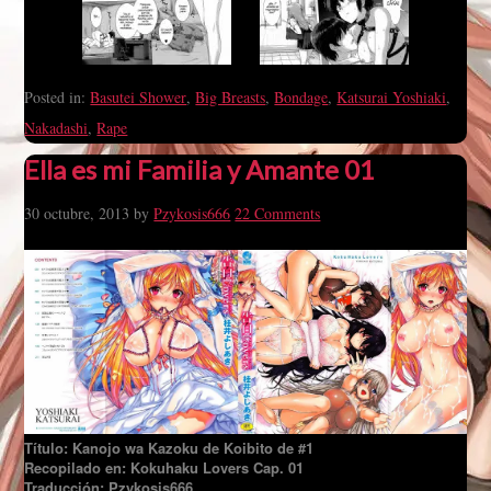
Posted in:
Basutei Shower
,
Big Breasts
,
Bondage
,
Katsurai Yoshiaki
,
Nakadashi
,
Rape
Ella es mi Familia y Amante 01
30 octubre, 2013
by
Pzykosis666
22 Comments
Título: Kanojo wa Kazoku de Koibito de #1
Recopilado en: Kokuhaku Lovers Cap. 01
Traducción: Pzykosis666