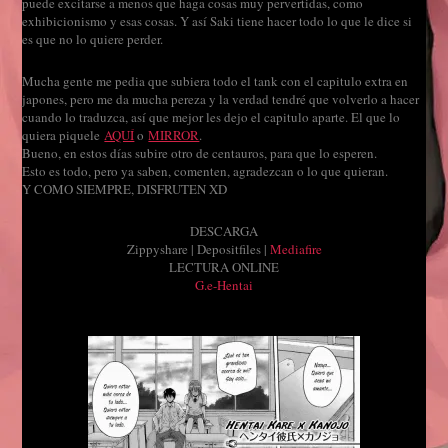
puede excitarse a menos que haga cosas muy pervertidas, como
exhibicionismo y esas cosas. Y así Saki tiene hacer todo lo que le dice si
es que no lo quiere perder.
Mucha gente me pedia que subiera todo el tank con el capitulo extra en
japones, pero me da mucha pereza y la verdad tendré que volverlo a hacer
cuando lo traduzca, así que mejor les dejo el capitulo aparte. El que lo
quiera piquele
AQUÍ
o
MIRROR
.
Bueno, en estos días subire otro de centauros, para que lo esperen.
Esto es todo, pero ya saben, comenten, agradezcan o lo que quieran.
Y COMO SIEMPRE, DISFRUTEN XD
DESCARGA
Zippyshare | Depositfiles |
Mediafire
LECTURA ONLINE
G.e-Hentai