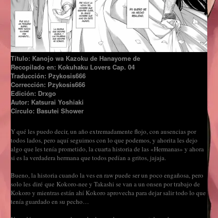
Título: Kanojo wa Kazoku de Hanayome de
Recopilado en: Kokuhaku Lovers Cap. 04
Traducción: Pzykosis666
Corrección: Pzykosis666
Edición: Drxgo
Autor: Katsurai Yoshiaki
Circulo: Basutei Shower
Y qué les puedo decir, un año extremadamente flojo, con ausencias por
todos lados, pero aquí seguimos con lo que podemos, y ahorita les dejo
algo que les tenía prometido, la cuarta historia de las «Hermanas» y ahora
si es la verdadera hermana que todos pedían a gritos, jajaja.
Bueno, la historia cuando la ves en raw puede ser un poco engañosa, pero
solo les diré que Kokoro-nee y Takashi se van a un onsen por trabajo de
Kokoro y mientras están ahí Kokoro aprovecha para dejar salir todo lo que
tenía guardado en su pecho…