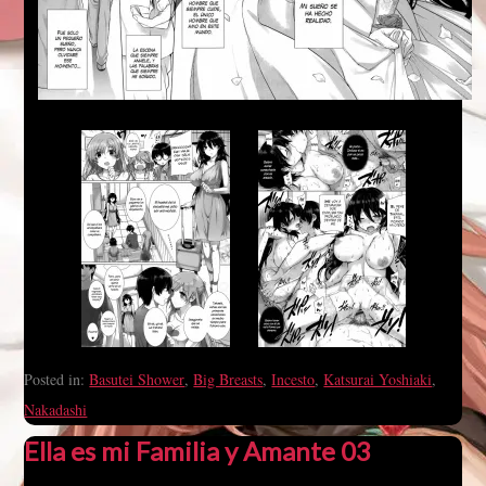
Posted in:
Basutei Shower
,
Big Breasts
,
Incesto
,
Katsurai Yoshiaki
,
Nakadashi
Ella es mi Familia y Amante 03