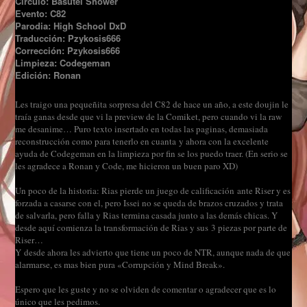
Círculo: Basutei Shower
Evento: C82
Parodia: High School DxD
Traducción: Pzykosis666
Corrección: Pzykosis666
Limpieza: Codegeman
Edición: Ronan
Les traigo una pequeñita sorpresa del C82 de hace un año, a este doujin le
traía ganas desde que vi la preview de la Comiket, pero cuando vi la raw
me desanime… Puro texto insertado en todas las paginas, demasiada
reconstrucción como para tenerlo en cuanta y ahora con la excelente
ayuda de Codegeman en la limpieza por fin se los puedo traer. (En serio se
les agradece a Ronan y Code, me hicieron un buen paro XD)
Un poco de la historia: Rias pierde un juego de calificación ante Riser y es
forzada a casarse con el, pero Issei no se queda de brazos cruzados y trata
de salvarla, pero falla y Rias termina casada junto a las demás chicas. Y
desde aquí comienza la transformación de Rias y sus 3 piezas por parte de
Riser…
Y desde ahora les advierto que tiene un poco de NTR, aunque nada de que
alarmarse, es mas bien pura «Corrupción y Mind Break».
Espero que les guste y no se olviden de comentar o agradecer que es lo
único que les pedimos.