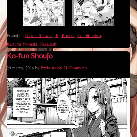
Posted in:
Basutei Shower
,
Big Breasts
,
Exhibitionism
,
Katsurai Yoshiaki
,
Nakadashi
Ko-fun Shoujo
29 marzo, 2014
by
Pzykosis666
21 Comments