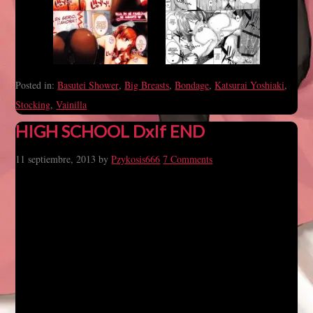
Posted in:
Basutei Shower
,
Big Breasts
,
Bondage
,
Katsurai Yoshiaki
,
Stocking
,
Vainilla
HIGH SCHOOL DxIf END
11 septiembre, 2013
by
Pzykosis666
7 Comments