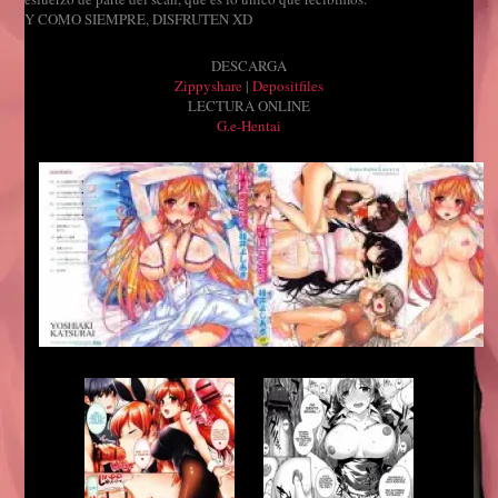
esfuerzo de parte del scan, que es lo unico que recibimos.
Y COMO SIEMPRE, DISFRUTEN XD
DESCARGA
Zippyshare
|
Depositfiles
LECTURA ONLINE
G.e-Hentai