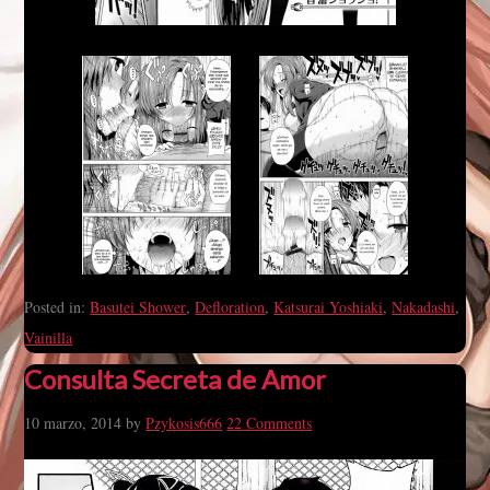
Posted in:
Basutei Shower
,
Defloration
,
Katsurai Yoshiaki
,
Nakadashi
,
Vainilla
Consulta Secreta de Amor
10 marzo, 2014
by
Pzykosis666
22 Comments