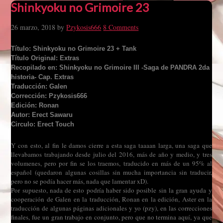
Shinkyoku no Grimoire 23
26 marzo, 2018
by
Pzykosis666
8 Comments
Título: Shinkyoku no Grimoire 23 + Tank
Título Original: Extras
Recopilado en: Shinkyoku no Grimoire III -Saga de PANDRA 2da
historia- Cap. Extras
Traducción: Galen
Corrección: Pzykosis666
Edición: Ronan
Autor: Erect Sawaru
Circulo: Erect Touch
Y con esto, al fin le damos cierre a esta saga taaaan larga, una saga que
llevabamos trabajando desde julio del 2016, más de año y medio, y tres
volumenes, pero por fin se los traemos, traducido en más de un 95% al
español (quedaron algunas cosillas sin mucha importancia sin traducir,
pero no se podía hacer más, nada que lamentar xD).
Por supuesto, nada de esto podría haber sido posible sin la gran ayuda y
cooperación de Galen en la traducción, Ronan en la edición, Aster en la
traducción de algunas páginas adicionales y yo (pzy), en las correcciones
finales, fue un gran trabajo en conjunto, pero que no termina aquí, ya que