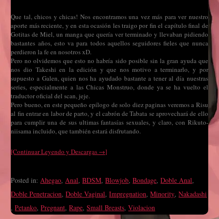
Que tal, chicos y chicas! Nos encontramos una vez más para ver nuestro
aporte más reciente, y en esta ocasión les traigo por fin el capítulo final de
Gotitas de Miel, un manga que quería ver terminado y llevaban pidiendo
bastantes años, esto va para todos aquellos seguidores fieles que nunca
perdieron la fe en nosotros xD.
Pero no olvidemos que esto no habría sido posible sin la gran ayuda que
nos dio Takeshi en la edición y que nos motivo a terminarlo, y por
supuesto a Galen, quien nos ha ayudado bastante a tener al día nuestras
series, especialmente a las Chicas Monstruo, donde ya se ha vuelto el
traductor oficial del scan, jeje.
Pero bueno, en este pequeño epílogo de solo diez paginas veremos a Risu
al fin entrar en labor de parto, y el cabrón de Tabata se aprovechará de ello
para cumplir una de sus ultimas fantasías sexuales, y claro, con Rikuto-
niisama incluido, que también estará disfrutando.
[Continuar Leyendo y Descargas →]
Posted in:
Ahegao
,
Anal
,
BDSM
,
Blowjob
,
Bondage
,
Doble Anal
,
Doble Penetracion
,
Doble Vaginal
,
Impregnation
,
Minority
,
Nakadashi
,
Petanko
,
Pregnant
,
Rape
,
Small Breasts
,
Violacion