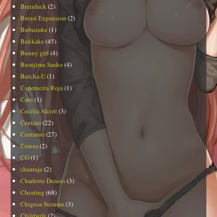
Brainfuck
(2)
Breast Expansion
(2)
Bubuzuke
(1)
Bukkake
(45)
Bunny girl
(4)
Busujima Saeko
(4)
Butcha-U
(1)
Caperucita Roja
(1)
Carn
(1)
Cecilia Alcott
(3)
Centaur
(22)
Centauro
(27)
Cereza
(2)
CG
(1)
chantaje
(2)
Charlotte Dunois
(3)
Cheating
(68)
Chigusa Suzume
(3)
Childwife
(2)