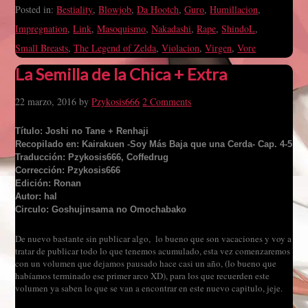
Posted in:
Bestiality
,
Blowjob
,
Da Hootch
,
Guro
,
Humillacion
,
Impregnation
,
Link
,
Masoquismo
,
Nakadashi
,
Rape
,
ShindoL
,
Small Breasts
,
The Legend of Zelda
,
Violacion
,
Virgen
,
Vore
La Semilla de la Chica + Extra
22 marzo, 2016
by
Pzykosis666
2 Comments
Título: Joshi no Tane + Renhaji
Recopilado en: Kairakuen -Soy Más Baja que una Cerda- Cap. 4-5
Traducción: Pzykosis666, Coffedrug
Corrección: Pzykosis666
Edición: Ronan
Autor: hal
Circulo: Goshujinsama no Omochabako
De nuevo bastante sin publicar algo, lo bueno que son vacaciones y voy a
tratar de publicar todo lo que tenemos acumulado, esta vez comenzaremos
con un volumen que dejamos pausado hace casi un año, (lo bueno que
habíamos terminado ese primer arco XD), para los que recuerden este
volumen ya saben lo que se van a encontrar en este nuevo capitulo, jeje.