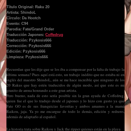
Título Original: Raku 20
Artista: ShindoL
Círculo: Da Hootch
Evento: C94
Parodia: Fate/Grand Order
Traducción Japones:
Coffedrug
Traducción: Pzykosis666
Corrección: Pzykosis666
Edición: Pzykosis666
Limpieza: Pzykosis666
Recuerdan que les dije que se los iba a compensar por la falta de trabajo la
última semana? Pues aquí está esto, un trabajo inédito que no estaba ni en
inglés del maestro ShindoL, aún se me hace increíble que ninguno de los
20 Rakus que hay estén traducidos de algún modo, así que este es mi
granito de arena honrando a este gran artista.
Pero bueno, nada de esto sería posible sin la gran ayuda de Coffedrug,
quien fue el que lo tradujo desde el japones y lo hizo con gusto ya que
Fate GO es de sus franquicias favoritas y ambos amamos a la mamá
Raikou, jaja. Ya yo me encargue de todo lo demás, edición y redraws,
además de adaptarlo al español.
La historia trata sobre Raikou y Jack the ripper quienes están en la playa