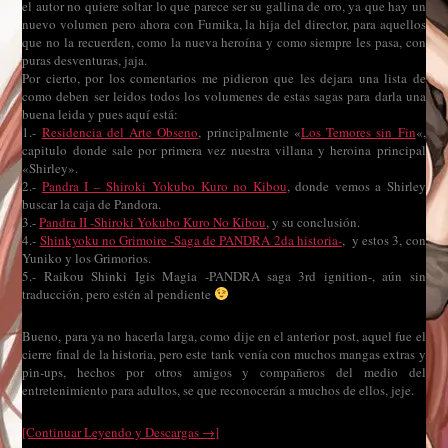
el autor no quiere soltar lo que parece ser su gallina de oro, ya que hay un
nuevo volumen pero ahora con Fumika, la hija del director, para aquellos
que no la recuerden, como la nueva heroína y como siempre les pasa, con
puras desventuras, jaja.
Por cierto, por los comentarios me pidieron que les dejara una lista de
como deben ser leidos todos los volumenes de estas sagas para darla una
buena leida y pues aquí está:
1.-
Residencia del Arte Obseno
, principalmente «
Los Temores sin Fin
«,
capitulo donde sale por primera vez nuestra villana y heroina principal
«Shirley».
2.-
Pandra I – Shiroki Yokubo Kuro no Kibou
, donde vemos a Shirley
buscar la caja de Pandora.
3.-
Pandra II -Shiroki Yokubo Kuro No Kibou
, y su conclusión.
4.-
Shinkyoku no Grimoire -Saga de PANDRA 2da historia-
, y estos 3, con
Yuniko y los Grimorios.
5.- Raikou Shinki Igis Magia -PANDRA saga 3rd ignition-, aún sin
traducción, pero estén al pendiente
Bueno, para ya no hacerla larga, como dije en el anterior post, aquel fue el
cierre final de la historia, pero este tank venía con muchos mangas extras y
pin-ups, hechos por otros amigos y compañeros del medio del
entretenimiento para adultos, se que reconocerán a muchos de ellos, jeje.
[Continuar Leyendo y Descargas →]