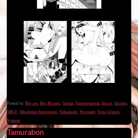
Posted in:
Big ass
,
Big Breasts
,
Group
,
Impregnation
,
Incest
,
Incesto
,
MILF
,
Minshuku Inarimushi
,
Nakadashi
,
Pregnant
,
Sexo Grupal
,
Syuuen
Tamurabon