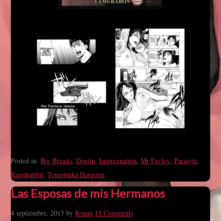
Posted in:
Big Breasts
,
Doujin
,
Impregnation
,
Mr Pavlov
,
Parasyte
,
Rapidrabbit
,
Tomotsuka Haruomi
Las Esposas de mis Hermanos
4 septiembre, 2015
by
Ronan
15 Comments