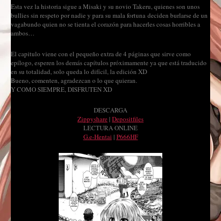
Esta vez la historia sigue a Misaki y su novio Takeru, quienes son unos
bullies sin respeto por nadie y para su mala fortuna deciden burlarse de un
vagabundo quien no se tienta el corazón para hacerles cosas horribles a
ambos…
El capitulo viene con el pequeño extra de 4 páginas que sirve como
epílogo, esperen los demás capítulos próximamente ya que está traducido
en su totalidad, solo queda lo difícil, la edición XD
Bueno, comenten, agradezcan o lo que quieran.
Y COMO SIEMPRE, DISFRUTEN XD
DESCARGA
Zippyshare
|
Depositfiles
LECTURA ONLINE
G.e-Hentai
|
P666HF