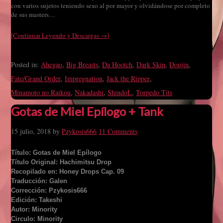
con varios sujetos teniendo sexo al por mayor y olvidándose por completo
de sus masters…
[Continuar Leyendo y Descargas →]
Posted in:
Ahegao
,
Big Breasts
,
Da Hootch
,
Dark Skin
,
Doujin
,
Fate/Grand Order
,
Impregnation
,
Jack the Ripper
,
Minamoto no Raikou
,
Nakadashi
,
ShindoL
,
Torpedo Tits
Gotas de Miel Epílogo + Tank
15 julio, 2018
by
Pzykosis666
11 Comments
Título: Gotas de Miel Epílogo
Título Original: Hachimitsu Drop
Recopilado en: Honey Drops Cap. 09
Traducción: Galen
Corrección: Pzykosis666
Edición: Takeshi
Autor: Minority
Circulo: Minority