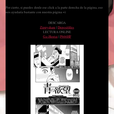
Por cierto, si puedes denle ese click a la parte derecha de la página, eso
nos ayudaría bastante con nuestra página =)
DESCARGA
Zippyshare
|
Depositfiles
LECTURA ONLINE
G.e-Hentai
|
P666HF