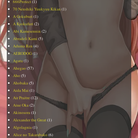
666Protect
(1)
70 Nenshiki Yuukyuu Kikan
(1)
A Gokuburi
(1)
A Kyokufuri
(2)
Abi Kamesennin
(2)
Abradeli Kami
(5)
Aduma Ren
(4)
AERODOG
(1)
Agata
(1)
Ahegao
(57)
Aho
(5)
Ahobaka
(5)
Aida Mai
(1)
Air Praitre
(12)
Aiue Oka
(2)
Akinosora
(1)
Alexander the Great
(1)
Algolagnia
(1)
Alice no Takarabako
(6)