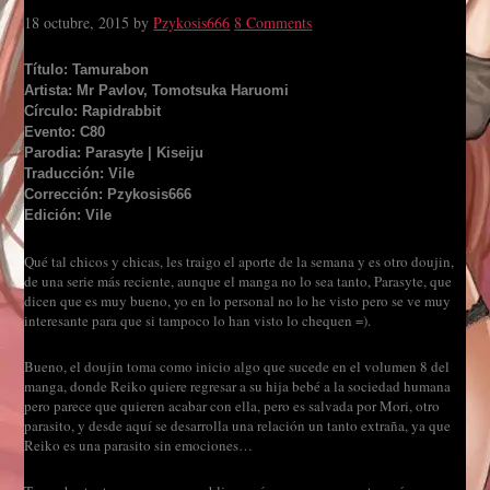
18 octubre, 2015
by
Pzykosis666
8 Comments
Título: Tamurabon
Artista: Mr Pavlov, Tomotsuka Haruomi
Círculo: Rapidrabbit
Evento: C80
Parodia: Parasyte | Kiseiju
Traducción: Vile
Corrección: Pzykosis666
Edición: Vile
Qué tal chicos y chicas, les traigo el aporte de la semana y es otro doujin,
de una serie más reciente, aunque el manga no lo sea tanto, Parasyte, que
dicen que es muy bueno, yo en lo personal no lo he visto pero se ve muy
interesante para que si tampoco lo han visto lo chequen =).
Bueno, el doujin toma como inicio algo que sucede en el volumen 8 del
manga, donde Reiko quiere regresar a su hija bebé a la sociedad humana
pero parece que quieren acabar con ella, pero es salvada por Mori, otro
parasito, y desde aquí se desarrolla una relación un tanto extraña, ya que
Reiko es una parasito sin emociones…