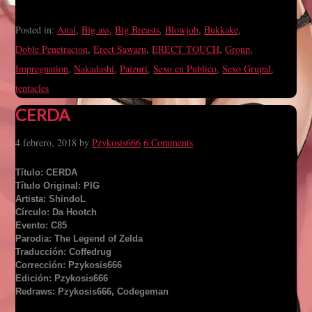
Posted in:
Anal
,
Big ass
,
Big Breasts
,
Blowjob
,
Bukkake
,
Doble Penetracion
,
Erect Sawaru
,
ERECT TOUCH
,
Group
,
Impregnation
,
Nakadashi
,
Paizuri
,
Sexo en Publico
,
Sexo Grupal
,
tentacles
CERDA
4 febrero, 2018
by
Pzykosis666
6 Comments
Título: CERDA
Título Original: PIG
Artista: ShindoL
Círculo: Da Hootch
Evento: C85
Parodia: The Legend of Zelda
Traducción: Coffedrug
Corrección: Pzykosis666
Edición: Pzykosis666
Redraws: Pzykosis666, Codegeman