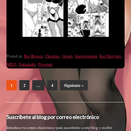
Posted in:
Big Breasts
,
Cheating
,
Group
,
Impregnation
,
Kai Hiroyuki
,
MILF
,
Nakadashi
,
Pregnant
1
2
…
4
Siguiente »
Suscríbete al blog por correo electrónico
Introduce tu correo electrónico para suscribirte a este blog y recibir