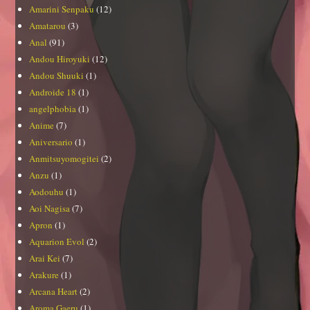
Amarini Senpaku
(12)
Amatarou
(3)
Anal
(91)
Andou Hiroyuki
(12)
Andou Shuuki
(1)
Androide 18
(1)
angelphobia
(1)
Anime
(7)
Aniversario
(1)
Anmitsuyomogitei
(2)
Anzu
(1)
Aodouhu
(1)
Aoi Nagisa
(7)
Apron
(1)
Aquarion Evol
(2)
Arai Kei
(7)
Arakure
(1)
Arcana Heart
(2)
Aroma Gaeru
(1)