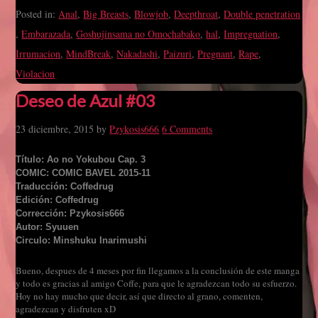
Posted in:
Anal
,
Big Breasts
,
Blowjob
,
Deepthroat
,
Double penetration
,
Embarazada
,
Goshujinsama no Omochabako
,
hal
,
Impregnation
,
Irrumacion
,
MindBreak
,
Nakadashi
,
Paizuri
,
Pregnant
,
Rape
,
Violacion
Deseo de Azul #03
23 diciembre, 2015
by
Pzykosis666
6 Comments
Título: Ao no Yokubou Cap. 3
COMIC: COMIC BAVEL 2015-11
Traducción: Coffedrug
Edición: Coffedrug
Corrección: Pzykosis666
Autor: Syuuen
Circulo: Minshuku Inarimushi
Bueno, despues de 4 meses por fin llegamos a la conclusión de este manga
y todo es gracias al amigo Coffe, para que le agradezcan todo su esfuerzo.
Hoy no hay mucho que decir, así que directo al grano, comenten,
agradezcan y disfruten xD