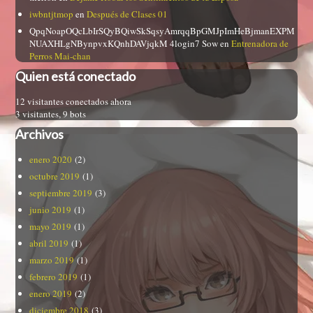
iwbntjtmop
en
Después de Clases 01
QpqNoapOQcLbIrSQyBQiwSkSqsyAmrqqBpGMJpImHeBjmanEXPM
NUAXHLgNBynpvxKQnhDAVjqkM 4login7 Sow
en
Entrenadora de
Perros Mai-chan
Quien está conectado
12 visitantes conectados ahora
3 visitantes,
9 bots
Archivos
enero 2020
(2)
octubre 2019
(1)
septiembre 2019
(3)
junio 2019
(1)
mayo 2019
(1)
abril 2019
(1)
marzo 2019
(1)
febrero 2019
(1)
enero 2019
(2)
diciembre 2018
(3)