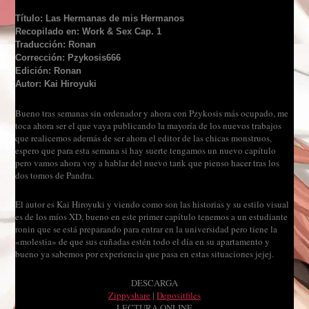
Título: Las Hermanas de mis Hermanos
Recopilado en: Work & Sex Cap. 1
Traducción: Ronan
Corrección: Pzykosis666
Edición: Ronan
Autor: Kai Hiroyuki
Bueno tras semanas sin ordenador y ahora con Pzykosis más ocupado, me
toca ahora ser el que vaya publicando la mayoría de los nuevos trabajos
que realicemos además de ser ahora el editor de las chicas monstruos,
espero que para esta semana si hay suerte tengamos un nuevo capítulo
pero vamos ahora voy a hablar del nuevo tank que pienso hacer tras los
dos tomos de Pandra.
El autor es Kai Hiroyuki y viendo como son las historias y su estilo visual
es de los míos XD, bueno en este primer capítulo tenemos a un estudiante
ronin que se está preparando para entrar en la universidad pero tiene la
«molestia» de que sus cuñadas estén todo el día en su apartamento y
bueno ya sabemos por experiencia que pasa en estas situaciones jejej.
DESCARGA
Zippyshare
|
Depositfiles
LECTURA ONLINE