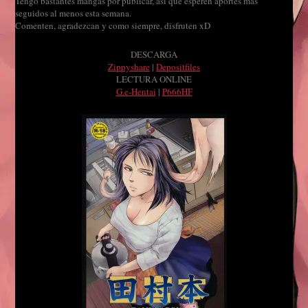
Tengo bastantes mangas por publicar, así que esperen aportes más
seguidos al menos esta semana.
Comenten, agradezcan y como siempre, disfruten xD
DESCARGA
Zippyshare
|
Depositfiles
LECTURA ONLINE
G.e-Hentai
|
P666HF