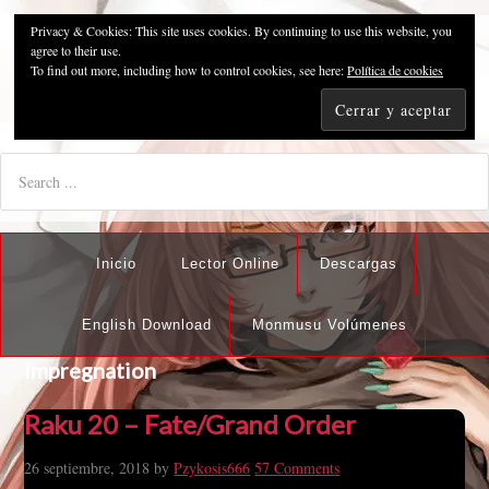
Privacy & Cookies: This site uses cookies. By continuing to use this website, you
Pzykosis666HFansub
agree to their use.
To find out more, including how to control cookies, see here:
Política de cookies
"I'm the best there is at what I do, but what I do best isn't very
nice".
Inicio
Lector Online
Descargas
English Download
Monmusu Volúmenes
Impregnation
Raku 20 – Fate/Grand Order
26 septiembre, 2018
by
Pzykosis666
57 Comments