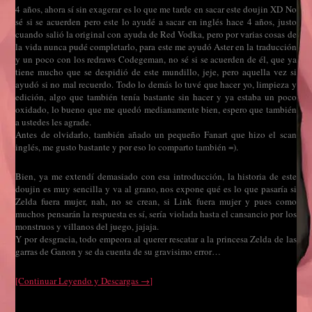
4 años, ahora sí sin exagerar es lo que me tarde en sacar este doujin XD No
sé si se acuerden pero este lo ayudé a sacar en inglés hace 4 años, justo
cuando salió la original con ayuda de Red Vodka, pero por varias cosas de
la vida nunca pudé completarlo, para este me ayudó Aster en la traducción
y un poco con los redraws Codegeman, no sé si se acuerden de él, que ya
tiene mucho que se despidió de este mundillo, jeje, pero aquella vez si
ayudó si no mal recuerdo. Todo lo demás lo tuvé que hacer yo, limpieza y
edición, algo que también tenía bastante sin hacer y ya estaba un poco
oxidado, lo bueno que me quedó medianamente bien, espero que también
a ustedes les agrade.
Antes de olvidarlo, también añado un pequeño Fanart que hizo el scan
inglés, me gusto bastante y por eso lo comparto también =).
Bien, ya me extendí demasiado con esa introducción, la historia de este
doujin es muy sencilla y va al grano, nos expone qué es lo que pasaría si
Zelda fuera mujer, nah, no se crean, si Link fuera mujer y pues como
muchos pensarán la respuesta es sí, sería violada hasta el cansancio por los
monstruos y villanos del juego, jajaja.
Y por desgracia, todo empeora al querer rescatar a la princesa Zelda de las
garras de Ganon y se da cuenta de su gravisimo error…
[Continuar Leyendo y Descargas →]