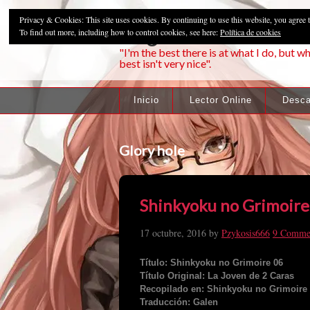
Privacy & Cookies: This site uses cookies. By continuing to use this website, you agree t
Pzykosis666HFa
To find out more, including how to control cookies, see here:
Política de cookies
"I'm the best there is at what I do, but wh
best isn't very nice".
Inicio
Lector Online
Desca
Glory hole
Shinkyoku no Grimoire
17 octubre, 2016
by
Pzykosis666
9 Comme
Título: Shinkyoku no Grimoire 06
Título Original: La Joven de 2 Caras
Recopilado en: Shinkyoku no Grimoire 
Traducción: Galen