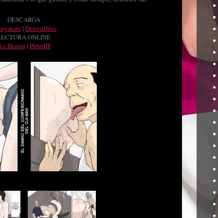
DESCARGA
ppyshare
|
Depositfiles
LECTURA ONLINE
.e-Hentai
|
P666HF