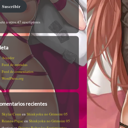
Suscribir
ete a otros 47 suscriptores
eta
Acceder
Feed de entradas
Feed de comentarios
WordPress.org
omentarios recientes
Skylar Conn
en
Shinkyoku no Grimoire 05
Reanna Pagac
en
Shinkyoku no Grimoire 05
therion
en
Déjame Robar los Sentimientos