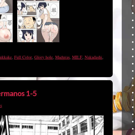
ukkake
,
Full Color
,
Glory hole
,
Maduras
,
MILF
,
Nakadashi
,
ermanos 1-5
s