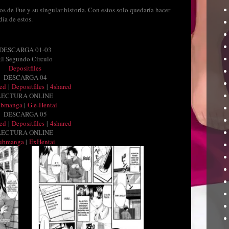
os de Fue y su singular historia. Con estos solo quedaría hacer
ía de estos.
DESCARGA 01-03
El Segundo Circulo
Depositfiles
DESCARGA 04
ed
|
Depositfiles
|
4shared
LECTURA ONLINE
ubmanga
|
G.e-Hentai
DESCARGA 05
ed
|
Depositfiles
|
4shared
LECTURA ONLINE
ubmanga
|
ExHentai