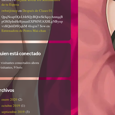
de tu Esposa
iwbntjtmop
en
Después de Clases 01
QpqNoapOQcLbIrSQyBQiwSkSqsyAmrqqB
pGMJpImHeBjmanEXPMNUAXHLgNBynp
vxKQnhDAVjqkM 4login7 Sow
en
Entrenadora de Perros Mai-chan
uien está conectado
 visitantes conectados ahora
visitantes,
9 bots
rchivos
enero 2020
(2)
octubre 2019
(1)
septiembre 2019
(3)