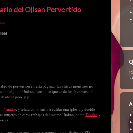
ario del Ojisan Pervertido
nts
ikki
Q
12
3 
algo de perversión en esta página, (las chicas monstruo no
con algo de Urakan, este autor que es de los favoritos del
 desde el japo, jeje.
A
con
Nanako
, y relata como entra a cuidar una iglesia y decide
arias mujeres de otros trabajos del mismo Urakan, como
Takako
y
erse).
radezcan o lo que gusten, y como siempre, disfruten XD