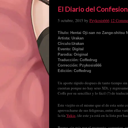
El Diario del Confesion
5 octubre, 2015
by
Pzykosis666
12 Comme
Título: Hentai Oji-san no Zange-shitsu N
Artista: Urakan
Círculo:Urakan
Evento: Digital
Parodia: Original
Traducción: Coffedrug
Corrección: Pzykosis666
Edición: Coffedrug
Un aporte rápido despues de tanto tiempo sin 
cuentan porque no hay sexo XD), y regresamos 
Coffe por su sencillez y lo fácil (?) de traducir
Este viejito es el mismo que el de esta serie 
aprovecharse de sus feligresas, entre ellas v
la tía
Yukie
, (de este ya está en la lista por hac
Bueno, sin más por el momento, comenten, ag