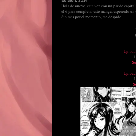
Edición: 2D34
Hola de nuevo, esta vez con un par de capítul
el 6 para completar este manga, esperenlo un d
Sin más por el momento, me despido.
Upload
S
Upload
S