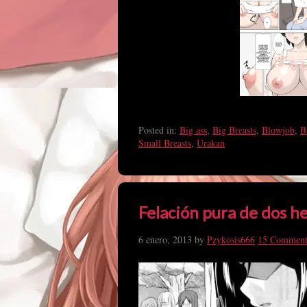
Posted in:
Big ass
,
Big Breasts
,
Blowjob
,
B
Small Breasts
,
Urakan
Felación pura de dos h
6 enero, 2013
by
Pzykosis666
15 Comment