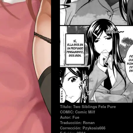
Título: Two Siblings Fela Pure
COMIC: Comic Milf
Autor: Fue
Traducción: Ronan
Corrección: Pzykosis666