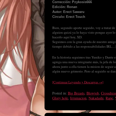
Corrección: Pzykosis666
Edición: Ronan
Autor: Erect Sawaru
Circulo: Erect Touch
Bien, segundo aporte seguido, voy a tratar de
alguien quizá ya lo haya visto porque ayer l
hacerlo aquí hoy, XD.
Seguimos con la gran ayuda de nuestro amigo
tiempo debido a las responsabilidades IRL…)
En la historia seguimos tras Yuniko y Dante 
agrega una nueva integrante más, la jefa de 
ahora junto a ella tienen la mision de seguir
algún nuevo grimorio. Pero al seguirlo se d
[Continuar Leyendo y Descargas →]
Posted in:
Big Breasts
,
Blowjob
,
Crossdres
Glory hole
,
Irrumacion
,
Nakadashi
,
Rape
,