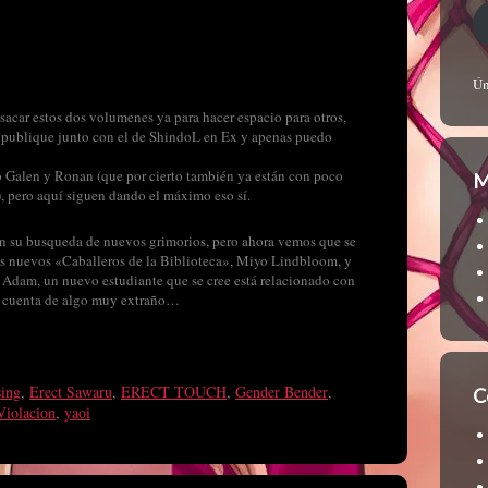
Ún
 sacar estos dos volumenes ya para hacer espacio para otros,
o publique junto con el de ShindoL en Ex y apenas puedo
 Galen y Ronan (que por cierto también ya están con poco
M
, pero aquí siguen dando el máximo eso sí.
en su busqueda de nuevos grimorios, pero ahora vemos que se
los nuevos «Caballeros de la Biblioteca», Miyo Lindbloom, y
 a Adam, un nuevo estudiante que se cree está relacionado con
an cuenta de algo muy extraño…
sing
,
Erect Sawaru
,
ERECT TOUCH
,
Gender Bender
,
C
Violacion
,
yaoi