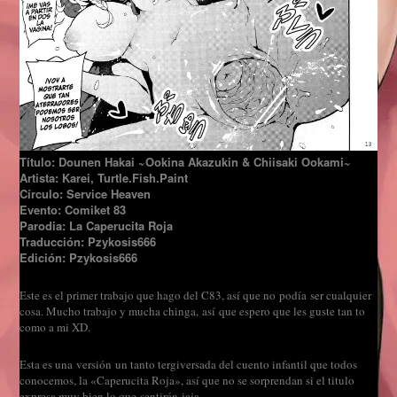
Título: Dounen Hakai ~Ookina Akazukin & Chiisaki Ookami~
Artista: Karei, Turtle.Fish.Paint
Círculo: Service Heaven
Evento: Comiket 83
Parodia: La Caperucita Roja
Traducción: Pzykosis666
Edición: Pzykosis666
Est
e
es el
primer trabajo que hago del C83, así que no podía ser cualquier
cosa. Mucho trabajo y mucha chinga, así que espero que les guste tan to
como a mi XD.
Esta es una versión un tanto tergiversada del cuento infantil que todos
conocemos, la «Caperucita Roja», así que no se sorprendan si el titulo
expresa muy bien lo que sentirán jaja.