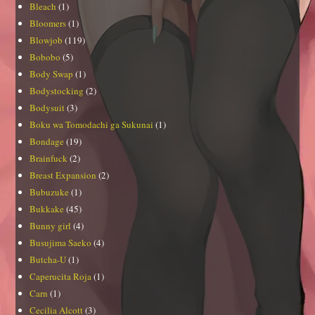
Bleach
(1)
Bloomers
(1)
Blowjob
(119)
Bobobo
(5)
Body Swap
(1)
Bodystocking
(2)
Bodysuit
(3)
Boku wa Tomodachi ga Sukunai
(1)
Bondage
(19)
Brainfuck
(2)
Breast Expansion
(2)
Bubuzuke
(1)
Bukkake
(45)
Bunny girl
(4)
Busujima Saeko
(4)
Butcha-U
(1)
Caperucita Roja
(1)
Carn
(1)
Cecilia Alcott
(3)