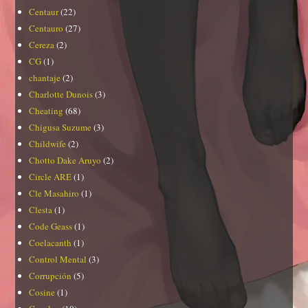
Centaur
(22)
Centauro
(27)
Cereza
(2)
CG
(1)
chantaje
(2)
Charlotte Dunois
(3)
Cheating
(68)
Chigusa Suzume
(3)
Childwife
(2)
Chotto Dake Aruyo
(2)
Circle ARE
(1)
Cle Masahiro
(1)
Clesta
(1)
Code Geass
(1)
Coelacanth
(1)
Control Mental
(3)
Corrupción
(5)
Cosine
(1)