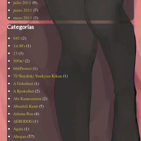
julio 2011
(9)
junio 2011
(7)
mayo 2011
(3)
Categorías
04U
(2)
1st.M's
(1)
23
(3)
50On!
(2)
666Protect
(1)
70 Nenshiki Yuukyuu Kikan
(1)
A Gokuburi
(1)
A Kyokufuri
(2)
Abi Kamesennin
(2)
Abradeli Kami
(5)
Aduma Ren
(4)
AERODOG
(1)
Agata
(1)
Ahegao
(57)