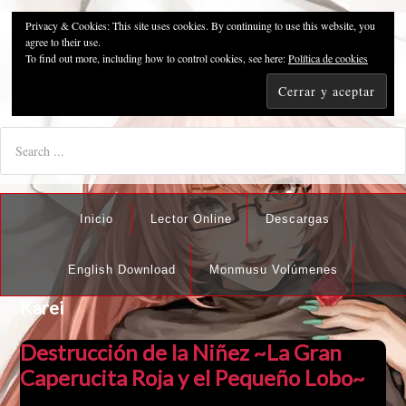
Privacy & Cookies: This site uses cookies. By continuing to use this website, you
Pzykosis666HFansub
agree to their use.
To find out more, including how to control cookies, see here:
Política de cookies
"I'm the best there is at what I do, but what I do best isn't very
nice".
Inicio
Lector Online
Descargas
English Download
Monmusu Volúmenes
Karei
Destrucción de la Niñez ~La Gran
Caperucita Roja y el Pequeño Lobo~