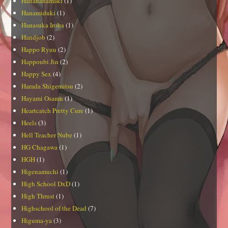
Hanahanamaki
(1)
Hanamiduki
(1)
Hanasuka Iroha
(1)
Handjob
(2)
Happo Ryuu
(2)
Happoubi Jin
(2)
Happy Sex
(4)
Harada Shigemitsu
(2)
Hayami Osamu
(1)
Heartcatch Pretty Cure
(1)
Heels
(3)
Hell Teacher Nube
(1)
HG Chagawa
(1)
HGH
(1)
Higenamuchi
(1)
High School DxD
(1)
High Thrust
(1)
Highschool of the Dead
(7)
Higuma-ya
(3)