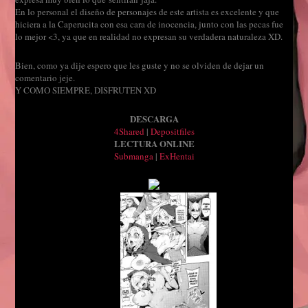
En lo personal el diseño de personajes de este artista es excelente y que
hiciera a la Caperucita con esa cara de inocencia, junto con las pecas fue
lo mejor <3, ya que en realidad no expresan su verdadera naturaleza XD.
Bien, como ya dije espero que les guste y no se olviden de dejar un
comentario jeje.
Y COMO SIEMPRE, DISFRUTEN XD
DESCARGA
4Shared
|
Depositfiles
LECTURA ONLINE
Submanga
|
ExHentai