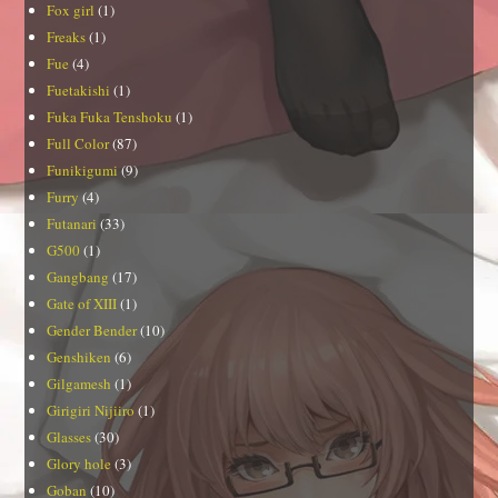
Fox girl
(1)
Freaks
(1)
Fue
(4)
Fuetakishi
(1)
Fuka Fuka Tenshoku
(1)
Full Color
(87)
Funikigumi
(9)
Furry
(4)
Futanari
(33)
G500
(1)
Gangbang
(17)
Gate of XIII
(1)
Gender Bender
(10)
Genshiken
(6)
Gilgamesh
(1)
Girigiri Nijiiro
(1)
Glasses
(30)
Glory hole
(3)
Goban
(10)