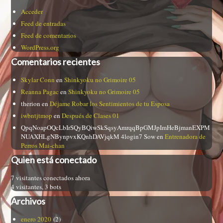
Acceder
Feed de entradas
Feed de comentarios
WordPress.org
Comentarios recientes
Skylar Conn
en
Shinkyoku no Grimoire 05
Reanna Pagac
en
Shinkyoku no Grimoire 05
therion
en
Déjame Robar los Sentimientos de tu Esposa
iwbntjtmop
en
Después de Clases 01
QpqNoapOQcLbIrSQyBQiwSkSqsyAmrqqBpGMJpImHeBjmanEXPM
NUAXHLgNBynpvxKQnhDAVjqkM 4login7 Sow
en
Entrenadora de
Perros Mai-chan
Quien está conectado
7 visitantes conectados ahora
4 visitantes,
3 bots
Archivos
enero 2020
(2)