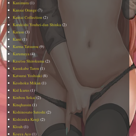
Kanimura
(1)
Kansai Orange
(7)
Kantai Collection
(2)
Karakishi Youhei-dan Shinka
(2)
Karasu
(3)
Karei
(1)
Karma Tatsurou
(9)
Karumaya
(4)
Kasetsu Shirokuma
(2)
Kasukabe Tarou
(1)
Katsurai Yoshiaki
(8)
Kesshoku Mikan
(1)
Kid Icarus
(1)
Kinbou Sokai
(2)
Kinqhassin
(1)
Kishinosato Satoshi
(2)
Kishizuka Kenji
(2)
Kloah
(1)
Koaya Aco
(1)