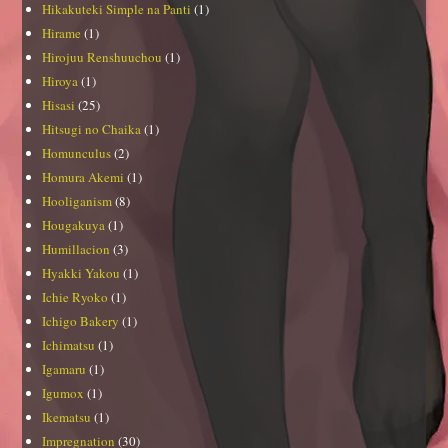
Hikakuteki Simple na Panti
(1)
Hirame
(1)
Hirojuu Renshuuchou
(1)
Hiroya
(1)
Hisasi
(25)
Hitsugi no Chaika
(1)
Homunculus
(2)
Homura Akemi
(1)
Hooliganism
(8)
Hougakuya
(1)
Humillacion
(3)
Hyakki Yakou
(1)
Ichie Ryoko
(1)
Ichigo Bakery
(1)
Ichimatsu
(1)
Igamaru
(1)
Igumox
(1)
Ikematsu
(1)
Impregnation
(30)