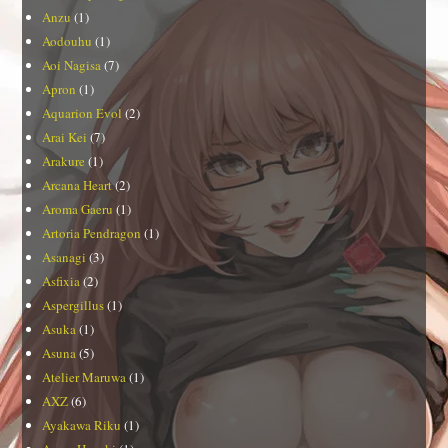
Anzu
(1)
Aodouhu
(1)
Aoi Nagisa
(7)
Apron
(1)
Aquarion Evol
(2)
Arai Kei
(7)
Arakure
(1)
Arcana Heart
(2)
Aroma Gaeru
(1)
Artoria Pendragon
(1)
Asanagi
(3)
Asfixia
(2)
Aspergillus
(1)
Asuka
(1)
Asuna
(5)
Atelier Maruwa
(1)
AXZ
(6)
Ayakawa Riku
(1)