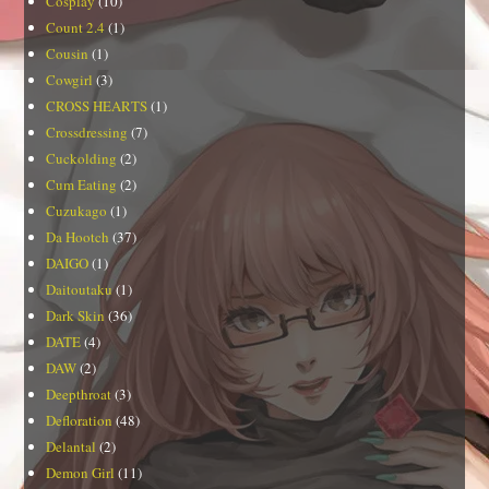
Cosplay
(10)
Count 2.4
(1)
Cousin
(1)
Cowgirl
(3)
CROSS HEARTS
(1)
Crossdressing
(7)
Cuckolding
(2)
Cum Eating
(2)
Cuzukago
(1)
Da Hootch
(37)
DAIGO
(1)
Daitoutaku
(1)
Dark Skin
(36)
DATE
(4)
DAW
(2)
Deepthroat
(3)
Defloration
(48)
Delantal
(2)
Demon Girl
(11)