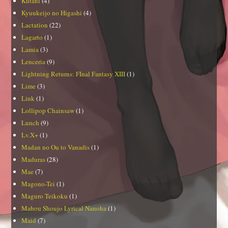
Kutani
(4)
Kyuukeijo no Higashi
(4)
Lactation
(22)
Lagarto
(1)
Lamia
(3)
Lenceria
(9)
Lightning Returns: FInal Fantasy XIII
(1)
Lime
(3)
Link
(1)
Lollipop Chainsaw
(1)
Lunch
(9)
Lv.X+
(1)
Madan no Ou to Vanadis
(1)
Maduras
(28)
Mae
(7)
Magono-Tei
(1)
Maguro Teikoku
(1)
Mahou Shoujo Lyrical Nanoha
(1)
Maid
(7)