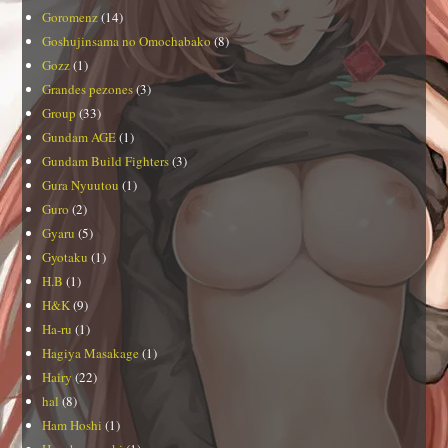
Goromenz
(14)
Goshujinsama no Omochabako
(8)
Gozz
(1)
Grandes pezones
(3)
Group
(33)
Gundam AGE
(1)
Gundam Build Fighters
(3)
Gura Nyuutou
(1)
Guro
(2)
Gyaru
(5)
Gyotaku
(1)
H.B
(1)
H&K
(9)
Ha-ru
(1)
Hagiya Masakage
(1)
Hairy
(22)
hal
(8)
Ham Hoshi
(1)