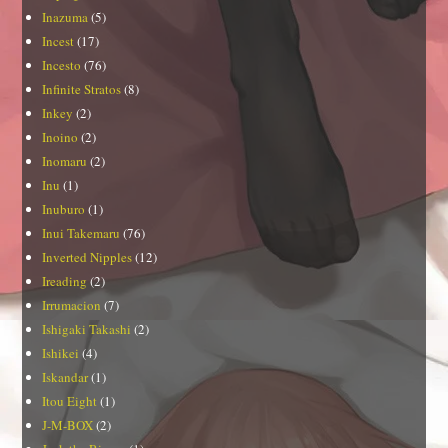
Inazuma
(5)
Incest
(17)
Incesto
(76)
Infinite Stratos
(8)
Inkey
(2)
Inoino
(2)
Inomaru
(2)
Inu
(1)
Inuburo
(1)
Inui Takemaru
(76)
Inverted Nipples
(12)
Ireading
(2)
Irrumacion
(7)
Ishigaki Takashi
(2)
Ishikei
(4)
Iskandar
(1)
Itou Eight
(1)
J-M-BOX
(2)