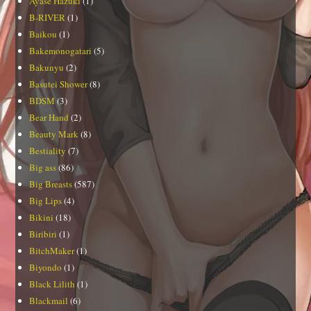
Ayase Hazuki
(1)
B-RIVER
(1)
Baikou
(1)
Bakemonogatari
(5)
Bakunyu
(2)
Basutei Shower
(8)
BDSM
(3)
Bear Hand
(2)
Beauty Mark
(8)
Bestiality
(7)
Big ass
(86)
Big Breasts
(587)
Big Lips
(4)
Bikini
(18)
Biribiri
(1)
BitchMaker
(1)
Biyondo
(1)
Black Lilith
(1)
Blackmail
(6)