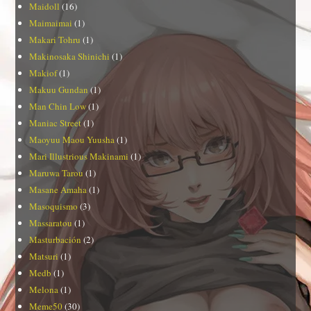
Maidoll
(16)
Maimaimai
(1)
Makari Tohru
(1)
Makinosaka Shinichi
(1)
Makiof
(1)
Makuu Gundan
(1)
Man Chin Low
(1)
Maniac Street
(1)
Maoyuu Maou Yuusha
(1)
Mari Illustrious Makinami
(1)
Maruwa Tarou
(1)
Masane Amaha
(1)
Masoquismo
(3)
Massaratou
(1)
Masturbación
(2)
Matsuri
(1)
Medb
(1)
Melona
(1)
Meme50
(30)