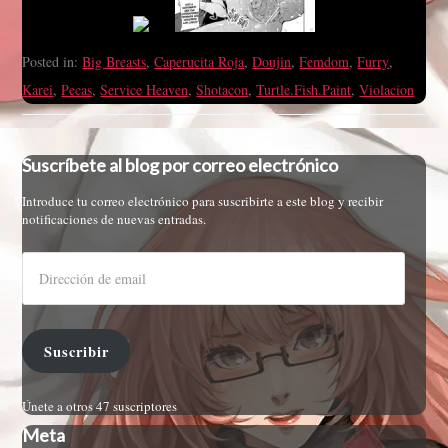
Posted in:
Big Breasts
,
Caperucita Roja
,
Doujin
,
Femdom
,
Furry
,
Karei
,
Pecas
,
Service Heaven
,
Shotacon
,
Turtle.Fish.Paint
,
Violacion
Suscríbete al blog por correo electrónico
Introduce tu correo electrónico para suscribirte a este blog y recibir
notificaciones de nuevas entradas.
Suscribir
Únete a otros 47 suscriptores
Meta