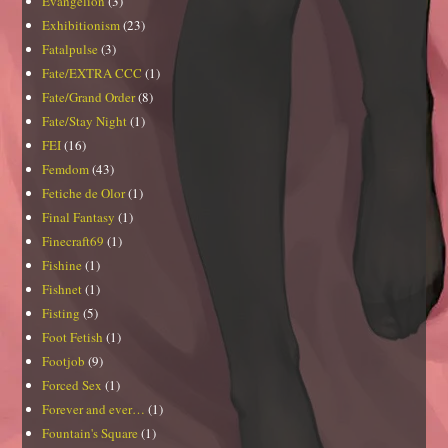
Evangelion
(3)
Exhibitionism
(23)
Fatalpulse
(3)
Fate/EXTRA CCC
(1)
Fate/Grand Order
(8)
Fate/Stay Night
(1)
FEI
(16)
Femdom
(43)
Fetiche de Olor
(1)
Final Fantasy
(1)
Finecraft69
(1)
Fishine
(1)
Fishnet
(1)
Fisting
(5)
Foot Fetish
(1)
Footjob
(9)
Forced Sex
(1)
Forever and ever…
(1)
Fountain's Square
(1)