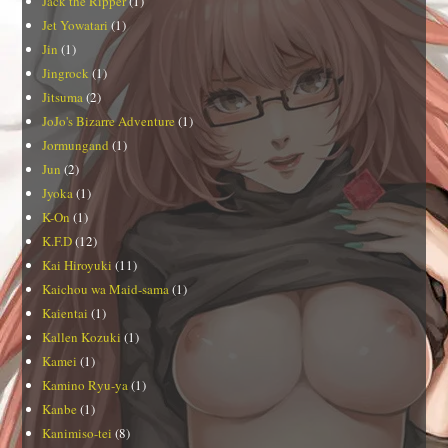
Jack the Ripper
(1)
Jet Yowatari
(1)
Jin
(1)
Jingrock
(1)
Jitsuma
(2)
JoJo's Bizarre Adventure
(1)
Jormungand
(1)
Jun
(2)
Jyoka
(1)
K-On
(1)
K.F.D
(12)
Kai Hiroyuki
(11)
Kaichou wa Maid-sama
(1)
Kaientai
(1)
Kallen Kozuki
(1)
Kamei
(1)
Kamino Ryu-ya
(1)
Kanbe
(1)
Kanimiso-tei
(8)