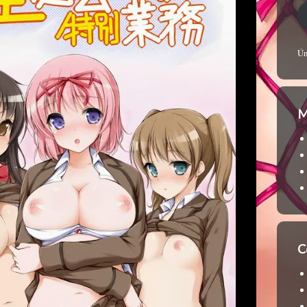
Ún
M
C