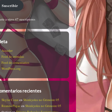
Suscribir
ete a otros 47 suscriptores
eta
Acceder
Feed de entradas
Feed de comentarios
WordPress.org
omentarios recientes
Skylar Conn
en
Shinkyoku no Grimoire 05
Reanna Pagac
en
Shinkyoku no Grimoire 05
therion
en
Déjame Robar los Sentimientos