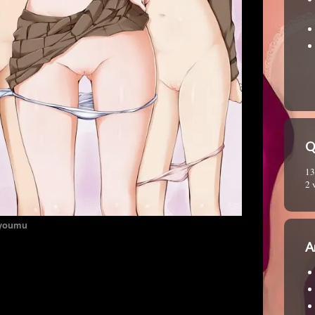
Q
13
2 
Gyoumu
A