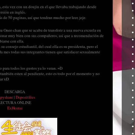
s, esta vez con un doujin en el que llevaba trabajando desde
rsión en inglés.
s de 50 paginas, así que tendran mucho por leer, jeje.
 su Onee-chan que se acaba de transferir a una nueva escuela en
acionar muy bien con sus compañeros, así que a recomendación de
iarse con ella.
u consejo estudiantil, del cual ella es su presidenta, pero el
da mes todas sus integrantes tienen que satisfacer sexualmente
 para todos los gustos ya lo veran. =D
 también esten al pendiente, esto es todo por el momento y no
tar xD
DESCARGA
ppyshare
|
Depositfiles
LECTURA ONLINE
ExHentai