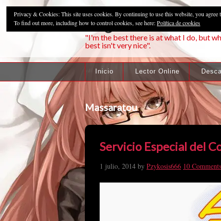
Privacy & Cookies: This site uses cookies. By continuing to use this website, you agree t
Pzykosis666HFa
To find out more, including how to control cookies, see here:
Política de cookies
"I'm the best there is at what I do, but wh
best isn't very nice".
Inicio
Lector Online
Desca
Massaratou
Servicio Especial del C
1 julio, 2014
by
Pzykosis666
10 Comment