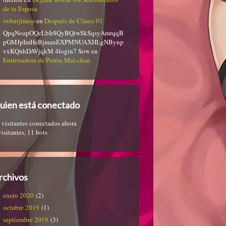
de tu Esposa
iwbntjtmop
en
Después de Clases 01
QpqNoapOQcLbIrSQyBQiwSkSqsyAmrqqB
pGMJpImHeBjmanEXPMNUAXHLgNBynp
vxKQnhDAVjqkM 4login7 Sow
en
Entrenadora de Perros Mai-chan
uien está conectado
 visitantes conectados ahora
visitantes,
11 bots
rchivos
enero 2020
(2)
octubre 2019
(1)
septiembre 2019
(3)