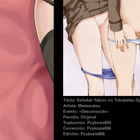
Título:
Seitokai Yakuin no Tokubetsu 
Artista:
Massaratou
Evento: «Desconocido»
Parodia: Original
Traducción: Pzykosis666
Corrección: Pzykosis666
Edición: Pzykosis666