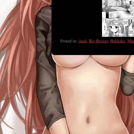
Posted in:
Anal
,
Big Breasts
,
Bukkake
,
Mas