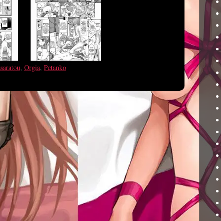
saratou
,
Orgia
,
Petanko