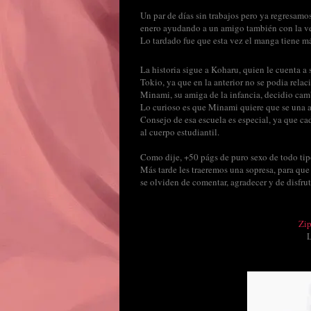
Un par de días sin trabajos pero ya regresamo
enero ayudando a un amigo también con la ve
Lo tardado fue que esta vez el manga tiene má
La historia sigue a Koharu, quien le cuenta a
Tokio, ya que en la anterior no se podia rel
Minami, su amiga de la infancia, decidio camb
Lo curioso es que Minami quiere que se una a s
Consejo de esa escuela es especial, ya que ca
al cuerpo estudiantil.
Como dije, +50 págs de puro sexo de todo tipo
Más tarde les traeremos una sopresa, para que
se olviden de comentar, agradecer y de disfru
Zi