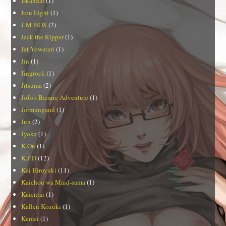
Iskandar
(1)
Itou Eight
(1)
J-M-BOX
(2)
Jack the Ripper
(1)
Jet Yowatari
(1)
Jin
(1)
Jingrock
(1)
Jitsuma
(2)
JoJo's Bizarre Adventure
(1)
Jormungand
(1)
Jun
(2)
Jyoka
(1)
K-On
(1)
K.F.D
(12)
Kai Hiroyuki
(11)
Kaichou wa Maid-sama
(1)
Kaientai
(1)
Kallen Kozuki
(1)
Kamei
(1)