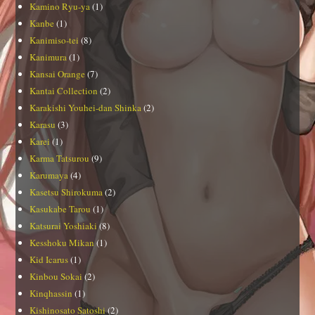
Kamino Ryu-ya
(1)
Kanbe
(1)
Kanimiso-tei
(8)
Kanimura
(1)
Kansai Orange
(7)
Kantai Collection
(2)
Karakishi Youhei-dan Shinka
(2)
Karasu
(3)
Karei
(1)
Karma Tatsurou
(9)
Karumaya
(4)
Kasetsu Shirokuma
(2)
Kasukabe Tarou
(1)
Katsurai Yoshiaki
(8)
Kesshoku Mikan
(1)
Kid Icarus
(1)
Kinbou Sokai
(2)
Kinqhassin
(1)
Kishinosato Satoshi
(2)