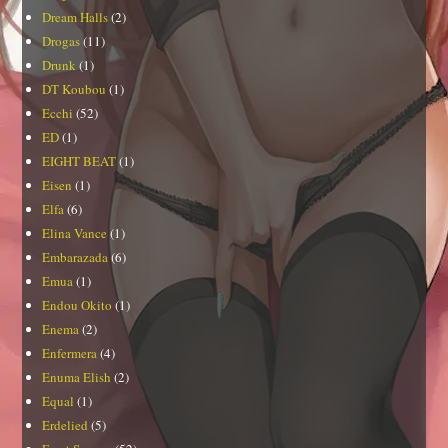
Dream Halls
(2)
Drogas
(11)
Drunk
(1)
DT Koubou
(1)
Ecchi
(52)
ED
(1)
EIGHT BEAT
(1)
Eisen
(1)
Elfa
(6)
Elina Vance
(1)
Embarazada
(6)
Emua
(1)
Endou Okito
(1)
Enema
(2)
Enfermera
(4)
Enuma Elish
(2)
Equal
(1)
Erdelied
(5)