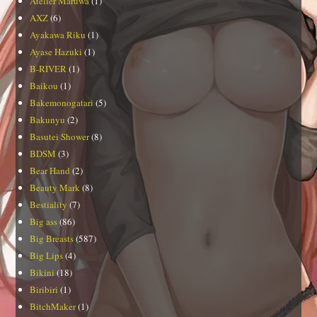
Atelier Maruwa
(1)
AXZ
(6)
Ayakawa Riku
(1)
Ayase Hazuki
(1)
B-RIVER
(1)
Baikou
(1)
Bakemonogatari
(5)
Bakunyu
(2)
Basutei Shower
(8)
BDSM
(3)
Bear Hand
(2)
Beauty Mark
(8)
Bestiality
(7)
Big ass
(86)
Big Breasts
(587)
Big Lips
(4)
Bikini
(18)
Biribiri
(1)
BitchMaker
(1)