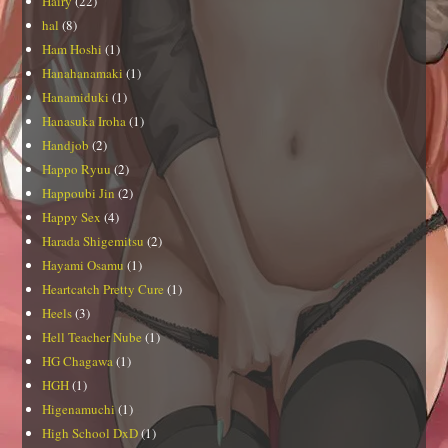
Hairy
(22)
hal
(8)
Ham Hoshi
(1)
Hanahanamaki
(1)
Hanamiduki
(1)
Hanasuka Iroha
(1)
Handjob
(2)
Happo Ryuu
(2)
Happoubi Jin
(2)
Happy Sex
(4)
Harada Shigemitsu
(2)
Hayami Osamu
(1)
Heartcatch Pretty Cure
(1)
Heels
(3)
Hell Teacher Nube
(1)
HG Chagawa
(1)
HGH
(1)
Higenamuchi
(1)
High School DxD
(1)