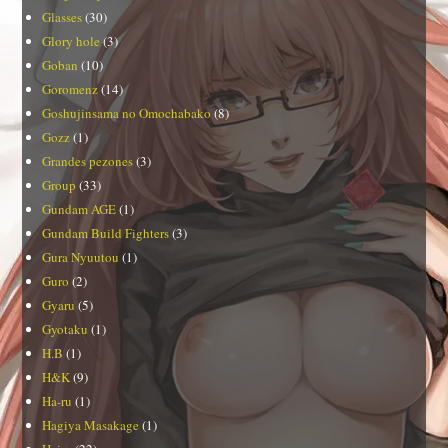
Glasses
(30)
Glory hole
(3)
Goban
(10)
Goromenz
(14)
Goshujinsama no Omochabako
(8)
Gozz
(1)
Grandes pezones
(3)
Group
(33)
Gundam AGE
(1)
Gundam Build Fighters
(3)
Gura Nyuutou
(1)
Guro
(2)
Gyaru
(5)
Gyotaku
(1)
H.B
(1)
H&K
(9)
Ha-ru
(1)
Hagiya Masakage
(1)