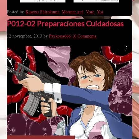
Posted in:
Kasetsu Shirokuma
,
Monster girl
,
Vore
,
Yoi
P012-02 Preparaciones Cuidadosas
12 noviembre, 2013
by
Pzykosis666
10 Comments