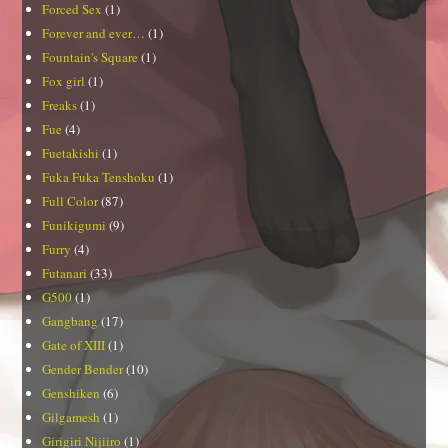
Forced Sex
(1)
Forever and ever…
(1)
Fountain's Square
(1)
Fox girl
(1)
Freaks
(1)
Fue
(4)
Fuetakishi
(1)
Fuka Fuka Tenshoku
(1)
Full Color
(87)
Funikigumi
(9)
Furry
(4)
Futanari
(33)
G500
(1)
Gangbang
(17)
Gate of XIII
(1)
Gender Bender
(10)
Genshiken
(6)
Gilgamesh
(1)
Girigiri Nijiiro
(1)