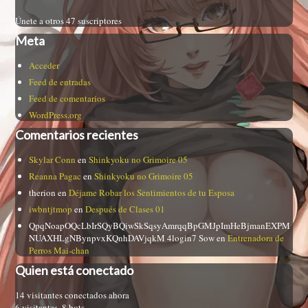
Únete a otros 47 suscriptores
Meta
Acceder
Feed de entradas
Feed de comentarios
WordPress.org
Comentarios recientes
Skylar Conn
en
Shinkyoku no Grimoire 05
Reanna Pagac
en
Shinkyoku no Grimoire 05
therion
en
Déjame Robar los Sentimientos de tu Esposa
iwbntjtmop
en
Después de Clases 01
QpqNoapOQcLbIrSQyBQiwSkSqsyAmrqqBpGMJpImHeBjmanEXPM
NUAXHLgNBynpvxKQnhDAVjqkM 4login7 Sow
en
Entrenadora de
Perros Mai-chan
Quien está conectado
14 visitantes conectados ahora
6 visitantes,
8 bots