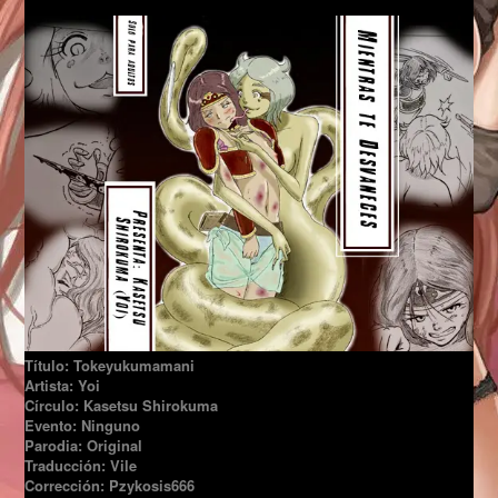
Título: Tokeyukumamani
Artista: Yoi
Círculo: Kasetsu Shirokuma
Evento: Ninguno
Parodia: Original
Traducción: Vile
Corrección: Pzykosis666