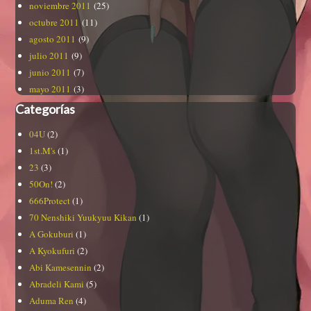
noviembre 2011
(25)
octubre 2011
(11)
agosto 2011
(9)
julio 2011
(9)
junio 2011
(7)
mayo 2011
(3)
Categorías
04U
(2)
1st.M's
(1)
23
(3)
50On!
(2)
666Protect
(1)
70 Nenshiki Yuukyuu Kikan
(1)
A Gokuburi
(1)
A Kyokufuri
(2)
Abi Kamesennin
(2)
Abradeli Kami
(5)
Aduma Ren
(4)