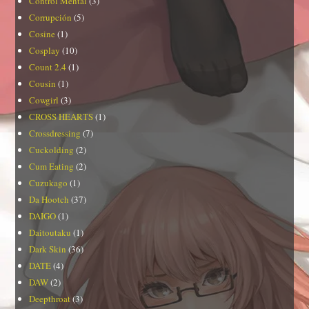
Control Mental
(3)
Corrupción
(5)
Cosine
(1)
Cosplay
(10)
Count 2.4
(1)
Cousin
(1)
Cowgirl
(3)
CROSS HEARTS
(1)
Crossdressing
(7)
Cuckolding
(2)
Cum Eating
(2)
Cuzukago
(1)
Da Hootch
(37)
DAIGO
(1)
Daitoutaku
(1)
Dark Skin
(36)
DATE
(4)
DAW
(2)
Deepthroat
(3)