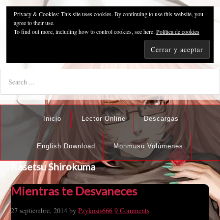
Privacy & Cookies: This site uses cookies. By continuing to use this website, you
Pzykosis666HFansub
agree to their use.
To find out more, including how to control cookies, see here:
Política de cookies
"I'm the best there is at what I do, but what I do best isn't very
nice".
Inicio
Lector Online
Descargas
English Download
Monmusu Volúmenes
Kasetsu Shirokuma
Mientras te Desvaneces
27 septiembre, 2014
by
Pzykosis666
9 Comments