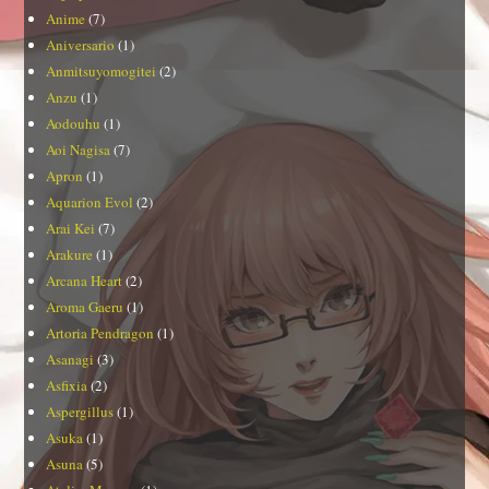
Anime
(7)
Aniversario
(1)
Anmitsuyomogitei
(2)
Anzu
(1)
Aodouhu
(1)
Aoi Nagisa
(7)
Apron
(1)
Aquarion Evol
(2)
Arai Kei
(7)
Arakure
(1)
Arcana Heart
(2)
Aroma Gaeru
(1)
Artoria Pendragon
(1)
Asanagi
(3)
Asfixia
(2)
Aspergillus
(1)
Asuka
(1)
Asuna
(5)