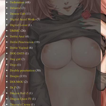
Defloration
(48)
Delantal
(2)
Demon Girl
(11)
Digital Accel Works
(5)
Digital Lover
(1)
DMMC
(26)
Doble Anal
(4)
Doble Penetracion
(19)
Doble Vaginal
(6)
DOG DAYS
(1)
Dog girl
(2)
Dogs
(1)
Double penetration
(30)
Doujin
(133)
DOUMOU
(2)
Dr. P
(3)
Dragon Ball Z
(1)
Dragon Quest IV
(1)
Dragon's Crown
(1)