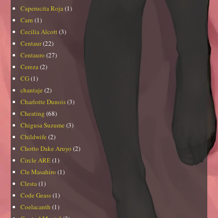
Caperucita Roja
(1)
Carn
(1)
Cecilia Alcott
(3)
Centaur
(22)
Centauro
(27)
Cereza
(2)
CG
(1)
chantaje
(2)
Charlotte Dunois
(3)
Cheating
(68)
Chigusa Suzume
(3)
Childwife
(2)
Chotto Dake Aruyo
(2)
Circle ARE
(1)
Cle Masahiro
(1)
Clesta
(1)
Code Geass
(1)
Coelacanth
(1)