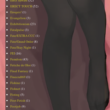
Erect Sawaru
(52)
ERECT TOUCH
(52)
Eroquis!
(1)
Evangelion
(3)
Exhibitionism
(23)
Fatalpulse
(3)
Fate/EXTRA CCC
(1)
Fate/Grand Order
(8)
Fate/Stay Night
(1)
FEI
(16)
Femdom
(43)
Fetiche de Olor
(1)
Final Fantasy
(1)
Finecraft69
(1)
Fishine
(1)
Fishnet
(1)
Fisting
(5)
Foot Fetish
(1)
Footjob
(9)