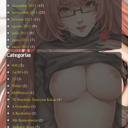
diciembre 2011
(15)
noviembre 2011
(25)
octubre 2011
(11)
agosto 2011
(9)
julio 2011
(9)
junio 2011
(7)
mayo 2011
(3)
Categorías
04U
(2)
1st.M's
(1)
23
(3)
50On!
(2)
666Protect
(1)
70 Nenshiki Yuukyuu Kikan
(1)
A Gokuburi
(1)
A Kyokufuri
(2)
Abi Kamesennin
(2)
Abradeli Kami
(5)