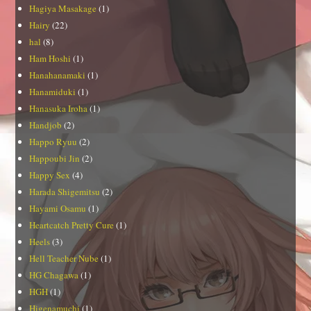
Hagiya Masakage
(1)
Hairy
(22)
hal
(8)
Ham Hoshi
(1)
Hanahanamaki
(1)
Hanamiduki
(1)
Hanasuka Iroha
(1)
Handjob
(2)
Happo Ryuu
(2)
Happoubi Jin
(2)
Happy Sex
(4)
Harada Shigemitsu
(2)
Hayami Osamu
(1)
Heartcatch Pretty Cure
(1)
Heels
(3)
Hell Teacher Nube
(1)
HG Chagawa
(1)
HGH
(1)
Higenamuchi
(1)