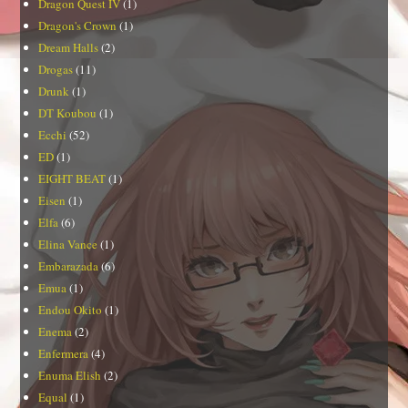
Dragon Quest IV
(1)
Dragon's Crown
(1)
Dream Halls
(2)
Drogas
(11)
Drunk
(1)
DT Koubou
(1)
Ecchi
(52)
ED
(1)
EIGHT BEAT
(1)
Eisen
(1)
Elfa
(6)
Elina Vance
(1)
Embarazada
(6)
Emua
(1)
Endou Okito
(1)
Enema
(2)
Enfermera
(4)
Enuma Elish
(2)
Equal
(1)