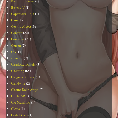
Busujima Saeko
(4)
Butcha-U
(1)
Caperucita Roja
(1)
Carn
(1)
Cecilia Alcott
(3)
Centaur
(22)
Centauro
(27)
Cereza
(2)
CG
(1)
chantaje
(2)
Charlotte Dunois
(3)
Cheating
(68)
Chigusa Suzume
(3)
Childwife
(2)
Chotto Dake Aruyo
(2)
Circle ARE
(1)
Cle Masahiro
(1)
Clesta
(1)
Code Geass
(1)