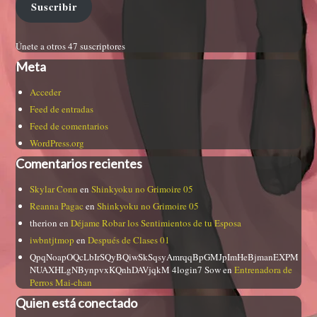
Suscribir
Únete a otros 47 suscriptores
Meta
Acceder
Feed de entradas
Feed de comentarios
WordPress.org
Comentarios recientes
Skylar Conn
en
Shinkyoku no Grimoire 05
Reanna Pagac
en
Shinkyoku no Grimoire 05
therion
en
Déjame Robar los Sentimientos de tu Esposa
iwbntjtmop
en
Después de Clases 01
QpqNoapOQcLbIrSQyBQiwSkSqsyAmrqqBpGMJpImHeBjmanEXPM
NUAXHLgNBynpvxKQnhDAVjqkM 4login7 Sow
en
Entrenadora de
Perros Mai-chan
Quien está conectado