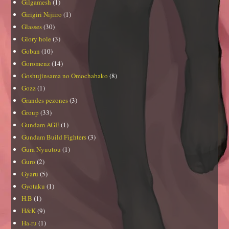
Gilgamesh
(1)
Girigiri Nijiiro
(1)
Glasses
(30)
Glory hole
(3)
Goban
(10)
Goromenz
(14)
Goshujinsama no Omochabako
(8)
Gozz
(1)
Grandes pezones
(3)
Group
(33)
Gundam AGE
(1)
Gundam Build Fighters
(3)
Gura Nyuutou
(1)
Guro
(2)
Gyaru
(5)
Gyotaku
(1)
H.B
(1)
H&K
(9)
Ha-ru
(1)