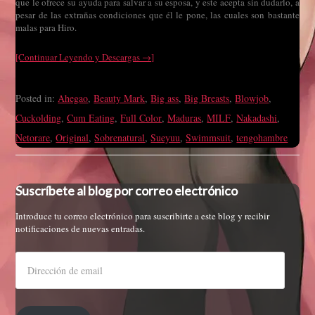
que le ofrece su ayuda para salvar a su esposa, y este acepta sin dudarlo, a
pesar de las extrañas condiciones que él le pone, las cuales son bastante
malas para Hiro.
[Continuar Leyendo y Descargas →]
Posted in:
Ahegao
,
Beauty Mark
,
Big ass
,
Big Breasts
,
Blowjob
,
Cuckolding
,
Cum Eating
,
Full Color
,
Maduras
,
MILF
,
Nakadashi
,
Netorare
,
Original
,
Sobrenatural
,
Sueyuu
,
Swimmsuit
,
tengohambre
Suscríbete al blog por correo electrónico
Introduce tu correo electrónico para suscribirte a este blog y recibir
notificaciones de nuevas entradas.