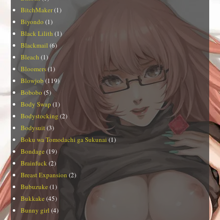
BitchMaker
(1)
Biyondo
(1)
Black Lilith
(1)
Blackmail
(6)
Bleach
(1)
Bloomers
(1)
Blowjob
(119)
Bobobo
(5)
Body Swap
(1)
Bodystocking
(2)
Bodysuit
(3)
Boku wa Tomodachi ga Sukunai
(1)
Bondage
(19)
Brainfuck
(2)
Breast Expansion
(2)
Bubuzuke
(1)
Bukkake
(45)
Bunny girl
(4)