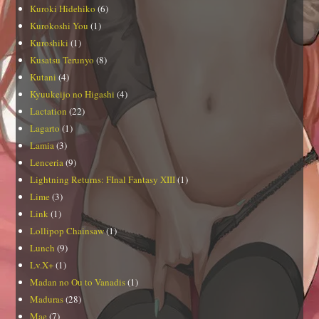
Kuroki Hidehiko
(6)
Kurokoshi You
(1)
Kuroshiki
(1)
Kusatsu Terunyo
(8)
Kutani
(4)
Kyuukeijo no Higashi
(4)
Lactation
(22)
Lagarto
(1)
Lamia
(3)
Lenceria
(9)
Lightning Returns: FInal Fantasy XIII
(1)
Lime
(3)
Link
(1)
Lollipop Chainsaw
(1)
Lunch
(9)
Lv.X+
(1)
Madan no Ou to Vanadis
(1)
Maduras
(28)
Mae
(7)