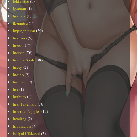
Ichimatsu
(1)
Igamaru
(1)
Igumox
(1)
Ikematsu
(1)
Impregnation
(30)
Inazuma
(5)
Incest
(17)
Incesto
(76)
Infinite Stratos
(8)
Inkey
(2)
Inoino
(2)
Inomaru
(2)
Inu
(1)
Inuburo
(1)
Inui Takemaru
(76)
Inverted Nipples
(12)
Ireading
(2)
Irrumacion
(7)
Ishigaki Takashi
(2)