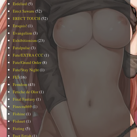
Erdelied
(5)
Erect Sawaru
(52)
ERECT TOUCH
(52)
Eroquis!
(1)
Evangelion
(3)
Exhibitionism
(23)
Fatalpulse
(3)
Fate/EXTRA CCC
(1)
Fate/Grand Order
(8)
Fate/Stay Night
(1)
FEI
(16)
Femdom
(43)
Fetiche de Olor
(1)
Final Fantasy
(1)
Finecraft69
(1)
Fishine
(1)
Fishnet
(1)
Fisting
(5)
Foot Fetish
(1)