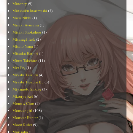
Minority
(9)
Minshuku Inarimushi
(3)
Mirai NIkki
(1)
Misaki Ayusawa
(1)
Misaki Shokuhou
(1)
Misasagi Task
(2)
Misato Nana
(1)
Mitsuka Hattori
(1)
Miura Takehiro
(11)
Mix Fry
(1)
Miyabi Tsuzuru
(4)
Miyabi Tsuzuru Bu
(3)
Miyamoto Smoke
(3)
Mizuryu Kei
(6)
Mono x Chro
(1)
Monster girl
(108)
Monster Hunter
(1)
Moon Ruler
(9)
Morisoba
(1)