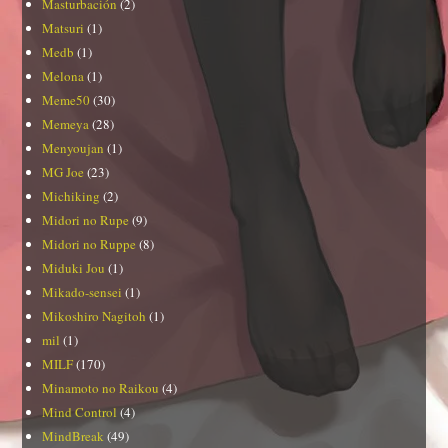
Masturbación
(2)
Matsuri
(1)
Medb
(1)
Melona
(1)
Meme50
(30)
Memeya
(28)
Menyoujan
(1)
MG Joe
(23)
Michiking
(2)
Midori no Rupe
(9)
Midori no Ruppe
(8)
Miduki Jou
(1)
Mikado-sensei
(1)
Mikoshiro Nagitoh
(1)
mil
(1)
MILF
(170)
Minamoto no Raikou
(4)
Mind Control
(4)
MindBreak
(49)