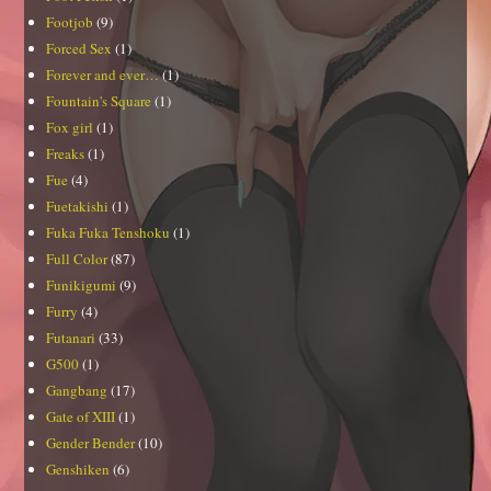
Footjob
(9)
Forced Sex
(1)
Forever and ever…
(1)
Fountain's Square
(1)
Fox girl
(1)
Freaks
(1)
Fue
(4)
Fuetakishi
(1)
Fuka Fuka Tenshoku
(1)
Full Color
(87)
Funikigumi
(9)
Furry
(4)
Futanari
(33)
G500
(1)
Gangbang
(17)
Gate of XIII
(1)
Gender Bender
(10)
Genshiken
(6)