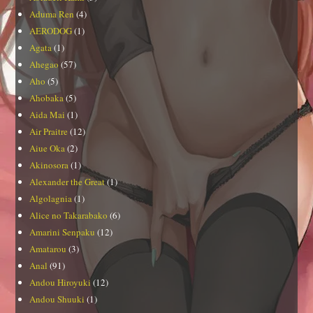
Aduma Ren
(4)
AERODOG
(1)
Agata
(1)
Ahegao
(57)
Aho
(5)
Ahobaka
(5)
Aida Mai
(1)
Air Praitre
(12)
Aiue Oka
(2)
Akinosora
(1)
Alexander the Great
(1)
Algolagnia
(1)
Alice no Takarabako
(6)
Amarini Senpaku
(12)
Amatarou
(3)
Anal
(91)
Andou Hiroyuki
(12)
Andou Shuuki
(1)