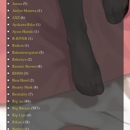
Asuna
(5)
Atelier Maruwa
(1)
AXZ
(6)
Ayakawa Riku
(1)
Ayase Hazuki
(1)
B-RIVER
(1)
Baikou
(1)
Bakemonogatari
(5)
Bakunyu
(2)
Basutei Shower
(8)
BDSM
(3)
Bear Hand
(2)
Beauty Mark
(8)
Bestiality
(7)
Big ass
(86)
Big Breasts
(587)
Big Lips
(4)
Bikini
(18)
Biribiri
(1)