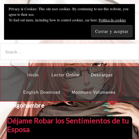
Privacy & Cookies: This site uses cookies. By continuing to use this website, you
Pzykosis666HFansub
agree to their use.
To find out more, including how to control cookies, see here:
Política de cookies
"I'm the best there is at what I do, but what I do best isn't very
nice".
Inicio
Lector Online
Descargas
English Download
Monmusu Volúmenes
tengohambre
Déjame Robar los Sentimientos de tu
Esposa