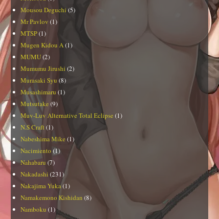
Mousou Deguchi
(5)
Mr Pavlov
(1)
MTSP
(1)
Mugen Kidou A
(1)
MUMU
(2)
Mumumu Jirushi
(2)
Murasaki Syu
(8)
Musashimaru
(1)
Mutsutake
(9)
Muv-Luv Alternative Total Eclipse
(1)
N.S Craft
(1)
Nabeshima Mike
(1)
Nacimiento
(1)
Nahabaru
(7)
Nakadashi
(231)
Nakajima Yuka
(1)
Namakemono Kishidan
(8)
Namboku
(1)