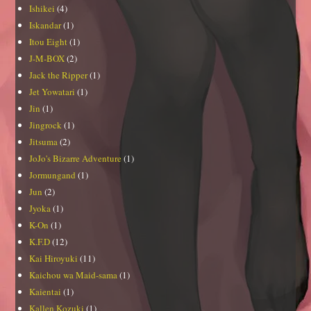
Ishikei
(4)
Iskandar
(1)
Itou Eight
(1)
J-M-BOX
(2)
Jack the Ripper
(1)
Jet Yowatari
(1)
Jin
(1)
Jingrock
(1)
Jitsuma
(2)
JoJo's Bizarre Adventure
(1)
Jormungand
(1)
Jun
(2)
Jyoka
(1)
K-On
(1)
K.F.D
(12)
Kai Hiroyuki
(11)
Kaichou wa Maid-sama
(1)
Kaientai
(1)
Kallen Kozuki
(1)