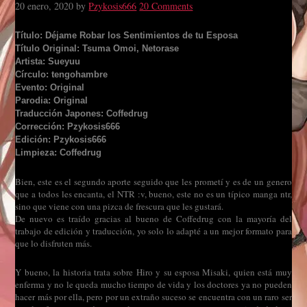
20 enero, 2020
by
Pzykosis666
20 Comments
Título: Déjame Robar los Sentimientos de tu Esposa
Título Original: Tsuma Omoi, Netorase
Artista: Sueyuu
Círculo: tengohambre
Evento: Original
Parodia: Original
Traducción Japones: Coffedrug
Corrección: Pzykosis666
Edición: Pzykosis666
Limpieza: Coffedrug
Bien, este es el segundo aporte seguido que les prometí y es de un genero
que a todos les encanta, el NTR :v, bueno, este no es un típico manga ntr,
sino que viene con una pizca de frescura que les gustará.
De nuevo es traído gracias al bueno de Coffedrug con la mayoría del
trabajo de edición y traducción, yo solo lo adapté a un mejor formato para
que lo disfruten más.
Y bueno, la historia trata sobre Hiro y su esposa Misaki, quien está muy
enferma y no le queda mucho tiempo de vida y los doctores ya no pueden
hacer más por ella, pero por un extraño suceso se encuentra con un raro ser