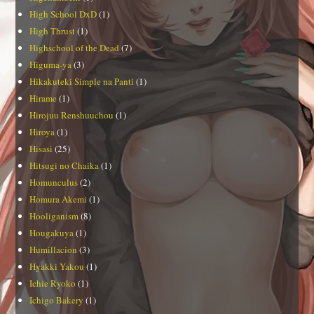
High School DxD
(1)
High Thrust
(1)
Highschool of the Dead
(7)
Higuma-ya
(3)
Hikakuteki Simple na Panti
(1)
Hirame
(1)
Hirojuu Renshuuchou
(1)
Hiroya
(1)
Hisasi
(25)
Hitsugi no Chaika
(1)
Homunculus
(2)
Homura Akemi
(1)
Hooliganism
(8)
Hougakuya
(1)
Humillacion
(3)
Hyakki Yakou
(1)
Ichie Ryoko
(1)
Ichigo Bakery
(1)