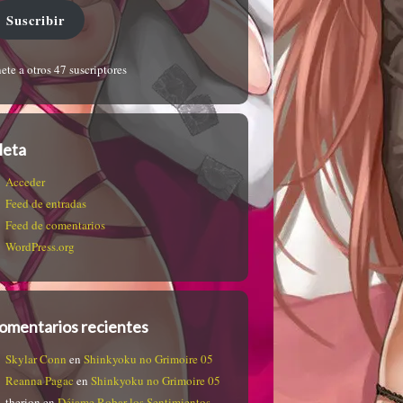
Suscribir
ete a otros 47 suscriptores
eta
Acceder
Feed de entradas
Feed de comentarios
WordPress.org
omentarios recientes
Skylar Conn
en
Shinkyoku no Grimoire 05
Reanna Pagac
en
Shinkyoku no Grimoire 05
therion
en
Déjame Robar los Sentimientos