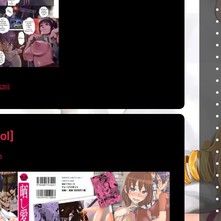
enji
ol]
s