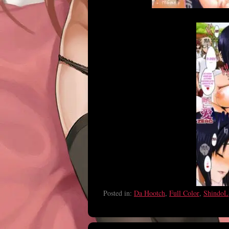
Posted in:
Da Hootch
,
Full Color
,
ShindoL