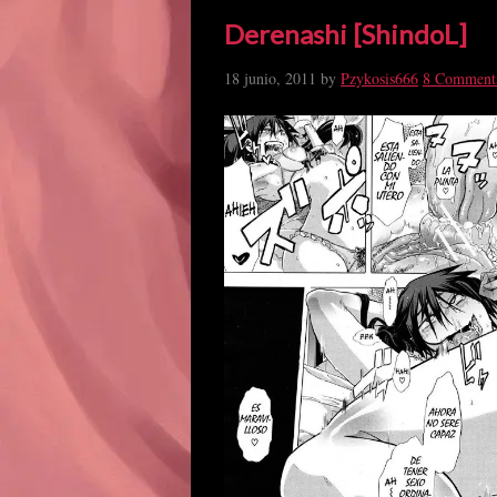
Derenashi [ShindoL]
18 junio, 2011
by
Pzykosis666
8 Comment