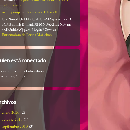
de tu Esposa
iwbntjtmop
en
Después de Clases 01
QpqNoapOQcLbIrSQyBQiwSkSqsyAmrqqB
pGMJpImHeBjmanEXPMNUAXHLgNBynp
vxKQnhDAVjqkM 4login7 Sow
en
Entrenadora de Perros Mai-chan
uien está conectado
 visitantes conectados ahora
visitantes,
6 bots
rchivos
enero 2020
(2)
octubre 2019
(1)
septiembre 2019
(3)