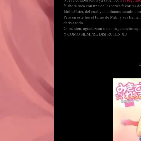
Nueva colaboración ya saben, con
el segundo
Y ahora toca con una de las series favoritas d
Idolm@ster, del cual ya habíamos sacado uno 
Pero en este fue el turno de Miki y sus tremen
deriva todo.
Comenten, agradezcan o den sugerencias aquí
Y COMO SIEMPRE DISFRUTEN XD
L