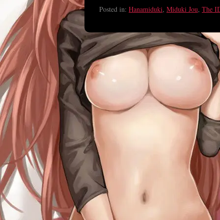
Posted in:
Hanamiduki
,
Miduki Jou
,
The I