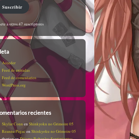
Suscribir
ete a otros 47 suscriptores
eta
Acceder
Feed de entradas
Feed de comentarios
WordPress.org
omentarios recientes
Skylar Conn
en
Shinkyoku no Grimoire 05
Reanna Pagac
en
Shinkyoku no Grimoire 05
therion
en
Déjame Robar los Sentimientos