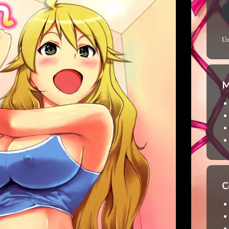
Ún
M
C