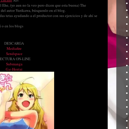
 circulo
XD.
el Ehe, (yo aun no la veo pero dicen que esta buena) The
del autor Yurikawa, búsquenlo en el blog.
das tetas ayudando a el productor con sus ejercicios y de ahí se
 o en los blogs
DESCARGA
Mediafire
Sendspace
ECTURA ON-LINE
Submanga
G.e-Hentai