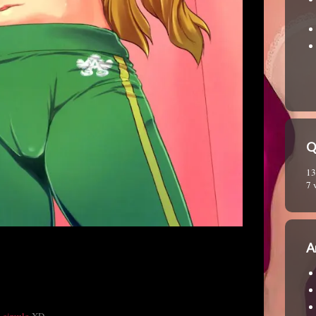
Q
13
7 
A