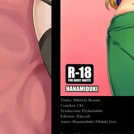
Título: Mikiteki Ressun
Comiket: C81
Traducción: Pzykosis666
Edición: -Ehecatl-
Autor: Hanamiduki (Miduki Jou)