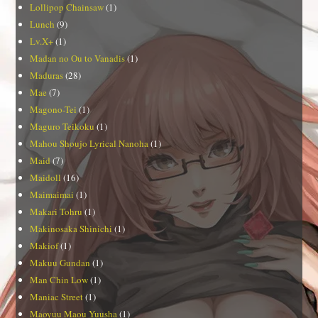
Lollipop Chainsaw
(1)
Lunch
(9)
Lv.X+
(1)
Madan no Ou to Vanadis
(1)
Maduras
(28)
Mae
(7)
Magono-Tei
(1)
Maguro Teikoku
(1)
Mahou Shoujo Lyrical Nanoha
(1)
Maid
(7)
Maidoll
(16)
Maimaimai
(1)
Makari Tohru
(1)
Makinosaka Shinichi
(1)
Makiof
(1)
Makuu Gundan
(1)
Man Chin Low
(1)
Maniac Street
(1)
Maoyuu Maou Yuusha
(1)