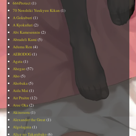
666Protect
(1)
70 Nenshiki Yuukyuu Kikan
(1)
A Gokuburi
(1)
A Kyokufuri
(2)
Abi Kamesennin
(2)
Abradeli Kami
(5)
Aduma Ren
(4)
AERODOG
(1)
Agata
(1)
Ahegao
(57)
Aho
(5)
Ahobaka
(5)
Aida Mai
(1)
Air Praitre
(12)
Aiue Oka
(2)
Akinosora
(1)
Alexander the Great
(1)
Algolagnia
(1)
Alice no Takarabako
(6)