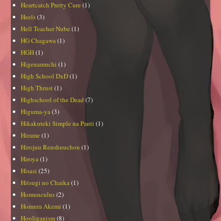
Heartcatch Pretty Cure
(1)
Heels
(3)
Hell Teacher Nube
(1)
HG Chagawa
(1)
HGH
(1)
Higenamuchi
(1)
High School DxD
(1)
High Thrust
(1)
Highschool of the Dead
(7)
Higuma-ya
(3)
Hikakuteki Simple na Panti
(1)
Hirame
(1)
Hirojuu Renshuuchou
(1)
Hiroya
(1)
Hisasi
(25)
Hitsugi no Chaika
(1)
Homunculus
(2)
Homura Akemi
(1)
Hooliganism
(8)