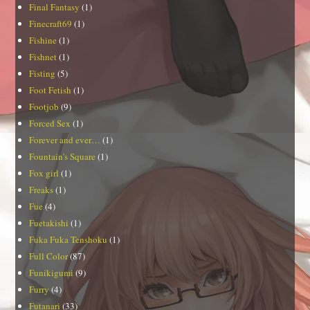
Final Fantasy
(1)
Finecraft69
(1)
Fishine
(1)
Fishnet
(1)
Fisting
(5)
Foot Fetish
(1)
Footjob
(9)
Forced Sex
(1)
Forever and ever…
(1)
Fountain's Square
(1)
Fox girl
(1)
Freaks
(1)
Fue
(4)
Fuetakishi
(1)
Fuka Fuka Tenshoku
(1)
Full Color
(87)
Funikigumi
(9)
Furry
(4)
Futanari
(33)