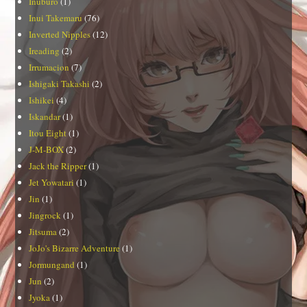
Inuburo
(1)
Inui Takemaru
(76)
Inverted Nipples
(12)
Ireading
(2)
Irrumacion
(7)
Ishigaki Takashi
(2)
Ishikei
(4)
Iskandar
(1)
Itou Eight
(1)
J-M-BOX
(2)
Jack the Ripper
(1)
Jet Yowatari
(1)
Jin
(1)
Jingrock
(1)
Jitsuma
(2)
JoJo's Bizarre Adventure
(1)
Jormungand
(1)
Jun
(2)
Jyoka
(1)