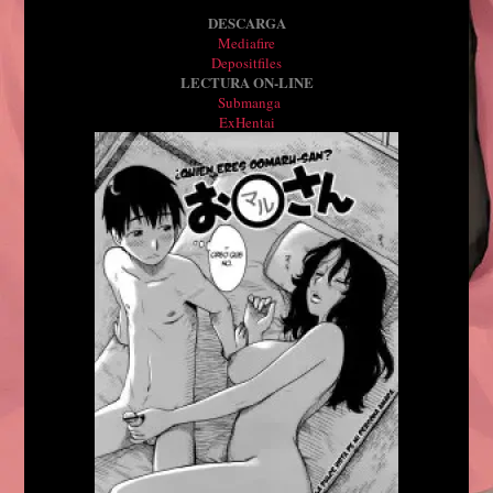
DESCARGA
Mediafire
Depositfiles
LECTURA ON-LINE
Submanga
ExHentai