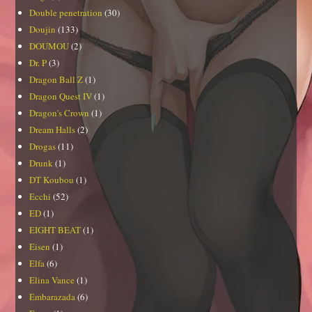
Double penetration
(30)
Doujin
(133)
DOUMOU
(2)
Dr. P
(3)
Dragon Ball Z
(1)
Dragon Quest IV
(1)
Dragon's Crown
(1)
Dream Halls
(2)
Drogas
(11)
Drunk
(1)
DT Koubou
(1)
Ecchi
(52)
ED
(1)
EIGHT BEAT
(1)
Eisen
(1)
Elfa
(6)
Elina Vance
(1)
Embarazada
(6)