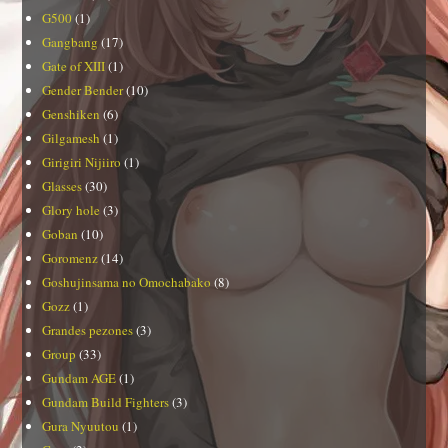
G500
(1)
Gangbang
(17)
Gate of XIII
(1)
Gender Bender
(10)
Genshiken
(6)
Gilgamesh
(1)
Girigiri Nijiiro
(1)
Glasses
(30)
Glory hole
(3)
Goban
(10)
Goromenz
(14)
Goshujinsama no Omochabako
(8)
Gozz
(1)
Grandes pezones
(3)
Group
(33)
Gundam AGE
(1)
Gundam Build Fighters
(3)
Gura Nyuutou
(1)