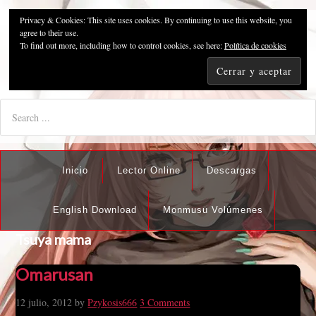
Privacy & Cookies: This site uses cookies. By continuing to use this website, you
Pzykosis666HFansub
agree to their use.
To find out more, including how to control cookies, see here:
Política de cookies
"I'm the best there is at what I do, but what I do best isn't very
nice".
Inicio
Lector Online
Descargas
English Download
Monmusu Volúmenes
Tsuya mama
Omarusan
12 julio, 2012
by
Pzykosis666
3 Comments