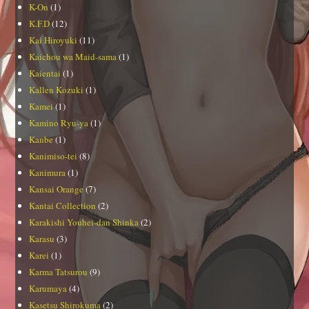
K-On
(1)
K.F.D
(12)
Kai Hiroyuki
(11)
Kaichou wa Maid-sama
(1)
Kaientai
(1)
Kallen Kozuki
(1)
Kamei
(1)
Kamino Ryu-ya
(1)
Kanbe
(1)
Kanimiso-tei
(8)
Kanimura
(1)
Kansai Orange
(7)
Kantai Collection
(2)
Karakishi Youhei-dan Shinka
(2)
Karasu
(3)
Karei
(1)
Karma Tatsurou
(9)
Karumaya
(4)
Kasetsu Shirokuma
(2)