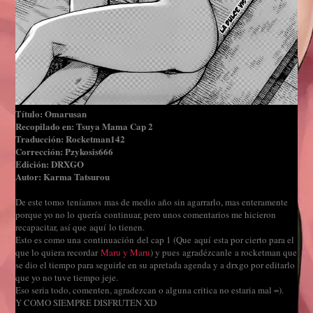
Título: Omarusan
Recopilado en: Tsuya Mama Cap 2
Traducción: Rocketman142
Corrección: Pzykosis666
Edición: DRXGO
Autor: Karma Tatsurou
De este tomo teníamos mas de medio año sin agarrarlo, mas enteramente
porque yo no lo quería continuar, pero unos comentarios me hicieron
recapacitar, así que aquí lo tienen.
Esto es como una continuación del cap 1 (Que aquí esta por cierto para el
que lo quiera recordar
Maru y Maru
) y pues agradézcanle a rocketman que
se dio el tiempo para seguirle en su apretada agenda y a drxgo por editarlo
que yo no tuve tiempo jeje.
Eso seria todo, comenten, agradezcan o alguna critica no estaria mal =).
Y COMO SIEMPRE DISFRUTEN XD