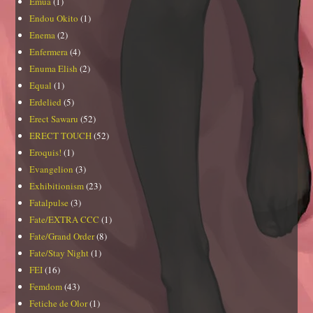
Emua
(1)
Endou Okito
(1)
Enema
(2)
Enfermera
(4)
Enuma Elish
(2)
Equal
(1)
Erdelied
(5)
Erect Sawaru
(52)
ERECT TOUCH
(52)
Eroquis!
(1)
Evangelion
(3)
Exhibitionism
(23)
Fatalpulse
(3)
Fate/EXTRA CCC
(1)
Fate/Grand Order
(8)
Fate/Stay Night
(1)
FEI
(16)
Femdom
(43)
Fetiche de Olor
(1)