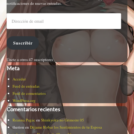
notificaciones de nuevas entradas.
Suscribir
Únete a otros 47 suscriptores
Meta
Acceder
Feed de entradas
Feed de comentarios
WordPress.org
Comentarios recientes
Reanna Pagac
en
Shinkyoku no Grimoire 05
therion
en
Déjame Robar los Sentimientos de tu Esposa