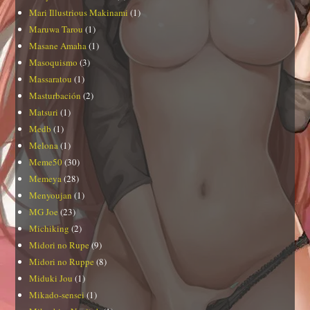
Mari Illustrious Makinami
(1)
Maruwa Tarou
(1)
Masane Amaha
(1)
Masoquismo
(3)
Massaratou
(1)
Masturbación
(2)
Matsuri
(1)
Medb
(1)
Melona
(1)
Meme50
(30)
Memeya
(28)
Menyoujan
(1)
MG Joe
(23)
Michiking
(2)
Midori no Rupe
(9)
Midori no Ruppe
(8)
Miduki Jou
(1)
Mikado-sensei
(1)