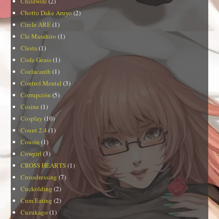
Childwife
(2)
Chotto Dake Aruyo
(2)
Circle ARE
(1)
Cle Masahiro
(1)
Clesta
(1)
Code Geass
(1)
Coelacanth
(1)
Control Mental
(3)
Corrupción
(5)
Cosine
(1)
Cosplay
(10)
Count 2.4
(1)
Cousin
(1)
Cowgirl
(3)
CROSS HEARTS
(1)
Crossdressing
(7)
Cuckolding
(2)
Cum Eating
(2)
Cuzukago
(1)