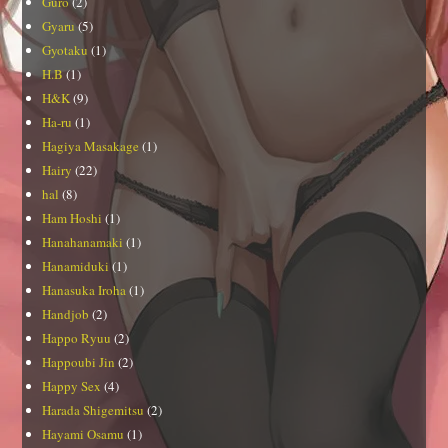
Guro
(2)
Gyaru
(5)
Gyotaku
(1)
H.B
(1)
H&K
(9)
Ha-ru
(1)
Hagiya Masakage
(1)
Hairy
(22)
hal
(8)
Ham Hoshi
(1)
Hanahanamaki
(1)
Hanamiduki
(1)
Hanasuka Iroha
(1)
Handjob
(2)
Happo Ryuu
(2)
Happoubi Jin
(2)
Happy Sex
(4)
Harada Shigemitsu
(2)
Hayami Osamu
(1)