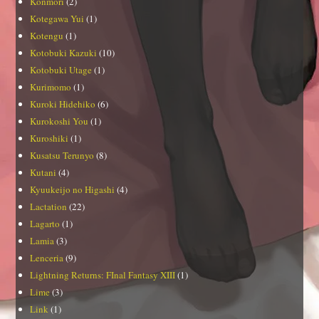
Konmori
(2)
Kotegawa Yui
(1)
Kotengu
(1)
Kotobuki Kazuki
(10)
Kotobuki Utage
(1)
Kurimomo
(1)
Kuroki Hidehiko
(6)
Kurokoshi You
(1)
Kuroshiki
(1)
Kusatsu Terunyo
(8)
Kutani
(4)
Kyuukeijo no Higashi
(4)
Lactation
(22)
Lagarto
(1)
Lamia
(3)
Lenceria
(9)
Lightning Returns: FInal Fantasy XIII
(1)
Lime
(3)
Link
(1)