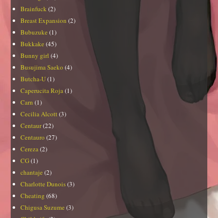
Brainfuck
(2)
Breast Expansion
(2)
Bubuzuke
(1)
Bukkake
(45)
Bunny girl
(4)
Busujima Saeko
(4)
Butcha-U
(1)
Caperucita Roja
(1)
Carn
(1)
Cecilia Alcott
(3)
Centaur
(22)
Centauro
(27)
Cereza
(2)
CG
(1)
chantaje
(2)
Charlotte Dunois
(3)
Cheating
(68)
Chigusa Suzume
(3)