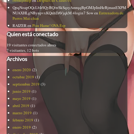
iwbntjtmop
en
Después de Clases 01
QpqNoapOQcLbIrSQyBQiwSkSqsyAmrqqBpGMJpImHeBjmanEXPM
NUAXHLgNBynpvxKQnhDAVjqkM 4login7 Sow
en
Entrenadora de
Perros Mai-chan
RAIZER
en
Pisu Hame! OVA Esp
Quien está conectado
19 visitantes conectados ahora
7 visitantes,
12 bots
Archivos
enero 2020
(2)
octubre 2019
(1)
septiembre 2019
(3)
junio 2019
(1)
mayo 2019
(1)
abril 2019
(1)
marzo 2019
(1)
febrero 2019
(1)
enero 2019
(2)