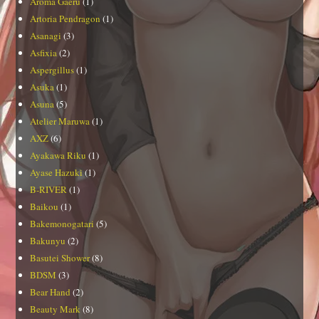
Aroma Gaeru
(1)
Artoria Pendragon
(1)
Asanagi
(3)
Asfixia
(2)
Aspergillus
(1)
Asuka
(1)
Asuna
(5)
Atelier Maruwa
(1)
AXZ
(6)
Ayakawa Riku
(1)
Ayase Hazuki
(1)
B-RIVER
(1)
Baikou
(1)
Bakemonogatari
(5)
Bakunyu
(2)
Basutei Shower
(8)
BDSM
(3)
Bear Hand
(2)
Beauty Mark
(8)