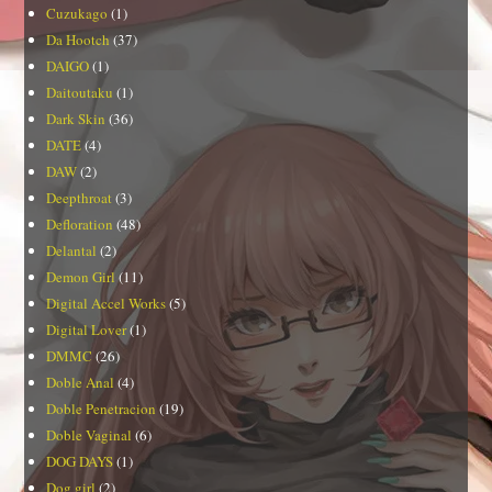
Cuzukago
(1)
Da Hootch
(37)
DAIGO
(1)
Daitoutaku
(1)
Dark Skin
(36)
DATE
(4)
DAW
(2)
Deepthroat
(3)
Defloration
(48)
Delantal
(2)
Demon Girl
(11)
Digital Accel Works
(5)
Digital Lover
(1)
DMMC
(26)
Doble Anal
(4)
Doble Penetracion
(19)
Doble Vaginal
(6)
DOG DAYS
(1)
Dog girl
(2)