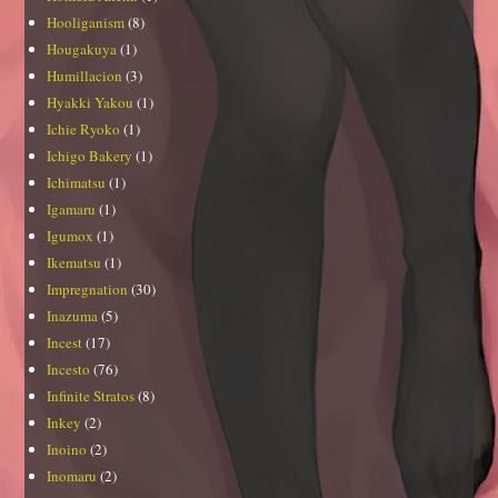
Hooliganism
(8)
Hougakuya
(1)
Humillacion
(3)
Hyakki Yakou
(1)
Ichie Ryoko
(1)
Ichigo Bakery
(1)
Ichimatsu
(1)
Igamaru
(1)
Igumox
(1)
Ikematsu
(1)
Impregnation
(30)
Inazuma
(5)
Incest
(17)
Incesto
(76)
Infinite Stratos
(8)
Inkey
(2)
Inoino
(2)
Inomaru
(2)