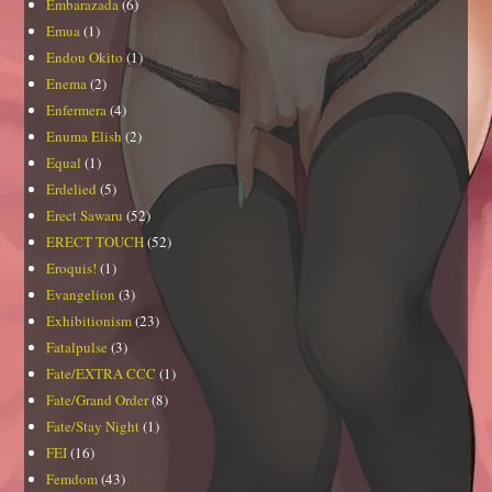
Embarazada
(6)
Emua
(1)
Endou Okito
(1)
Enema
(2)
Enfermera
(4)
Enuma Elish
(2)
Equal
(1)
Erdelied
(5)
Erect Sawaru
(52)
ERECT TOUCH
(52)
Eroquis!
(1)
Evangelion
(3)
Exhibitionism
(23)
Fatalpulse
(3)
Fate/EXTRA CCC
(1)
Fate/Grand Order
(8)
Fate/Stay Night
(1)
FEI
(16)
Femdom
(43)