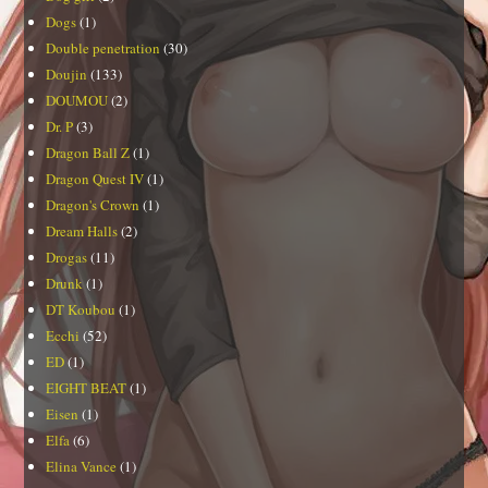
Dogs
(1)
Double penetration
(30)
Doujin
(133)
DOUMOU
(2)
Dr. P
(3)
Dragon Ball Z
(1)
Dragon Quest IV
(1)
Dragon's Crown
(1)
Dream Halls
(2)
Drogas
(11)
Drunk
(1)
DT Koubou
(1)
Ecchi
(52)
ED
(1)
EIGHT BEAT
(1)
Eisen
(1)
Elfa
(6)
Elina Vance
(1)