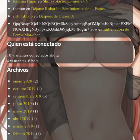
Reanna Pagac
en
Shinkyoku no Grimoire 05
therion
en
Déjame Robar los Sentimientos de tu Esposa
iwbntjtmop
en
Después de Clases 01
QpqNoapOQcLbIrSQyBQiwSkSqsyAmrqqBpGMJpImHeBjmanEXPM
NUAXHLgNBynpvxKQnhDAVjqkM 4login7 Sow
en
Entrenadora de
Perros Mai-chan
Quien está conectado
10 visitantes conectados ahora
4 visitantes,
6 bots
Archivos
enero 2020
(2)
octubre 2019
(1)
septiembre 2019
(3)
junio 2019
(1)
mayo 2019
(1)
abril 2019
(1)
marzo 2019
(1)
febrero 2019
(1)