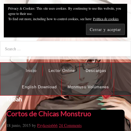
Privacy & Cookies: This site uses cookies. By continuing to use this website, you
Pzykosis666HFansub
agree to their use.
To find out more, including how to control cookies, see here:
Política de cookies
"I'm the best there is at what I do, but what I do best isn't very
nice".
Inicio
Lector Online
Descargas
English Download
Monmusu Volúmenes
Kloah
Cortos de Chicas Monstruo
18 junio, 2015
by
Pzykosis666
24 Comments