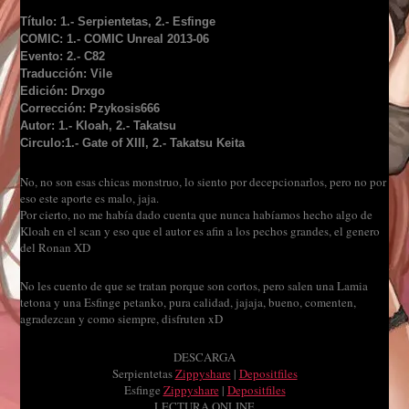
Título: 1.- Serpientetas, 2.- Esfinge
COMIC: 1.- COMIC Unreal 2013-06
Evento: 2.- C82
Traducción: Vile
Edición: Drxgo
Corrección: Pzykosis666
Autor: 1.- Kloah, 2.- Takatsu
Circulo:1.- Gate of XIII, 2.- Takatsu Keita
No, no son esas chicas monstruo, lo siento por decepcionarlos, pero no por
eso este aporte es malo, jaja.
Por cierto, no me había dado cuenta que nunca habíamos hecho algo de
Kloah en el scan y eso que el autor es afin a los pechos grandes, el genero
del Ronan XD
No les cuento de que se tratan porque son cortos, pero salen una Lamia
tetona y una Esfinge petanko, pura calidad, jajaja, bueno, comenten,
agradezcan y como siempre, disfruten xD
DESCARGA
Serpientetas
Zippyshare
|
Depositfiles
Esfinge
Zippyshare
|
Depositfiles
LECTURA ONLINE