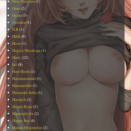
Gura Nyuutou
(1)
Guro
(2)
Gyaru
(5)
Gyotaku
(1)
H.B
(1)
H&K
(9)
Ha-ru
(1)
Hagiya Masakage
(1)
Hairy
(22)
hal
(8)
Ham Hoshi
(1)
Hanahanamaki
(1)
Hanamiduki
(1)
Hanasuka Iroha
(1)
Handjob
(2)
Happo Ryuu
(2)
Happoubi Jin
(2)
Happy Sex
(4)
Harada Shigemitsu
(2)