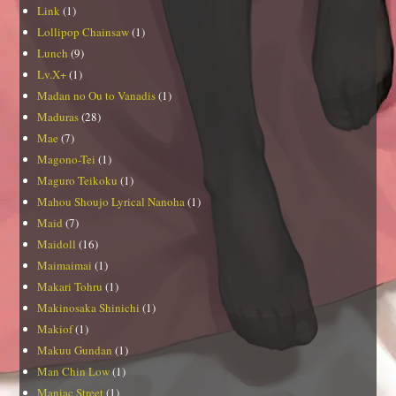
Link
(1)
Lollipop Chainsaw
(1)
Lunch
(9)
Lv.X+
(1)
Madan no Ou to Vanadis
(1)
Maduras
(28)
Mae
(7)
Magono-Tei
(1)
Maguro Teikoku
(1)
Mahou Shoujo Lyrical Nanoha
(1)
Maid
(7)
Maidoll
(16)
Maimaimai
(1)
Makari Tohru
(1)
Makinosaka Shinichi
(1)
Makiof
(1)
Makuu Gundan
(1)
Man Chin Low
(1)
Maniac Street
(1)