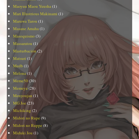
Maoyuu Maou Yuusha
(1)
Mari Illustrious Makinami
(1)
Maruwa Tarou
(1)
Masane Amaha
(1)
Masoquismo
(3)
Massaratou
(1)
Masturbación
(2)
Matsuri
(1)
Medb
(1)
Melona
(1)
Meme50
(30)
Memeya
(28)
Menyoujan
(1)
MG Joe
(23)
Michiking
(2)
Midori no Rupe
(9)
Midori no Ruppe
(8)
Miduki Jou
(1)