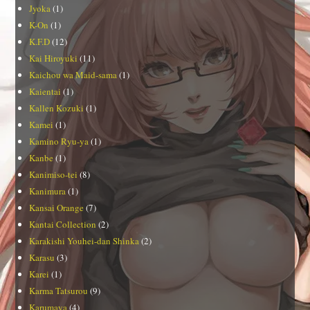
Jyoka
(1)
K-On
(1)
K.F.D
(12)
Kai Hiroyuki
(11)
Kaichou wa Maid-sama
(1)
Kaientai
(1)
Kallen Kozuki
(1)
Kamei
(1)
Kamino Ryu-ya
(1)
Kanbe
(1)
Kanimiso-tei
(8)
Kanimura
(1)
Kansai Orange
(7)
Kantai Collection
(2)
Karakishi Youhei-dan Shinka
(2)
Karasu
(3)
Karei
(1)
Karma Tatsurou
(9)
Karumaya
(4)