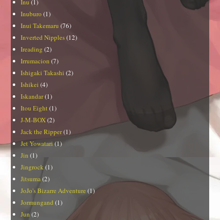
Inu
(1)
Inuburo
(1)
Inui Takemaru
(76)
Inverted Nipples
(12)
Ireading
(2)
Irrumacion
(7)
Ishigaki Takashi
(2)
Ishikei
(4)
Iskandar
(1)
Itou Eight
(1)
J-M-BOX
(2)
Jack the Ripper
(1)
Jet Yowatari
(1)
Jin
(1)
Jingrock
(1)
Jitsuma
(2)
JoJo's Bizarre Adventure
(1)
Jormungand
(1)
Jun
(2)