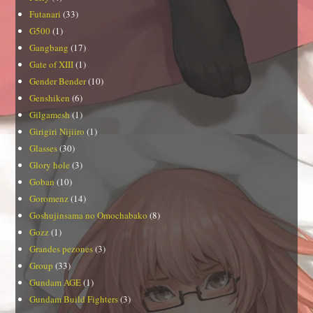
Futanari
(33)
G500
(1)
Gangbang
(17)
Gate of XIII
(1)
Gender Bender
(10)
Genshiken
(6)
Gilgamesh
(1)
Girigiri Nijiiro
(1)
Glasses
(30)
Glory hole
(3)
Goban
(10)
Goromenz
(14)
Goshujinsama no Omochabako
(8)
Gozz
(1)
Grandes pezones
(3)
Group
(33)
Gundam AGE
(1)
Gundam Build Fighters
(3)