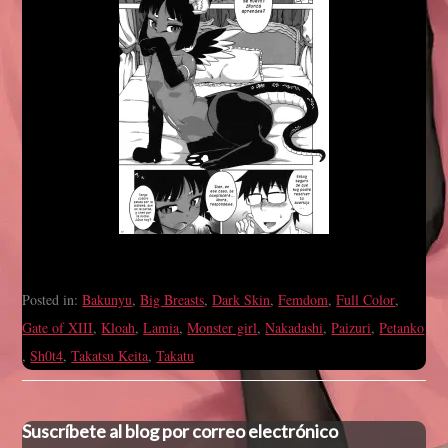
Posted in:
Bakunyu
,
Big Breasts
,
Dark Skin
,
Femdom
,
Full Color
,
Gate of XIII
,
Kloah
,
Lamia
,
Monster girl
,
Nakadashi
,
Paizuri
,
Petanko
,
Sh0t4
,
Takatsu Keita
,
Takatu
Suscríbete al blog por correo electrónico