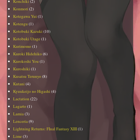
Konchiki
(2)
Konmori
(2)
Kotegawa Yui
(1)
Kotengu
(1)
Kotobuki Kazuki
(10)
Kotobuki Utage
(1)
Kurimomo
(1)
Kuroki Hidehiko
(6)
Kurokoshi You
(1)
Kuroshiki
(1)
Kusatsu Terunyo
(8)
Kutani
(4)
Kyuukeijo no Higashi
(4)
Lactation
(22)
Lagarto
(1)
Lamia
(3)
Lenceria
(9)
Lightning Returns: FInal Fantasy XIII
(1)
Lime
(3)