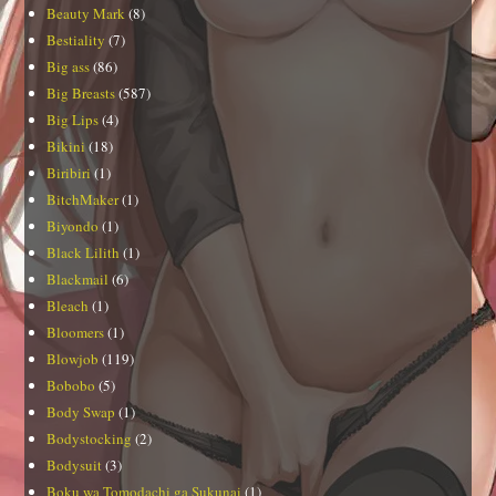
Beauty Mark
(8)
Bestiality
(7)
Big ass
(86)
Big Breasts
(587)
Big Lips
(4)
Bikini
(18)
Biribiri
(1)
BitchMaker
(1)
Biyondo
(1)
Black Lilith
(1)
Blackmail
(6)
Bleach
(1)
Bloomers
(1)
Blowjob
(119)
Bobobo
(5)
Body Swap
(1)
Bodystocking
(2)
Bodysuit
(3)
Boku wa Tomodachi ga Sukunai
(1)