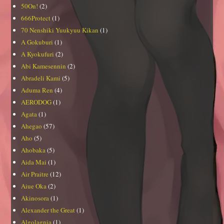
50On!
(2)
666Protect
(1)
70 Nenshiki Yuukyuu Kikan
(1)
A Gokuburi
(1)
A Kyokufuri
(2)
Abi Kamesennin
(2)
Abradeli Kami
(5)
Aduma Ren
(4)
AERODOG
(1)
Agata
(1)
Ahegao
(57)
Aho
(5)
Ahobaka
(5)
Aida Mai
(1)
Air Praitre
(12)
Aiue Oka
(2)
Akinosora
(1)
Alexander the Great
(1)
Algolagnia
(1)