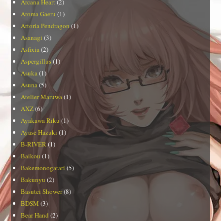
Arcana Heart
(2)
Aroma Gaeru
(1)
Artoria Pendragon
(1)
Asanagi
(3)
Asfixia
(2)
Aspergillus
(1)
Asuka
(1)
Asuna
(5)
Atelier Maruwa
(1)
AXZ
(6)
Ayakawa Riku
(1)
Ayase Hazuki
(1)
B-RIVER
(1)
Baikou
(1)
Bakemonogatari
(5)
Bakunyu
(2)
Basutei Shower
(8)
BDSM
(3)
Bear Hand
(2)