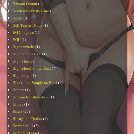
Hayami Osamu
(1)
Heartcatch Pretty Cure
(1)
Heels
(3)
Hell Teacher Nube
(1)
HG Chagawa
(1)
HGH
(1)
Higenamuchi
(1)
High School DxD
(1)
High Thrust
(1)
Highschool of the Dead
(7)
Higuma-ya
(3)
Hikakuteki Simple na Panti
(1)
Hirame
(1)
Hirojuu Renshuuchou
(1)
Hiroya
(1)
Hisasi
(25)
Hitsugi no Chaika
(1)
Homunculus
(2)
Homura Akemi
(1)