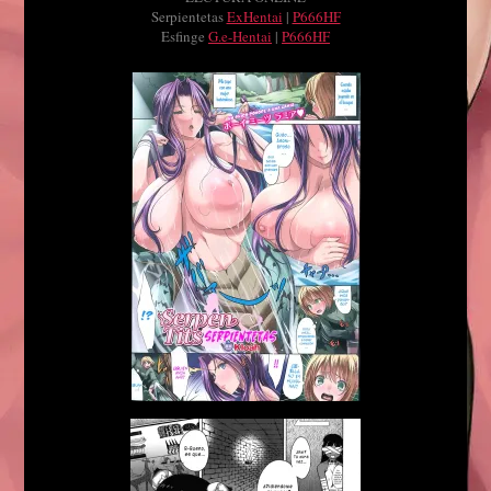
Serpientetas
ExHentai
|
P666HF
Esfinge
G.e-Hentai
|
P666HF