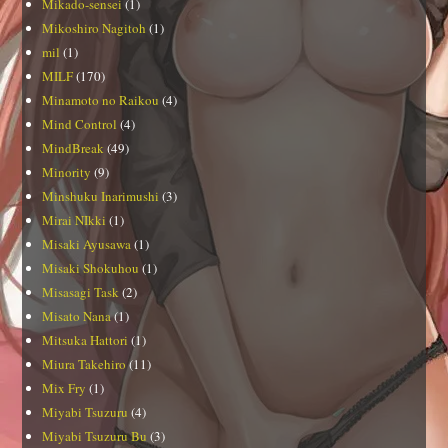
Mikado-sensei
(1)
Mikoshiro Nagitoh
(1)
mil
(1)
MILF
(170)
Minamoto no Raikou
(4)
Mind Control
(4)
MindBreak
(49)
Minority
(9)
Minshuku Inarimushi
(3)
Mirai NIkki
(1)
Misaki Ayusawa
(1)
Misaki Shokuhou
(1)
Misasagi Task
(2)
Misato Nana
(1)
Mitsuka Hattori
(1)
Miura Takehiro
(11)
Mix Fry
(1)
Miyabi Tsuzuru
(4)
Miyabi Tsuzuru Bu
(3)