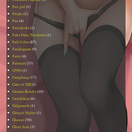
Fox girl
(1)
Freaks
(1)
Fue
(4)
Fuetakishi
(1)
Fuka Fuka Tenshoku
(1)
Full Color
(87)
Funikigumi
(9)
Furry
(4)
Futanari
(33)
G500
(1)
Gangbang
(17)
Gate of XIII
(1)
Gender Bender
(10)
Genshiken
(6)
Gilgamesh
(1)
Girigiri Nijiiro
(1)
Glasses
(30)
Glory hole
(3)