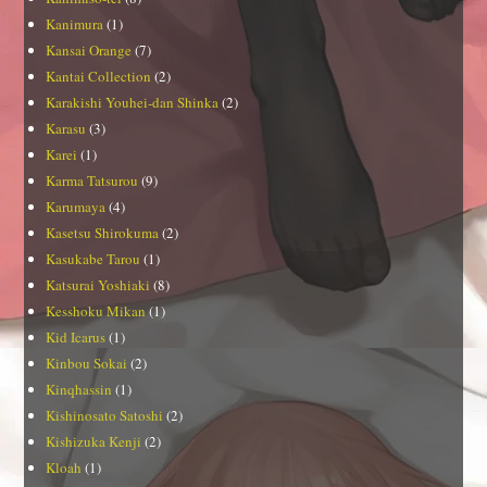
Kanimura
(1)
Kansai Orange
(7)
Kantai Collection
(2)
Karakishi Youhei-dan Shinka
(2)
Karasu
(3)
Karei
(1)
Karma Tatsurou
(9)
Karumaya
(4)
Kasetsu Shirokuma
(2)
Kasukabe Tarou
(1)
Katsurai Yoshiaki
(8)
Kesshoku Mikan
(1)
Kid Icarus
(1)
Kinbou Sokai
(2)
Kinqhassin
(1)
Kishinosato Satoshi
(2)
Kishizuka Kenji
(2)
Kloah
(1)