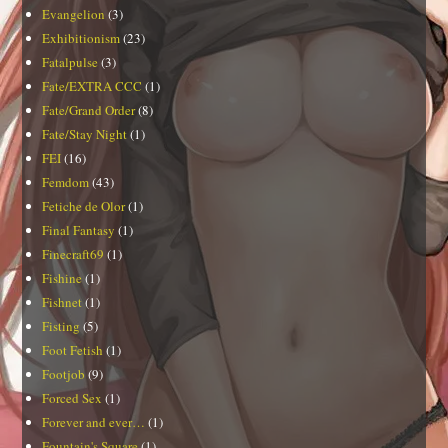
Evangelion
(3)
Exhibitionism
(23)
Fatalpulse
(3)
Fate/EXTRA CCC
(1)
Fate/Grand Order
(8)
Fate/Stay Night
(1)
FEI
(16)
Femdom
(43)
Fetiche de Olor
(1)
Final Fantasy
(1)
Finecraft69
(1)
Fishine
(1)
Fishnet
(1)
Fisting
(5)
Foot Fetish
(1)
Footjob
(9)
Forced Sex
(1)
Forever and ever…
(1)
Fountain's Square
(1)