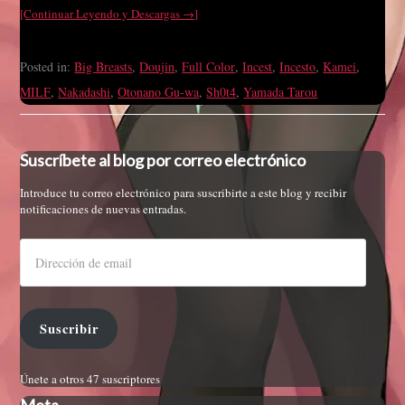
[Continuar Leyendo y Descargas →]
Posted in:
Big Breasts
,
Doujin
,
Full Color
,
Incest
,
Incesto
,
Kamei
,
MILF
,
Nakadashi
,
Otonano Gu-wa
,
Sh0t4
,
Yamada Tarou
Suscríbete al blog por correo electrónico
Introduce tu correo electrónico para suscribirte a este blog y recibir
notificaciones de nuevas entradas.
Suscribir
Únete a otros 47 suscriptores
Meta