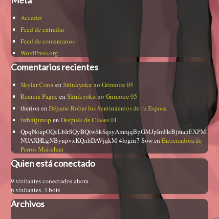
Acceder
Feed de entradas
Feed de comentarios
WordPress.org
Comentarios recientes
Skylar Conn
en
Shinkyoku no Grimoire 05
Reanna Pagac
en
Shinkyoku no Grimoire 05
therion
en
Déjame Robar los Sentimientos de tu Esposa
iwbntjtmop
en
Después de Clases 01
QpqNoapOQcLbIrSQyBQiwSkSqsyAmrqqBpGMJpImHeBjmanEXPM
NUAXHLgNBynpvxKQnhDAVjqkM 4login7 Sow
en
Entrenadora de
Perros Mai-chan
Quien está conectado
9 visitantes conectados ahora
6 visitantes,
3 bots
Archivos