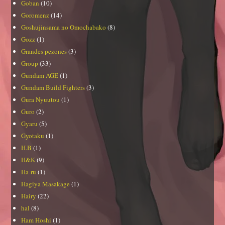
Goban
(10)
Goromenz
(14)
Goshujinsama no Omochabako
(8)
Gozz
(1)
Grandes pezones
(3)
Group
(33)
Gundam AGE
(1)
Gundam Build Fighters
(3)
Gura Nyuutou
(1)
Guro
(2)
Gyaru
(5)
Gyotaku
(1)
H.B
(1)
H&K
(9)
Ha-ru
(1)
Hagiya Masakage
(1)
Hairy
(22)
hal
(8)
Ham Hoshi
(1)