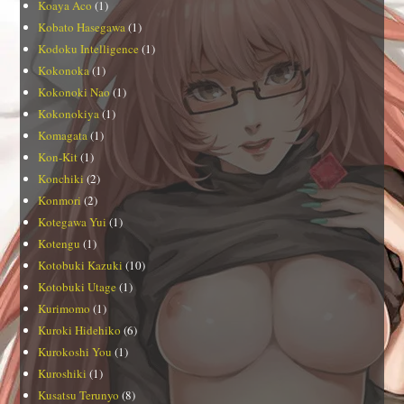
Koaya Aco
(1)
Kobato Hasegawa
(1)
Kodoku Intelligence
(1)
Kokonoka
(1)
Kokonoki Nao
(1)
Kokonokiya
(1)
Komagata
(1)
Kon-Kit
(1)
Konchiki
(2)
Konmori
(2)
Kotegawa Yui
(1)
Kotengu
(1)
Kotobuki Kazuki
(10)
Kotobuki Utage
(1)
Kurimomo
(1)
Kuroki Hidehiko
(6)
Kurokoshi You
(1)
Kuroshiki
(1)
Kusatsu Terunyo
(8)