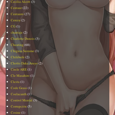
Cecilia Alcott
(3)
Centaur
(22)
Centauro
(27)
Cereza
(2)
CG
(1)
chantaje
(2)
Charlotte Dunois
(3)
Cheating
(68)
Chigusa Suzume
(3)
Childwife
(2)
Chotto Dake Aruyo
(2)
Circle ARE
(1)
Cle Masahiro
(1)
Clesta
(1)
Code Geass
(1)
Coelacanth
(1)
Control Mental
(3)
Corrupción
(5)
Cosine
(1)