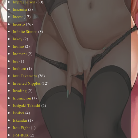
Impregnation
(30)
Inazuma
(5)
Incest
(17)
Incesto
(76)
Infinite Stratos
(8)
Inkey
(2)
Inoino
(2)
Inomaru
(2)
Inu
(1)
Inuburo
(1)
Inui Takemaru
(76)
Inverted Nipples
(12)
Ireading
(2)
Irrumacion
(7)
Ishigaki Takashi
(2)
Ishikei
(4)
Iskandar
(1)
Itou Eight
(1)
J-M-BOX
(2)