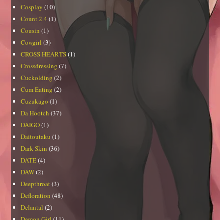
Cosplay
(10)
Count 2.4
(1)
Cousin
(1)
Cowgirl
(3)
CROSS HEARTS
(1)
Crossdressing
(7)
Cuckolding
(2)
Cum Eating
(2)
Cuzukago
(1)
Da Hootch
(37)
DAIGO
(1)
Daitoutaku
(1)
Dark Skin
(36)
DATE
(4)
DAW
(2)
Deepthroat
(3)
Defloration
(48)
Delantal
(2)
Demon Girl
(11)