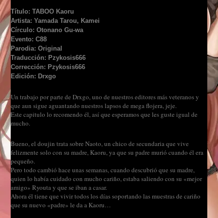
Título: TABOO Kaoru
Artista: Yamada Tarou, Kamei
Círculo: Otonano Gu-wa
Evento: C88
Parodia: Original
Traducción: Pzykosis666
Corrección: Pzykosis666
Edición: Drxgo
Un trabajo por parte de Drxgo, uno de nuestros editores más veteranos y
que aun sigue aguantando nuestros lapsos de mega flojera, jeje.
Este capitulo lo recomendo él, así que esperamos que les guste igual de
mucho.
Bueno, el doujin trata sobre Naoto, un chico de secundaria que vive
felizmente solo con su madre, Kaoru, ya que su padre murió cuando él era
pequeño.
Pero todo cambió hace unas semanas, cuando descubrió que su madre,
quien lo había cuidado con mucho cariño, estaba saliendo con su «mejor
amigo» Ryouta y que se iban a casar.
Ahora él tiene que vivir todos los días soportando las muestras de cariño
que su nuevo «padre» le da a Kaoru…