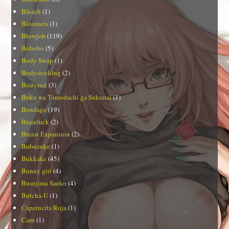
Bleach
(1)
Bloomers
(1)
Blowjob
(119)
Bobobo
(5)
Body Swap
(1)
Bodystocking
(2)
Bodysuit
(3)
Boku wa Tomodachi ga Sukunai
(1)
Bondage
(19)
Brainfuck
(2)
Breast Expansion
(2)
Bubuzuke
(1)
Bukkake
(45)
Bunny girl
(4)
Busujima Saeko
(4)
Butcha-U
(1)
Caperucita Roja
(1)
Carn
(1)