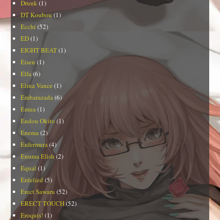
Drunk
(1)
DT Koubou
(1)
Ecchi
(52)
ED
(1)
EIGHT BEAT
(1)
Eisen
(1)
Elfa
(6)
Elina Vance
(1)
Embarazada
(6)
Emua
(1)
Endou Okito
(1)
Enema
(2)
Enfermera
(4)
Enuma Elish
(2)
Equal
(1)
Erdelied
(5)
Erect Sawaru
(52)
ERECT TOUCH
(52)
Eroquis!
(1)