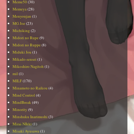
Meme50
(30)
Memeya
(28)
Menyoujan
(1)
MG Joe
(23)
Michiking
(2)
Midori no Rupe
(9)
Midori no Ruppe
(8)
Miduki Jou
(1)
Mikado-sensei
(1)
Mikoshiro Nagitoh
(1)
mil
(1)
MILF
(170)
Minamoto no Raikou
(4)
Mind Control
(4)
MindBreak
(49)
Minority
(9)
Minshuku Inarimushi
(3)
Mirai NIkki
(1)
Misaki Ayusawa
(1)