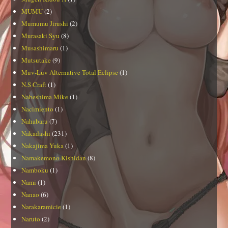
MUMU
(2)
Mumumu Jirushi
(2)
Murasaki Syu
(8)
Musashimaru
(1)
Mutsutake
(9)
Muv-Luv Alternative Total Eclipse
(1)
N.S Craft
(1)
Nabeshima Mike
(1)
Nacimiento
(1)
Nahabaru
(7)
Nakadashi
(231)
Nakajima Yuka
(1)
Namakemono Kishidan
(8)
Namboku
(1)
Nami
(1)
Nanao
(6)
Narakaramicie
(1)
Naruto
(2)