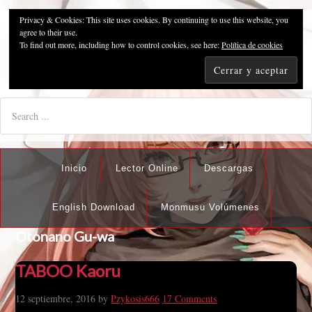
Privacy & Cookies: This site uses cookies. By continuing to use this website, you
Pzykosis666HFansub
agree to their use.
To find out more, including how to control cookies, see here:
Política de cookies
"I'm the best there is at what I do, but what I do best isn't very
nice".
Inicio
Lector Online
Descargas
English Download
Monmusu Volúmenes
Otonano Gu-wa
TABOO Kaoru
12 septiembre, 2016
by
Pzykosis666
17 Comments