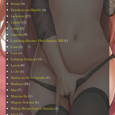
Kutani
(4)
Kyuukeijo no Higashi
(4)
Lactation
(22)
Lagarto
(1)
Lamia
(3)
Lenceria
(9)
Lightning Returns: FInal Fantasy XIII
(1)
Lime
(3)
Link
(1)
Lollipop Chainsaw
(1)
Lunch
(9)
Lv.X+
(1)
Madan no Ou to Vanadis
(1)
Maduras
(28)
Mae
(7)
Magono-Tei
(1)
Maguro Teikoku
(1)
Mahou Shoujo Lyrical Nanoha
(1)
Maid
(7)