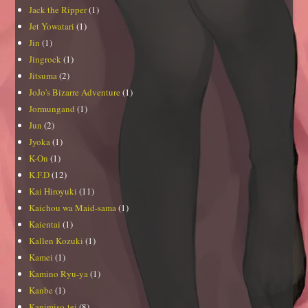
Jack the Ripper
(1)
Jet Yowatari
(1)
Jin
(1)
Jingrock
(1)
Jitsuma
(2)
JoJo's Bizarre Adventure
(1)
Jormungand
(1)
Jun
(2)
Jyoka
(1)
K-On
(1)
K.F.D
(12)
Kai Hiroyuki
(11)
Kaichou wa Maid-sama
(1)
Kaientai
(1)
Kallen Kozuki
(1)
Kamei
(1)
Kamino Ryu-ya
(1)
Kanbe
(1)
Kanimiso-tei
(8)