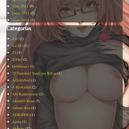
julio 2011
(9)
junio 2011
(7)
mayo 2011
(3)
Categorías
04U
(2)
1st.M's
(1)
23
(3)
50On!
(2)
666Protect
(1)
70 Nenshiki Yuukyuu Kikan
(1)
A Gokuburi
(1)
A Kyokufuri
(2)
Abi Kamesennin
(2)
Abradeli Kami
(5)
Aduma Ren
(4)
AERODOG
(1)
Agata
(1)
Ahegao
(57)