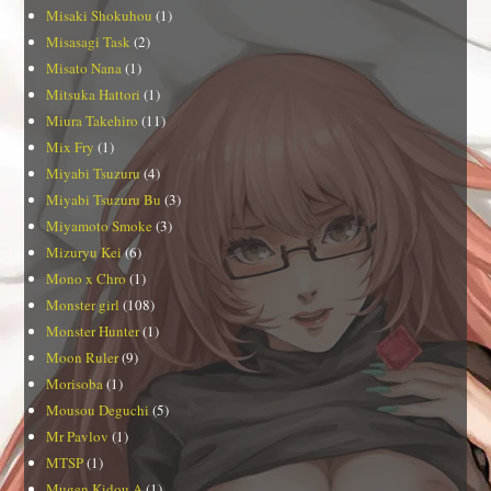
Misaki Shokuhou
(1)
Misasagi Task
(2)
Misato Nana
(1)
Mitsuka Hattori
(1)
Miura Takehiro
(11)
Mix Fry
(1)
Miyabi Tsuzuru
(4)
Miyabi Tsuzuru Bu
(3)
Miyamoto Smoke
(3)
Mizuryu Kei
(6)
Mono x Chro
(1)
Monster girl
(108)
Monster Hunter
(1)
Moon Ruler
(9)
Morisoba
(1)
Mousou Deguchi
(5)
Mr Pavlov
(1)
MTSP
(1)
Mugen Kidou A
(1)