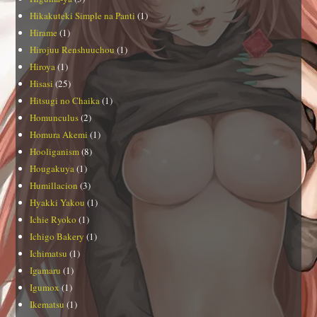
Hikakuteki Simple na Panti
(1)
Hirame
(1)
Hirojuu Renshuuchou
(1)
Hiroya
(1)
Hisasi
(25)
Hitsugi no Chaika
(1)
Homunculus
(2)
Homura Akemi
(1)
Hooliganism
(8)
Hougakuya
(1)
Humillacion
(3)
Hyakki Yakou
(1)
Ichie Ryoko
(1)
Ichigo Bakery
(1)
Ichimatsu
(1)
Igamaru
(1)
Igumox
(1)
Ikematsu
(1)