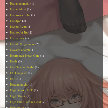
Hanahanamaki
(1)
Hanamiduki
(1)
Hanasuka Iroha
(1)
Handjob
(2)
Happo Ryuu
(2)
Happoubi Jin
(2)
Happy Sex
(4)
Harada Shigemitsu
(2)
Hayami Osamu
(1)
Heartcatch Pretty Cure
(1)
Heels
(3)
Hell Teacher Nube
(1)
HG Chagawa
(1)
HGH
(1)
Higenamuchi
(1)
High School DxD
(1)
High Thrust
(1)
Highschool of the Dead
(7)
Higuma-ya
(3)