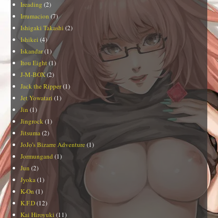
Ireading
(2)
Irrumacion
(7)
Ishigaki Takashi
(2)
Ishikei
(4)
Iskandar
(1)
Itou Eight
(1)
J-M-BOX
(2)
Jack the Ripper
(1)
Jet Yowatari
(1)
Jin
(1)
Jingrock
(1)
Jitsuma
(2)
JoJo's Bizarre Adventure
(1)
Jormungand
(1)
Jun
(2)
Jyoka
(1)
K-On
(1)
K.F.D
(12)
Kai Hiroyuki
(11)