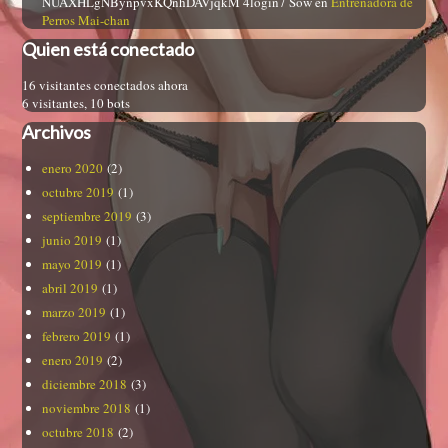
NUAXHLgNBynpvxKQnhDAVjqkM 4login7 Sow
en
Entrenadora de
Perros Mai-chan
Quien está conectado
16 visitantes conectados ahora
6 visitantes,
10 bots
Archivos
enero 2020
(2)
octubre 2019
(1)
septiembre 2019
(3)
junio 2019
(1)
mayo 2019
(1)
abril 2019
(1)
marzo 2019
(1)
febrero 2019
(1)
enero 2019
(2)
diciembre 2018
(3)
noviembre 2018
(1)
octubre 2018
(2)