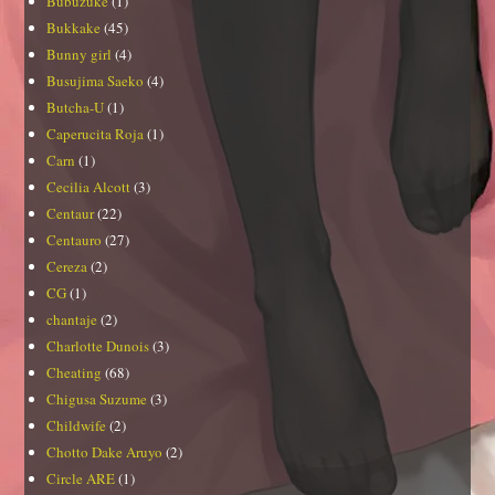
Bubuzuke
(1)
Bukkake
(45)
Bunny girl
(4)
Busujima Saeko
(4)
Butcha-U
(1)
Caperucita Roja
(1)
Carn
(1)
Cecilia Alcott
(3)
Centaur
(22)
Centauro
(27)
Cereza
(2)
CG
(1)
chantaje
(2)
Charlotte Dunois
(3)
Cheating
(68)
Chigusa Suzume
(3)
Childwife
(2)
Chotto Dake Aruyo
(2)
Circle ARE
(1)