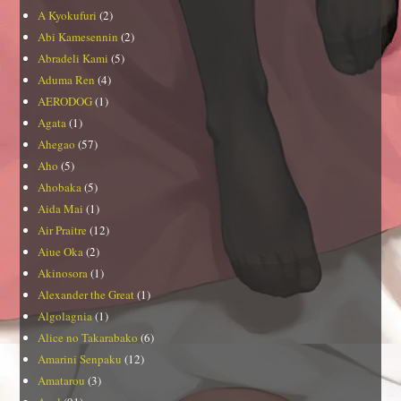
A Kyokufuri
(2)
Abi Kamesennin
(2)
Abradeli Kami
(5)
Aduma Ren
(4)
AERODOG
(1)
Agata
(1)
Ahegao
(57)
Aho
(5)
Ahobaka
(5)
Aida Mai
(1)
Air Praitre
(12)
Aiue Oka
(2)
Akinosora
(1)
Alexander the Great
(1)
Algolagnia
(1)
Alice no Takarabako
(6)
Amarini Senpaku
(12)
Amatarou
(3)