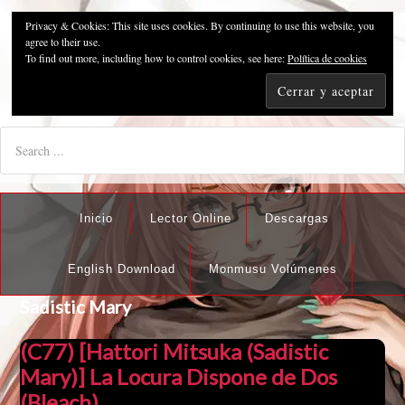
Privacy & Cookies: This site uses cookies. By continuing to use this website, you
Pzykosis666HFansub
agree to their use.
To find out more, including how to control cookies, see here:
Política de cookies
"I'm the best there is at what I do, but what I do best isn't very
nice".
Inicio
Lector Online
Descargas
English Download
Monmusu Volúmenes
Sadistic Mary
(C77) [Hattori Mitsuka (Sadistic
Mary)] La Locura Dispone de Dos
(Bleach)