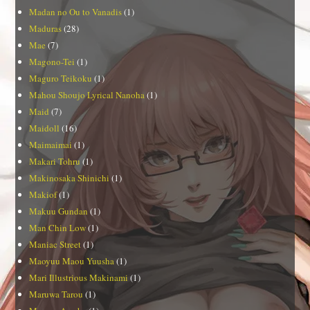
Madan no Ou to Vanadis
(1)
Maduras
(28)
Mae
(7)
Magono-Tei
(1)
Maguro Teikoku
(1)
Mahou Shoujo Lyrical Nanoha
(1)
Maid
(7)
Maidoll
(16)
Maimaimai
(1)
Makari Tohru
(1)
Makinosaka Shinichi
(1)
Makiof
(1)
Makuu Gundan
(1)
Man Chin Low
(1)
Maniac Street
(1)
Maoyuu Maou Yuusha
(1)
Mari Illustrious Makinami
(1)
Maruwa Tarou
(1)