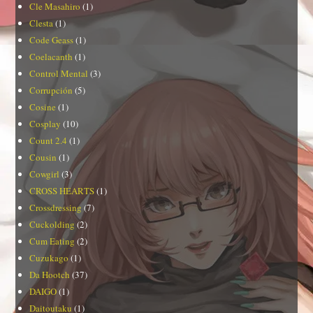
Cle Masahiro
(1)
Clesta
(1)
Code Geass
(1)
Coelacanth
(1)
Control Mental
(3)
Corrupción
(5)
Cosine
(1)
Cosplay
(10)
Count 2.4
(1)
Cousin
(1)
Cowgirl
(3)
CROSS HEARTS
(1)
Crossdressing
(7)
Cuckolding
(2)
Cum Eating
(2)
Cuzukago
(1)
Da Hootch
(37)
DAIGO
(1)
Daitoutaku
(1)