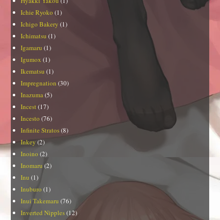
Hyakki Yakou
(1)
Ichie Ryoko
(1)
Ichigo Bakery
(1)
Ichimatsu
(1)
Igamaru
(1)
Igumox
(1)
Ikematsu
(1)
Impregnation
(30)
Inazuma
(5)
Incest
(17)
Incesto
(76)
Infinite Stratos
(8)
Inkey
(2)
Inoino
(2)
Inomaru
(2)
Inu
(1)
Inuburo
(1)
Inui Takemaru
(76)
Inverted Nipples
(12)