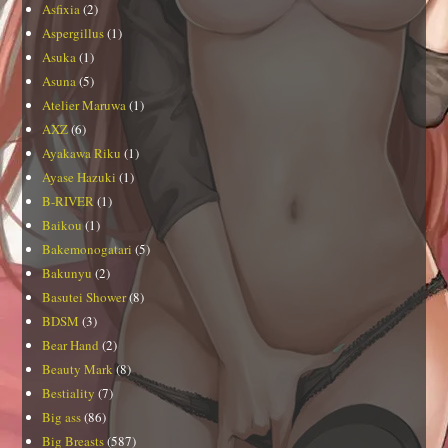
Asfixia
(2)
Aspergillus
(1)
Asuka
(1)
Asuna
(5)
Atelier Maruwa
(1)
AXZ
(6)
Ayakawa Riku
(1)
Ayase Hazuki
(1)
B-RIVER
(1)
Baikou
(1)
Bakemonogatari
(5)
Bakunyu
(2)
Basutei Shower
(8)
BDSM
(3)
Bear Hand
(2)
Beauty Mark
(8)
Bestiality
(7)
Big ass
(86)
Big Breasts
(587)