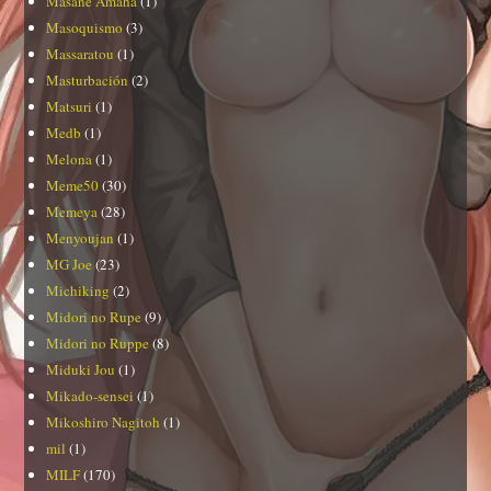
Masane Amaha
(1)
Masoquismo
(3)
Massaratou
(1)
Masturbación
(2)
Matsuri
(1)
Medb
(1)
Melona
(1)
Meme50
(30)
Memeya
(28)
Menyoujan
(1)
MG Joe
(23)
Michiking
(2)
Midori no Rupe
(9)
Midori no Ruppe
(8)
Miduki Jou
(1)
Mikado-sensei
(1)
Mikoshiro Nagitoh
(1)
mil
(1)
MILF
(170)