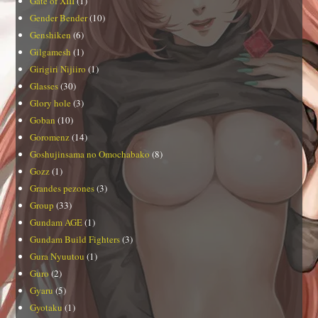
Gate of XIII
(1)
Gender Bender
(10)
Genshiken
(6)
Gilgamesh
(1)
Girigiri Nijiiro
(1)
Glasses
(30)
Glory hole
(3)
Goban
(10)
Goromenz
(14)
Goshujinsama no Omochabako
(8)
Gozz
(1)
Grandes pezones
(3)
Group
(33)
Gundam AGE
(1)
Gundam Build Fighters
(3)
Gura Nyuutou
(1)
Guro
(2)
Gyaru
(5)
Gyotaku
(1)