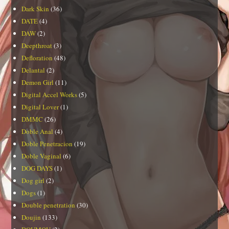
Dark Skin
(36)
DATE
(4)
DAW
(2)
Deepthroat
(3)
Defloration
(48)
Delantal
(2)
Demon Girl
(11)
Digital Accel Works
(5)
Digital Lover
(1)
DMMC
(26)
Doble Anal
(4)
Doble Penetracion
(19)
Doble Vaginal
(6)
DOG DAYS
(1)
Dog girl
(2)
Dogs
(1)
Double penetration
(30)
Doujin
(133)