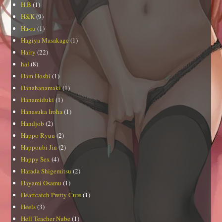
H.B
(1)
H&K
(9)
Ha-ru
(1)
Hagiya Masakage
(1)
Hairy
(22)
hal
(8)
Ham Hoshi
(1)
Hanahanamaki
(1)
Hanamiduki
(1)
Hanasuka Iroha
(1)
Handjob
(2)
Happo Ryuu
(2)
Happoubi Jin
(2)
Happy Sex
(4)
Harada Shigemitsu
(2)
Hayami Osamu
(1)
Heartcatch Pretty Cure
(1)
Heels
(3)
Hell Teacher Nube
(1)