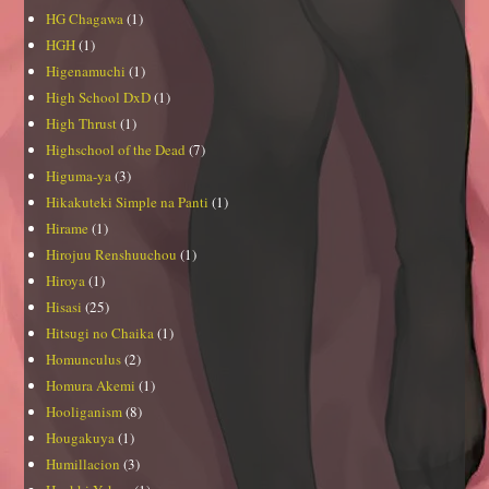
HG Chagawa
(1)
HGH
(1)
Higenamuchi
(1)
High School DxD
(1)
High Thrust
(1)
Highschool of the Dead
(7)
Higuma-ya
(3)
Hikakuteki Simple na Panti
(1)
Hirame
(1)
Hirojuu Renshuuchou
(1)
Hiroya
(1)
Hisasi
(25)
Hitsugi no Chaika
(1)
Homunculus
(2)
Homura Akemi
(1)
Hooliganism
(8)
Hougakuya
(1)
Humillacion
(3)