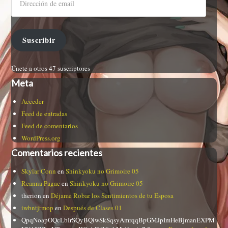
Suscribir
Únete a otros 47 suscriptores
Meta
Acceder
Feed de entradas
Feed de comentarios
WordPress.org
Comentarios recientes
Skylar Conn
en
Shinkyoku no Grimoire 05
Reanna Pagac
en
Shinkyoku no Grimoire 05
therion
en
Déjame Robar los Sentimientos de tu Esposa
iwbntjtmop
en
Después de Clases 01
QpqNoapOQcLbIrSQyBQiwSkSqsyAmrqqBpGMJpImHeBjmanEXPM