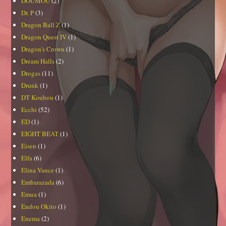
DOUMOU
(2)
Dr. P
(3)
Dragon Ball Z
(1)
Dragon Quest IV
(1)
Dragon's Crown
(1)
Dream Halls
(2)
Drogas
(11)
Drunk
(1)
DT Koubou
(1)
Ecchi
(52)
ED
(1)
EIGHT BEAT
(1)
Eisen
(1)
Elfa
(6)
Elina Vance
(1)
Embarazada
(6)
Emua
(1)
Endou Okito
(1)
Enema
(2)