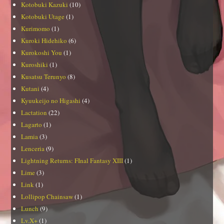
Kotobuki Kazuki
(10)
Kotobuki Utage
(1)
Kurimomo
(1)
Kuroki Hidehiko
(6)
Kurokoshi You
(1)
Kuroshiki
(1)
Kusatsu Terunyo
(8)
Kutani
(4)
Kyuukeijo no Higashi
(4)
Lactation
(22)
Lagarto
(1)
Lamia
(3)
Lenceria
(9)
Lightning Returns: FInal Fantasy XIII
(1)
Lime
(3)
Link
(1)
Lollipop Chainsaw
(1)
Lunch
(9)
Lv.X+
(1)