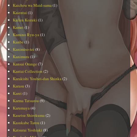
Kaichou wa Maid-sama
(1)
Kaientai
(1)
Kallen Kozuki
(1)
Kamei
(1)
Kamino Ryu-ya
(1)
Kanbe
(1)
Kanimiso-tei
(8)
Kanimura
(1)
Kansai Orange
(7)
Kantai Collection
(2)
Karakishi Youhei-dan Shinka
(2)
Karasu
(3)
Karei
(1)
Karma Tatsurou
(9)
Karumaya
(4)
Kasetsu Shirokuma
(2)
Kasukabe Tarou
(1)
Katsurai Yoshiaki
(8)