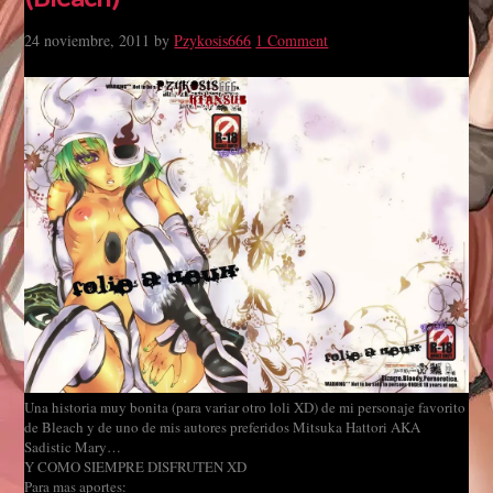
24 noviembre, 2011
by
Pzykosis666
1 Comment
Una historia muy bonita (para variar otro loli XD) de mi personaje favorito
de Bleach y de uno de mis autores preferidos Mitsuka Hattori AKA
Sadistic Mary…
Y COMO SIEMPRE DISFRUTEN XD
Para mas aportes: