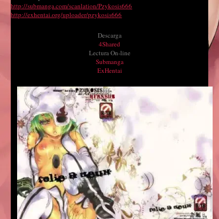
http://submanga.com/scanlation/Pzykosis666
http://exhentai.org/uploader/pzykosis666
Descarga
4Shared
Lectura On-line
Submanga
ExHentai