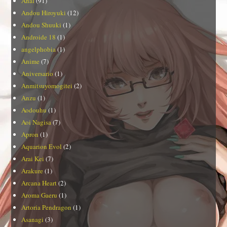
Anal
(91)
Andou Hiroyuki
(12)
Andou Shuuki
(1)
Androide 18
(1)
angelphobia
(1)
Anime
(7)
Aniversario
(1)
Anmitsuyomogitei
(2)
Anzu
(1)
Aodouhu
(1)
Aoi Nagisa
(7)
Apron
(1)
Aquarion Evol
(2)
Arai Kei
(7)
Arakure
(1)
Arcana Heart
(2)
Aroma Gaeru
(1)
Artoria Pendragon
(1)
Asanagi
(3)