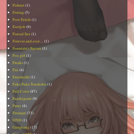
Fishnet
(1)
Fisting
(5)
Foot Fetish
(1)
Footjob
(9)
Forced Sex
(1)
Forever and ever…
(1)
Fountain's Square
(1)
Fox girl
(1)
Freaks
(1)
Fue
(4)
Fuetakishi
(1)
Fuka Fuka Tenshoku
(1)
Full Color
(87)
Funikigumi
(9)
Furry
(4)
Futanari
(33)
G500
(1)
Gangbang
(17)