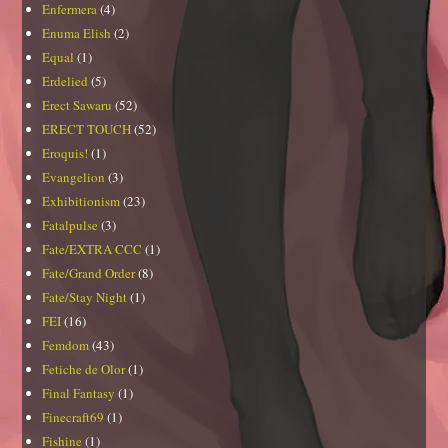
Enfermera
(4)
Enuma Elish
(2)
Equal
(1)
Erdelied
(5)
Erect Sawaru
(52)
ERECT TOUCH
(52)
Eroquis!
(1)
Evangelion
(3)
Exhibitionism
(23)
Fatalpulse
(3)
Fate/EXTRA CCC
(1)
Fate/Grand Order
(8)
Fate/Stay Night
(1)
FEI
(16)
Femdom
(43)
Fetiche de Olor
(1)
Final Fantasy
(1)
Finecraft69
(1)
Fishine
(1)