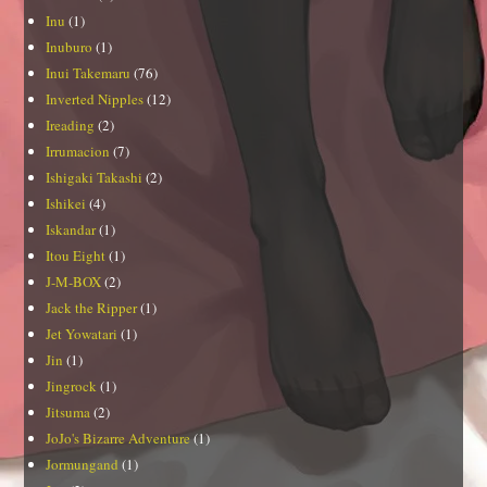
Inu
(1)
Inuburo
(1)
Inui Takemaru
(76)
Inverted Nipples
(12)
Ireading
(2)
Irrumacion
(7)
Ishigaki Takashi
(2)
Ishikei
(4)
Iskandar
(1)
Itou Eight
(1)
J-M-BOX
(2)
Jack the Ripper
(1)
Jet Yowatari
(1)
Jin
(1)
Jingrock
(1)
Jitsuma
(2)
JoJo's Bizarre Adventure
(1)
Jormungand
(1)