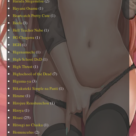
Harada Shigemitsu
(2)
Hayami Osamu
(1)
Heartcatch Pretty Cure
(1)
Heels
(3)
Hell Teacher Nube
(1)
HG Chagawa
(1)
HGH
(1)
Higenamuchi
(1)
High School DxD
(1)
High Thrust
(1)
Highschool of the Dead
(7)
Higuma-ya
(3)
Hikakuteki Simple na Panti
(1)
Hirame
(1)
Hirojuu Renshuuchou
(1)
Hiroya
(1)
Hisasi
(25)
Hitsugi no Chaika
(1)
Homunculus
(2)