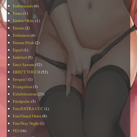
Embarazada
(6)
Emua
(1)
Endou Okito
(1)
Enema
(2)
Enfermera
(4)
Enuma Elish
(2)
Equal
(1)
Erdelied
(5)
Erect Sawaru
(52)
ERECT TOUCH
(52)
Eroquis!
(1)
Evangelion
(3)
Exhibitionism
(23)
Fatalpulse
(3)
Fate/EXTRA CCC
(1)
Fate/Grand Order
(8)
Fate/Stay Night
(1)
FEI
(16)