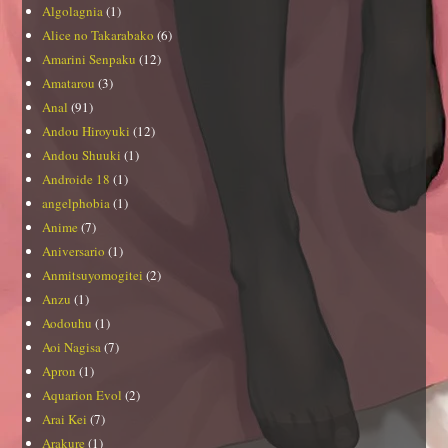
Algolagnia
(1)
Alice no Takarabako
(6)
Amarini Senpaku
(12)
Amatarou
(3)
Anal
(91)
Andou Hiroyuki
(12)
Andou Shuuki
(1)
Androide 18
(1)
angelphobia
(1)
Anime
(7)
Aniversario
(1)
Anmitsuyomogitei
(2)
Anzu
(1)
Aodouhu
(1)
Aoi Nagisa
(7)
Apron
(1)
Aquarion Evol
(2)
Arai Kei
(7)
Arakure
(1)