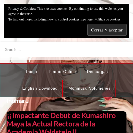
Privacy & Cookies: This site uses cookies. By continuing to use this website, you
Pzykosis666HFansub
agree to their use.
To find out more, including how to control cookies, see here:
Política de cookies
"I'm the best there is at what I do, but what I do best isn't very
nice".
Inicio
Lector Online
Descargas
English Download
Monmusu Volúmenes
Inomaru
¡¡Impactante Debut de Kumashiro
Maya la Actual Rectora de la
Academia Waldstein!!