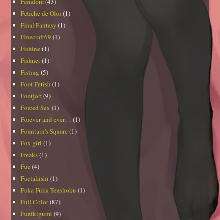
Femdom
(43)
Fetiche de Olor
(1)
Final Fantasy
(1)
Finecraft69
(1)
Fishine
(1)
Fishnet
(1)
Fisting
(5)
Foot Fetish
(1)
Footjob
(9)
Forced Sex
(1)
Forever and ever…
(1)
Fountain's Square
(1)
Fox girl
(1)
Freaks
(1)
Fue
(4)
Fuetakishi
(1)
Fuka Fuka Tenshoku
(1)
Full Color
(87)
Funikigumi
(9)