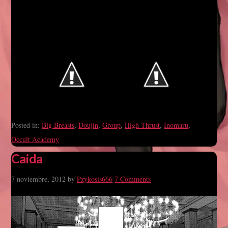
Posted in:
Big Breasts
,
Doujin
,
Group
,
High Thrust
,
Inomaru
,
Occult Academy
Caida
7 noviembre, 2012
by
Pzykosis666
7 Comments