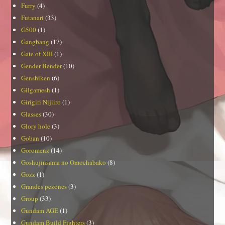
Furry
(4)
Futanari
(33)
G500
(1)
Gangbang
(17)
Gate of XIII
(1)
Gender Bender
(10)
Genshiken
(6)
Gilgamesh
(1)
Girigiri Nijiiro
(1)
Glasses
(30)
Glory hole
(3)
Goban
(10)
Goromenz
(14)
Goshujinsama no Omochabako
(8)
Gozz
(1)
Grandes pezones
(3)
Group
(33)
Gundam AGE
(1)
Gundam Build Fighters
(3)