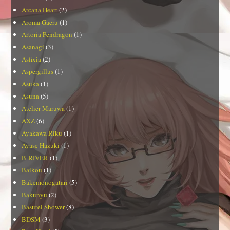
Arcana Heart
(2)
Aroma Gaeru
(1)
Artoria Pendragon
(1)
Asanagi
(3)
Asfixia
(2)
Aspergillus
(1)
Asuka
(1)
Asuna
(5)
Atelier Maruwa
(1)
AXZ
(6)
Ayakawa Riku
(1)
Ayase Hazuki
(1)
B-RIVER
(1)
Baikou
(1)
Bakemonogatari
(5)
Bakunyu
(2)
Basutei Shower
(8)
BDSM
(3)