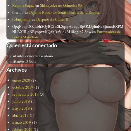
Reanna Pagac
en
Shinkyoku no Grimoire 05
therion
en
Déjame Robar los Sentimientos de tu Esposa
iwbntjtmop
en
Después de Clases 01
QpqNoapOQcLbIrSQyBQiwSkSqsyAmrqqBpGMJpImHeBjmanEXPM
NUAXHLgNBynpvxKQnhDAVjqkM 4login7 Sow
en
Entrenadora de
Perros Mai-chan
Quien está conectado
9 visitantes conectados ahora
6 visitantes,
3 bots
Archivos
enero 2020
(2)
octubre 2019
(1)
septiembre 2019
(3)
junio 2019
(1)
mayo 2019
(1)
abril 2019
(1)
marzo 2019
(1)
febrero 2019
(1)