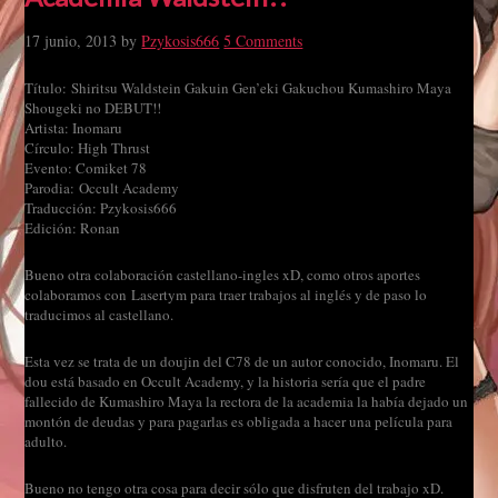
17 junio, 2013
by
Pzykosis666
5 Comments
Título: Shiritsu Waldstein Gakuin Gen’eki Gakuchou Kumashiro Maya
Shougeki no DEBUT!!
Artista: Inomaru
Círculo: High Thrust
Evento: Comiket 78
Parodia: Occult Academy
Traducción: Pzykosis666
Edición: Ronan
Bueno otra colaboración castellano-ingles xD, como otros aportes
colaboramos con Lasertym para traer trabajos al inglés y de paso lo
traducimos al castellano.
Esta vez se trata de un doujin del C78 de un autor conocido, Inomaru. El
dou está basado en Occult Academy, y la historia sería que el padre
fallecido de Kumashiro Maya la rectora de la academia la había dejado un
montón de deudas y para pagarlas es obligada a hacer una película para
adulto.
Bueno no tengo otra cosa para decir sólo que disfruten del trabajo xD.