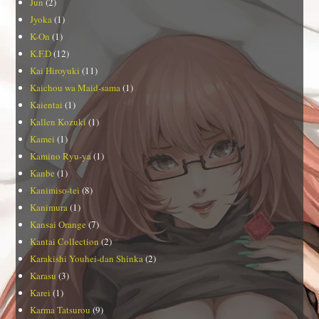
Jun
(2)
Jyoka
(1)
K-On
(1)
K.F.D
(12)
Kai Hiroyuki
(11)
Kaichou wa Maid-sama
(1)
Kaientai
(1)
Kallen Kozuki
(1)
Kamei
(1)
Kamino Ryu-ya
(1)
Kanbe
(1)
Kanimiso-tei
(8)
Kanimura
(1)
Kansai Orange
(7)
Kantai Collection
(2)
Karakishi Youhei-dan Shinka
(2)
Karasu
(3)
Karei
(1)
Karma Tatsurou
(9)