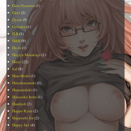
Gura Nyuutou
(1)
Guro
(2)
Gyaru
(5)
Gyotaku
(1)
H.B
(1)
H&K
(9)
Ha-ru
(1)
Hagiya Masakage
(1)
Hairy
(22)
hal
(8)
Ham Hoshi
(1)
Hanahanamaki
(1)
Hanamiduki
(1)
Hanasuka Iroha
(1)
Handjob
(2)
Happo Ryuu
(2)
Happoubi Jin
(2)
Happy Sex
(4)