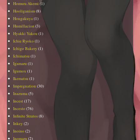
Homura Akemi
(1)
Hooliganism
(8)
Hougakuya
(1)
Humillacion
(3)
Hyakki Yakou
(1)
Ichie Ryoko
(1)
Ichigo Bakery
(1)
Ichimatsu
(1)
Igamaru
(1)
Igumox
(1)
Ikematsu
(1)
Impregnation
(30)
Inazuma
(5)
Incest
(17)
Incesto
(76)
Infinite Stratos
(8)
Inkey
(2)
Inoino
(2)
Inomaru
(2)