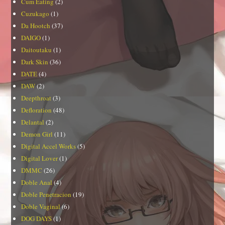
Cum Eating
(2)
Cuzukago
(1)
Da Hootch
(37)
DAIGO
(1)
Daitoutaku
(1)
Dark Skin
(36)
DATE
(4)
DAW
(2)
Deepthroat
(3)
Defloration
(48)
Delantal
(2)
Demon Girl
(11)
Digital Accel Works
(5)
Digital Lover
(1)
DMMC
(26)
Doble Anal
(4)
Doble Penetracion
(19)
Doble Vaginal
(6)
DOG DAYS
(1)