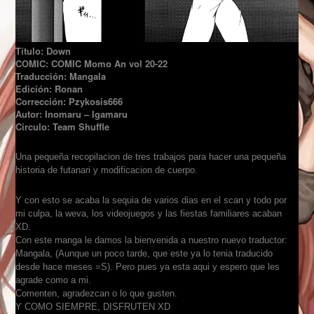
Título: Down
COMIC: COMIC
Momo An vol 20-22
Traducción: Mangala
Edición: Ronan
Corrección: Pzykosis666
Autor: Inomaru – Igamaru
Circulo: Team Shuffle
Una pequeña recopilacion de tres trabajos para hacer una pequeña
historia de futanari y modificacion de cuerpo.
Y con esto se acaba la sequi
a de varios dias en el scan y todo por
mi culpa, la weva, los videojuegos y las fiestas familiares acaba
n
XD.
Con este manga le damos la bi
envenida a nuestro nuevo traductor:
Mangala, (Aunque un poco tarde, que este ya lo tenia traducido
desde hace meses =S). Pero
pues ya esta aqui y espero que les
agrade como a mi.
Comenten, agradezcan o lo q
ue gusten.
Y
COMO SIEM
PRE
, DISFRUTEN XD