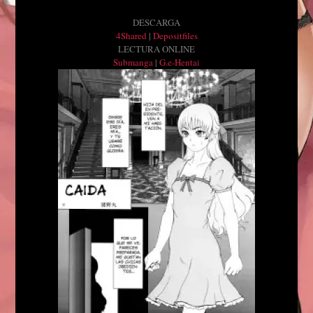
DESCARGA
4Shared
|
Depositfiles
LECTURA ONLINE
Submanga
|
G.e-Hentai