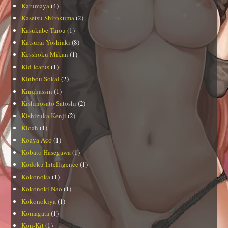
Karumaya
(4)
Kasetsu Shirokuma
(2)
Kasukabe Tarou
(1)
Katsurai Yoshiaki
(8)
Kesshoku Mikan
(1)
Kid Icarus
(1)
Kinbou Sokai
(2)
Kinqhassin
(1)
Kishinosato Satoshi
(2)
Kishizuka Kenji
(2)
Kloah
(1)
Koaya Aco
(1)
Kobato Hasegawa
(1)
Kodoku Intelligence
(1)
Kokonoka
(1)
Kokonoki Nao
(1)
Kokonokiya
(1)
Komagata
(1)
Kon-Kit
(1)