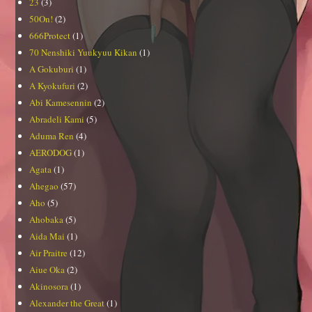
23
(3)
50On!
(2)
666Protect
(1)
70 Nenshiki Yuukyuu Kikan
(1)
A Gokuburi
(1)
A Kyokufuri
(2)
Abi Kamesennin
(2)
Abradeli Kami
(5)
Aduma Ren
(4)
AERODOG
(1)
Agata
(1)
Ahegao
(57)
Aho
(5)
Ahobaka
(5)
Aida Mai
(1)
Air Praitre
(12)
Aiue Oka
(2)
Akinosora
(1)
Alexander the Great
(1)