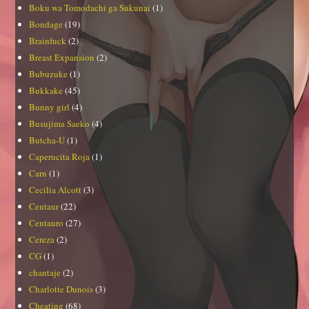
Boku wa Tomodachi ga Sukunai
(1)
Bondage
(19)
Brainfuck
(2)
Breast Expansion
(2)
Bubuzuke
(1)
Bukkake
(45)
Bunny girl
(4)
Busujima Saeko
(4)
Butcha-U
(1)
Caperucita Roja
(1)
Carn
(1)
Cecilia Alcott
(3)
Centaur
(22)
Centauro
(27)
Cereza
(2)
CG
(1)
chantaje
(2)
Charlotte Dunois
(3)
Cheating
(68)