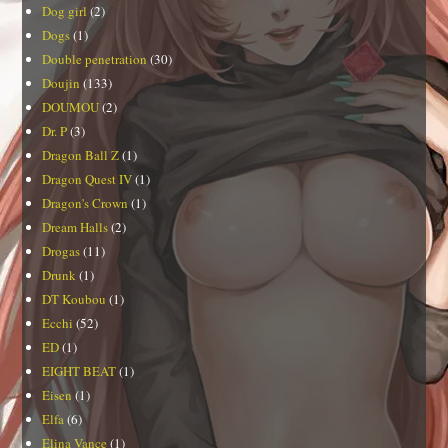
Dog girl
(2)
Dogs
(1)
Double penetration
(30)
Doujin
(133)
DOUMOU
(2)
Dr. P
(3)
Dragon Ball Z
(1)
Dragon Quest IV
(1)
Dragon's Crown
(1)
Dream Halls
(2)
Drogas
(11)
Drunk
(1)
DT Koubou
(1)
Ecchi
(52)
ED
(1)
EIGHT BEAT
(1)
Eisen
(1)
Elfa
(6)
Elina Vance
(1)