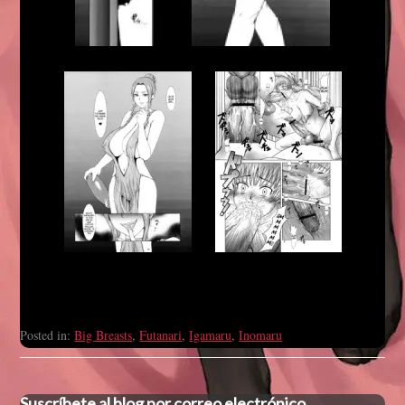
Posted in:
Big Breasts
,
Futanari
,
Igamaru
,
Inomaru
Suscríbete al blog por correo electrónico