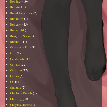
Bondage
(19)
Brainfuck
(2)
Breast Expansion
(2)
Bubuzuke
(1)
Bukkake
(45)
Bunny girl
(4)
Busujima Saeko
(4)
Butcha-U
(1)
Caperucita Roja
(1)
Carn
(1)
Cecilia Alcott
(3)
Centaur
(22)
Centauro
(27)
Cereza
(2)
CG
(1)
chantaje
(2)
Charlotte Dunois
(3)
Cheating
(68)
Chigusa Suzume
(3)