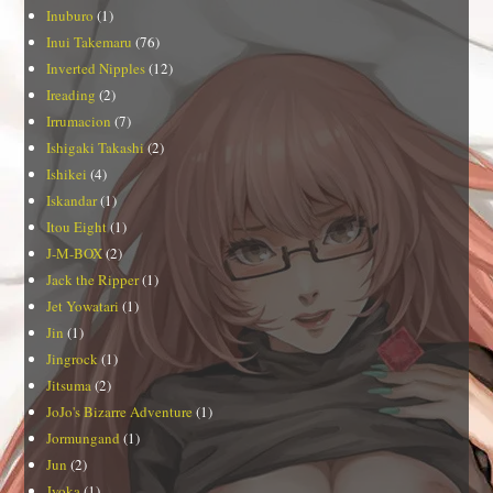
Inuburo
(1)
Inui Takemaru
(76)
Inverted Nipples
(12)
Ireading
(2)
Irrumacion
(7)
Ishigaki Takashi
(2)
Ishikei
(4)
Iskandar
(1)
Itou Eight
(1)
J-M-BOX
(2)
Jack the Ripper
(1)
Jet Yowatari
(1)
Jin
(1)
Jingrock
(1)
Jitsuma
(2)
JoJo's Bizarre Adventure
(1)
Jormungand
(1)
Jun
(2)
Jyoka
(1)