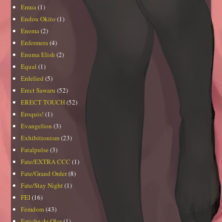
Emua
(1)
Endou Okito
(1)
Enema
(2)
Enfermera
(4)
Enuma Elish
(2)
Equal
(1)
Erdelied
(5)
Erect Sawaru
(52)
ERECT TOUCH
(52)
Eroquis!
(1)
Evangelion
(3)
Exhibitionism
(23)
Fatalpulse
(3)
Fate/EXTRA CCC
(1)
Fate/Grand Order
(8)
Fate/Stay Night
(1)
FEI
(16)
Femdom
(43)
Fetiche de Olor
(1)