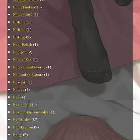
Final Fantasy
(1)
Finecraft69
(1)
Fishine
(1)
Fishnet
(1)
Fisting
(5)
Foot Fetish
(1)
Footjob
(9)
Forced Sex
(1)
Forever and ever…
(1)
Fountain's Square
(1)
Fox girl
(1)
Freaks
(1)
Fue
(4)
Fuetakishi
(1)
Fuka Fuka Tenshoku
(1)
Full Color
(87)
Funikigumi
(9)
Furry
(4)