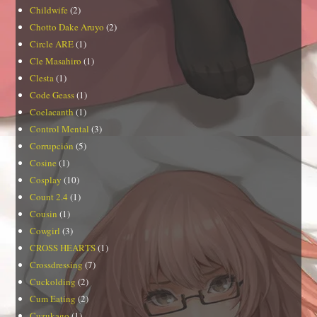
Childwife
(2)
Chotto Dake Aruyo
(2)
Circle ARE
(1)
Cle Masahiro
(1)
Clesta
(1)
Code Geass
(1)
Coelacanth
(1)
Control Mental
(3)
Corrupción
(5)
Cosine
(1)
Cosplay
(10)
Count 2.4
(1)
Cousin
(1)
Cowgirl
(3)
CROSS HEARTS
(1)
Crossdressing
(7)
Cuckolding
(2)
Cum Eating
(2)
Cuzukago
(1)