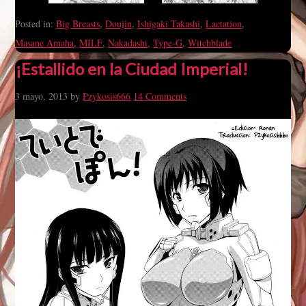
Posted in:
Big Breasts
,
Doujin
,
Ishigaki Takashi
,
Lactation
,
Masane Amaha
,
MILF
,
Nakadashi
,
Type-G
,
Witchblade
¡Estallido en la Ciudad Imperial!
3 mayo, 2013
by
Pzykosis666
14 Comments