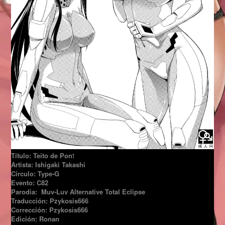
Título: Teito de Pon!
Artista: Ishigaki Takashi
Círculo: Type-G
Evento: C82
Parodia: Muv-Luv Alternative Total Eclipse
Traducción: Pzykosis666
Corrección: Pzykosis666
Edición: Ronan