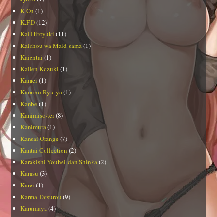
K-On
(1)
K.F.D
(12)
Kai Hiroyuki
(11)
Kaichou wa Maid-sama
(1)
Kaientai
(1)
Kallen Kozuki
(1)
Kamei
(1)
Kamino Ryu-ya
(1)
Kanbe
(1)
Kanimiso-tei
(8)
Kanimura
(1)
Kansai Orange
(7)
Kantai Collection
(2)
Karakishi Youhei-dan Shinka
(2)
Karasu
(3)
Karei
(1)
Karma Tatsurou
(9)
Karumaya
(4)