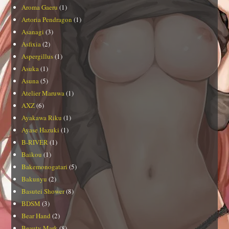
Aroma Gaeru
(1)
Artoria Pendragon
(1)
Asanagi
(3)
Asfixia
(2)
Aspergillus
(1)
Asuka
(1)
Asuna
(5)
Atelier Maruwa
(1)
AXZ
(6)
Ayakawa Riku
(1)
Ayase Hazuki
(1)
B-RIVER
(1)
Baikou
(1)
Bakemonogatari
(5)
Bakunyu
(2)
Basutei Shower
(8)
BDSM
(3)
Bear Hand
(2)
Beauty Mark
(8)