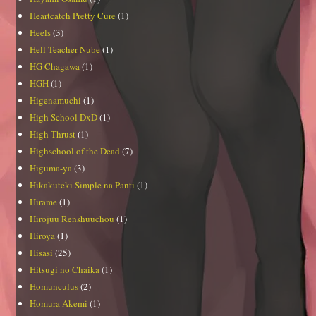
Heartcatch Pretty Cure
(1)
Heels
(3)
Hell Teacher Nube
(1)
HG Chagawa
(1)
HGH
(1)
Higenamuchi
(1)
High School DxD
(1)
High Thrust
(1)
Highschool of the Dead
(7)
Higuma-ya
(3)
Hikakuteki Simple na Panti
(1)
Hirame
(1)
Hirojuu Renshuuchou
(1)
Hiroya
(1)
Hisasi
(25)
Hitsugi no Chaika
(1)
Homunculus
(2)
Homura Akemi
(1)