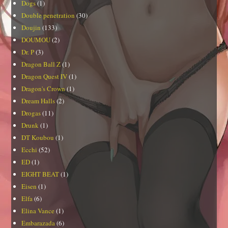
Dogs
(1)
Double penetration
(30)
Doujin
(133)
DOUMOU
(2)
Dr. P
(3)
Dragon Ball Z
(1)
Dragon Quest IV
(1)
Dragon's Crown
(1)
Dream Halls
(2)
Drogas
(11)
Drunk
(1)
DT Koubou
(1)
Ecchi
(52)
ED
(1)
EIGHT BEAT
(1)
Eisen
(1)
Elfa
(6)
Elina Vance
(1)
Embarazada
(6)