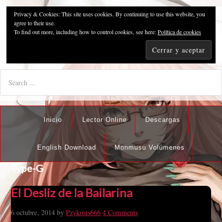
Privacy & Cookies: This site uses cookies. By continuing to use this website, you
Pzykosis666HFansub
agree to their use.
To find out more, including how to control cookies, see here:
Política de cookies
"I'm the best there is at what I do, but what I do best isn't very
nice".
Inicio
Lector Online
Descargas
English Download
Monmusu Volúmenes
Type-G
El Desliz de la Bailarina
6 octubre, 2014
by
Pzykosis666
4 Comments