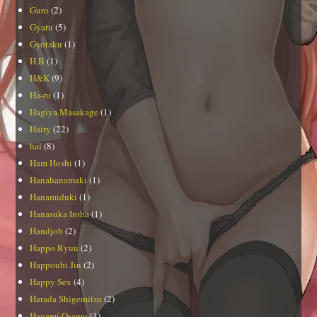
Guro
(2)
Gyaru
(5)
Gyotaku
(1)
H.B
(1)
H&K
(9)
Ha-ru
(1)
Hagiya Masakage
(1)
Hairy
(22)
hal
(8)
Ham Hoshi
(1)
Hanahanamaki
(1)
Hanamiduki
(1)
Hanasuka Iroha
(1)
Handjob
(2)
Happo Ryuu
(2)
Happoubi Jin
(2)
Happy Sex
(4)
Harada Shigemitsu
(2)
Hayami Osamu
(1)