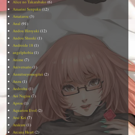
Alice no Takarabako
(6)
Amarini Senpaku
(12)
Amatarou
(3)
Anal
(91)
Andou Hiroyuki
(12)
Andou Shuuki
(1)
Androide 18
(1)
angelphobia
(1)
Anime
(7)
Aniversario
(1)
Anmitsuyomogitei
(2)
Anzu
(1)
Aodouhu
(1)
Aoi Nagisa
(7)
Apron
(1)
Aquarion Evol
(2)
Arai Kei
(7)
Arakure
(1)
Arcana Heart
(2)