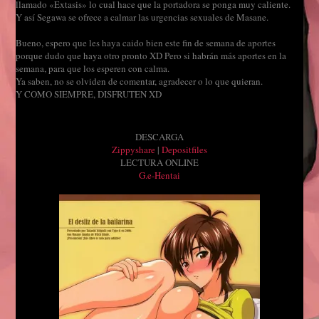
llamado «Extasis» lo cual hace que la portadora se ponga muy caliente.
Y así Segawa se ofrece a calmar las urgencias sexuales de Masane.
Bueno, espero que les haya caido bien este fin de semana de aportes
porque dudo que haya otro pronto XD Pero si habrán más aportes en la
semana, para que los esperen con calma.
Ya saben, no se olviden de comentar, agradecer o lo que quieran.
Y COMO SIEMPRE, DISFRUTEN XD
DESCARGA
Zippyshare
|
Depositfiles
LECTURA ONLINE
G.e-Hentai