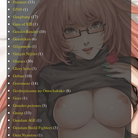
Futanari
(33)
G500
(1)
Gangbang
(17)
Gate of XIII
(1)
Gender Bender
(10)
Genshiken
(6)
Gilgamesh
(1)
Girigiri Nijiiro
(1)
Glasses
(30)
Glory hole
(3)
Goban
(10)
Goromenz
(14)
Goshujinsama no Omochabako
(8)
Gozz
(1)
Grandes pezones
(3)
Group
(33)
Gundam AGE
(1)
Gundam Build Fighters
(3)
Gura Nyuutou
(1)