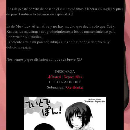
Les dejo este cortito de pasada el cual ayudamos a liberar en ingles y pues
de paso tambien lo hicimos en español XD.
Es de Muv-Luv Alternativ
e y no hay mucho que decir, solo que Yui y
Kazu
sa les muestran sus agradecimientos a los de mantenimiento para
liberarse de su timidez.
Excelente arte a mi parecer, dibuja a
las chicas por así decirlo muy
delicios
as jajaja.
Nos vem
os y que disfruten aunque sea breve XD
DESCARGA
4Shared
|
Depositfiles
LECTURA ONLINE
Submanga |
G.e-Hentai