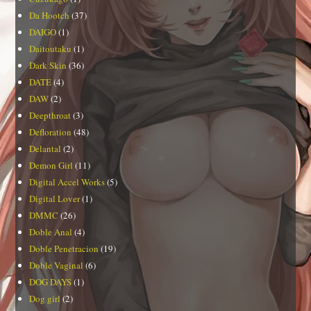
Da Hootch
(37)
DAIGO
(1)
Daitoutaku
(1)
Dark Skin
(36)
DATE
(4)
DAW
(2)
Deepthroat
(3)
Defloration
(48)
Delantal
(2)
Demon Girl
(11)
Digital Accel Works
(5)
Digital Lover
(1)
DMMC
(26)
Doble Anal
(4)
Doble Penetracion
(19)
Doble Vaginal
(6)
DOG DAYS
(1)
Dog girl
(2)