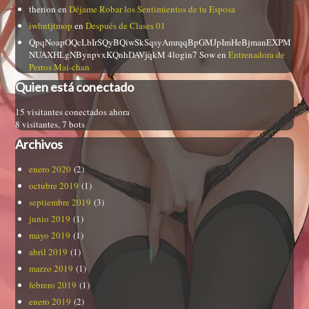
therion
en
Déjame Robar los Sentimientos de tu Esposa
iwbntjtmop
en
Después de Clases 01
QpqNoapOQcLbIrSQyBQiwSkSqsyAmrqqBpGMJpImHeBjmanEXPM
NUAXHLgNBynpvxKQnhDAVjqkM 4login7 Sow
en
Entrenadora de
Perros Mai-chan
Quien está conectado
15 visitantes conectados ahora
8 visitantes,
7 bots
Archivos
enero 2020
(2)
octubre 2019
(1)
septiembre 2019
(3)
junio 2019
(1)
mayo 2019
(1)
abril 2019
(1)
marzo 2019
(1)
febrero 2019
(1)
enero 2019
(2)