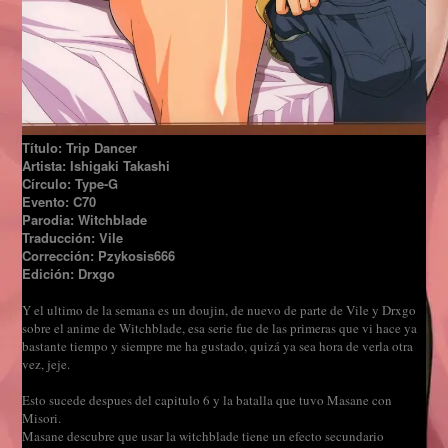
Título: Trip Dancer
Artista: Ishigaki Takashi
Círculo: Type-G
Evento: C70
Parodia: Witchblade
Traducción: Vile
Corrección: Pzykosis666
Edición: Drxgo
Y el ultimo de la semana es un doujin, de nuevo de parte de Vile y Drxgo
sobre el anime de Witchblade, esa serie fue de las primeras que vi hace ya
bastante tiempo y siempre me ha gustado, quizá ya sea hora de verla otra
vez, jeje.
Esto sucede despues del capitulo 6 y la batalla que tuvo Masane con
Misori.
Masane descubre que usar la witchblade tiene un efecto secundario