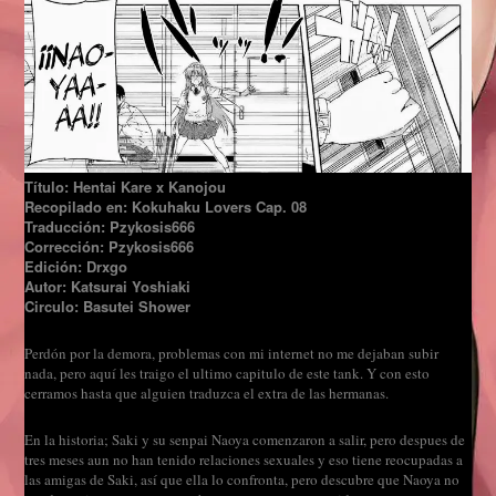
Título: Hentai Kare x Kanojou
Recopilado en: Kokuhaku Lovers Cap. 08
Traducción: Pzykosis666
Corrección: Pzykosis666
Edición: Drxgo
Autor: Katsurai Yoshiaki
Circulo: Basutei Shower
Perdón por la demora, problemas con mi internet no me dejaban subir
nada, pero aquí les traigo el ultimo capitulo de este tank. Y con esto
cerramos hasta que alguien traduzca el extra de las hermanas.
En la historia; Saki y su senpai Naoya comenzaron a salir, pero despues de
tres meses aun no han tenido relaciones sexuales y eso tiene reocupadas a
las amigas de Saki, así que ella lo confronta, pero descubre que Naoya no