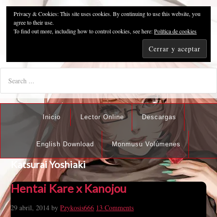
Privacy & Cookies: This site uses cookies. By continuing to use this website, you
Pzykosis666HFansub
agree to their use.
To find out more, including how to control cookies, see here:
Política de cookies
"I'm the best there is at what I do, but what I do best isn't very
nice".
Inicio
Lector Online
Descargas
English Download
Monmusu Volúmenes
Katsurai Yoshiaki
Hentai Kare x Kanojou
29 abril, 2014
by
Pzykosis666
13 Comments