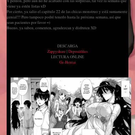
Y perdón, pero aun no he acabado con las sorpresas, tal vez la semana que
viene ya estén listas xD
Por cierto, ya salio el capitulo 22 de las chicas monstruo y está sumamente
genial!!! Pero tampoco podré tenerlo hasta la próxima semana, así que
sean pacientes por favor =)
Bueno, ya saben, comenten, agradezcan y disfruten XD
DESCARGA
Zippyshare
|
Depositfiles
LECTURA ONLINE
Ge-Hentai