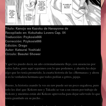
Título: Kanojo wa Kazoku de Hanayome de
Recopilado en: Kokuhaku Lovers Cap. 04
Traducción: Pzykosis666
Corrección: Pzykosis666
Edición: Drxgo
Autor: Katsurai Yoshiaki
Circulo: Basutei Shower
Y qué les puedo decir, un año extremadamente flojo, con ausencias por
todos lados, pero aquí seguimos con lo que podemos, y ahorita les dejo
algo que les tenía prometido, la cuarta historia de las «Hermanas» y ahora
si es la verdadera hermana que todos pedían a gritos, jajaja.
Bueno, la historia cuando la ves en raw puede ser un poco engañosa, pero
solo les diré que Kokoro-nee y Takashi se van a un onsen por trabajo de
Kokoro y mientras están ahí Kokoro aprovecha para dejar salir todo lo que
tenía guardado en su pecho…