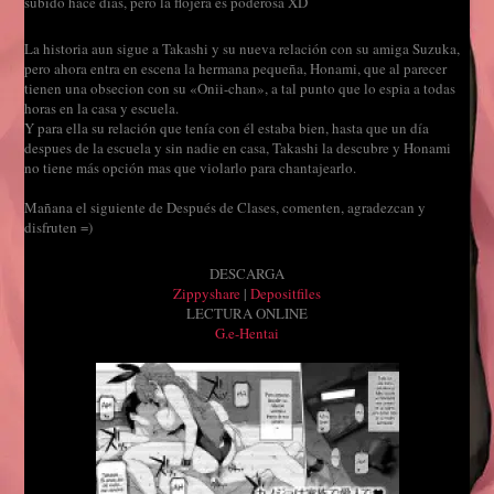
subido hace días, pero la flojera es poderosa XD
La historia aun sigue a Takashi y su nueva relación con su amiga Suzuka,
pero ahora entra en escena la hermana pequeña, Honami, que al parecer
tienen una obsecion con su «Onii-chan», a tal punto que lo espia a todas
horas en la casa y escuela.
Y para ella su relación que tenía con él estaba bien, hasta que un día
despues de la escuela y sin nadie en casa, Takashi la descubre y Honami
no tiene más opción mas que violarlo para chantajearlo.
Mañana el siguiente de Después de Clases, comenten, agradezcan y
disfruten =)
DESCARGA
Zippyshare
|
Depositfiles
LECTURA ONLINE
G.e-Hentai