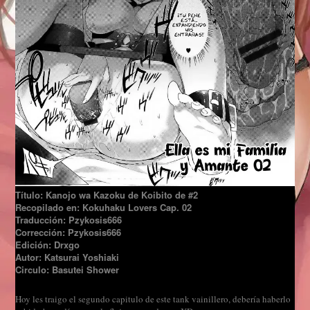
Título: Kanojo wa Kazoku de Koibito de #2
Recopilado en: Kokuhaku Lovers Cap. 02
Traducción: Pzykosis666
Corrección: Pzykosis666
Edición: Drxgo
Autor: Katsurai Yoshiaki
Circulo: Basutei Shower
Hoy les traigo el segundo capitulo de este tank vainillero, debería haberlo