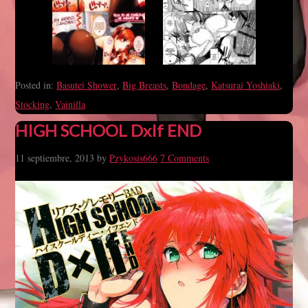
Posted in:
Basutei Shower
,
Big Breasts
,
Bondage
,
Katsurai Yoshiaki
,
Stocking
,
Vainilla
HIGH SCHOOL DxIf END
11 septiembre, 2013
by
Pzykosis666
7 Comments