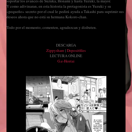
soportar los avances de Suzuka, Honami y hasta Yuzuki, la mayor.
Y como adivinaran, en esta historia la protagonista es Yuzuki y su
«pequeño» secreto por el cual le pedirá ayuda a Takashi para suprimir sus
deseos ahora que no está su hermana Kokoro-chan.
Todo por el momento, comenten, agradezcan y disfruten.
DESCARGA
Zippyshare
|
Depositfiles
LECTURA ONLINE
G.e-Hentai