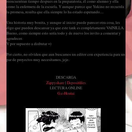
reencuentran tiempo despues en la preparatoria, él como alumno y ella
como la enfermera de la escuela. Y aunque parece que Yukino no recuerda
la promesa, resulta que ella siempre lo ha estado esperando…
Una historia muy bonita, y aunque al inicio puede parecer otra cosa, les
digo que pueden descansar ya que este tank es completamente VAINILLA.
Bueno, como siempre esto sería todo y de nuevo los invito a comentar y
agradecer.
Y por supuesto a disfrutar =)
Por cierto, no olviden que aun buscamos un editor con experiencia para un
par de proyectos muy necesitamos, jeje.
DESCARGA
Zippyshare
|
Depositfiles
LECTURA ONLINE
G.e-Hentai