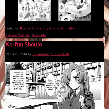
Posted in:
Basutei Shower
,
Big Breasts
,
Exhibitionism
,
Katsurai Yoshiaki
,
Nakadashi
Ko-fun Shoujo
29 marzo, 2014
by
Pzykosis666
21 Comments