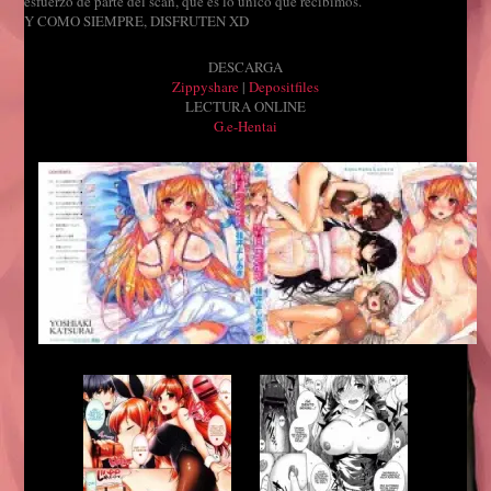
esfuerzo de parte del scan, que es lo unico que recibimos.
Y COMO SIEMPRE, DISFRUTEN XD
DESCARGA
Zippyshare
|
Depositfiles
LECTURA ONLINE
G.e-Hentai