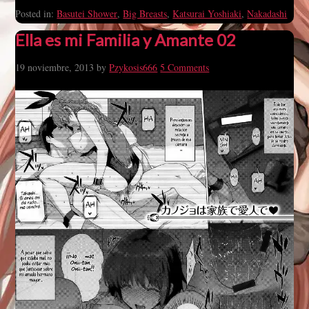
Posted in:
Basutei Shower
,
Big Breasts
,
Katsurai Yoshiaki
,
Nakadashi
Ella es mi Familia y Amante 02
19 noviembre, 2013
by
Pzykosis666
5 Comments