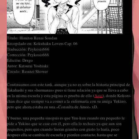
Título: Himitsu Renai Soudan
Recopilado en: Kokuhaku Lovers Cap. 06
Traducción: Pzykosis666
Corrección: Pzykosis666
Edición: Drxgo
Autor: Katsurai Yoshiaki
Circulo: Basutei Shower
Continuamos con este tank, aunque ya no es sobre la historia principal de
Takahashi y sus «hermanas» pues si tiene relación ya que se lleva a cabo
en la misma escuela y esta página es prueba de ello (
Aquí
), donde Kokoro-
chan dice que siempre va a comer a la enfermaría con su amiga Yukino,
pero que ahora estaba en una «Consulta de Amor» xD.
Y bueno, una pequeña sinopsis es que Yuu-kun cuando era pequeño le
pide a Yukino que se case con él, pero ella lo rechaza ya que aun son
pequeños, pero que cuando fueran grandes con gusto lo haría, poco
despues ella se cambia de escuela y pierden contacto, hasta que se