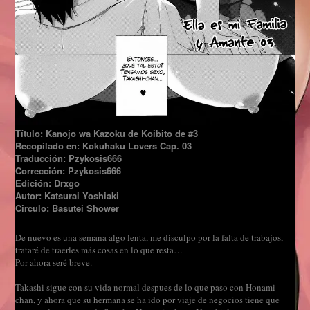
Título: Kanojo wa Kazoku de Koibito de #3
Recopilado en: Kokuhaku Lovers Cap. 03
Traducción: Pzykosis666
Corrección: Pzykosis666
Edición: Drxgo
Autor: Katsurai Yoshiaki
Circulo: Basutei Shower
De nuevo es una semana algo lenta, me disculpo por la falta de trabajos,
trataré de traerles más cosas en lo que resta…
Por ahora seré breve.
Takashi sigue con su vida normal despues de lo que paso con Honami-
chan, y ahora que su hermana se ha ido por viaje de negocios tiene que