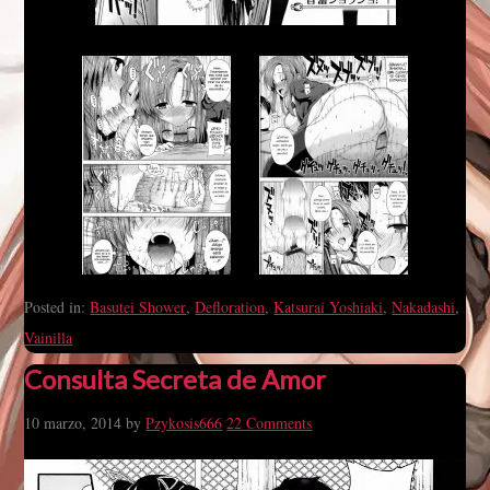
Posted in:
Basutei Shower
,
Defloration
,
Katsurai Yoshiaki
,
Nakadashi
,
Vainilla
Consulta Secreta de Amor
10 marzo, 2014
by
Pzykosis666
22 Comments