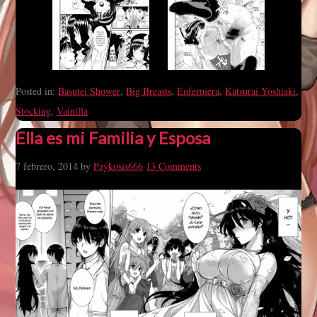
Posted in:
Basutei Shower
,
Big Breasts
,
Enfermera
,
Katsurai Yoshiaki
,
Stocking
,
Vainilla
Ella es mi Familia y Esposa
7 febrero, 2014
by
Pzykosis666
13 Comments