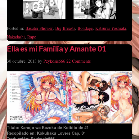
Posted in:
Basutei Shower
,
Big Breasts
,
Bondage
,
Katsurai Yoshiaki
,
Nakadashi
,
Rape
Ella es mi Familia y Amante 01
30 octubre, 2013
by
Pzykosis666
22 Comments
Título: Kanojo wa Kazoku de Koibito de #1
Recopilado en: Kokuhaku Lovers Cap. 01
Traducción: Pzykosis666