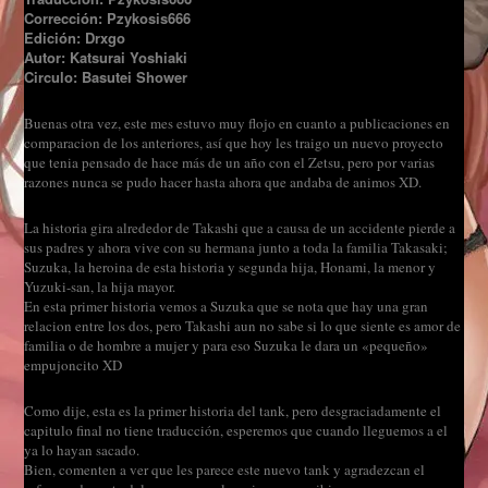
Corrección: Pzykosis666
Edición: Drxgo
Autor: Katsurai Yoshiaki
Circulo: Basutei Shower
Buenas otra vez, este mes estuvo muy flojo en cuanto a publicaciones en
comparacion de los anteriores, así que hoy les traigo un nuevo proyecto
que tenia pensado de hace más de un año con el Zetsu, pero por varias
razones nunca se pudo hacer hasta ahora que andaba de animos XD.
La historia gira alrededor de Takashi que a causa de un accidente pierde a
sus padres y ahora vive con su hermana junto a toda la familia Takasaki;
Suzuka, la heroina de esta historia y segunda hija, Honami, la menor y
Yuzuki-san, la hija mayor.
En esta primer historia vemos a Suzuka que se nota que hay una gran
relacion entre los dos, pero Takashi aun no sabe si lo que siente es amor de
familia o de hombre a mujer y para eso Suzuka le dara un «pequeño»
empujoncito XD
Como dije, esta es la primer historia del tank, pero desgraciadamente el
capitulo final no tiene traducción, esperemos que cuando lleguemos a el
ya lo hayan sacado.
Bien, comenten a ver que les parece este nuevo tank y agradezcan el