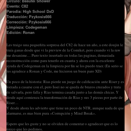
Círculo: Basutei Shower
Evento: C82
Parodia: High School DxD
Traducción: Pzykosis666
Corrección: Pzykosis666
Limpieza: Codegeman
Edición: Ronan
Les traigo una pequeñita sorpresa del C82 de hace un año, a este doujin le
traía ganas desde que vi la preview de la Comiket, pero cuando vi la raw
me desanime… Puro texto insertado en todas las paginas, demasiada
reconstrucción como para tenerlo en cuanta y ahora con la excelente
ayuda de Codegeman en la limpieza por fin se los puedo traer. (En serio se
les agradece a Ronan y Code, me hicieron un buen paro XD)
Un poco de la historia: Rias pierde un juego de calificación ante Riser y es
forzada a casarse con el, pero Issei no se queda de brazos cruzados y trata
de salvarla, pero falla y Rias termina casada junto a las demás chicas. Y
desde aquí comienza la transformación de Rias y sus 3 piezas por parte de
Riser…
Y desde ahora les advierto que tiene un poco de NTR, aunque nada de que
alarmarse, es mas bien pura «Corrupción y Mind Break».
Espero que les guste y no se olviden de comentar o agradecer que es lo
único que les pedimos.