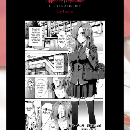
Zippyshare
|
Depositfiles
LECTURA ONLINE
G.e-Hentai