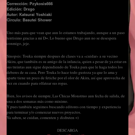
Corrección: Pzykosis666
Edición: Drxgo
Autor: Katsurai Yoshiaki
Circulo: Basutei Shower
Uno más para que vean que aun lo estamos trabajando, aunque a un paso
lentisimo gracias a mí D=. Lo bueno que Drxgo aun no se desespera
conmigo, jeje.
Sinopsis: Touka siempre despues de clases va a «cuidar» a su vecino
Akira, que también es su amigo de la infancia, quien a pesar de ya estar en
sus treintas aun sigue dependiendo de Touka para que le haga todos los
deberes de su casa. Pero Touka lo hace todo gustoza ya que lo ama y
aparte tiene un poco de fetiche por el olor de Akira, así que aprovecha de
vez en cuando para olfatear sus ropas.
Bien, los avisos de siempre, Las Chicas Monstruo aun fecha de salida, de
una a dos semanas más como minimo.
Y pues también seguimos buscando editores con tiempo y experiencia
para terminar y/o comenzar nuevos proyectos.
Ya saben, se cuidan, comenten y disfruten =)
DESCARGA