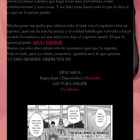
puede excitarse a menos que haga cosas muy pervertidas, como
exhibicionismo y esas cosas. Y así Saki tiene hacer todo lo que le dice si
es que no lo quiere perder.
Mucha gente me pedia que subiera todo el tank con el capitulo extra en
japones, pero me da mucha pereza y la verdad tendré que volverlo a hacer
cuando lo traduzca, así que mejor les dejo el capitulo aparte. El que lo
quiera piquele
AQUÍ
o
MIRROR
.
Bueno, en estos días subire otro de centauros, para que lo esperen.
Esto es todo, pero ya saben, comenten, agradezcan o lo que quieran.
Y COMO SIEMPRE, DISFRUTEN XD
DESCARGA
Zippyshare | Depositfiles |
Mediafire
LECTURA ONLINE
G.e-Hentai