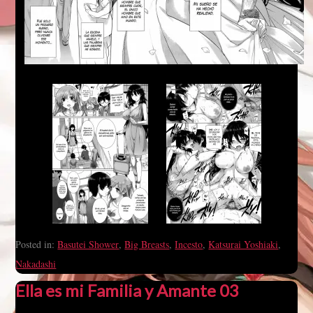
Posted in:
Basutei Shower
,
Big Breasts
,
Incesto
,
Katsurai Yoshiaki
,
Nakadashi
Ella es mi Familia y Amante 03