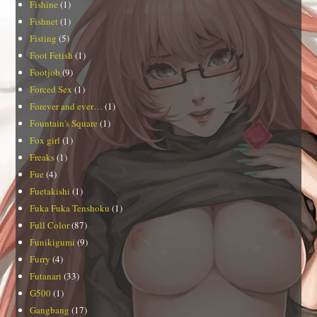
Fishine
(1)
Fishnet
(1)
Fisting
(5)
Foot Fetish
(1)
Footjob
(9)
Forced Sex
(1)
Forever and ever…
(1)
Fountain's Square
(1)
Fox girl
(1)
Freaks
(1)
Fue
(4)
Fuetakishi
(1)
Fuka Fuka Tenshoku
(1)
Full Color
(87)
Funikigumi
(9)
Furry
(4)
Futanari
(33)
G500
(1)
Gangbang
(17)