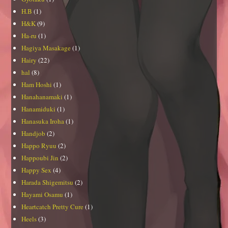
H.B
(1)
H&K
(9)
Ha-ru
(1)
Hagiya Masakage
(1)
Hairy
(22)
hal
(8)
Ham Hoshi
(1)
Hanahanamaki
(1)
Hanamiduki
(1)
Hanasuka Iroha
(1)
Handjob
(2)
Happo Ryuu
(2)
Happoubi Jin
(2)
Happy Sex
(4)
Harada Shigemitsu
(2)
Hayami Osamu
(1)
Heartcatch Pretty Cure
(1)
Heels
(3)