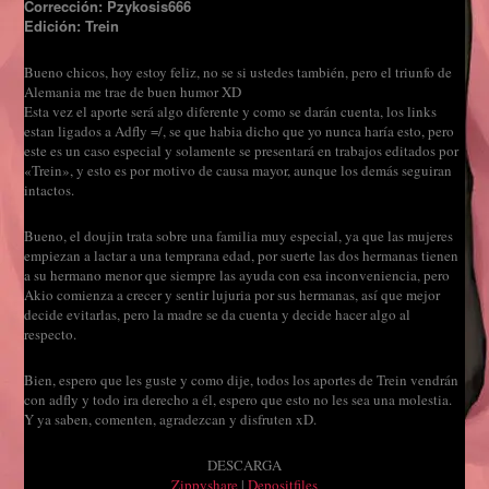
Corrección: Pzykosis666
Edición: Trein
Bueno chicos, hoy estoy feliz, no se si ustedes también, pero el triunfo de
Alemania me trae de buen humor XD
Esta vez el aporte será algo diferente y como se darán cuenta, los links
estan ligados a Adfly =/, se que habia dicho que yo nunca haría esto, pero
este es un caso especial y solamente se presentará en trabajos editados por
«Trein», y esto es por motivo de causa mayor, aunque los demás seguiran
intactos.
Bueno, el doujin trata sobre una familia muy especial, ya que las mujeres
empiezan a lactar a una temprana edad, por suerte las dos hermanas tienen
a su hermano menor que siempre las ayuda con esa inconveniencia, pero
Akio comienza a crecer y sentir lujuria por sus hermanas, así que mejor
decide evitarlas, pero la madre se da cuenta y decide hacer algo al
respecto.
Bien, espero que les guste y como dije, todos los aportes de Trein vendrán
con adfly y todo ira derecho a él, espero que esto no les sea una molestia.
Y ya saben, comenten, agradezcan y disfruten xD.
DESCARGA
Zippyshare
|
Depositfiles