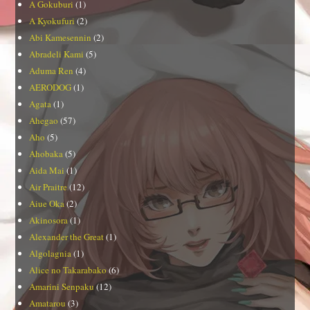
A Gokuburi
(1)
A Kyokufuri
(2)
Abi Kamesennin
(2)
Abradeli Kami
(5)
Aduma Ren
(4)
AERODOG
(1)
Agata
(1)
Ahegao
(57)
Aho
(5)
Ahobaka
(5)
Aida Mai
(1)
Air Praitre
(12)
Aiue Oka
(2)
Akinosora
(1)
Alexander the Great
(1)
Algolagnia
(1)
Alice no Takarabako
(6)
Amarini Senpaku
(12)
Amatarou
(3)