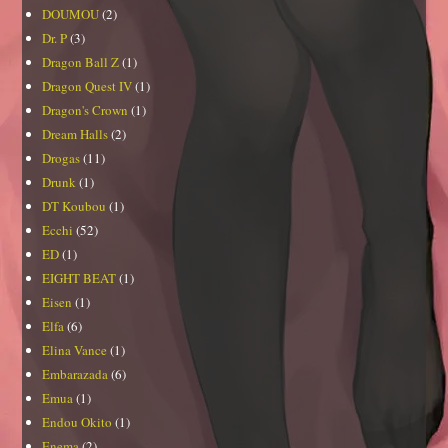
DOUMOU
(2)
Dr. P
(3)
Dragon Ball Z
(1)
Dragon Quest IV
(1)
Dragon's Crown
(1)
Dream Halls
(2)
Drogas
(11)
Drunk
(1)
DT Koubou
(1)
Ecchi
(52)
ED
(1)
EIGHT BEAT
(1)
Eisen
(1)
Elfa
(6)
Elina Vance
(1)
Embarazada
(6)
Emua
(1)
Endou Okito
(1)
Enema
(2)