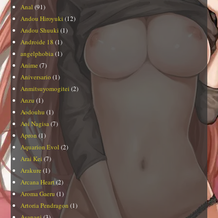
Anal
(91)
Andou Hiroyuki
(12)
Andou Shuuki
(1)
Androide 18
(1)
angelphobia
(1)
Anime
(7)
Aniversario
(1)
Anmitsuyomogitei
(2)
Anzu
(1)
Aodouhu
(1)
Aoi Nagisa
(7)
Apron
(1)
Aquarion Evol
(2)
Arai Kei
(7)
Arakure
(1)
Arcana Heart
(2)
Aroma Gaeru
(1)
Artoria Pendragon
(1)
Asanagi
(3)