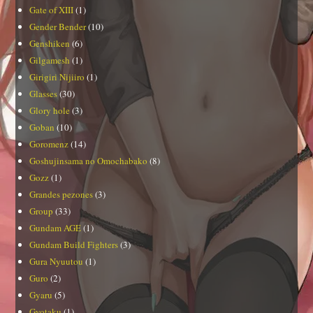
Gate of XIII
(1)
Gender Bender
(10)
Genshiken
(6)
Gilgamesh
(1)
Girigiri Nijiiro
(1)
Glasses
(30)
Glory hole
(3)
Goban
(10)
Goromenz
(14)
Goshujinsama no Omochabako
(8)
Gozz
(1)
Grandes pezones
(3)
Group
(33)
Gundam AGE
(1)
Gundam Build Fighters
(3)
Gura Nyuutou
(1)
Guro
(2)
Gyaru
(5)
Gyotaku
(1)