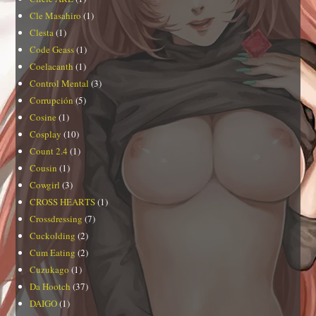
Cle Masahiro
(1)
Clesta
(1)
Code Geass
(1)
Coelacanth
(1)
Control Mental
(3)
Corrupción
(5)
Cosine
(1)
Cosplay
(10)
Count 2.4
(1)
Cousin
(1)
Cowgirl
(3)
CROSS HEARTS
(1)
Crossdressing
(7)
Cuckolding
(2)
Cum Eating
(2)
Cuzukago
(1)
Da Hootch
(37)
DAIGO
(1)