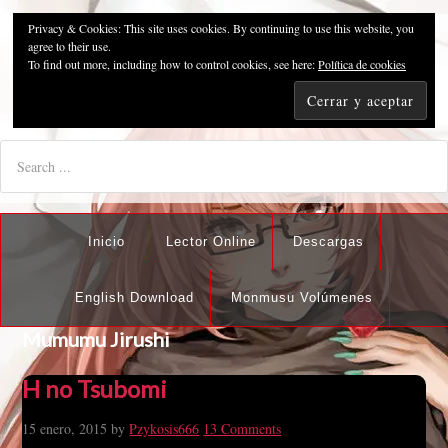
Privacy & Cookies: This site uses cookies. By continuing to use this website, you
Pzykosis666HFansub
agree to their use.
To find out more, including how to control cookies, see here:
Política de cookies
"I'm the best there is at what I do, but what I do best isn't very
nice".
Inicio
Lector Online
Descargas
English Download
Monmusu Volúmenes
Mumumu Jirushi
H no Tsubomi
15 enero, 2015
by
Pzykosis666
13 Comments