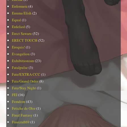
Enfermera
(4)
Enuma Elish
(2)
Equal
(1)
Erdelied
(5)
Erect Sawaru
(52)
ERECT TOUCH
(52)
Eroquis!
(1)
Evangelion
(3)
Exhibitionism
(23)
Fatalpulse
(3)
Fate/EXTRA CCC
(1)
Fate/Grand Order
(8)
Fate/Stay Night
(1)
FEI
(16)
Femdom
(43)
Fetiche de Olor
(1)
Final Fantasy
(1)
Finecraft69
(1)