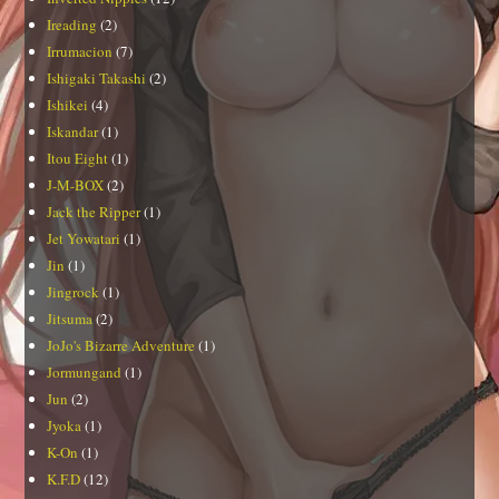
Ireading
(2)
Irrumacion
(7)
Ishigaki Takashi
(2)
Ishikei
(4)
Iskandar
(1)
Itou Eight
(1)
J-M-BOX
(2)
Jack the Ripper
(1)
Jet Yowatari
(1)
Jin
(1)
Jingrock
(1)
Jitsuma
(2)
JoJo's Bizarre Adventure
(1)
Jormungand
(1)
Jun
(2)
Jyoka
(1)
K-On
(1)
K.F.D
(12)