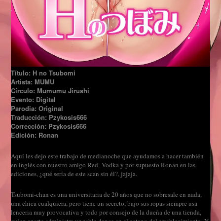
Título: H no Tsubomi
Artista: MUMU
Círculo: Mumumu Jirushi
Evento: Digital
Parodia: Original
Traducción: Pzykosis666
Corrección: Pzykosis666
Edición: Ronan
Aquí les dejo este trabajo de medianoche que ayudamos a hacer también
en inglés con nuestro amigo Red_Vodka y por supuesto Ronan en las
ediciones, ¿qué sería de este scan sin él?, jajaja.
Tsubomi-chan es una universitaria de 20 años que no sobresale en nada,
una chica cualquiera, pero tiene un secreto, bajo sus ropas siempre usa
lenceria muy provocativa y todo por consejo de la dueña de una tienda,
quien aparte administra un table dance en el sotano del establecimiento. Y