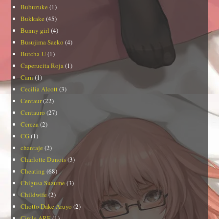
Bubuzuke
(1)
Bukkake
(45)
Bunny girl
(4)
Busujima Saeko
(4)
Butcha-U
(1)
Caperucita Roja
(1)
Carn
(1)
Cecilia Alcott
(3)
Centaur
(22)
Centauro
(27)
Cereza
(2)
CG
(1)
chantaje
(2)
Charlotte Dunois
(3)
Cheating
(68)
Chigusa Suzume
(3)
Childwife
(2)
Chotto Dake Aruyo
(2)
Circle ARE
(1)