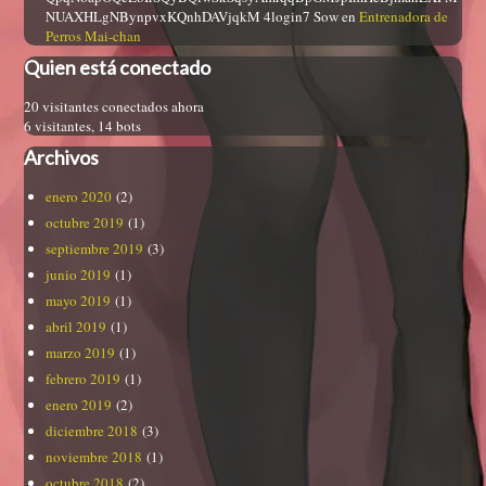
NUAXHLgNBynpvxKQnhDAVjqkM 4login7 Sow
en
Entrenadora de
Perros Mai-chan
Quien está conectado
20 visitantes conectados ahora
6 visitantes,
14 bots
Archivos
enero 2020
(2)
octubre 2019
(1)
septiembre 2019
(3)
junio 2019
(1)
mayo 2019
(1)
abril 2019
(1)
marzo 2019
(1)
febrero 2019
(1)
enero 2019
(2)
diciembre 2018
(3)
noviembre 2018
(1)
octubre 2018
(2)