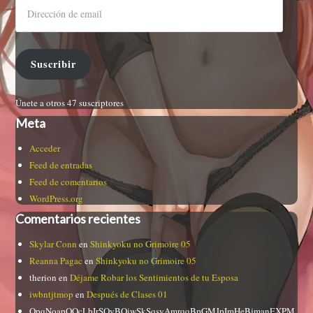
Suscribir
Únete a otros 47 suscriptores
Meta
Acceder
Feed de entradas
Feed de comentarios
WordPress.org
Comentarios recientes
Skylar Conn
en
Shinkyoku no Grimoire 05
Reanna Pagac
en
Shinkyoku no Grimoire 05
therion
en
Déjame Robar los Sentimientos de tu Esposa
iwbntjtmop
en
Después de Clases 01
QpqNoapOQcLbIrSQyBQiwSkSqsyAmrqqBpGMJpImHeBjmanEXPM