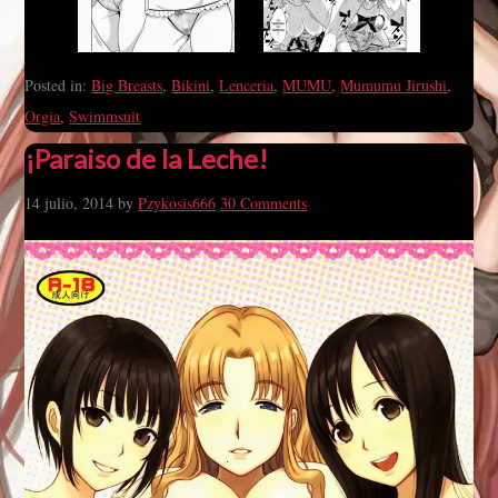
Posted in:
Big Breasts
,
Bikini
,
Lenceria
,
MUMU
,
Mumumu Jirushi
,
Orgia
,
Swimmsuit
¡Paraiso de la Leche!
14 julio, 2014
by
Pzykosis666
30 Comments