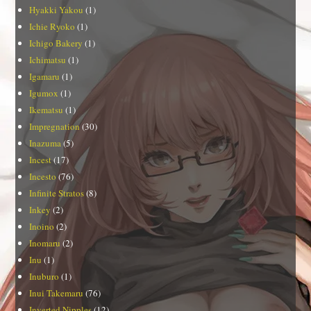
Hyakki Yakou
(1)
Ichie Ryoko
(1)
Ichigo Bakery
(1)
Ichimatsu
(1)
Igamaru
(1)
Igumox
(1)
Ikematsu
(1)
Impregnation
(30)
Inazuma
(5)
Incest
(17)
Incesto
(76)
Infinite Stratos
(8)
Inkey
(2)
Inoino
(2)
Inomaru
(2)
Inu
(1)
Inuburo
(1)
Inui Takemaru
(76)
Inverted Nipples
(12)