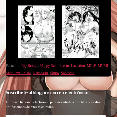
Posted in:
Big Breasts
,
Happy Sex
,
Incesto
,
Lactation
,
MILF
,
MUMU
,
Mumumu Jirushi
,
Nakadashi
,
Sh0t4
,
Shotacon
Suscríbete al blog por correo electrónico
Introduce tu correo electrónico para suscribirte a este blog y recibir
notificaciones de nuevas entradas.