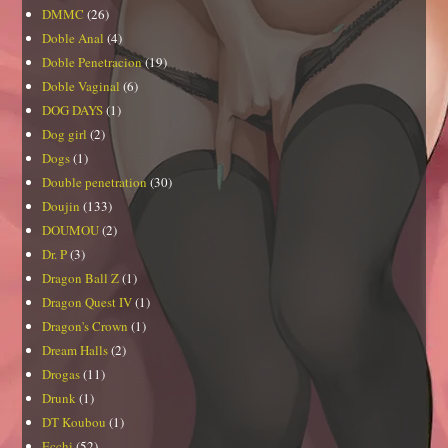
DMMC
(26)
Doble Anal
(4)
Doble Penetracion
(19)
Doble Vaginal
(6)
DOG DAYS
(1)
Dog girl
(2)
Dogs
(1)
Double penetration
(30)
Doujin
(133)
DOUMOU
(2)
Dr. P
(3)
Dragon Ball Z
(1)
Dragon Quest IV
(1)
Dragon's Crown
(1)
Dream Halls
(2)
Drogas
(11)
Drunk
(1)
DT Koubou
(1)
Ecchi
(52)