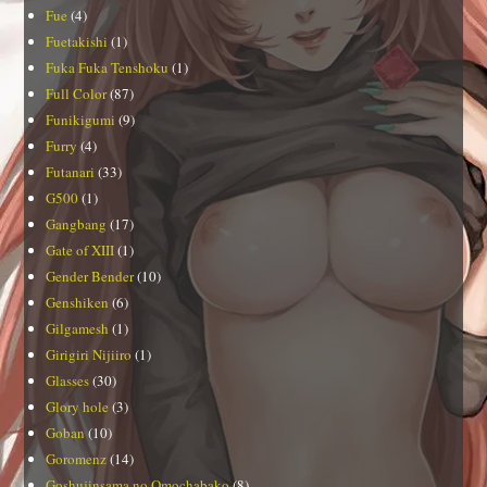
Fue
(4)
Fuetakishi
(1)
Fuka Fuka Tenshoku
(1)
Full Color
(87)
Funikigumi
(9)
Furry
(4)
Futanari
(33)
G500
(1)
Gangbang
(17)
Gate of XIII
(1)
Gender Bender
(10)
Genshiken
(6)
Gilgamesh
(1)
Girigiri Nijiiro
(1)
Glasses
(30)
Glory hole
(3)
Goban
(10)
Goromenz
(14)
Goshujinsama no Omochabako
(8)