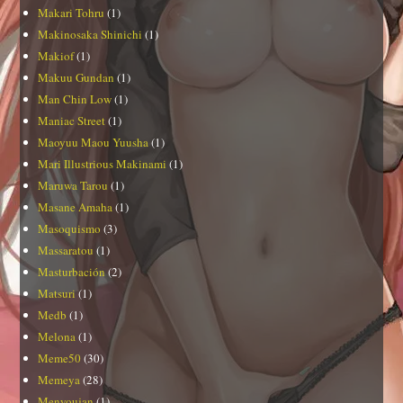
Makari Tohru
(1)
Makinosaka Shinichi
(1)
Makiof
(1)
Makuu Gundan
(1)
Man Chin Low
(1)
Maniac Street
(1)
Maoyuu Maou Yuusha
(1)
Mari Illustrious Makinami
(1)
Maruwa Tarou
(1)
Masane Amaha
(1)
Masoquismo
(3)
Massaratou
(1)
Masturbación
(2)
Matsuri
(1)
Medb
(1)
Melona
(1)
Meme50
(30)
Memeya
(28)
Menyoujan
(1)