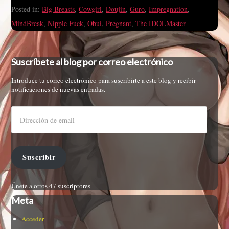
Posted in:
Big Breasts
,
Cowgirl
,
Doujin
,
Guro
,
Impregnation
,
MindBreak
,
Nipple Fuck
,
Obui
,
Pregnant
,
The IDOLMaster
Suscríbete al blog por correo electrónico
Introduce tu correo electrónico para suscribirte a este blog y recibir
notificaciones de nuevas entradas.
Suscribir
Únete a otros 47 suscriptores
Meta
Acceder