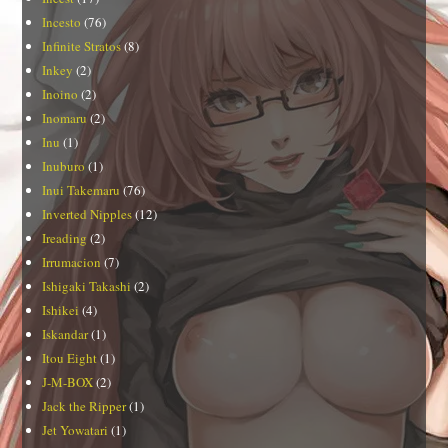
Incesto
(76)
Infinite Stratos
(8)
Inkey
(2)
Inoino
(2)
Inomaru
(2)
Inu
(1)
Inuburo
(1)
Inui Takemaru
(76)
Inverted Nipples
(12)
Ireading
(2)
Irrumacion
(7)
Ishigaki Takashi
(2)
Ishikei
(4)
Iskandar
(1)
Itou Eight
(1)
J-M-BOX
(2)
Jack the Ripper
(1)
Jet Yowatari
(1)