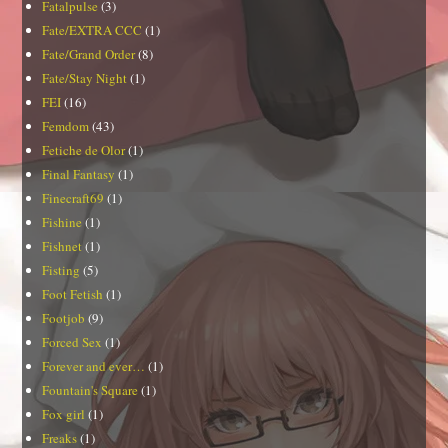
Fatalpulse
(3)
Fate/EXTRA CCC
(1)
Fate/Grand Order
(8)
Fate/Stay Night
(1)
FEI
(16)
Femdom
(43)
Fetiche de Olor
(1)
Final Fantasy
(1)
Finecraft69
(1)
Fishine
(1)
Fishnet
(1)
Fisting
(5)
Foot Fetish
(1)
Footjob
(9)
Forced Sex
(1)
Forever and ever…
(1)
Fountain's Square
(1)
Fox girl
(1)
Freaks
(1)