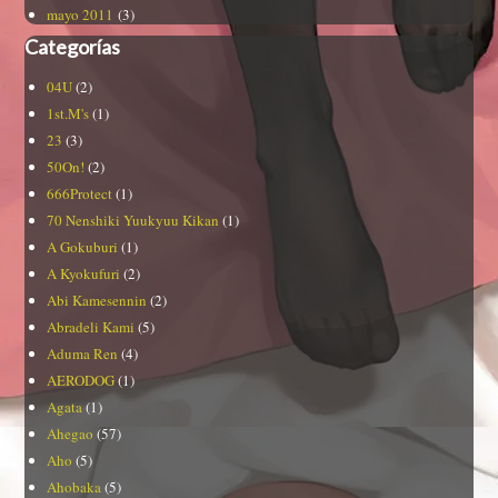
mayo 2011
(3)
Categorías
04U
(2)
1st.M's
(1)
23
(3)
50On!
(2)
666Protect
(1)
70 Nenshiki Yuukyuu Kikan
(1)
A Gokuburi
(1)
A Kyokufuri
(2)
Abi Kamesennin
(2)
Abradeli Kami
(5)
Aduma Ren
(4)
AERODOG
(1)
Agata
(1)
Ahegao
(57)
Aho
(5)
Ahobaka
(5)