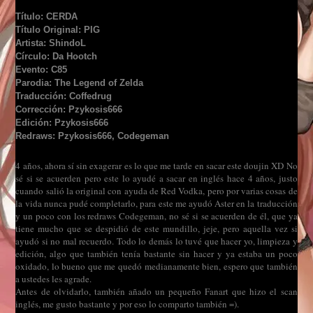
Título: CERDA
Título Original: PIG
Artista: ShindoL
Círculo: Da Hootch
Evento: C85
Parodia: The Legend of Zelda
Traducción: Coffedrug
Corrección: Pzykosis666
Edición: Pzykosis666
Redraws: Pzykosis666, Codegeman
4 años, ahora sí sin exagerar es lo que me tarde en sacar este doujin XD No
sé si se acuerden pero este lo ayudé a sacar en inglés hace 4 años, justo
cuando salió la original con ayuda de Red Vodka, pero por varias cosas de
la vida nunca pudé completarlo, para este me ayudó Aster en la traducción
y un poco con los redraws Codegeman, no sé si se acuerden de él, que ya
tiene mucho que se despidió de este mundillo, jeje, pero aquella vez si
ayudó si no mal recuerdo. Todo lo demás lo tuvé que hacer yo, limpieza y
edición, algo que también tenía bastante sin hacer y ya estaba un poco
oxidado, lo bueno que me quedó medianamente bien, espero que también
a ustedes les agrade.
Antes de olvidarlo, también añado un pequeño Fanart que hizo el scan
inglés, me gusto bastante y por eso lo comparto también =).