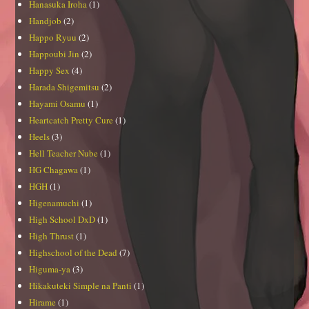
Hanasuka Iroha
(1)
Handjob
(2)
Happo Ryuu
(2)
Happoubi Jin
(2)
Happy Sex
(4)
Harada Shigemitsu
(2)
Hayami Osamu
(1)
Heartcatch Pretty Cure
(1)
Heels
(3)
Hell Teacher Nube
(1)
HG Chagawa
(1)
HGH
(1)
Higenamuchi
(1)
High School DxD
(1)
High Thrust
(1)
Highschool of the Dead
(7)
Higuma-ya
(3)
Hikakuteki Simple na Panti
(1)
Hirame
(1)