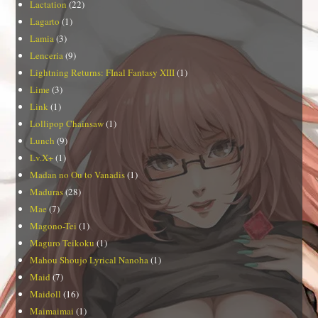
Lactation
(22)
Lagarto
(1)
Lamia
(3)
Lenceria
(9)
Lightning Returns: FInal Fantasy XIII
(1)
Lime
(3)
Link
(1)
Lollipop Chainsaw
(1)
Lunch
(9)
Lv.X+
(1)
Madan no Ou to Vanadis
(1)
Maduras
(28)
Mae
(7)
Magono-Tei
(1)
Maguro Teikoku
(1)
Mahou Shoujo Lyrical Nanoha
(1)
Maid
(7)
Maidoll
(16)
Maimaimai
(1)