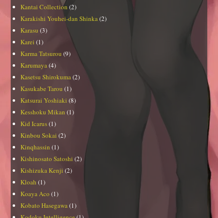
Kantai Collection
(2)
Karakishi Youhei-dan Shinka
(2)
Karasu
(3)
Karei
(1)
Karma Tatsurou
(9)
Karumaya
(4)
Kasetsu Shirokuma
(2)
Kasukabe Tarou
(1)
Katsurai Yoshiaki
(8)
Kesshoku Mikan
(1)
Kid Icarus
(1)
Kinbou Sokai
(2)
Kinqhassin
(1)
Kishinosato Satoshi
(2)
Kishizuka Kenji
(2)
Kloah
(1)
Koaya Aco
(1)
Kobato Hasegawa
(1)
Kodoku Intelligence
(1)