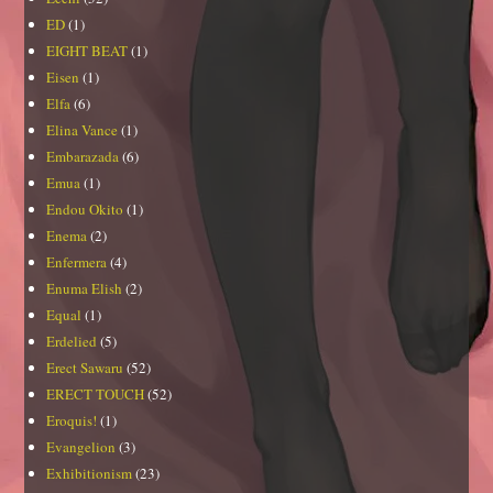
ED
(1)
EIGHT BEAT
(1)
Eisen
(1)
Elfa
(6)
Elina Vance
(1)
Embarazada
(6)
Emua
(1)
Endou Okito
(1)
Enema
(2)
Enfermera
(4)
Enuma Elish
(2)
Equal
(1)
Erdelied
(5)
Erect Sawaru
(52)
ERECT TOUCH
(52)
Eroquis!
(1)
Evangelion
(3)
Exhibitionism
(23)