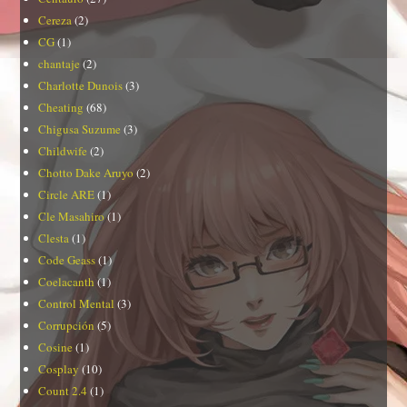
Cereza
(2)
CG
(1)
chantaje
(2)
Charlotte Dunois
(3)
Cheating
(68)
Chigusa Suzume
(3)
Childwife
(2)
Chotto Dake Aruyo
(2)
Circle ARE
(1)
Cle Masahiro
(1)
Clesta
(1)
Code Geass
(1)
Coelacanth
(1)
Control Mental
(3)
Corrupción
(5)
Cosine
(1)
Cosplay
(10)
Count 2.4
(1)