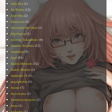
Aida Mai
(1)
Air Praitre
(12)
Aiue Oka
(2)
Akinosora
(1)
Alexander the Great
(1)
Algolagnia
(1)
Alice no Takarabako
(6)
Amarini Senpaku
(12)
Amatarou
(3)
Anal
(91)
Andou Hiroyuki
(12)
Andou Shuuki
(1)
Androide 18
(1)
angelphobia
(1)
Anime
(7)
Aniversario
(1)
Anmitsuyomogitei
(2)
Anzu
(1)
Aodouhu
(1)