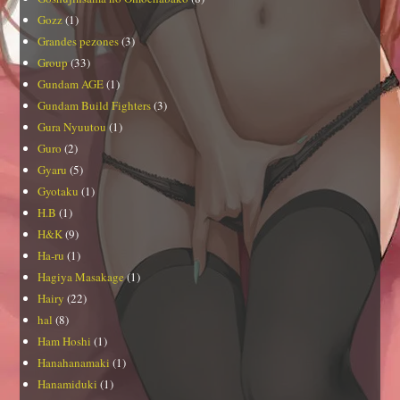
Gozz
(1)
Grandes pezones
(3)
Group
(33)
Gundam AGE
(1)
Gundam Build Fighters
(3)
Gura Nyuutou
(1)
Guro
(2)
Gyaru
(5)
Gyotaku
(1)
H.B
(1)
H&K
(9)
Ha-ru
(1)
Hagiya Masakage
(1)
Hairy
(22)
hal
(8)
Ham Hoshi
(1)
Hanahanamaki
(1)
Hanamiduki
(1)