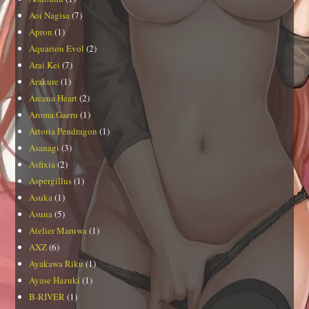
Aoi Nagisa
(7)
Apron
(1)
Aquarion Evol
(2)
Arai Kei
(7)
Arakure
(1)
Arcana Heart
(2)
Aroma Gaeru
(1)
Artoria Pendragon
(1)
Asanagi
(3)
Asfixia
(2)
Aspergillus
(1)
Asuka
(1)
Asuna
(5)
Atelier Maruwa
(1)
AXZ
(6)
Ayakawa Riku
(1)
Ayase Hazuki
(1)
B-RIVER
(1)