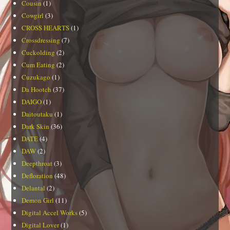
Cousin
(1)
Cowgirl
(3)
CROSS HEARTS
(1)
Crossdressing
(7)
Cuckolding
(2)
Cum Eating
(2)
Cuzukago
(1)
Da Hootch
(37)
DAIGO
(1)
Daitoutaku
(1)
Dark Skin
(36)
DATE
(4)
DAW
(2)
Deepthroat
(3)
Defloration
(48)
Delantal
(2)
Demon Girl
(11)
Digital Accel Works
(5)
Digital Lover
(1)