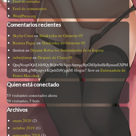
Feed de entradas
Feed de comentarios
WordPress.org
Comentarios recientes
Skylar Conn
en
Shinkyoku no Grimoire 05
Reanna Pagac
en
Shinkyoku no Grimoire 05
therion
en
Déjame Robar los Sentimientos de tu Esposa
iwbntjtmop
en
Después de Clases 01
QpqNoapOQcLbIrSQyBQiwSkSqsyAmrqqBpGMJpImHeBjmanEXPM
NUAXHLgNBynpvxKQnhDAVjqkM 4login7 Sow
en
Entrenadora de
Perros Mai-chan
Quien está conectado
55 visitantes conectados ahora
50 visitantes,
5 bots
Archivos
enero 2020
(2)
octubre 2019
(1)
septiembre 2019
(3)