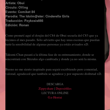
Artista: Obui
Círculo: OVing
Evento: Comiket 84
Parodia: The Idolm@ster: Cinderella Girls
Traducción: Pzykosis666
Edición: Ronan
Como prometí aquí el doujin del C84 de Obui secuela del C83 que ya
hicimos el mes pasado. Sólo advierto que hay unas escenas que puedan
herir la sensibilidad de algunas personas ya estáis avisados xD.
Takumi-Chan pasará a la última fase de su entrenamiento, donde se
rencontrará con Shizuku algo cambiada y donde ya no será la misma.
Bueno no me siento inspirado para seguir escribiendo pero comentad,
valorad, agradeced que también se agradece y por supuesto disfrutad xD.
DESCARGA
Zippyshare
|
Depositfiles
LECTURA ONLINE
G.e-Hentai