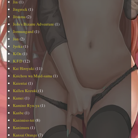
Jin
(1)
Jingrock
(1)
Jitsuma
(2)
JoJo's Bizarre Adventure
(1)
Jormungand
(1)
Jun
(2)
Jyoka
(1)
K-On
(1)
K.F.D
(12)
Kai Hiroyuki
(11)
Kaichou wa Maid-sama
(1)
Kaientai
(1)
Kallen Kozuki
(1)
Kamei
(1)
Kamino Ryu-ya
(1)
Kanbe
(1)
Kanimiso-tei
(8)
Kanimura
(1)
Kansai Orange
(7)