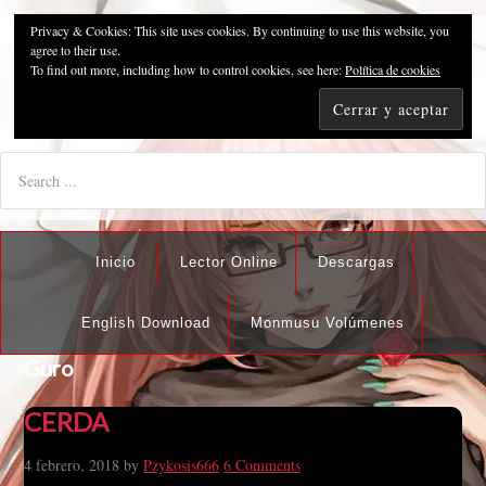
Privacy & Cookies: This site uses cookies. By continuing to use this website, you
Pzykosis666HFansub
agree to their use.
To find out more, including how to control cookies, see here:
Política de cookies
"I'm the best there is at what I do, but what I do best isn't very
nice".
Inicio
Lector Online
Descargas
English Download
Monmusu Volúmenes
Guro
CERDA
4 febrero, 2018
by
Pzykosis666
6 Comments