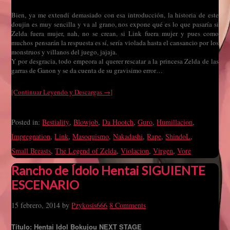
Bien, ya me extendí demasiado con esa introducción, la historia de este
doujin es muy sencilla y va al grano, nos expone qué es lo que pasaría si
Zelda fuera mujer, nah, no se crean, si Link fuera mujer y pues como
muchos pensarán la respuesta es sí, sería violada hasta el cansancio por los
monstruos y villanos del juego, jajaja.
Y por desgracia, todo empeora al querer rescatar a la princesa Zelda de las
garras de Ganon y se da cuenta de su gravisimo error…
[Continuar Leyendo y Descargas →]
Posted in:
Bestiality
,
Blowjob
,
Da Hootch
,
Guro
,
Humillacion
,
Impregnation
,
Link
,
Masoquismo
,
Nakadashi
,
Rape
,
ShindoL
,
Small Breasts
,
The Legend of Zelda
,
Violacion
,
Virgen
,
Vore
Rancho de Ídolo Hentai SIGUIENTE
ESCENARIO
15 febrero, 2014
by
Pzykosis666
8 Comments
Título: Hentai Idol Bokujou NEXT STAGE