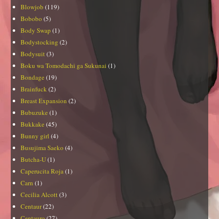
Blowjob
(119)
Bobobo
(5)
Body Swap
(1)
Bodystocking
(2)
Bodysuit
(3)
Boku wa Tomodachi ga Sukunai
(1)
Bondage
(19)
Brainfuck
(2)
Breast Expansion
(2)
Bubuzuke
(1)
Bukkake
(45)
Bunny girl
(4)
Busujima Saeko
(4)
Butcha-U
(1)
Caperucita Roja
(1)
Carn
(1)
Cecilia Alcott
(3)
Centaur
(22)
Centauro
(27)