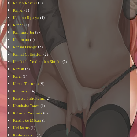
Kallen Kozuki
(1)
Kamei
(1)
Kamino Ryu-ya
(1)
Kanbe
(1)
Kanimiso-tei
(8)
Kanimura
(1)
Kansai Orange
(7)
Kantai Collection
(2)
Karakishi Youhei-dan Shinka
(2)
Karasu
(3)
Karei
(1)
Karma Tatsurou
(9)
Karumaya
(4)
Kasetsu Shirokuma
(2)
Kasukabe Tarou
(1)
Katsurai Yoshiaki
(8)
Kesshoku Mikan
(1)
Kid Icarus
(1)
Kinbou Sokai
(2)