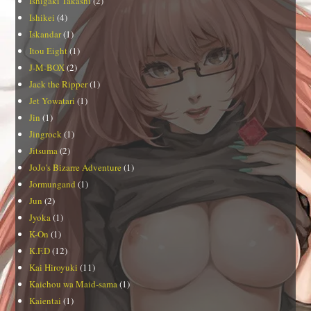
Ishigaki Takashi
(2)
Ishikei
(4)
Iskandar
(1)
Itou Eight
(1)
J-M-BOX
(2)
Jack the Ripper
(1)
Jet Yowatari
(1)
Jin
(1)
Jingrock
(1)
Jitsuma
(2)
JoJo's Bizarre Adventure
(1)
Jormungand
(1)
Jun
(2)
Jyoka
(1)
K-On
(1)
K.F.D
(12)
Kai Hiroyuki
(11)
Kaichou wa Maid-sama
(1)
Kaientai
(1)