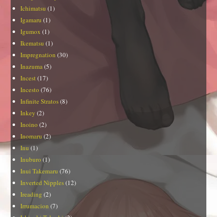
Ichimatsu
(1)
Igamaru
(1)
Igumox
(1)
Ikematsu
(1)
Impregnation
(30)
Inazuma
(5)
Incest
(17)
Incesto
(76)
Infinite Stratos
(8)
Inkey
(2)
Inoino
(2)
Inomaru
(2)
Inu
(1)
Inuburo
(1)
Inui Takemaru
(76)
Inverted Nipples
(12)
Ireading
(2)
Irrumacion
(7)