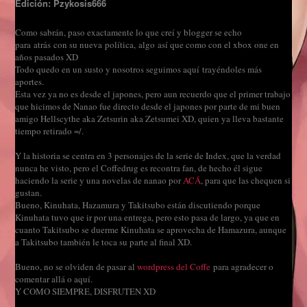
Edición: Pzykosis666
Como sabrán, paso exactamente lo que creí y blogger se echo
para atrás con su nueva política, algo así que como con el xbox one en
años pasados XD
Todo quedo en un susto y nosotros seguimos aquí trayéndoles más
aportes.
Esta vez ya no es desde el japones, pero aun recuerdo que el primer trabajo
que hicimos de Nanao fue directo desde el japones por parte de mi buen
amigo Hellscythe aka Zetsurin aka Zetsumei XD, quien ya lleva bastante
tiempo retirado =/.
Y la historia se centra en 3 personajes de la serie de Index, que la verdad
nunca he visto, pero el Coffedrug es recontra fan, de hecho él sigue
haciendo la serie y una novelas de nanao por
ACÁ
, para que las chequen si
gustan.
Bueno, Kinuhata, Hazamura y Takitsubo están discutiendo porque
Kinuhata tuvo que ir por una entrega, pero esto pasa de largo, ya que en
cuanto Takitsubo se duerme Kinuhata se aprovecha de Hamazura, aunque
a Takitsubo también le toca su parte al final XD.
Bueno, no se olviden de pasar al
wordpress del Coffe
para agradecer o
comentar allá o aquí.
Y COMO SIEMPRE, DISFRUTEN XD