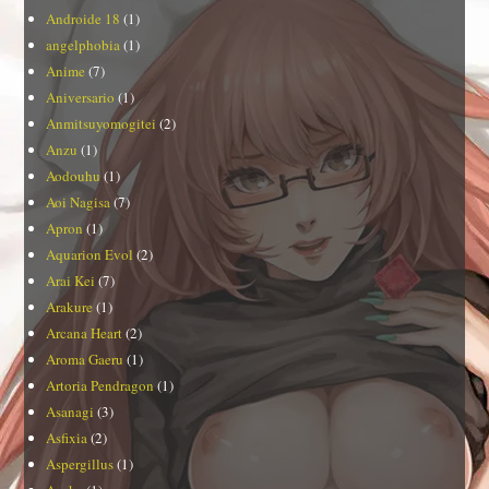
Androide 18
(1)
angelphobia
(1)
Anime
(7)
Aniversario
(1)
Anmitsuyomogitei
(2)
Anzu
(1)
Aodouhu
(1)
Aoi Nagisa
(7)
Apron
(1)
Aquarion Evol
(2)
Arai Kei
(7)
Arakure
(1)
Arcana Heart
(2)
Aroma Gaeru
(1)
Artoria Pendragon
(1)
Asanagi
(3)
Asfixia
(2)
Aspergillus
(1)