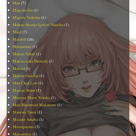
Mae
(7)
Magono-Tei
(1)
Maguro Teikoku
(1)
Mahou Shoujo Lyrical Nanoha
(1)
Maid
(7)
Maidoll
(16)
Maimaimai
(1)
Makari Tohru
(1)
Makinosaka Shinichi
(1)
Makiof
(1)
Makuu Gundan
(1)
Man Chin Low
(1)
Maniac Street
(1)
Maoyuu Maou Yuusha
(1)
Mari Illustrious Makinami
(1)
Maruwa Tarou
(1)
Masane Amaha
(1)
Masoquismo
(3)
Massaratou
(1)