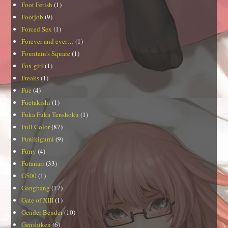
Foot Fetish
(1)
Footjob
(9)
Forced Sex
(1)
Forever and ever…
(1)
Fountain's Square
(1)
Fox girl
(1)
Freaks
(1)
Fue
(4)
Fuetakishi
(1)
Fuka Fuka Tenshoku
(1)
Full Color
(87)
Funikigumi
(9)
Furry
(4)
Futanari
(33)
G500
(1)
Gangbang
(17)
Gate of XIII
(1)
Gender Bender
(10)
Genshiken
(6)