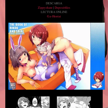
DESCARGA
Zippyshare
|
Depositfiles
LECTURA ONLINE
G.e-Hentai