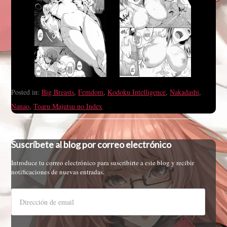
Posted in:
Big Breasts
,
Femdom
,
Kodoku Intelligence
,
Nakadashi
,
Nanao
,
Toaru Majutsu no Index
Suscríbete al blog por correo electrónico
Introduce tu correo electrónico para suscribirte a este blog y recibir
notificaciones de nuevas entradas.