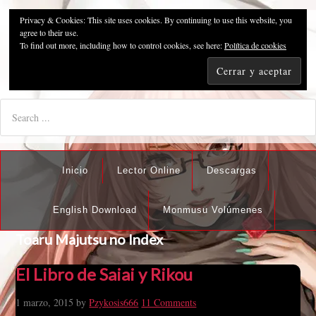
Privacy & Cookies: This site uses cookies. By continuing to use this website, you
Pzykosis666HFansub
agree to their use.
To find out more, including how to control cookies, see here:
Política de cookies
"I'm the best there is at what I do, but what I do best isn't very
nice".
Inicio
Lector Online
Descargas
English Download
Monmusu Volúmenes
Toaru Majutsu no Index
El Libro de Saiai y Rikou
1 marzo, 2015
by
Pzykosis666
11 Comments