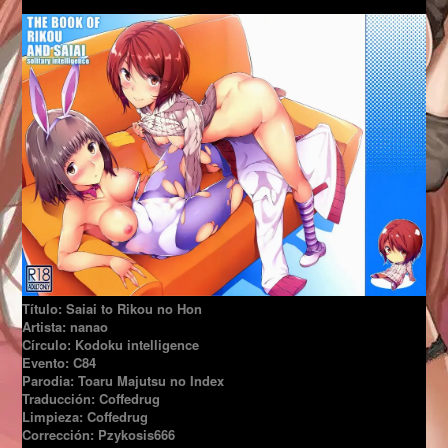
Título: Saiai to Rikou no Hon
Artista: nanao
Círculo: Kodoku intelligence
Evento: C84
Parodia: Toaru Majutsu no
Index
Traducción: Coffedrug
Limpieza: Coffedrug
Corrección: Pzykosis666