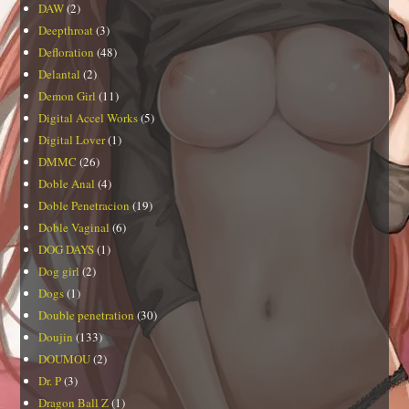
DAW
(2)
Deepthroat
(3)
Defloration
(48)
Delantal
(2)
Demon Girl
(11)
Digital Accel Works
(5)
Digital Lover
(1)
DMMC
(26)
Doble Anal
(4)
Doble Penetracion
(19)
Doble Vaginal
(6)
DOG DAYS
(1)
Dog girl
(2)
Dogs
(1)
Double penetration
(30)
Doujin
(133)
DOUMOU
(2)
Dr. P
(3)
Dragon Ball Z
(1)