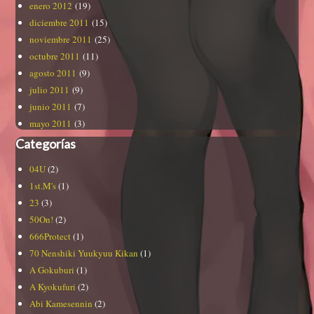
enero 2012
(19)
diciembre 2011
(15)
noviembre 2011
(25)
octubre 2011
(11)
agosto 2011
(9)
julio 2011
(9)
junio 2011
(7)
mayo 2011
(3)
Categorías
04U
(2)
1st.M's
(1)
23
(3)
50On!
(2)
666Protect
(1)
70 Nenshiki Yuukyuu Kikan
(1)
A Gokuburi
(1)
A Kyokufuri
(2)
Abi Kamesennin
(2)