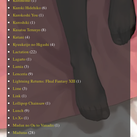
Kurimomo
(1)
Kuroki Hidehiko
(6)
Kurokoshi You
(1)
Kuroshiki
(1)
Kusatsu Terunyo
(8)
Kutani
(4)
Kyuukeijo no Higashi
(4)
Lactation
(22)
Lagarto
(1)
Lamia
(3)
Lenceria
(9)
Lightning Returns: FInal Fantasy XIII
(1)
Lime
(3)
Link
(1)
Lollipop Chainsaw
(1)
Lunch
(9)
Lv.X+
(1)
Madan no Ou to Vanadis
(1)
Maduras
(28)