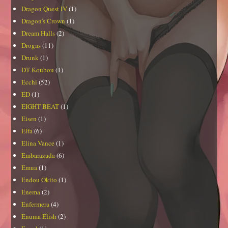
Dragon Quest IV
(1)
Dragon's Crown
(1)
Dream Halls
(2)
Drogas
(11)
Drunk
(1)
DT Koubou
(1)
Ecchi
(52)
ED
(1)
EIGHT BEAT
(1)
Eisen
(1)
Elfa
(6)
Elina Vance
(1)
Embarazada
(6)
Emua
(1)
Endou Okito
(1)
Enema
(2)
Enfermera
(4)
Enuma Elish
(2)