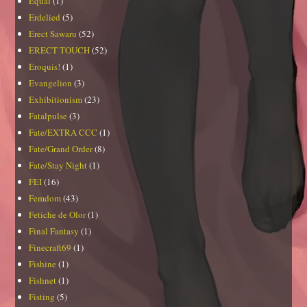
Equal
(1)
Erdelied
(5)
Erect Sawaru
(52)
ERECT TOUCH
(52)
Eroquis!
(1)
Evangelion
(3)
Exhibitionism
(23)
Fatalpulse
(3)
Fate/EXTRA CCC
(1)
Fate/Grand Order
(8)
Fate/Stay Night
(1)
FEI
(16)
Femdom
(43)
Fetiche de Olor
(1)
Final Fantasy
(1)
Finecraft69
(1)
Fishine
(1)
Fishnet
(1)
Fisting
(5)