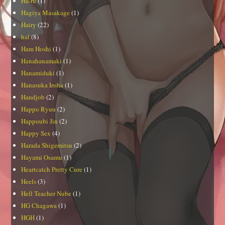
Ha-ru
(1)
Hagiya Masakage
(1)
Hairy
(22)
hal
(8)
Ham Hoshi
(1)
Hanahanamaki
(1)
Hanamiduki
(1)
Hanasuka Iroha
(1)
Handjob
(2)
Happo Ryuu
(2)
Happoubi Jin
(2)
Happy Sex
(4)
Harada Shigemitsu
(2)
Hayami Osamu
(1)
Heartcatch Pretty Cure
(1)
Heels
(3)
Hell Teacher Nube
(1)
HG Chagawa
(1)
HGH
(1)