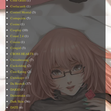
Code Geass
(1)
Coelacanth
(1)
Control Mental
(3)
Corrupción
(5)
Cosine
(1)
Cosplay
(10)
Count 2.4
(1)
Cousin
(1)
Cowgirl
(3)
CROSS HEARTS
(1)
Crossdressing
(7)
Cuckolding
(2)
Cum Eating
(2)
Cuzukago
(1)
Da Hootch
(37)
DAIGO
(1)
Daitoutaku
(1)
Dark Skin
(36)
DATE
(4)