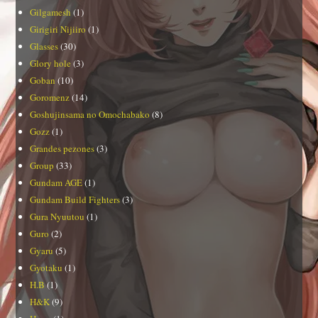
Gilgamesh
(1)
Girigiri Nijiiro
(1)
Glasses
(30)
Glory hole
(3)
Goban
(10)
Goromenz
(14)
Goshujinsama no Omochabako
(8)
Gozz
(1)
Grandes pezones
(3)
Group
(33)
Gundam AGE
(1)
Gundam Build Fighters
(3)
Gura Nyuutou
(1)
Guro
(2)
Gyaru
(5)
Gyotaku
(1)
H.B
(1)
H&K
(9)