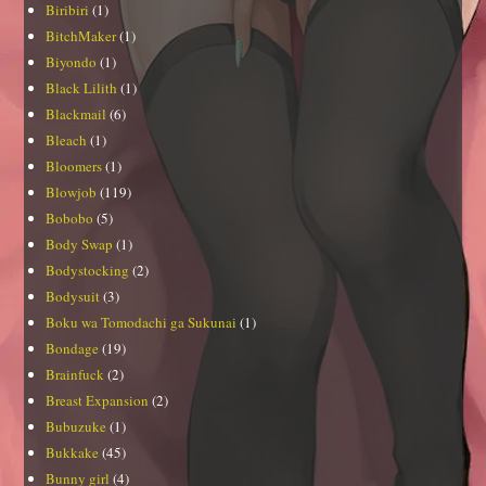
Biribiri
(1)
BitchMaker
(1)
Biyondo
(1)
Black Lilith
(1)
Blackmail
(6)
Bleach
(1)
Bloomers
(1)
Blowjob
(119)
Bobobo
(5)
Body Swap
(1)
Bodystocking
(2)
Bodysuit
(3)
Boku wa Tomodachi ga Sukunai
(1)
Bondage
(19)
Brainfuck
(2)
Breast Expansion
(2)
Bubuzuke
(1)
Bukkake
(45)
Bunny girl
(4)