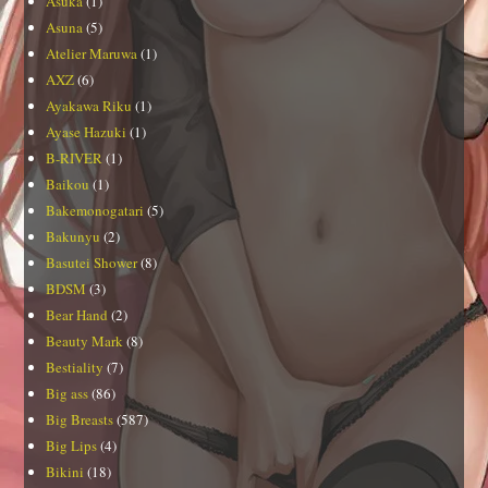
Asuka
(1)
Asuna
(5)
Atelier Maruwa
(1)
AXZ
(6)
Ayakawa Riku
(1)
Ayase Hazuki
(1)
B-RIVER
(1)
Baikou
(1)
Bakemonogatari
(5)
Bakunyu
(2)
Basutei Shower
(8)
BDSM
(3)
Bear Hand
(2)
Beauty Mark
(8)
Bestiality
(7)
Big ass
(86)
Big Breasts
(587)
Big Lips
(4)
Bikini
(18)