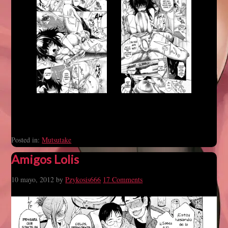
Posted in:
Mutsutake
Amigos Lolis
10 mayo, 2012
by
Pzykosis666
17 Comments