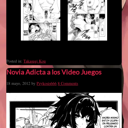
Posted in:
Takasugi Kou
Novia Adicta a los Video Juegos
18 mayo, 2012
by
Pzykosis666
8 Comments