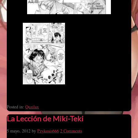
Posted in:
Quzilax
La Lección de Miki-Teki
5 mayo, 2012
by
Pzykosis666
2 Comments