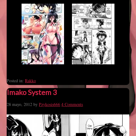
Posted in:
Rakko
Imako System 3
28 mayo, 2012
by
Pzykosis666
4 Comments