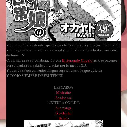
Y lo prometido es deuda, apenas ayer lo vi en ingles y hoy ya lo tienen XD
Y pues ya saben que esto es mensual y el próximo estará hasta principios
de Junio =S.
Como saben es en colaboración con
El Segundo Circulo
así que pacense
por su pagina para darle un gracias por lo menos XD.
Y pues ya saben comenten, hagan sugerencias o lo que quieran
Y COMO SIEMPRE DISFRUTEN XD
DESCARGA
Mediafire
Sendspace
LECTURA ON-LINE
Submanga
G.e-Hentai
Batoto