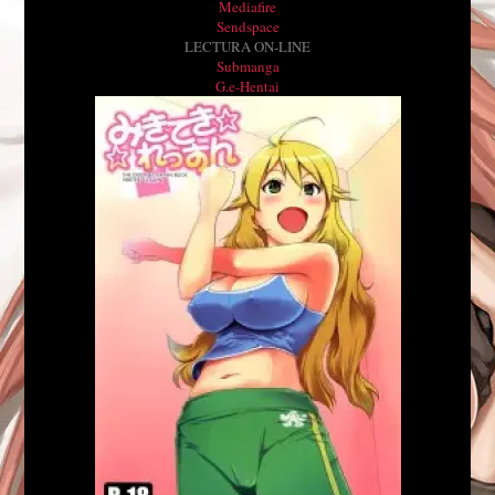
Mediafire
Sendspace
LECTURA ON-LINE
Submanga
G.e-Hentai