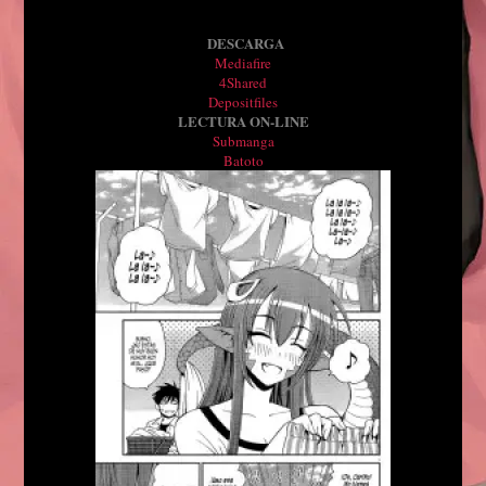
DESCARGA
Mediafire
4Shared
Depositfiles
LECTURA ON-LINE
Submanga
Batoto