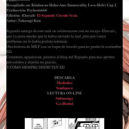
Recopilado en:
Kindan no Haha-Ana (Immorality Love-Hole) Cap 2
Traducción: Pzykosis666
Edición: -Ehecatl-
El Segundo Circulo Scan
Autor: Takasugi Kou
Segunda entrega de este tank en colaboracion con mi tocayo -Ehecatl-,
que ya tenia mucho que le habia enviado la trad, pero por varios
problemas no lo habia podido terminar.
Otra historia de MILF con su toque de incesto para no perder la costumbre
XD.
Comenten, agradezcan, pasence al blog del Segundo para mas aportes
pervertidos y dejenle un gracias.
Y COMO SIEMPRE DISFRUTEN XD
DESCARGA
Mediafire
Sendspace
LECTURA ON-LINE
Submanga
G.e-Hentai