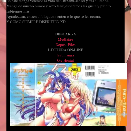
En este manga veremos la vida de Chinami-sensei y sus alumnos.
Manga de mucho humor y sexo feliz, esperamos les guste y pronto
subiremos mas.
Agradezcan, entren al blog, comenten o lo que se les ocurra.
Y COMO SIEMPRE DISFRUTEN XD
DESCARGA
Mediafire
DepositFiles
LECTURA ON-LINE
Submanga
G.e-Hentai