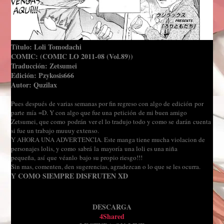
Título: Loli Tomodachi
COMIC:
(COMIC LO 2011-08 (Vol.89))
Traducción: Zetsumei
Edición: Pzykosis666
Autor: Quzilax
Pues después de varias semanas por fin regreso con algo de edición por
parte mía =D. Y con algo que fue una petición de mi buen amigo
Zetsumei, que como podrán ver el lo tradujo todo y como se darán cuenta
si fue un trabajo muuuy extenso.
Y AHORA UNA ADVERTENCIA. Este manga tiene mucha violacion de
personajes lolis, y como sabrá la mayoría una loli es una niña
pequeña, así que véanlo bajo su propio riesgo!!!
Sin mas, comenten, den sugerencias, agradezcan o lo que se les ocurra.
Y COMO SIEMPRE DISFRUTEN XD
DESCARGA
4Shared