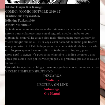
Título: Haijin Kei Kanojo
COMIC:
[COMIC HOTMiLK 2010-12]
Traducción: Pzykosis666
Edición: Pzykosis666
Autor: Mutsutake
Ya tenia mas de un mes sin sacar absolutamente nada de mi completa
autoria puras colaboraciones con el segundo circulo o trabajos con
alguien del scan =S, he estado algo malo últimamente
pero ya estoy de
vuelta aunque aun no al 100 si voy a estar haciendo la lucha para traerles
mas perversión XD.
Este trabajo yo lo tenia en la vista desde hace mas de
un año, pero apenas hace unos días lo tradujeron al ingles y pues
ahora aquí lo tienen ;).
Y pues como el nombre lo indica veremos a una
chica que es una loca por los videojuegos y el problema que eso le causa a
su novio…
Eso seria todo, entren al blog, comenten, agradezcan o lo que se les ocurra.
Y COMO SIEMPRE DISFRUTEN XD
DESCARGA
Mediafire
LECTURA ON-LINE
Submanga
G.e-Hentai