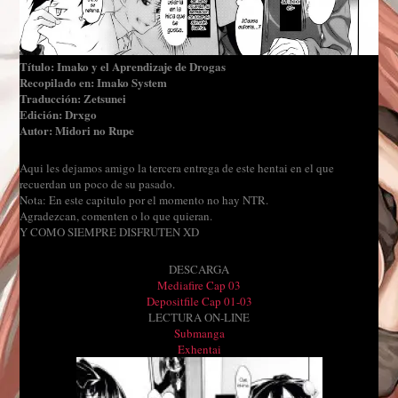
Título: Imako y el Aprendizaje de Drogas
Recopilado en: Imako System
Traducción: Zetsunei
Edición: Drxgo
Autor: Midori no Rupe
Aqui les dejamos amigo la tercera entrega de este hentai en el que
recuerdan un poco de su pasado.
Nota: En este capitulo por el momento no hay NTR.
Agradezcan, comenten o lo que quieran.
Y COMO SIEMPRE DISFRUTEN XD
DESCARGA
Mediafire Cap 03
Depositfile Cap 01-03
LECTURA ON-LINE
Submanga
Exhentai