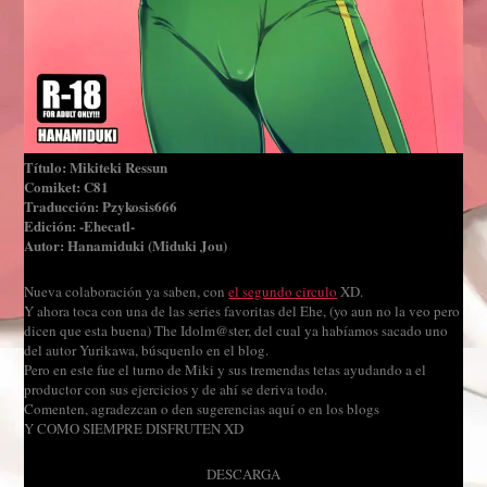
Título: Mikiteki Ressun
Comiket: C81
Traducción: Pzykosis666
Edición: -Ehecatl-
Autor: Hanamiduki (Miduki Jou)
Nueva colaboración ya saben, con
el segundo circulo
XD.
Y ahora toca con una de las series favoritas del Ehe, (yo aun no la veo pero
dicen que esta buena) The Idolm@ster, del cual ya habíamos sacado uno
del autor Yurikawa, búsquenlo en el blog.
Pero en este fue el turno de Miki y sus tremendas tetas ayudando a el
productor con sus ejercicios y de ahí se deriva todo.
Comenten, agradezcan o den sugerencias aquí o en los blogs
Y COMO SIEMPRE DISFRUTEN XD
DESCARGA