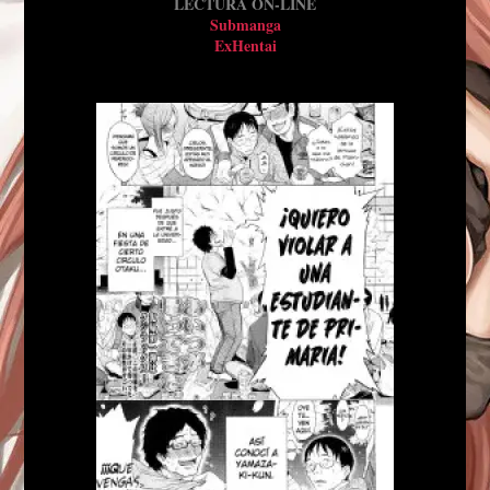
LECTURA ON-LINE
Submanga
ExHentai