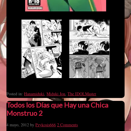
Posted in:
Hanamiduki
,
Miduki Jou
,
The IDOLMaster
Todos los Días que Hay una Chica
Monstruo 2
4 mayo, 2012
by
Pzykosis666
2 Comments