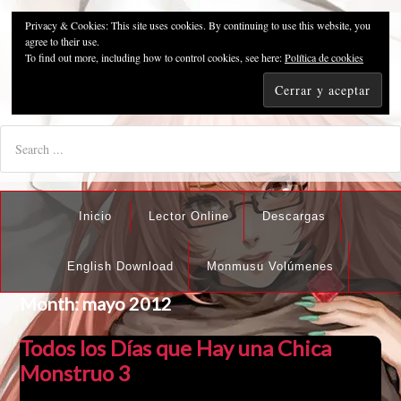
Privacy & Cookies: This site uses cookies. By continuing to use this website, you
Pzykosis666HFansub
agree to their use.
To find out more, including how to control cookies, see here:
Política de cookies
"I'm the best there is at what I do, but what I do best isn't very
nice".
Inicio
Lector Online
Descargas
English Download
Monmusu Volúmenes
Month:
mayo 2012
Todos los Días que Hay una Chica
Monstruo 3