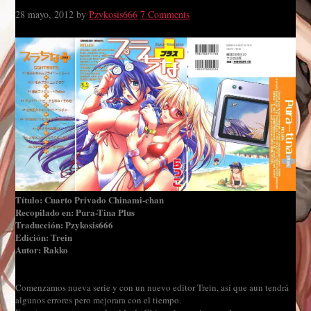
28 mayo, 2012
by
Pzykosis666
7 Comments
Título: Cuarto Privado Chinami-chan
Recopilado en: Pura-Tina Plus
Traducción: Pzykosis666
Edición: Trein
Autor: Rakko
Comenzamos nueva serie y con un nuevo editor Trein, así que aun tendrá
algunos errores pero mejorara con el tiempo.