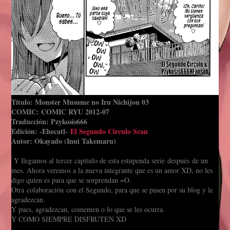
Título: Monster Musume no Iru Nichijou 03
COMIC:
COMIC RYU 2012-07
Traducción: Pzykosis666
Edición: -Ehecatl-
El Segundo Circulo Scan
Autor: Okayado (Inui Takemaru)
Y llegamos al tercer capitulo de esta estupenda serie después de un
mes. Ahora veremos a la nueva integrante que es un amor XD, no les
digo quien es para que se sorprendan =O.
Otra colaboración con el Segundo, para que se pasen por su blog y le
agradezcan.
Y pues, agradezcan, comenten o lo que se les ocurra.
Y COMO SIEMPRE DISFRUTEN XD