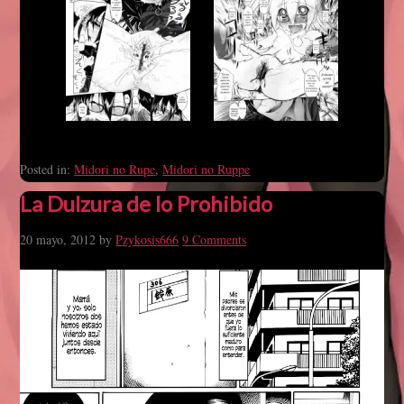
Posted in:
Midori no Rupe
,
Midori no Ruppe
La Dulzura de lo Prohibido
20 mayo, 2012
by
Pzykosis666
9 Comments