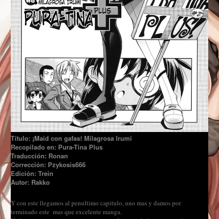
Título: ¡Maid con gafas! Milagrosa Irumi
Recopilado en: Pura-Tina Plus
Traducción: Ronan
Corrección: Pzykosis666
Edición: Trein
Autor: Rakko
Y con este llegamos al penultimo capitulo, uno mas y damos por
terminado este mas que excelente manga.