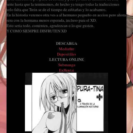
serie hasta que la terminemos, de hecho ya tengo todas la traducciones
solo falta que Trein se de el tiempo de editarlas y lo acabamos.
En la historia veremos otra ves a al hermano pequeño en accion pero ahora
sera con la hermana menos esperada, incluso para el XD.
Esto seria todo, comenten, agradezcan o lo que gusten.
Y COMO SIEMPRE DISFRUTEN XD
DESCARGA
Mediafire
Depositfiles
LECTURA ONLINE
Submanga
ExHentai