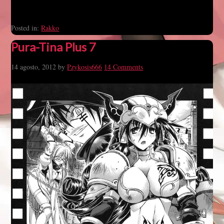
Posted in:
Rakko
Pura-Tina Plus 7
14 agosto, 2012
by
Pzykosis666
14 Comments