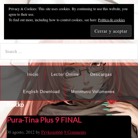
Privacy & Cookies: This site uses cookies. By continuing to use this website, you
Pzykosis666HFansub
agree to their use.
To find out more, including how to control cookies, see here:
Política de cookies
"I'm the best there is at what I do, but what I do best isn't very
nice".
Inicio
Lector Online
Descargas
English Download
Monmusu Volúmenes
Rakko
Pura-Tina Plus 9 FINAL
30 agosto, 2012
by
Pzykosis666
9 Comments