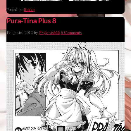
Posted in:
Rakko
Pura-Tina Plus 8
19 agosto, 2012
by
Pzykosis666
6 Comments