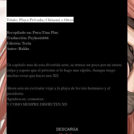
Título: Playa Privada; Chinami + Otros
Recopilado en: Pura-Tina Plus
Traducción: Pzykosis666
Edición: Trein
Autor: Rakko
Un capitulo mas de esta divertida serie, se retraso un poco por mi entera
culpa y espero que el próximo si lo hago mas rápido, Aunque tengo
muchas cosas que hacer aun XD.
Ahora sera un excitante viaje a la playa de los tres hermanos y el
presidente.
Agradezcan, comenten.
Y COMO SIEMPRE DISFRUTEN XD
DESCARGA