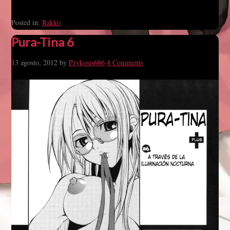
Posted in:
Rakko
Pura-Tina 6
13 agosto, 2012
by
Pzykosis666
4 Comments