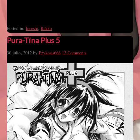
Posted in:
Incesto
,
Rakko
Pura-Tina Plus 5
30 julio, 2012
by
Pzykosis666
12 Comments