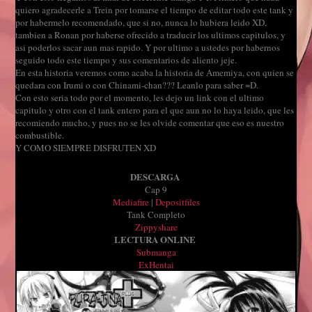
quiero agradecerle a Trein por tomarse el tiempo de editar todo este tank y
por habermelo recomendado, que si no, nunca lo hubiera leido XD,
tambien a Ronan por haberse ofrecido a traducir los ultimos capitulos, y
asi poderlos sacar aun mas rapido. Y por ultimo a ustedes por habernos
seguido todo este tiempo y sus comentarios de aliento jeje.
En esta historia veremos como acaba la historia de Amemiya, con quien se
quedara con Irumi o con Chinami-chan??? Leanlo para saber =D.
Con esto seria todo por el momento, les dejo un link con el ultimo
capitulo y otro con el tank entero para el que aun no lo haya leido, que les
recomiendo mucho, y pues no se les olvide comentar que eso es nuestro
combustible.
Y COMO SIEMPRE DISFRUTEN XD
DESCARGA
Cap 9
Mediafire
|
Depositfiles
Tank Completo
Zippyshare
LECTURA ONLINE
Submanga
ExHentai