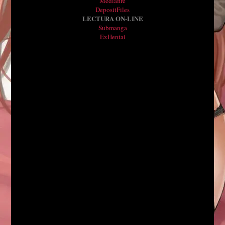
Mediafire
DepositFiles
LECTURA ON-LINE
Submanga
ExHentai