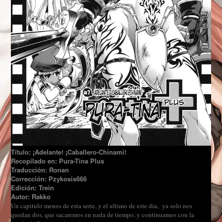
Título: ¡Adelante! ¡Caballero-Chinami!
Recopilado en: Pura-Tina Plus
Traducción: Ronan
Corrección: Pzykosis666
Edición: Trein
Autor: Rakko
Un capitulo menos de esta serie, y el ultimo de este dia, ya solo nos
quedan dos, que sacaremos en nada de tiempo, y continuamos con la