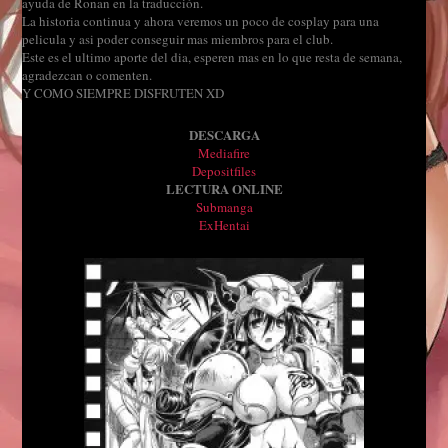
ayuda de Ronan en la traducción.
La historia continua y ahora veremos un poco de cosplay para una
pelicula y asi poder conseguir mas miembros para el club.
Este es el ultimo aporte del dia, esperen mas en lo que resta de semana,
agradezcan o comenten.
Y COMO SIEMPRE DISFRUTEN XD
DESCARGA
Mediafire
Depositfiles
LECTURA ONLINE
Submanga
ExHentai