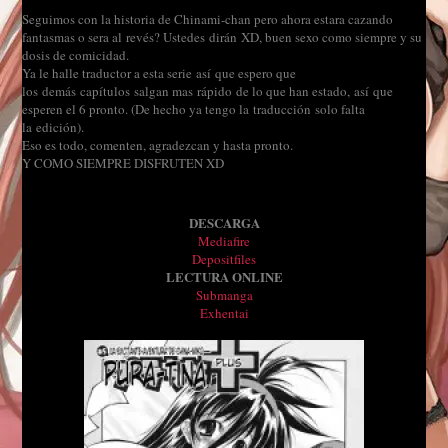
Seguimos con la historia de Chinami-chan pero ahora estara cazando
fantasmas o sera al revés? Ustedes dirán XD, buen sexo como siempre y su
dosis de comicidad.
Ya le halle traductor a esta serie así que espero que
los demás capítulos salgan mas rápido de lo que han estado, así que
esperen el 6 pronto. (De hecho ya tengo la traducción solo falta
la edición).
Eso es todo, comenten, agradezcan y hasta pronto.
Y COMO SIEMPRE DISFRUTEN XD
DESCARGA
Mediafire
Depositfiles
LECTURA ONLINE
Submanga
Exhentai