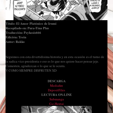
Título: El Amor Platónico de Irumi
Recopilado en: Pura-Tina Plus
Traducción: Pzykosis666
Edición: Trein
Autor: Rakko
Seguimos con esta divertidisima historia y en esta ocasión es el turno de
la sadica vice-presidenta o eso es lo que nos quiere hacer pensar jeje.
Comenten, agradezcan o lo que se le ocurra.
Y COMO SIEMPRE DISFRUTEN XD
DESCARGA
Mediafire
DepositFiles
LECTURA ON-LINE
Submanga
G.e-Hentai