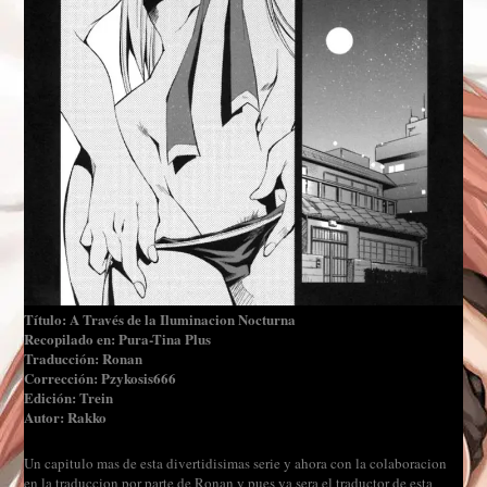
Título: A Través de la Iluminacion Nocturna
Recopilado en: Pura-Tina Plus
Traducción: Ronan
Corrección: Pzykosis666
Edición: Trein
Autor: Rakko
Un capitulo mas de esta divertidisimas serie y ahora con la colaboracion
en la traduccion por parte de Ronan y pues ya sera el traductor de esta