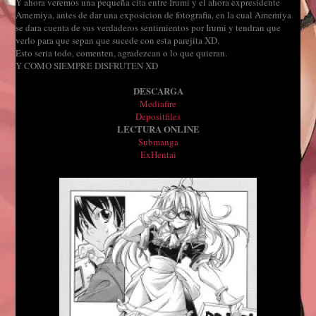
Y ahora veremos una pequeña cita entre Irumi y el ahora expresidente
Amemiya, antes de dar una exposicion de fotografia, en la cual Amemiya
se dara cuenta de sus verdaderos sentimientos por Irumi y tendran que
verlo para que sepan que sucede con esta parejita XD.
Esto seria todo, comenten, agradezcan o lo que quieran.
Y COMO SIEMPRE DISFRUTEN XD
DESCARGA
Mediafire
Depositfiles
LECTURA ONLINE
Submanga
ExHentai