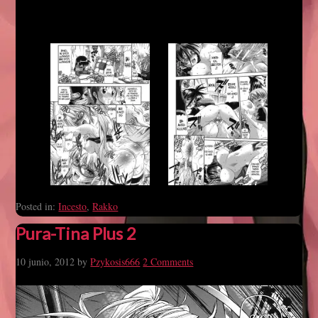
Posted in:
Incesto
,
Rakko
Pura-Tina Plus 2
10 junio, 2012
by
Pzykosis666
2 Comments