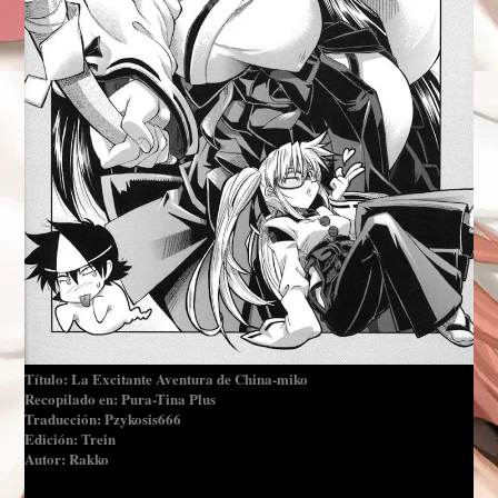
Título: La Excitante Aventura de China-miko
Recopilado en: Pura-Tina Plus
Traducción: Pzykosis666
Edición: Trein
Autor: Rakko