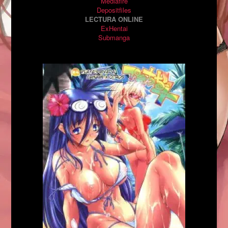
Mediafire
Depositfiles
LECTURA ONLINE
ExHentai
Submanga