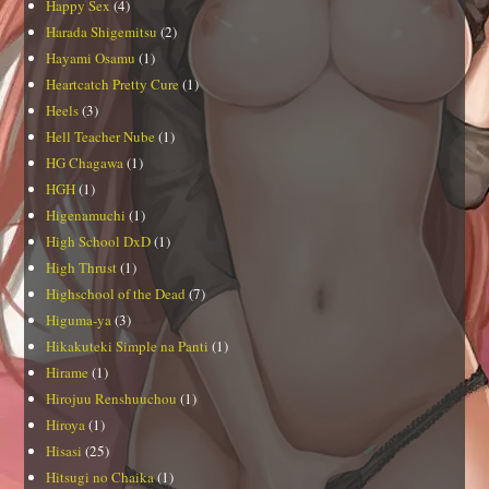
Happy Sex
(4)
Harada Shigemitsu
(2)
Hayami Osamu
(1)
Heartcatch Pretty Cure
(1)
Heels
(3)
Hell Teacher Nube
(1)
HG Chagawa
(1)
HGH
(1)
Higenamuchi
(1)
High School DxD
(1)
High Thrust
(1)
Highschool of the Dead
(7)
Higuma-ya
(3)
Hikakuteki Simple na Panti
(1)
Hirame
(1)
Hirojuu Renshuuchou
(1)
Hiroya
(1)
Hisasi
(25)
Hitsugi no Chaika
(1)