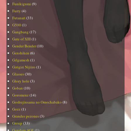
Funikigumi
(9)
Furry
(4)
Futanari
(33)
G500
(1)
Gangbang
(17)
Gate of XIII
(1)
Gender Bender
(10)
Genshiken
(6)
Gilgamesh
(1)
Girigiri Nijiiro
(1)
Glasses
(30)
Glory hole
(3)
Goban
(10)
Goromenz
(14)
Goshujinsama no Omochabako
(8)
Gozz
(1)
Grandes pezones
(3)
Group
(33)
Gundam AGE
(1)