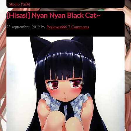
,
Studio ParM
[Hisasi] Nyan Nyan Black Cat~
23 septiembre, 2012
by
Pzykosis666
7 Comments