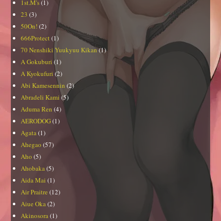
1st.M's
(1)
23
(3)
50On!
(2)
666Protect
(1)
70 Nenshiki Yuukyuu Kikan
(1)
A Gokuburi
(1)
A Kyokufuri
(2)
Abi Kamesennin
(2)
Abradeli Kami
(5)
Aduma Ren
(4)
AERODOG
(1)
Agata
(1)
Ahegao
(57)
Aho
(5)
Ahobaka
(5)
Aida Mai
(1)
Air Praitre
(12)
Aiue Oka
(2)
Akinosora
(1)