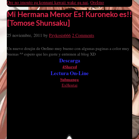
Ore no imouto ga konnani kawaii wake ga nai
,
OreImo
Mi Hermana Menor Es! Kuroneko es!!
[Tomose Shunsaku]
25 noviembre, 2011
by
Pzykosis666
2 Comments
Un nuevo doujin de OreImo muy bueno con algunas paginas a color muy
buenas ^^ espero que les guste y entrenen al blog XD
Descarga
4Shared
Lectura On-Line
Submanga
ExHentai