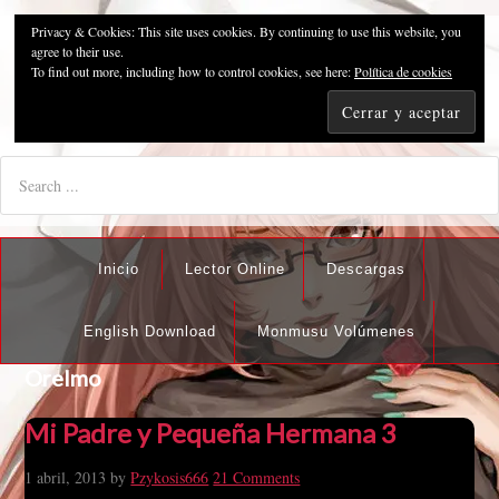
Privacy & Cookies: This site uses cookies. By continuing to use this website, you
Pzykosis666HFansub
agree to their use.
To find out more, including how to control cookies, see here:
Política de cookies
"I'm the best there is at what I do, but what I do best isn't very
nice".
Inicio
Lector Online
Descargas
English Download
Monmusu Volúmenes
OreImo
Mi Padre y Pequeña Hermana 3
1 abril, 2013
by
Pzykosis666
21 Comments