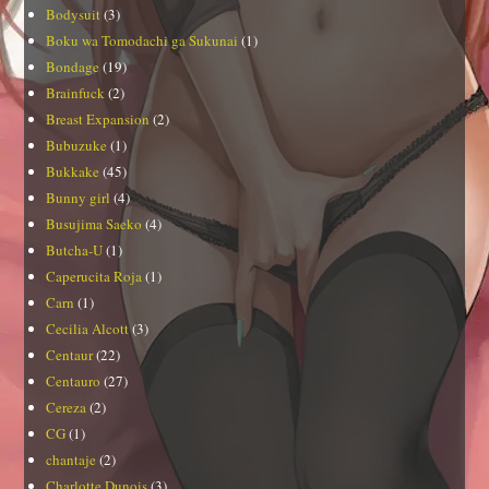
Bodysuit
(3)
Boku wa Tomodachi ga Sukunai
(1)
Bondage
(19)
Brainfuck
(2)
Breast Expansion
(2)
Bubuzuke
(1)
Bukkake
(45)
Bunny girl
(4)
Busujima Saeko
(4)
Butcha-U
(1)
Caperucita Roja
(1)
Carn
(1)
Cecilia Alcott
(3)
Centaur
(22)
Centauro
(27)
Cereza
(2)
CG
(1)
chantaje
(2)
Charlotte Dunois
(3)