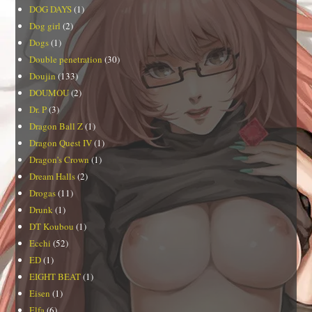
DOG DAYS
(1)
Dog girl
(2)
Dogs
(1)
Double penetration
(30)
Doujin
(133)
DOUMOU
(2)
Dr. P
(3)
Dragon Ball Z
(1)
Dragon Quest IV
(1)
Dragon's Crown
(1)
Dream Halls
(2)
Drogas
(11)
Drunk
(1)
DT Koubou
(1)
Ecchi
(52)
ED
(1)
EIGHT BEAT
(1)
Eisen
(1)
Elfa
(6)