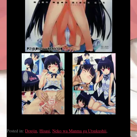
Posted in:
Doujin
,
Hisasi
,
Neko wa Manma ga Utsukushii
,