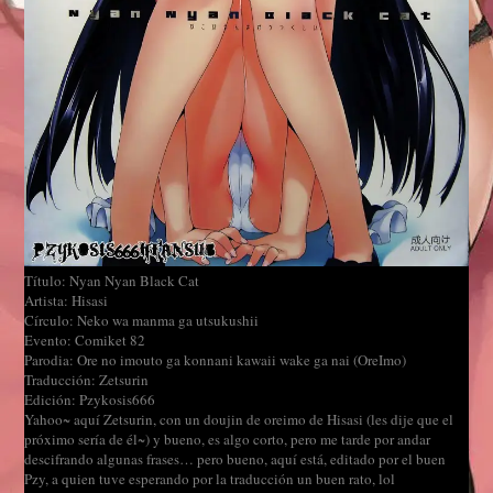
Título: Nyan Nyan Black Cat
Artista: Hisasi
Círculo: Neko wa manma ga utsukushii
Evento: Comiket 82
Parodia: Ore no imouto ga konnani kawaii wake ga nai (OreImo)
Traducción: Zetsurin
Edición: Pzykosis666
Yahoo~ aquí Zetsurin, con un doujin de oreimo de Hisasi (les dije que el
próximo sería de él~) y bueno, es algo corto, pero me tarde por andar
descifrando algunas frases… pero bueno, aquí está, editado por el buen
Pzy, a quien tuve esperando por la traducción un buen rato, lol