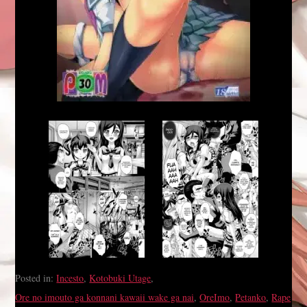
Posted in:
Incesto
,
Kotobuki Utage
,
Ore no imouto ga konnani kawaii wake ga nai
,
OreImo
,
Petanko
,
Rape