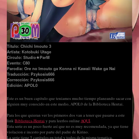
Título: Chichi Imouto 3
Artista: Kotobuki Utage
Círculo: Studio★ParM
Evento: C80
Parodia: Ore no Imouto ga Konna ni Kawaii Wake ga Nai
Traducción: Pzykosis666
Corrección: Pzykosis666
Edición: APOL0
Este es un buen capitulo que teniamos mucho tiempo planeando sacar con
alguien muy conocido en este medio, APOL0 de la Biblioteca Hentai.
Para los que quieran ver los primeros dos van a tener que pasarse a este
link
Biblioteca-Hentai
y para leerlos online
AQUÍ
.
Esta serie es un poco fuerte así que no es muy recomendada, ya que tiene
violacion e incesto por parte del padre de Kirino.
La serie tiene 5 capitulos en total y todos de la misma tematica.