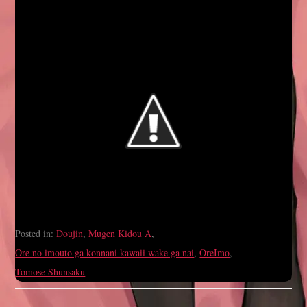
Posted in:
Doujin
,
Mugen Kidou A
,
Ore no imouto ga konnani kawaii wake ga nai
,
OreImo
,
Tomose Shunsaku