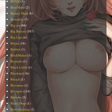
BDSM
(3)
Bear Hand
(2)
Beauty Mark
(8)
Bestiality
(7)
Big ass
(86)
Big Breasts
(587)
Big Lips
(4)
Bikini
(18)
Biribiri
(1)
BitchMaker
(1)
Biyondo
(1)
Black Lilith
(1)
Blackmail
(6)
Bleach
(1)
Bloomers
(1)
Blowjob
(119)
Bobobo
(5)
Body Swap
(1)
Bodystocking
(2)