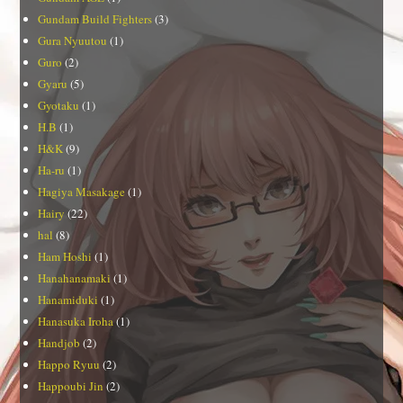
Gundam Build Fighters
(3)
Gura Nyuutou
(1)
Guro
(2)
Gyaru
(5)
Gyotaku
(1)
H.B
(1)
H&K
(9)
Ha-ru
(1)
Hagiya Masakage
(1)
Hairy
(22)
hal
(8)
Ham Hoshi
(1)
Hanahanamaki
(1)
Hanamiduki
(1)
Hanasuka Iroha
(1)
Handjob
(2)
Happo Ryuu
(2)
Happoubi Jin
(2)