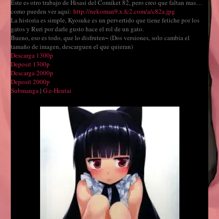
Este es otro trabajo de Hisasi del Comiket 82, pero creo que faltan mas…
como pueden ver aquí:
http://nekoman9.x.fc2.com/a/c82a.jpg
La historia es simple, Kyosuke es un pervertido que tiene fetiche por los
gatos y Ruri por darle gusto hace el rol de un gato.
Bueno, eso es todo, que lo disfruten~ (Dos versiones, solo cambia el
tamaño de imagen, descarguen el que quieran)
Descarga 1300p
Deposit 1300p
Descarga 2000p
Deposit 2000p
Submanga
|
G.e-Hentai