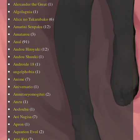
Alexander the Great
(1)
Algolagnia
(1)
Alice no Takarabako
(6)
Amarini Senpaku
(12)
Amatarou
(3)
Anal
(91)
Andou Hiroyuki
(12)
Andou Shuuki
(1)
Androide 18
(1)
angelphobia
(1)
Anime
(7)
Aniversario
(1)
Anmitsuyomogitei
(2)
Anzu
(1)
Aodouhu
(1)
Aoi Nagisa
(7)
Apron
(1)
Aquarion Evol
(2)
Arai Kei
(7)