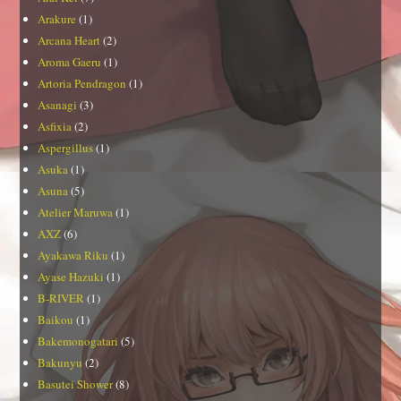
Arakure
(1)
Arcana Heart
(2)
Aroma Gaeru
(1)
Artoria Pendragon
(1)
Asanagi
(3)
Asfixia
(2)
Aspergillus
(1)
Asuka
(1)
Asuna
(5)
Atelier Maruwa
(1)
AXZ
(6)
Ayakawa Riku
(1)
Ayase Hazuki
(1)
B-RIVER
(1)
Baikou
(1)
Bakemonogatari
(5)
Bakunyu
(2)
Basutei Shower
(8)