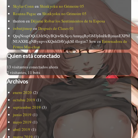
Skylar Conn
en
Shinkyoku no Grimoire 05
Reanna Pagac
en
Shinkyoku no Grimoire 05
therion
en
Déjame Robar los Sentimientos de tu Esposa
iwbntjtmop
en
Después de Clases 01
QpqNoapOQcLbIrSQyBQiwSkSqsyAmrqqBpGMJpImHeBjmanEXPM
NUAXHLgNBynpvxKQnhDAVjqkM 4login7 Sow
en
Entrenadora de
Perros Mai-chan
Quien está conectado
13 visitantes conectados ahora
2 visitantes,
11 bots
Archivos
enero 2020
(2)
octubre 2019
(1)
septiembre 2019
(3)
junio 2019
(1)
mayo 2019
(1)
abril 2019
(1)
marzo 2019
(1)