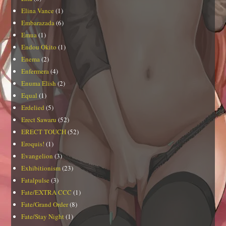
Elina Vance
(1)
Embarazada
(6)
Emua
(1)
Endou Okito
(1)
Enema
(2)
Enfermera
(4)
Enuma Elish
(2)
Equal
(1)
Erdelied
(5)
Erect Sawaru
(52)
ERECT TOUCH
(52)
Eroquis!
(1)
Evangelion
(3)
Exhibitionism
(23)
Fatalpulse
(3)
Fate/EXTRA CCC
(1)
Fate/Grand Order
(8)
Fate/Stay Night
(1)