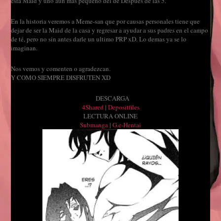
esta Maid y uno au
n mas pequeño de
l de Despues de las 5.
En la historia veremos a Meme-san que por causas
personales tiene que
dejar de s
er la Maid de la casa y regresar a ayudar a sus padres en el cam
po
de
t
é, pero no sin antes darle un ultimo PRP xD. Lo demas ya se lo
imaginan.
Nos vemos y comenten o agradezcan.
Y COMO SIEMPRE DISFRUTEN XD
DESCARGA
4Shared
|
Depositfiles
LECTURA ONLINE
Submanga
|
G.e-Hentai