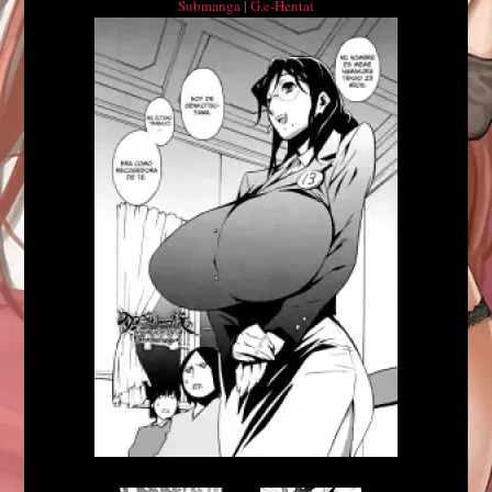
Submanga
|
G.e-Hentai