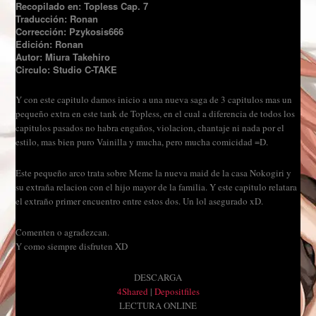
Recopilado en: Topless Cap. 7
Traducción: Ronan
Corrección: Pzykosis666
Edición: Ronan
Autor: Miura Takehiro
Circulo: Studio C-TAKE
Y con este
capitulo damos inicio a una nueva saga de 3 capitulos mas un
pequeño extra en este
tank de Topless, en el cual a diferencia de
todos los
capitulos pasados no habra engaños, violacion
, chantaje ni nada por el
estilo, mas bien puro Va
inilla y mucha, pero mucha comicidad =D.
E
ste pequeño a
rco trata sobre Meme la nueva maid de la casa Nokogiri y
su extraña relacion con el hijo mayor de la familia. Y este capitulo relatara
el extra
ño primer en
cuentro entre estos dos. Un lol asegurado xD.
Com
enten
o
agrad
e
zcan
.
Y como siempre disfruten
XD
DESCARGA
4Shared
|
Depositfiles
LECTURA ONLINE