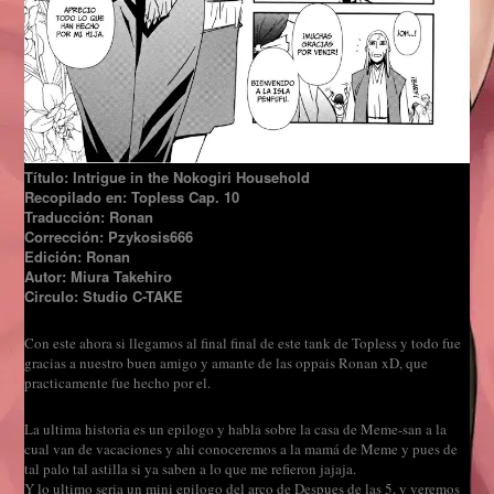
Título: Intrigue in the Nokogiri Household
Recopilado en: Topless Cap. 10
Traducción: Ronan
Corrección: Pzykosis666
Edición: Ronan
Autor: Miura Takehiro
Circulo: Studio C-TAKE
Con este ahora si llegamos al final final de este tank de Topless y todo fue
gracias a nuestro buen amigo y amante de las oppais Ronan xD
,
q
ue
practicamente fue hecho por el.
L
a ultima
histori
a es un epilogo
y
habla sobre la casa de Meme-san a la
cual van de vacaciones y ahi conoceremos a la mam
á de Meme y pues de
tal palo tal astilla si ya saben a lo que me refieron jajaja.
Y lo ultimo seri
a un mini epilogo del arco de Despues de la
s 5, y veremos