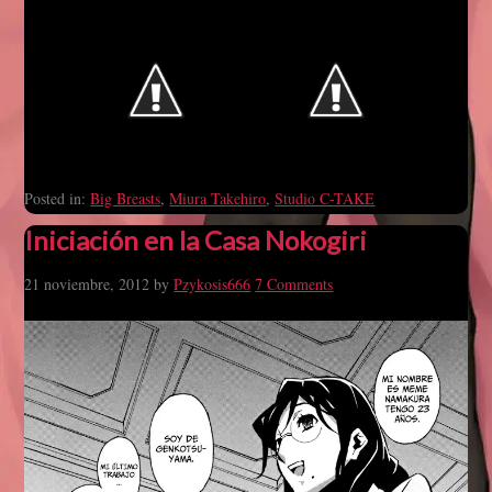
Posted in:
Big Breasts
,
Miura Takehiro
,
Studio C-TAKE
Iniciación en la Casa Nokogiri
21 noviembre, 2012
by
Pzykosis666
7 Comments