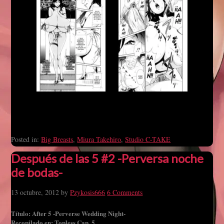
Posted in:
Big Breasts
,
Miura Takehiro
,
Studio C-TAKE
Después de las 5 #2 -Perversa noche
de bodas-
13 octubre, 2012
by
Pzykosis666
6 Comments
Título: After 5 -Perverse Wedding Night-
Recopilado en: Topless Cap. 5