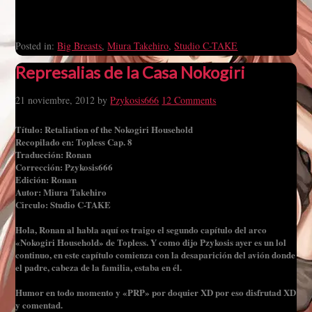
Posted in:
Big Breasts
,
Miura Takehiro
,
Studio C-TAKE
Represalias de la Casa Nokogiri
21 noviembre, 2012
by
Pzykosis666
12 Comments
Título: Retaliation of the Nokogiri Household
Recopilado en: Topless Cap. 8
Traducción: Ronan
Corrección: Pzykosis666
Edición: Ronan
Autor: Miura Takehiro
Circulo: Studio C-TAKE
Hola, Ronan al habla aquí os traigo el segundo capítulo del arco
«Nokogiri Household» de Topless. Y como dijo Pzykosis ayer es un lol
continuo, en este capítulo comienza con la desaparición del avión donde
el padre, cabeza de la familia, estaba en él.
Humor en todo momento y «PRP» por doquier XD por eso disfrutad XD
y comentad.