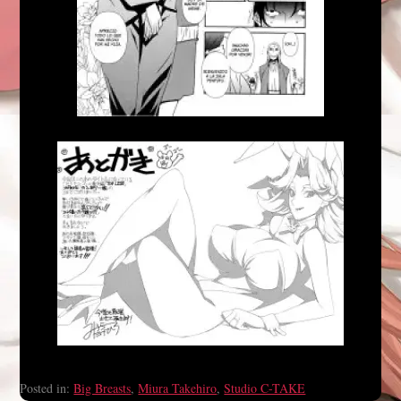
Posted in:
Big Breasts
,
Miura Takehiro
,
Studio C-TAKE