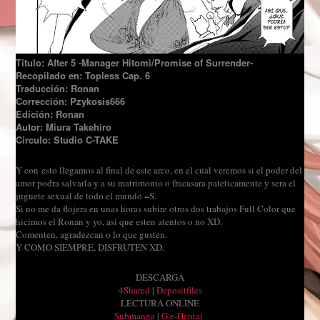
Título: After 5 -Manager Hitomi/Promise of Surrender-
Recopilado en: Topless Cap. 6
Traducción: Ronan
Corrección: Pzykosis666
Edición: Ronan
Autor: Miura Takehiro
Circulo: Studio C-TAKE
Y con
esto llegamos al final de este arco, en el cual veremos si el poder del
amor podra salvarla y a su matrimonio o fracasara pateticamente y sera el
juguete sexual de todo el mundo =S.
Si no me da flojera en unas horas subire otros dos trabajos Full Color que
hicimos el Ronan y yo, asi que esten atentos o no XD.
Comenten, agradezcan o lo que gusten.
Y COMO SIEMPRE, DISFRUTEN XD.
DESCARGA
4Shared
|
Depositfiles
LECTURA ONLINE
Submanga
|
G.e-Hentai