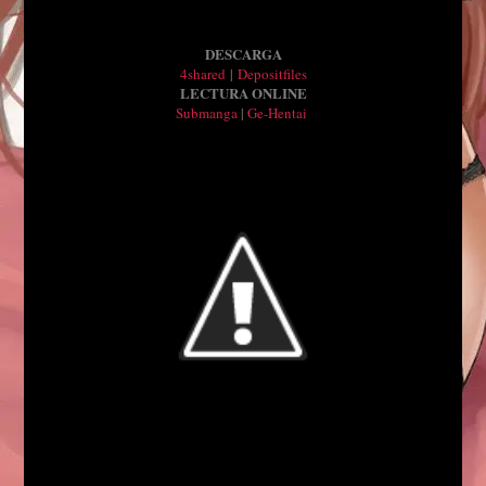
DESCARGA
4shared
|
Depositfiles
L
E
CTURA ONLINE
Submanga
|
Ge-Hen
tai