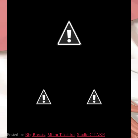
Posted in:
Big Breasts
,
Miura Takehiro
,
Studio C-TAKE