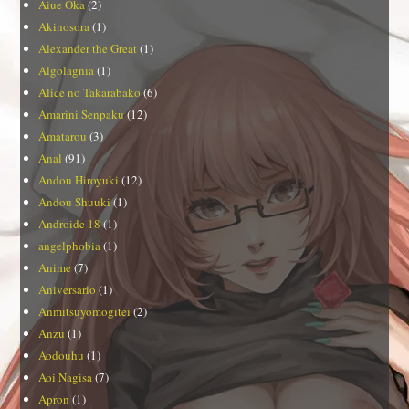
Aiue Oka
(2)
Akinosora
(1)
Alexander the Great
(1)
Algolagnia
(1)
Alice no Takarabako
(6)
Amarini Senpaku
(12)
Amatarou
(3)
Anal
(91)
Andou Hiroyuki
(12)
Andou Shuuki
(1)
Androide 18
(1)
angelphobia
(1)
Anime
(7)
Aniversario
(1)
Anmitsuyomogitei
(2)
Anzu
(1)
Aodouhu
(1)
Aoi Nagisa
(7)
Apron
(1)