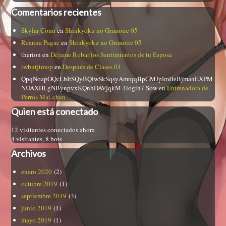
Comentarios recientes
Skylar Conn
en
Shinkyoku no Grimoire 05
Reanna Pagac
en
Shinkyoku no Grimoire 05
therion
en
Déjame Robar los Sentimientos de tu Esposa
iwbntjtmop
en
Después de Clases 01
QpqNoapOQcLbIrSQyBQiwSkSqsyAmrqqBpGMJpImHeBjmanEXPM
NUAXHLgNBynpvxKQnhDAVjqkM 4login7 Sow
en
Entrenadora de
Perros Mai-chan
Quien está conectado
12 visitantes conectados ahora
4 visitantes,
8 bots
Archivos
enero 2020
(2)
octubre 2019
(1)
septiembre 2019
(3)
junio 2019
(1)
mayo 2019
(1)