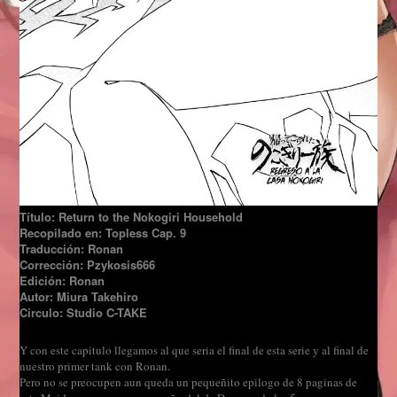
Título: Return to the Nokogiri Household
Recopilado en: Topless Cap. 9
Traducción: Ronan
Corrección: Pzykosis666
Edición: Ronan
Autor: Miura Takehiro
Circulo: Studio C-TAKE
Y con este capitulo llegamos al que seria el final de esta serie y al final de
nuestro primer tank con Ronan.
Pero no se preocupen aun queda un pequeñito epilogo de 8 paginas de