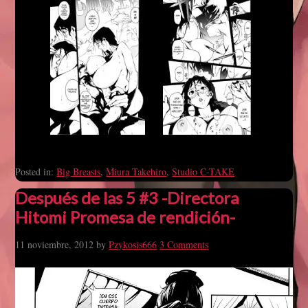
Posted in:
Big Breasts
,
Miura Takehiro
,
Studio C-TAKE
Después de las 5 #3 -Directora
Hitomi Promesa de rendición-
11 noviembre, 2012
by
Pzykosis666
3 Comments