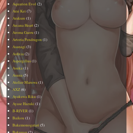
Aquarion Evol
(2)
Arai Kei
(7)
Arakure
(1)
Arcana Heart
(2)
Aroma Gaeru
(1)
Artoria Pendragon
(1)
Asanagi
(3)
Asfixia
(2)
Aspergillus
(1)
Asuka
(1)
Asuna
(5)
Atelier Maruwa
(1)
AXZ
(6)
Ayakawa Riku
(1)
Ayase Hazuki
(1)
B-RIVER
(1)
Baikou
(1)
Bakemonogatari
(5)
Bakunyu
(2)