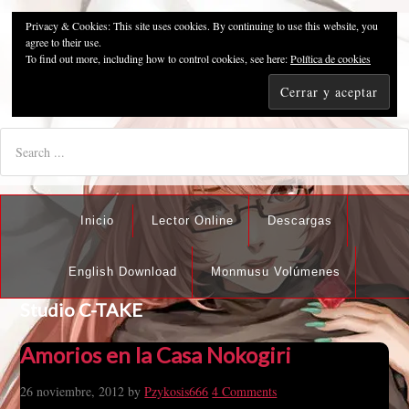
Privacy & Cookies: This site uses cookies. By continuing to use this website, you
Pzykosis666HFansub
agree to their use.
To find out more, including how to control cookies, see here:
Política de cookies
"I'm the best there is at what I do, but what I do best isn't very
nice".
Inicio
Lector Online
Descargas
English Download
Monmusu Volúmenes
Studio C-TAKE
Amorios en la Casa Nokogiri
26 noviembre, 2012
by
Pzykosis666
4 Comments