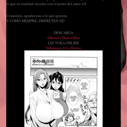
lo que en realidad sucedio con el poder del amor xD.
Com
enten, agradezcan o lo que quieran
.
Y COMO SIEMPRE, DISFRUTEN XD
DESCARGA
4Shared
|
Depositfiles
LECTURA ONLINE
Submanga
|
G.e-Hentai