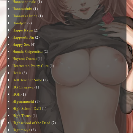
Hanahanamaki
(1)
Hanamiduki
(1)
Hanasuka Iroha
(1)
Handjob
(2)
Happo Ryuu
(2)
Happoubi Jin
(2)
Happy Sex
(4)
Harada Shigemitsu
(2)
Hayami Osamu
(1)
Heartcatch Pretty Cure
(1)
Heels
(3)
Hell Teacher Nube
(1)
HG Chagawa
(1)
HGH
(1)
Higenamuchi
(1)
High School DxD
(1)
High Thrust
(1)
Highschool of the Dead
(7)
Higuma-ya
(3)