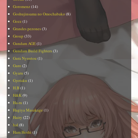
Goromenz
(14)
Goshujinsama no Omochabako
(8)
Gozz
(1)
Grandes pezones
(3)
Group
(33)
Gundam AGE
(1)
Gundam Build Fighters
(3)
Gura Nyuutou
(1)
Guro
(2)
Gyaru
(5)
Gyotaku
(1)
H.B
(1)
H&K
(9)
Ha-ru
(1)
Hagiya Masakage
(1)
Hairy
(22)
hal
(8)
Ham Hoshi
(1)