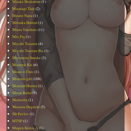
Misaki Shokuhou
(1)
Misasagi Task
(2)
Misato Nana
(1)
Mitsuka Hattori
(1)
Miura Takehiro
(11)
Mix Fry
(1)
Miyabi Tsuzuru
(4)
Miyabi Tsuzuru Bu
(3)
Miyamoto Smoke
(3)
Mizuryu Kei
(6)
Mono x Chro
(1)
Monster girl
(108)
Monster Hunter
(1)
Moon Ruler
(9)
Morisoba
(1)
Mousou Deguchi
(5)
Mr Pavlov
(1)
MTSP
(1)
Mugen Kidou A
(1)