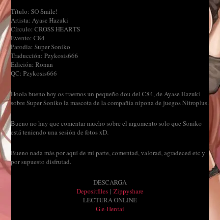
Título: SO Smile!
Artista: Ayase Hazuki
Círculo: CROSS HEARTS
Evento: C84
Parodia: Super Soniko
Traducción: Pzykosis666
Edición: Ronan
QC: Pzykosis666
Hoola bueno hoy os traemos un pequeño dou del C84, de Ayase Hazuki
sobre Super Soniko la mascota de la compañía nipona de juegos Nitroplus.
Bueno no hay que comentar mucho sobre el argumento solo que Soniko
está teniendo una sesión de fotos xD.
Bueno nada más por aquí de mi parte, comentad, valorad, agradeced etc y
por supuesto disfrutad.
DESCARGA
Depositfiles
|
Zippyshare
LECTURA ONLINE
G.e-Hentai