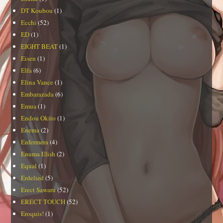
DT Koubou
(1)
Ecchi
(52)
ED
(1)
EIGHT BEAT
(1)
Eisen
(1)
Elfa
(6)
Elina Vance
(1)
Embarazada
(6)
Emua
(1)
Endou Okito
(1)
Enema
(2)
Enfermera
(4)
Enuma Elish
(2)
Equal
(1)
Erdelied
(5)
Erect Sawaru
(52)
ERECT TOUCH
(52)
Eroquis!
(1)