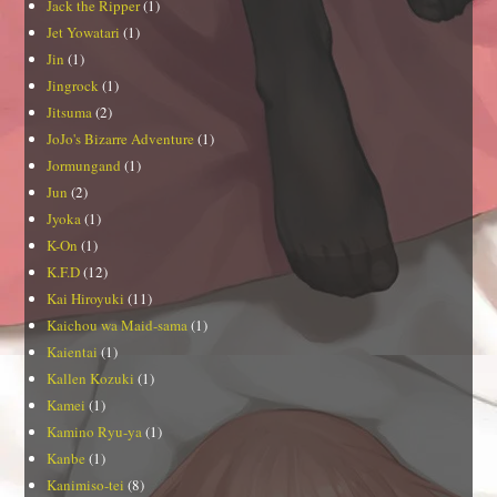
Jack the Ripper
(1)
Jet Yowatari
(1)
Jin
(1)
Jingrock
(1)
Jitsuma
(2)
JoJo's Bizarre Adventure
(1)
Jormungand
(1)
Jun
(2)
Jyoka
(1)
K-On
(1)
K.F.D
(12)
Kai Hiroyuki
(11)
Kaichou wa Maid-sama
(1)
Kaientai
(1)
Kallen Kozuki
(1)
Kamei
(1)
Kamino Ryu-ya
(1)
Kanbe
(1)
Kanimiso-tei
(8)