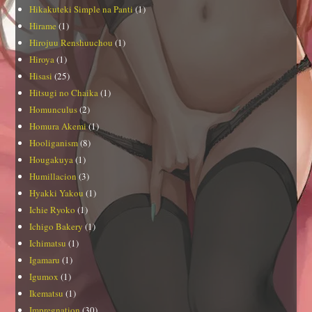
Hikakuteki Simple na Panti
(1)
Hirame
(1)
Hirojuu Renshuuchou
(1)
Hiroya
(1)
Hisasi
(25)
Hitsugi no Chaika
(1)
Homunculus
(2)
Homura Akemi
(1)
Hooliganism
(8)
Hougakuya
(1)
Humillacion
(3)
Hyakki Yakou
(1)
Ichie Ryoko
(1)
Ichigo Bakery
(1)
Ichimatsu
(1)
Igamaru
(1)
Igumox
(1)
Ikematsu
(1)
Impregnation
(30)