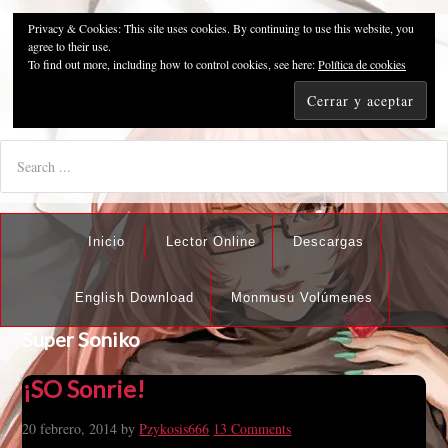
Privacy & Cookies: This site uses cookies. By continuing to use this website, you
Pzykosis666HFansub
agree to their use.
To find out more, including how to control cookies, see here:
Política de cookies
"I'm the best there is at what I do, but what I do best isn't very
nice".
Inicio
Lector Online
Descargas
English Download
Monmusu Volúmenes
Super Soniko
¡SO Sonrie!
20 febrero, 2014
by
Pzykosis666
13 Comments