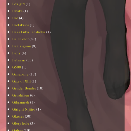
Fox girl
(1)
Freaks
(1)
Fue
(4)
Fuetakishi
(1)
Fuka Fuka Tenshoku
(1)
Full Color
(87)
Funikigumi
(9)
Furry
(4)
Futanari
(33)
G500
(1)
Gangbang
(17)
Gate of XIII
(1)
Gender Bender
(10)
Genshiken
(6)
Gilgamesh
(1)
Girigiri Nijiiro
(1)
Glasses
(30)
Glory hole
(3)
Goban
(10)