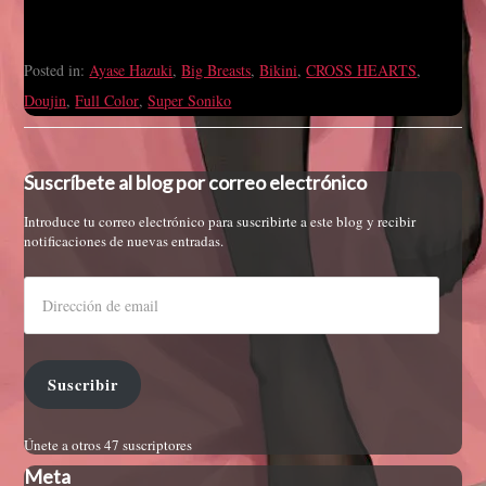
Posted in:
Ayase Hazuki
,
Big Breasts
,
Bikini
,
CROSS HEARTS
,
Doujin
,
Full Color
,
Super Soniko
Suscríbete al blog por correo electrónico
Introduce tu correo electrónico para suscribirte a este blog y recibir
notificaciones de nuevas entradas.
Suscribir
Únete a otros 47 suscriptores
Meta