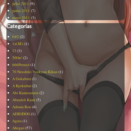
julio 2011
(9)
junio 2011
(7)
mayo 2011
(3)
Categorías
04U
(2)
1st.M's
(1)
23
(3)
50On!
(2)
666Protect
(1)
70 Nenshiki Yuukyuu Kikan
(1)
A Gokuburi
(1)
A Kyokufuri
(2)
Abi Kamesennin
(2)
Abradeli Kami
(5)
Aduma Ren
(4)
AERODOG
(1)
Agata
(1)
Ahegao
(57)