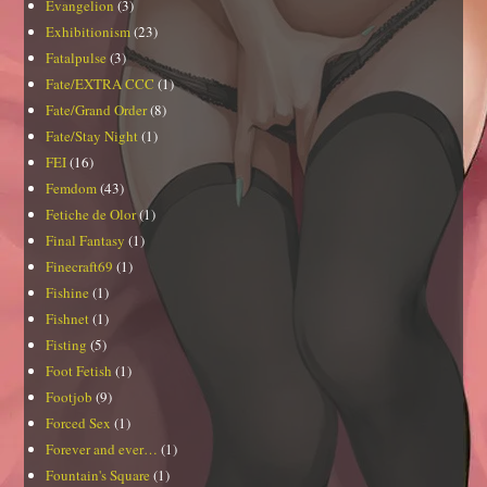
Evangelion
(3)
Exhibitionism
(23)
Fatalpulse
(3)
Fate/EXTRA CCC
(1)
Fate/Grand Order
(8)
Fate/Stay Night
(1)
FEI
(16)
Femdom
(43)
Fetiche de Olor
(1)
Final Fantasy
(1)
Finecraft69
(1)
Fishine
(1)
Fishnet
(1)
Fisting
(5)
Foot Fetish
(1)
Footjob
(9)
Forced Sex
(1)
Forever and ever…
(1)
Fountain's Square
(1)