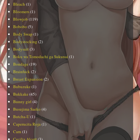
Bleach
(1)
Bloomers
(1)
Blowjob
(119)
Bobobo
(5)
Body Swap
(1)
Bodystocking
(2)
Bodysuit
(3)
Boku wa Tomodachi ga Sukunai
(1)
Bondage
(19)
Brainfuck
(2)
Breast Expansion
(2)
Bubuzuke
(1)
Bukkake
(45)
Bunny girl
(4)
Busujima Saeko
(4)
Butcha-U
(1)
Caperucita Roja
(1)
Carn
(1)
Cecilia Alcott
(3)