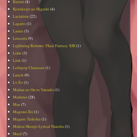
Kutani
(4)
Kyuukeijo no Higashi
(4)
Lactation
(22)
Lagarto
(1)
Lamia
(3)
Lenceria
(9)
Lightning Returns: FInal Fantasy XIII
(1)
Lime
(3)
Link
(1)
Lollipop Chainsaw
(1)
Lunch
(9)
Lv.X+
(1)
Madan no Ou to Vanadis
(1)
Maduras
(28)
Mae
(7)
Magono-Tei
(1)
Maguro Teikoku
(1)
Mahou Shoujo Lyrical Nanoha
(1)
Maid
(7)