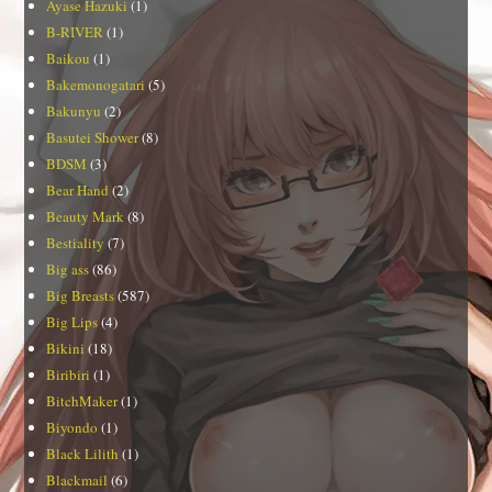
Ayase Hazuki
(1)
B-RIVER
(1)
Baikou
(1)
Bakemonogatari
(5)
Bakunyu
(2)
Basutei Shower
(8)
BDSM
(3)
Bear Hand
(2)
Beauty Mark
(8)
Bestiality
(7)
Big ass
(86)
Big Breasts
(587)
Big Lips
(4)
Bikini
(18)
Biribiri
(1)
BitchMaker
(1)
Biyondo
(1)
Black Lilith
(1)
Blackmail
(6)