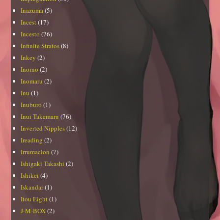
Inazuma
(5)
Incest
(17)
Incesto
(76)
Infinite Stratos
(8)
Inkey
(2)
Inoino
(2)
Inomaru
(2)
Inu
(1)
Inuburo
(1)
Inui Takemaru
(76)
Inverted Nipples
(12)
Ireading
(2)
Irrumacion
(7)
Ishigaki Takashi
(2)
Ishikei
(4)
Iskandar
(1)
Itou Eight
(1)
J-M-BOX
(2)