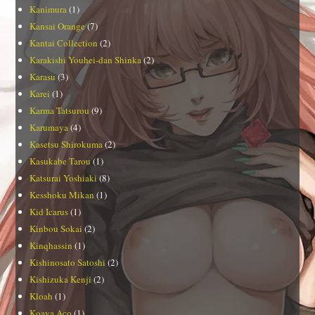
Kanimura
(1)
Kansai Orange
(7)
Kantai Collection
(2)
Karakishi Youhei-dan Shinka
(2)
Karasu
(3)
Karei
(1)
Karma Tatsurou
(9)
Karumaya
(4)
Kasetsu Shirokuma
(2)
Kasukabe Tarou
(1)
Katsurai Yoshiaki
(8)
Kesshoku Mikan
(1)
Kid Icarus
(1)
Kinbou Sokai
(2)
Kinqhassin
(1)
Kishinosato Satoshi
(2)
Kishizuka Kenji
(2)
Kloah
(1)
Koaya Aco
(1)