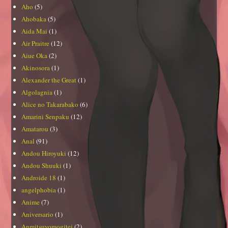
Aho
(5)
Ahobaka
(5)
Aida Mai
(1)
Air Praitre
(12)
Aiue Oka
(2)
Akinosora
(1)
Alexander the Great
(1)
Algolagnia
(1)
Alice no Takarabako
(6)
Amarini Senpaku
(12)
Amatarou
(3)
Anal
(91)
Andou Hiroyuki
(12)
Andou Shuuki
(1)
Androide 18
(1)
angelphobia
(1)
Anime
(7)
Aniversario
(1)
Anmitsuyomogitei
(2)