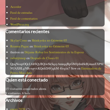
Acceder
Feed de entradas
Feed de comentarios
WordPress.org
Comentarios recientes
Skylar Conn
en
Shinkyoku no Grimoire 05
Reanna Pagac
en
Shinkyoku no Grimoire 05
therion
en
Déjame Robar los Sentimientos de tu Esposa
iwbntjtmop
en
Después de Clases 01
QpqNoapOQcLbIrSQyBQiwSkSqsyAmrqqBpGMJpImHeBjmanEXPM
NUAXHLgNBynpvxKQnhDAVjqkM 4login7 Sow
en
Entrenadora de
Perros Mai-chan
Quien está conectado
15 visitantes conectados ahora
9 visitantes,
6 bots
Archivos
enero 2020
(2)