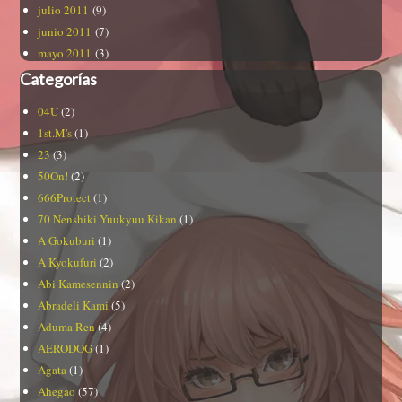
julio 2011
(9)
junio 2011
(7)
mayo 2011
(3)
Categorías
04U
(2)
1st.M's
(1)
23
(3)
50On!
(2)
666Protect
(1)
70 Nenshiki Yuukyuu Kikan
(1)
A Gokuburi
(1)
A Kyokufuri
(2)
Abi Kamesennin
(2)
Abradeli Kami
(5)
Aduma Ren
(4)
AERODOG
(1)
Agata
(1)
Ahegao
(57)