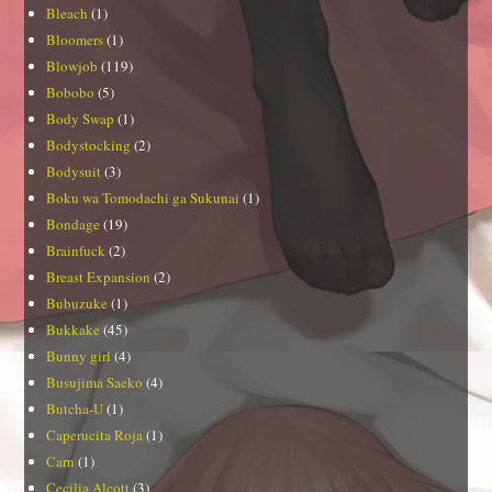
Bleach
(1)
Bloomers
(1)
Blowjob
(119)
Bobobo
(5)
Body Swap
(1)
Bodystocking
(2)
Bodysuit
(3)
Boku wa Tomodachi ga Sukunai
(1)
Bondage
(19)
Brainfuck
(2)
Breast Expansion
(2)
Bubuzuke
(1)
Bukkake
(45)
Bunny girl
(4)
Busujima Saeko
(4)
Butcha-U
(1)
Caperucita Roja
(1)
Carn
(1)
Cecilia Alcott
(3)