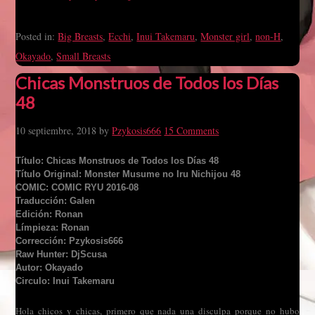
Posted in:
Big Breasts
,
Ecchi
,
Inui Takemaru
,
Monster girl
,
non-H
,
Okayado
,
Small Breasts
Chicas Monstruos de Todos los Días
48
10 septiembre, 2018
by
Pzykosis666
15 Comments
Título: Chicas Monstruos de Todos los Días 48
Título Original: Monster Musume no Iru Nichijou 48
COMIC: COMIC RYU 2016-08
Traducción: Galen
Edición: Ronan
Límpieza: Ronan
Corrección: Pzykosis666
Raw Hunter: DjScusa
Autor: Okayado
Circulo: Inui Takemaru
Hola chicos y chicas, primero que nada una disculpa porque no hubo