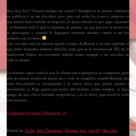
Hey, hey, hey!! Cuanto tiempo sin vernos!! Siempre es lo mismo, tardamos
en publicar y yo me disculpo, pero pues así están las cosas y tampoco es
que pueda hacer mucho al respecto, lo único bueno es que aquí seguimos
y es bastante difícil que lo dejemos de pronto, así que por eso al menos no
se preocupen y cuando lo hagamos nosotros mismos vamos a ser los
primeros en avisarles
Una vez más toda la edición quedó a cargo de Ronan y en este capitulo si
que hubo bastantes redraws difíciles, para que se lo reconozcan XD, en la
traducción Galen, un excelente trabajo como siempre y un servidor en
todo lo demás.
La historia sigue todavía con la última chica peligrosa, la vampiresa, pero
aún no tienen ni idea de quien sea y todo se complica cuando Kurusu, por
estar buscándola es secuestrado y la única chica que puede ayudar a
encontrarlo es Papi, quien por azares del destino, como siempre, se hace
amiga de una chica bastante sospechosa y es la clave para resolver todo
este misterio…
[Continuar Leyendo y Descargas →]
Posted in:
Ecchi
,
Inui Takemaru
,
Monster girl
,
non-H
,
Okayado
,