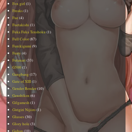
Fox girl
(1)
Freaks
(1)
Fue
(4)
Fuetakishi
(1)
Fuka Fuka Tenshoku
(1)
Full Color
(87)
Funikigumi
(9)
Furry
(4)
Futanari
(33)
G500
(1)
Gangbang
(17)
Gate of XIII
(1)
Gender Bender
(10)
Genshiken
(6)
Gilgamesh
(1)
Girigiri Nijiiro
(1)
Glasses
(30)
Glory hole
(3)
Goban
(10)