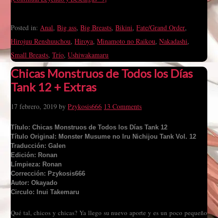
Posted in:
Anal
,
Big ass
,
Big Breasts
,
Bikini
,
Fate/Grand Order
,
Hirojuu Renshuuchou
,
Hiroya
,
Minamoto no Raikou
,
Nakadashi
,
Small Breasts
,
Trío
,
Ushiwakamaru
Chicas Monstruos de Todos los Días
Tank 12 + Extras
17 febrero, 2019
by
Pzykosis666
13 Comments
Título: Chicas Monstruos de Todos los Días Tank 12
Título Original: Monster Musume no Iru Nichijou Tank Vol. 12
Traducción: Galen
Edición: Ronan
Límpieza: Ronan
Corrección: Pzykosis666
Autor: Okayado
Circulo: Inui Takemaru
Qué tal, chicos y chicas? Ya llego su nuevo aporte y es un poco pequeño