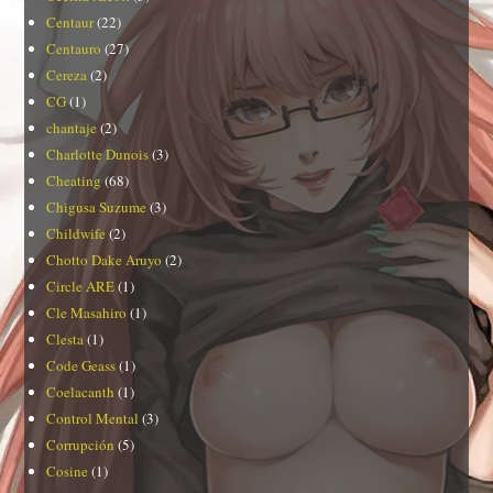
Centaur
(22)
Centauro
(27)
Cereza
(2)
CG
(1)
chantaje
(2)
Charlotte Dunois
(3)
Cheating
(68)
Chigusa Suzume
(3)
Childwife
(2)
Chotto Dake Aruyo
(2)
Circle ARE
(1)
Cle Masahiro
(1)
Clesta
(1)
Code Geass
(1)
Coelacanth
(1)
Control Mental
(3)
Corrupción
(5)
Cosine
(1)