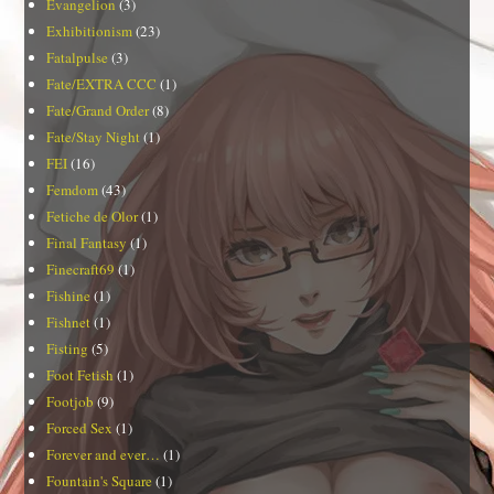
Evangelion
(3)
Exhibitionism
(23)
Fatalpulse
(3)
Fate/EXTRA CCC
(1)
Fate/Grand Order
(8)
Fate/Stay Night
(1)
FEI
(16)
Femdom
(43)
Fetiche de Olor
(1)
Final Fantasy
(1)
Finecraft69
(1)
Fishine
(1)
Fishnet
(1)
Fisting
(5)
Foot Fetish
(1)
Footjob
(9)
Forced Sex
(1)
Forever and ever…
(1)
Fountain's Square
(1)