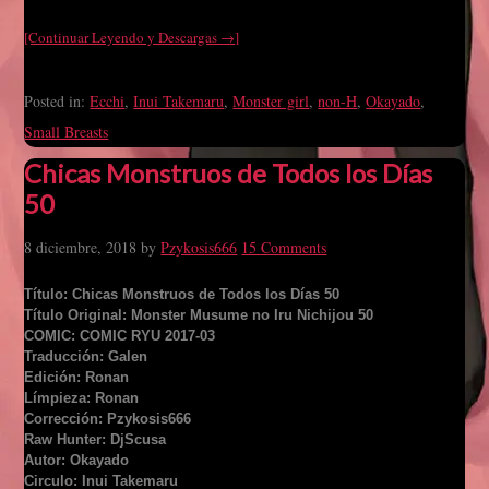
[Continuar Leyendo y Descargas →]
Posted in:
Ecchi
,
Inui Takemaru
,
Monster girl
,
non-H
,
Okayado
,
Small Breasts
Chicas Monstruos de Todos los Días
50
8 diciembre, 2018
by
Pzykosis666
15 Comments
Título: Chicas Monstruos de Todos los Días 50
Título Original: Monster Musume no Iru Nichijou 50
COMIC: COMIC RYU 2017-03
Traducción: Galen
Edición: Ronan
Límpieza: Ronan
Corrección: Pzykosis666
Raw Hunter: DjScusa
Autor: Okayado
Circulo: Inui Takemaru