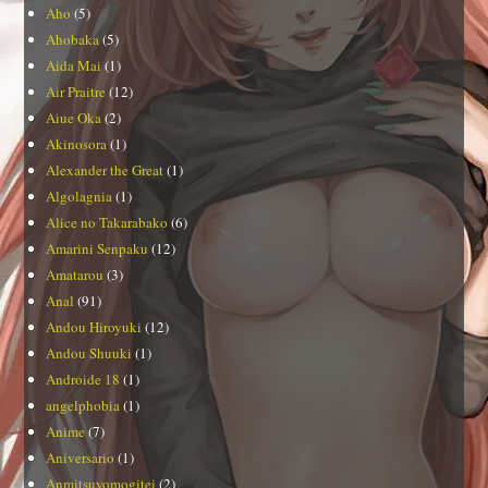
Aho
(5)
Ahobaka
(5)
Aida Mai
(1)
Air Praitre
(12)
Aiue Oka
(2)
Akinosora
(1)
Alexander the Great
(1)
Algolagnia
(1)
Alice no Takarabako
(6)
Amarini Senpaku
(12)
Amatarou
(3)
Anal
(91)
Andou Hiroyuki
(12)
Andou Shuuki
(1)
Androide 18
(1)
angelphobia
(1)
Anime
(7)
Aniversario
(1)
Anmitsuyomogitei
(2)