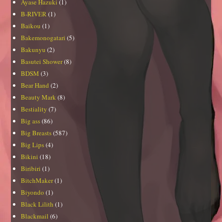
Ayase Hazuki
(1)
B-RIVER
(1)
Baikou
(1)
Bakemonogatari
(5)
Bakunyu
(2)
Basutei Shower
(8)
BDSM
(3)
Bear Hand
(2)
Beauty Mark
(8)
Bestiality
(7)
Big ass
(86)
Big Breasts
(587)
Big Lips
(4)
Bikini
(18)
Biribiri
(1)
BitchMaker
(1)
Biyondo
(1)
Black Lilith
(1)
Blackmail
(6)