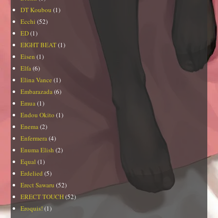
DT Koubou
(1)
Ecchi
(52)
ED
(1)
EIGHT BEAT
(1)
Eisen
(1)
Elfa
(6)
Elina Vance
(1)
Embarazada
(6)
Emua
(1)
Endou Okito
(1)
Enema
(2)
Enfermera
(4)
Enuma Elish
(2)
Equal
(1)
Erdelied
(5)
Erect Sawaru
(52)
ERECT TOUCH
(52)
Eroquis!
(1)