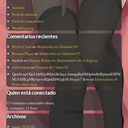
Acceder
Feed de entradas
Feed de comentarios
WordPress.org
Comentarios recientes
Skylar Conn
en
Shinkyoku no Grimoire 05
Reanna Pagac
en
Shinkyoku no Grimoire 05
therion
en
Déjame Robar los Sentimientos de tu Esposa
iwbntjtmop
en
Después de Clases 01
QpqNoapOQcLbIrSQyBQiwSkSqsyAmrqqBpGMJpImHeBjmanEXPM
NUAXHLgNBynpvxKQnhDAVjqkM 4login7 Sow
en
Entrenadora de
Perros Mai-chan
Quien está conectado
15 visitantes conectados ahora
4 visitantes,
11 bots
Archivos
enero 2020
(2)