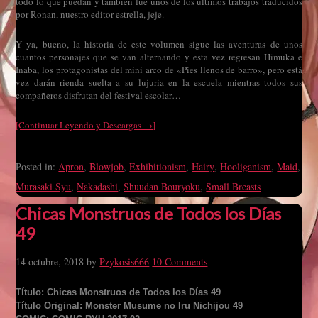
todo lo que puedan y también fue unos de los últimos trabajos traducidos
por Ronan, nuestro editor estrella, jeje.
Y ya, bueno, la historia de este volumen sigue las aventuras de unos
cuantos personajes que se van alternando y esta vez regresan Himuka e
Inaba, los protagonistas del mini arco de «Pies llenos de barro», pero está
vez darán rienda suelta a su lujuria en la escuela mientras todos sus
compañeros disfrutan del festival escolar…
[Continuar Leyendo y Descargas →]
Posted in:
Apron
,
Blowjob
,
Exhibitionism
,
Hairy
,
Hooliganism
,
Maid
,
Murasaki Syu
,
Nakadashi
,
Shuudan Bouryoku
,
Small Breasts
Chicas Monstruos de Todos los Días
49
14 octubre, 2018
by
Pzykosis666
10 Comments
Título: Chicas Monstruos de Todos los Días 49
Título Original: Monster Musume no Iru Nichijou 49