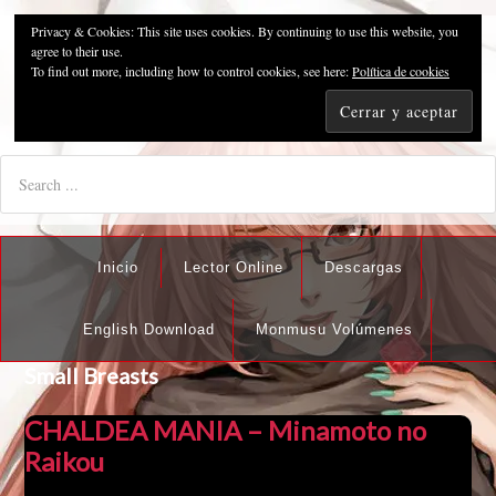
Privacy & Cookies: This site uses cookies. By continuing to use this website, you
Pzykosis666HFansub
agree to their use.
To find out more, including how to control cookies, see here:
Política de cookies
"I'm the best there is at what I do, but what I do best isn't very
nice".
Inicio
Lector Online
Descargas
English Download
Monmusu Volúmenes
Small Breasts
CHALDEA MANIA – Minamoto no
Raikou