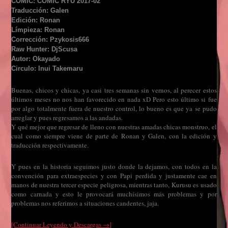
COMIC: COMIC RYU 2017-02
Traducción: Galen
Edición: Ronan
Límpieza: Ronan
Corrección: Pzykosis666
Raw Hunter: DjScusa
Autor: Okayado
Circulo: Inui Takemaru
Buenas, chicos y chicas, ya casi tres semanas sin vernos, al perecer estos
últimos meses no nos han favorecido en nada xD Pero esto último si fue
por algo totalmente fuera de nuestro control, lo bueno es que ya se pudo
arreglar y pues regresamos a las andadas.
Y qué mejor que regresar de lleno con nuestras amadas chicas monstruo, el
cual como siempre viene de parte de Ronan y Galen, con la edición y
traducción respectivamente.
Y pues en la historia seguimos justo donde la dejamos, con todos en la
convención para extraespecies y con Papi perdida y justamente cae en
manos de nuestra tercer especie peligrosa, mientras tanto, Kurusu es usado
como carnada y esto le provocará muchísimos más problemas y por
problemas nos referimos a situaciones candentes, jaja.
[Continuar Leyendo y Descargas →]