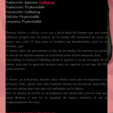
Traducción Japones:
Coffedrug
Traducción: Pzykosis666
Corrección: Coffedrug
Edición: Pzykosis666
Limpieza: Pzykosis666
Buenas, chicos y chicas, ya ni voy a decir nada del tiempo que nos toma
publicar, porque esto ya parece ser la norma xD, trataremos de sacar al
menos uno cada 15 días para no tenerlos tan abandonados, pero no se
promete, jaja.
Y bueno, antes de que termine el mes de las madres les traemos un aporte
de una de las mejores mamás de la historia junto al best mapache, kek.
Este trabajo lo tradujo Coffedrug desde el japones y yo me encargue de lo
demás, para que lo aprecien un poco más, en especial si son fans del GO
como nosotros.
Y bueno, en la historia, nuestro chico Gudao tiene que recompensar a su
sirvienta Ushi, quien han sido bastante buena en recolectar materiales,
pero esta quiere algo más que solo palmadas en la cabeza.
Pero en medio de recibir su recompensa son observados por no otra que
mami Raikou y esta no se quedará de manos cruzadas al ver el
comportamiento de estos…
[Continuar Leyendo y Descargas →]