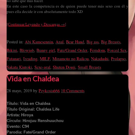
no sabe que más hacer.
En este caso la competencia es de quien puede tener más sexo con él y
pues ella decide ir con absolutamente todo XD
[Continuar Leyendo y Descargas →]
Posted in:
Abi Kamesennin
,
Anal
,
Bear Hand
,
Big ass
,
Big Breasts
,
Bikini
,
Blowjob
,
Bunny girl
,
Fate/Grand Order
,
Femdom
,
Forced Sex
,
Futanari
,
Ireading
,
MILF
,
Minamoto no Raikou
,
Nakadashi
,
Prolapso
,
Sakata Kintoki
,
Sexo oral
,
Shuten Douji
,
Small Breasts
Vida en Chaldea
28 mayo, 2019
by
Pzykosis666
10 Comments
Título: Vida en Chaldea
Título Original: Chaldea Life
Artista: Hiroya
Círculo: Hirojuu Renshuuchou
Evento: C94
Parodia: Fate/Grand Order