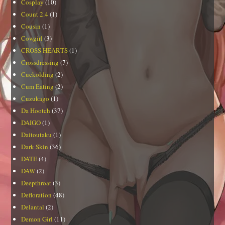
Cosplay
(10)
Count 2.4
(1)
Cousin
(1)
Cowgirl
(3)
CROSS HEARTS
(1)
Crossdressing
(7)
Cuckolding
(2)
Cum Eating
(2)
Cuzukago
(1)
Da Hootch
(37)
DAIGO
(1)
Daitoutaku
(1)
Dark Skin
(36)
DATE
(4)
DAW
(2)
Deepthroat
(3)
Defloration
(48)
Delantal
(2)
Demon Girl
(11)