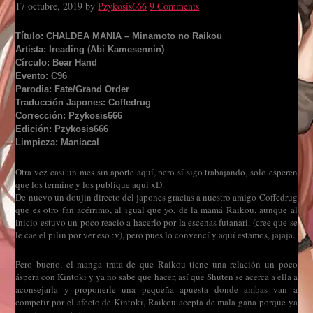
17 octubre, 2019
by
Pzykosis666
9 Comments
Título: CHALDEA MANIA – Minamoto no Raikou
Artista: Ireading (Abi Kamesennin)
Círculo: Bear Hand
Evento: C96
Parodia: Fate/Grand Order
Traducción Japones: Coffedrug
Corrección: Pzykosis666
Edición: Pzykosis666
Limpieza: Maniacal
Otra vez casi un mes sin aporte aquí, pero sí sigo trabajando, solo esperen
que los termine y los publique aquí xD.
De nuevo un doujin directo del japones gracias a nuestro amigo Coffedrug
que es otro fan acérrimo, al igual que yo, de la mamá Raikou, aunque al
inicio estuvo un poco reacio a hacerlo por la escenas futanari, (cree que se
le cae el pilin por ver eso :v), pero pues lo convencí y aquí estamos, jajaja.
Pero bueno, el manga trata de que Raikou tiene una relación un poco
áspera con Kintoki y ya no sabe que hacer, así que Shuten se acerca a ella a
aconsejarla y proponerle una pequeña apuesta donde ambas van a
competir por el afecto de Kintoki, Raikou acepta de mala gana porque ya