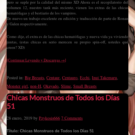
pero se suple por la calidad del mismo XD Ahora es el recopilatorio del
volumen 12, nuestro tank más reciente, vienen los extras de las chicas
hematófagas y el bestiario de los vampiros.
De nuevo un trabajo excelente en edición y traducción de parte de Ronan
y Galen respectivamente.
Como dije, el extra es de las chicas hematófagas y nueva vida ya viviendo
juntas, (estas chicas en serio merecen su propio spin-off, ustedes qué
creen? XD)
[Continuar Leyendo y Descargas →]
Posted in:
Big Breasts
,
Centaur
,
Centauro
,
Ecchi
,
Inui Takemaru
,
Monster girl
,
non-H
,
Okayado
,
Slime
,
Small Breasts
Chicas Monstruos de Todos los Días
51
28 enero, 2019
by
Pzykosis666
7 Comments
Título: Chicas Monstruos de Todos los Días 51