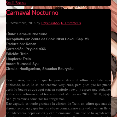
Small Breasts
Carnaval Nocturno
18 noviembre, 2018
by
Pzykosis666
16 Comments
Título: Carnaval Nocturno
Recopilado en: Zenra de Chokuritsu Hokou Cap. #8
Traducción: Ronan
Corrección: Pzykosis666
Edición: Trein
Limpieza: Trein
Autor: Murasaki Syu
Circulo: Hooliganism, Shuudan Bouryoku
Casi 3 años, eso es lo que ha pasado desde el último capitulo aquí
publicado, lo sé, lo sé, no tenemos vergüenza, pero pues que les puedo
decir, lo bueno es que aquí está un capitulo nuevo, y espero que podamos
acabar este volumen en el transcurso del año, ya sea 2018 o 2019, jajaja.
Nah, ya veremos como nos las arreglamos.
Este capitulo es traído gracias a la edición de Trein, un editor que más de
alguno recordará y que fue por él que comenzamos este volumen tan lleno
de indecencia, depravación y exhibicionismo, para que se lo agradezcan