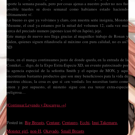
aporte la semana pasada, pero por cosas ajenas a nuestro poder no nos fue
posible traerles su dosis semanal como habíamos estado haciendo
últimamente =/.
Lo bueno es que ya volvimos y claro, con nuestra serie insignia, Monster
Musume, el cual ya estamos por la mitad del volumen 12, cada vez más
cerca del preciado numero japones (casi 60 en Japón), jeje.
Este manga de nuevo nos llega gracias al magnifico trabajo de Ronan y
Galen, quienes siguen rifandosela al máximo con pura calidad, no es así?
XD
Bien, en el manga continuamos justo de donde queda, en la entrada de la
Comiket… digo, de la Expo Extra-Especie XD, un evento patrocinado por
la agencia especial de la señorita Smith y el equipo de MON, y aquí
encontraran bastantes productos que son muy beneficiosos para la vida de
nuestras chicas, la cosa es que si «en verdad» los necesitan tanto como
creen y por supuesto, el misterio sigue con esa tercer extra-especie
peligrosa…
[Continuar Leyendo y Descargas →]
Posted in:
Big Breasts
,
Centaur
,
Centauro
,
Ecchi
,
Inui Takemaru
,
Monster girl
,
non-H
,
Okayado
,
Small Breasts