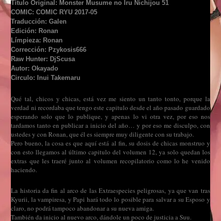
Título Original: Monster Musume no Iru Nichijou 51
COMIC: COMIC RYU 2017-05
Traducción: Galen
Edición: Ronan
Límpieza: Ronan
Corrección: Pzykosis666
Raw Hunter: DjScusa
Autor: Okayado
Circulo: Inui Takemaru
Qué tal, chicos y chicas, está vez me siento un tanto tonto, porque la
verdad ni recordaba que tengo este capitulo desde el año pasado guardado
esperando solo que lo publique, y apenas lo vi otra vez, por eso nos
tardamos tanto en publicar a inicio del año… y por eso me disculpo, con
ustedes y con Ronan, que él es siempre muy diligente con su trabajo.
Pero bueno, la cosa es que aquí está al fin, su dosis de chicas monstruo y
con esto llegamos al último capitulo del volumen 12, ya solo quedan los
extras que les traeré junto al volumen recopilatorio como lo he venido
haciendo.
La historia da fin al arco de las Extraespecies peligrosas, ya que van tras
Kyurii, la vampiresa, y Papi hará todo lo posible para salvar a su Esposo y
claro, no podrá tampoco abandonar a su nueva amiga.
También da inicio al nuevo arco, dándole un poco de justicia a Suu.