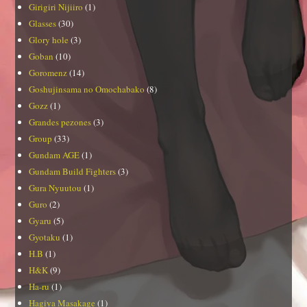
Girigiri Nijiiro
(1)
Glasses
(30)
Glory hole
(3)
Goban
(10)
Goromenz
(14)
Goshujinsama no Omochabako
(8)
Gozz
(1)
Grandes pezones
(3)
Group
(33)
Gundam AGE
(1)
Gundam Build Fighters
(3)
Gura Nyuutou
(1)
Guro
(2)
Gyaru
(5)
Gyotaku
(1)
H.B
(1)
H&K
(9)
Ha-ru
(1)
Hagiya Masakage
(1)