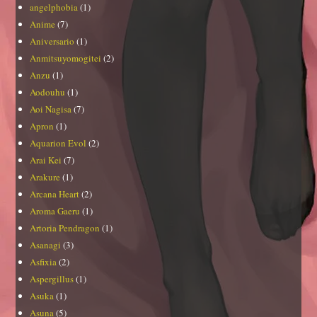
angelphobia
(1)
Anime
(7)
Aniversario
(1)
Anmitsuyomogitei
(2)
Anzu
(1)
Aodouhu
(1)
Aoi Nagisa
(7)
Apron
(1)
Aquarion Evol
(2)
Arai Kei
(7)
Arakure
(1)
Arcana Heart
(2)
Aroma Gaeru
(1)
Artoria Pendragon
(1)
Asanagi
(3)
Asfixia
(2)
Aspergillus
(1)
Asuka
(1)
Asuna
(5)