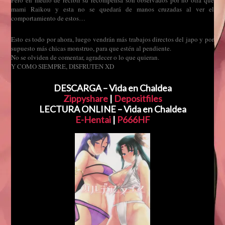
Pero en medio de recibir su recompensa son observados por no otra que
mami Raikou y esta no se quedará de manos cruzadas al ver el
comportamiento de estos…
Esto es todo por ahora, luego vendrán más trabajos directos del japo y por
supuesto más chicas monstruo, para que estén al pendiente.
No se olviden de comentar, agradecer o lo que quieran.
Y COMO SIEMPRE, DISFRUTEN XD
DESCARGA – Vida en Chaldea
Zippyshare
|
Depositfiles
LECTURA ONLINE – Vida en Chaldea
E-Hentai
|
P666HF