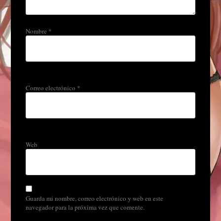
Nombre
*
Correo electrónico
*
Web
Guarda mi nombre, correo electrónico y web en este
navegador para la próxima vez que comente.