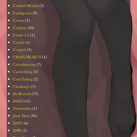
Control Mental
(3)
Corrupción
(5)
Cosine
(1)
Cosplay
(10)
Count 2.4
(1)
Cousin
(1)
Cowgirl
(3)
CROSS HEARTS
(1)
Crossdressing
(7)
Cuckolding
(2)
Cum Eating
(2)
Cuzukago
(1)
Da Hootch
(37)
DAIGO
(1)
Daitoutaku
(1)
Dark Skin
(36)
DATE
(4)
DAW
(2)