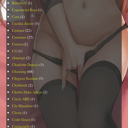
Butcha-U
(1)
Caperucita Roja
(1)
Carn
(1)
Cecilia Alcott
(3)
Centaur
(22)
Centauro
(27)
Cereza
(2)
CG
(1)
chantaje
(2)
Charlotte Dunois
(3)
Cheating
(68)
Chigusa Suzume
(3)
Childwife
(2)
Chotto Dake Aruyo
(2)
Circle ARE
(1)
Cle Masahiro
(1)
Clesta
(1)
Code Geass
(1)
Coelacanth
(1)