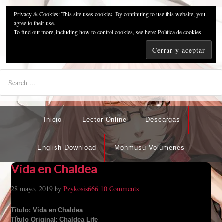
Privacy & Cookies: This site uses cookies. By continuing to use this website, you
Pzykosis666HFansub
agree to their use.
To find out more, including how to control cookies, see here:
Política de cookies
"I'm the best there is at what I do, but what I do best isn't very
nice".
Inicio
Lector Online
Descargas
English Download
Monmusu Volúmenes
Vida en Chaldea
28 mayo, 2019
by
Pzykosis666
10 Comments
Título: Vida en Chaldea
Título Original: Chaldea Life