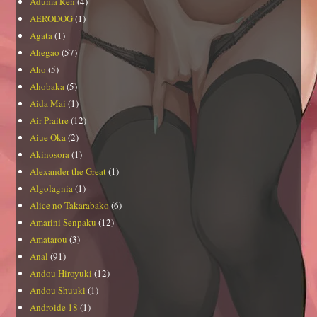
Aduma Ren
(4)
AERODOG
(1)
Agata
(1)
Ahegao
(57)
Aho
(5)
Ahobaka
(5)
Aida Mai
(1)
Air Praitre
(12)
Aiue Oka
(2)
Akinosora
(1)
Alexander the Great
(1)
Algolagnia
(1)
Alice no Takarabako
(6)
Amarini Senpaku
(12)
Amatarou
(3)
Anal
(91)
Andou Hiroyuki
(12)
Andou Shuuki
(1)
Androide 18
(1)