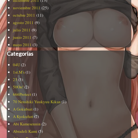
diciembre 2011
(15)
noviembre 2011
(25)
octubre 2011
(11)
agosto 2011
(9)
julio 2011
(9)
junio 2011
(7)
mayo 2011
(3)
Categorías
04U
(2)
1st.M's
(1)
23
(3)
50On!
(2)
666Protect
(1)
70 Nenshiki Yuukyuu Kikan
(1)
A Gokuburi
(1)
A Kyokufuri
(2)
Abi Kamesennin
(2)
Abradeli Kami
(5)