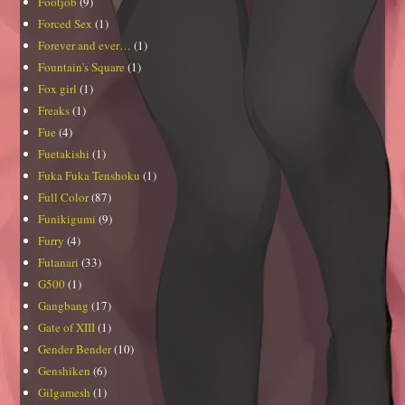
Footjob
(9)
Forced Sex
(1)
Forever and ever…
(1)
Fountain's Square
(1)
Fox girl
(1)
Freaks
(1)
Fue
(4)
Fuetakishi
(1)
Fuka Fuka Tenshoku
(1)
Full Color
(87)
Funikigumi
(9)
Furry
(4)
Futanari
(33)
G500
(1)
Gangbang
(17)
Gate of XIII
(1)
Gender Bender
(10)
Genshiken
(6)
Gilgamesh
(1)