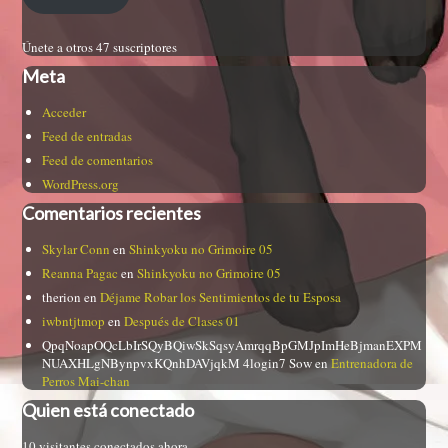
Únete a otros 47 suscriptores
Meta
Acceder
Feed de entradas
Feed de comentarios
WordPress.org
Comentarios recientes
Skylar Conn
en
Shinkyoku no Grimoire 05
Reanna Pagac
en
Shinkyoku no Grimoire 05
therion
en
Déjame Robar los Sentimientos de tu Esposa
iwbntjtmop
en
Después de Clases 01
QpqNoapOQcLbIrSQyBQiwSkSqsyAmrqqBpGMJpImHeBjmanEXPM
NUAXHLgNBynpvxKQnhDAVjqkM 4login7 Sow
en
Entrenadora de
Perros Mai-chan
Quien está conectado
10 visitantes conectados ahora