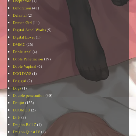
Deepthroat
(3)
Defloration
(48)
Delantal
(2)
Demon Girl
(11)
Digital Accel Works
(5)
Digital Lover
(1)
DMMC
(26)
Doble Anal
(4)
Doble Penetracion
(19)
Doble Vaginal
(6)
DOG DAYS
(1)
Dog girl
(2)
Dogs
(1)
Double penetration
(30)
Doujin
(133)
DOUMOU
(2)
Dr. P
(3)
Dragon Ball Z
(1)
Dragon Quest IV
(1)