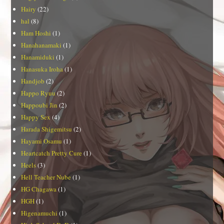
Hairy
(22)
hal
(8)
Ham Hoshi
(1)
Hanahanamaki
(1)
Hanamiduki
(1)
Hanasuka Iroha
(1)
Handjob
(2)
Happo Ryuu
(2)
Happoubi Jin
(2)
Happy Sex
(4)
Harada Shigemitsu
(2)
Hayami Osamu
(1)
Heartcatch Pretty Cure
(1)
Heels
(3)
Hell Teacher Nube
(1)
HG Chagawa
(1)
HGH
(1)
Higenamuchi
(1)