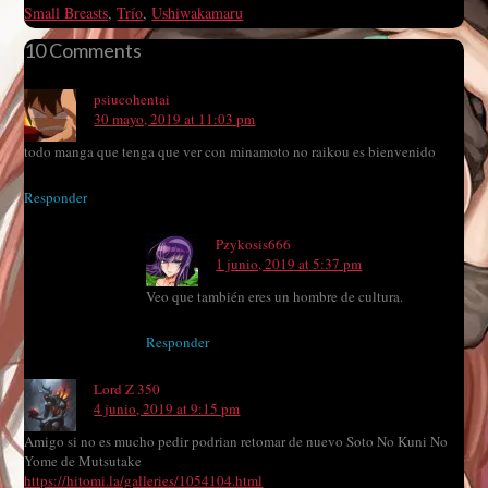
Small Breasts
,
Trío
,
Ushiwakamaru
10 Comments
psiucohentai
30 mayo, 2019 at 11:03 pm
todo manga que tenga que ver con minamoto no raikou es bienvenido
Responder
Pzykosis666
1 junio, 2019 at 5:37 pm
Veo que también eres un hombre de cultura.
Responder
Lord Z 350
4 junio, 2019 at 9:15 pm
Amigo si no es mucho pedir podrian retomar de nuevo Soto No Kuni No
Yome de Mutsutake
https://hitomi.la/galleries/1054104.html