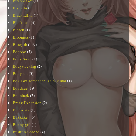
BitchMaker
(1)
Biyondo
(1)
Black Lilith
(1)
Blackmail
(6)
Bleach
(1)
Bloomers
(1)
Blowjob
(119)
Bobobo
(5)
Body Swap
(1)
Bodystocking
(2)
Bodysuit
(3)
Boku wa Tomodachi ga Sukunai
(1)
Bondage
(19)
Brainfuck
(2)
Breast Expansion
(2)
Bubuzuke
(1)
Bukkake
(45)
Bunny girl
(4)
Busujima Saeko
(4)