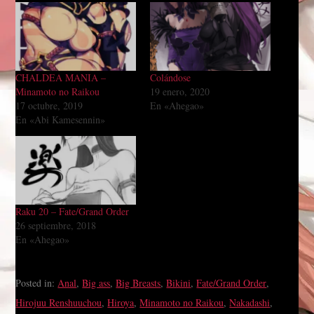
CHALDEA MANIA –
Colándose
Minamoto no Raikou
19 enero, 2020
17 octubre, 2019
En «Ahegao»
En «Abi Kamesennin»
Raku 20 – Fate/Grand Order
26 septiembre, 2018
En «Ahegao»
Posted in:
Anal
,
Big ass
,
Big Breasts
,
Bikini
,
Fate/Grand Order
,
Hirojuu Renshuuchou
,
Hiroya
,
Minamoto no Raikou
,
Nakadashi
,