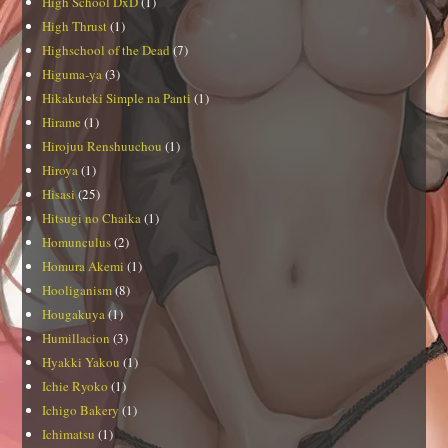
High School DxD
(1)
High Thrust
(1)
Highschool of the Dead
(7)
Higuma-ya
(3)
Hikakuteki Simple na Panti
(1)
Hirame
(1)
Hirojuu Renshuuchou
(1)
Hiroya
(1)
Hisasi
(25)
Hitsugi no Chaika
(1)
Homunculus
(2)
Homura Akemi
(1)
Hooliganism
(8)
Hougakuya
(1)
Humillacion
(3)
Hyakki Yakou
(1)
Ichie Ryoko
(1)
Ichigo Bakery
(1)
Ichimatsu
(1)