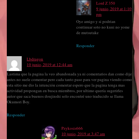
Lord Z 350
9 junio, 2019 at 1:10
pm
Oye amigo y si podrian
continuar soto no kuni no yome
de mutsutake
Responder
Lbdragon
10 junio, 2019 at 12:44 am
Lastima que la pagina la veo abandonada ya ni comentarios dan como dije
antes no suele comentar pero cada tanto paso para ver pagina viendo como
esta sitio me dio la intención comentar espero que la pagina tenga mas
actividad propongan en busca miembros, por ultimo quería sugerirles
autor que saca buenos doujinshi solo encontré uno traducido se llama
Okumori Boy.
Responder
Pzykosis666
10 junio, 2019 at 3:47 am