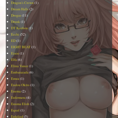
Dragon's Crown
(1)
Dream Halls
(2)
Drogas
(11)
Drunk
(1)
DT Koubou
(1)
Ecchi
(52)
ED
(1)
EIGHT BEAT
(1)
Eisen
(1)
Elfa
(6)
Elina Vance
(1)
Embarazada
(6)
Emua
(1)
Endou Okito
(1)
Enema
(2)
Enfermera
(4)
Enuma Elish
(2)
Equal
(1)
Erdelied
(5)