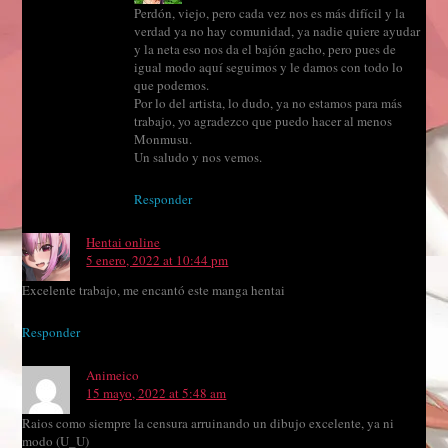
Perdón, viejo, pero cada vez nos es más difícil y la
verdad ya no hay comunidad, ya nadie quiere ayudar
y la neta eso nos da el bajón gacho, pero pues de
igual modo aquí seguimos y le damos con todo lo
que podemos.
Por lo del artista, lo dudo, ya no estamos para más
trabajo, yo agradezco que puedo hacer al menos
Monmusu.
Un saludo y nos vemos.
Responder
Hentai online
5 enero, 2022 at 10:44 pm
Excelente trabajo, me encantó este manga hentai
Responder
Animeico
15 mayo, 2022 at 5:48 am
Raios como siempre la censura arruinando un dibujo excelente, ya ni
modo (U_U)