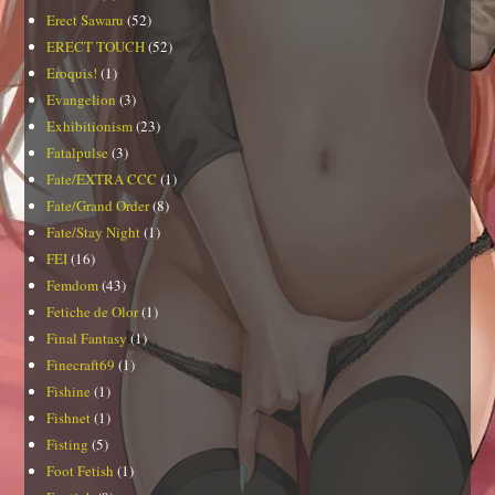
Erect Sawaru
(52)
ERECT TOUCH
(52)
Eroquis!
(1)
Evangelion
(3)
Exhibitionism
(23)
Fatalpulse
(3)
Fate/EXTRA CCC
(1)
Fate/Grand Order
(8)
Fate/Stay Night
(1)
FEI
(16)
Femdom
(43)
Fetiche de Olor
(1)
Final Fantasy
(1)
Finecraft69
(1)
Fishine
(1)
Fishnet
(1)
Fisting
(5)
Foot Fetish
(1)