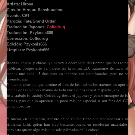
Artista: Hiroya
Círculo: Hirojuu Renshuuchou
Evento: C94
Parodia: Fate/Grand Order
Traducción Japones:
Coffedrug
Traducción: Pzykosis666
Corrección: Coffedrug
Edición: Pzykosis666
Limpieza: Pzykosis666
Buenas, chicos y chicas, ya ni voy a decir nada del tiempo que nos toma
publicar, porque esto ya parece ser la norma xD, trataremos de sacar al
menos uno cada 15 días para no tenerlos tan abandonados, pero no se
promete, jaja.
Y bueno, antes de que termine el mes de las madres les traemos un aporte
de una de las mejores mamás de la historia junto al best mapache, kek.
Este trabajo lo tradujo Coffedrug desde el japones y yo me encargue de lo
demás, para que lo aprecien un poco más, en especial si son fans del GO
como nosotros.
Y bueno, en la historia, nuestro chico Gudao tiene que recompensar a su
sirvienta Ushi, quien han sido bastante buena en recolectar materiales,
pero esta quiere algo más que solo palmadas en la cabeza.