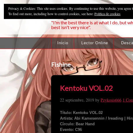
Privacy & Cookies: This site uses cookies. By continuing to use this website, you agree t
Pzykosis666HFa
To find out more, including how to control cookies, see here:
Política de cookies
"I'm the best there is at what I do, but wh
best isn't very nice".
Inicio
Lector Online
Desca
Fishine
Kentoku VOL.02
22 septiembre, 2019
by
Pzykosis666
1 Co
Título: Kentoku VOL.02
Artista: Abi Kamesennin / Ireading | Hi
Círculo: Bear Hand
Evento: C96