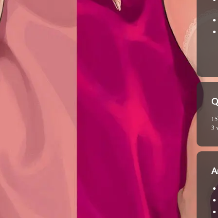
Q
15
3 
A