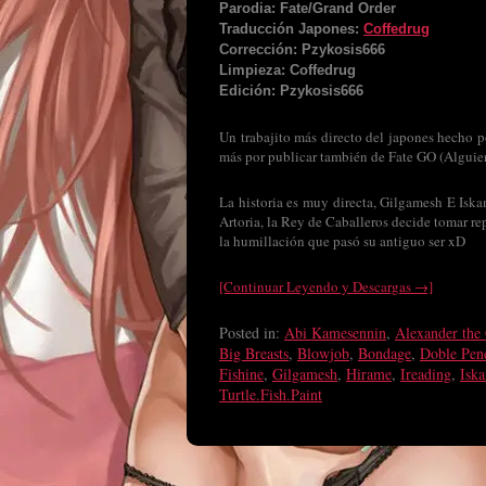
Parodia: Fate/Grand Order
Traducción Japones:
Coffedrug
Corrección: Pzykosis666
Limpieza: Coffedrug
Edición: Pzykosis666
Un trabajito más directo del japones hecho
más por publicar también de Fate GO (Alguien
La historia es muy directa, Gilgamesh E Iska
Artoria, la Rey de Caballeros decide tomar re
la humillación que pasó su antiguo ser xD
[Continuar Leyendo y Descargas →]
Posted in:
Abi Kamesennin
,
Alexander the 
Big Breasts
,
Blowjob
,
Bondage
,
Doble Pen
Fishine
,
Gilgamesh
,
Hirame
,
Ireading
,
Iska
Turtle.Fish.Paint