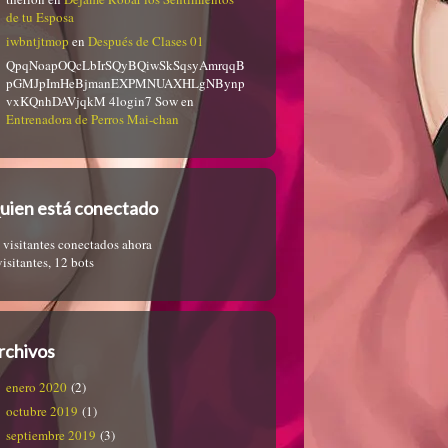
de tu Esposa
iwbntjtmop
en
Después de Clases 01
QpqNoapOQcLbIrSQyBQiwSkSqsyAmrqqB
pGMJpImHeBjmanEXPMNUAXHLgNBynp
vxKQnhDAVjqkM 4login7 Sow
en
Entrenadora de Perros Mai-chan
uien está conectado
 visitantes conectados ahora
visitantes,
12 bots
rchivos
enero 2020
(2)
octubre 2019
(1)
septiembre 2019
(3)