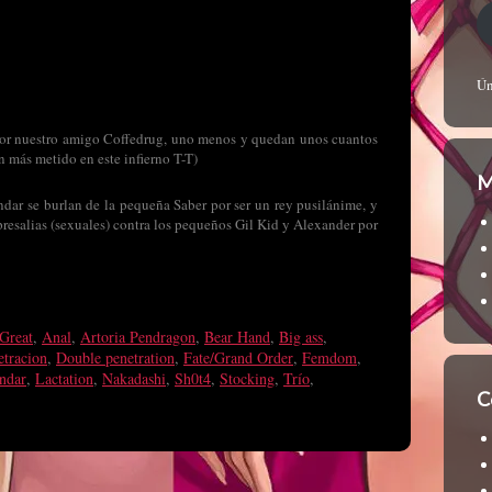
Ún
 por nuestro amigo Coffedrug, uno menos y quedan unos cuantos
 más metido en este infierno T-T)
M
ndar se burlan de la pequeña Saber por ser un rey pusilánime, y
presalias (sexuales) contra los pequeños Gil Kid y Alexander por
Great
,
Anal
,
Artoria Pendragon
,
Bear Hand
,
Big ass
,
etracion
,
Double penetration
,
Fate/Grand Order
,
Femdom
,
ndar
,
Lactation
,
Nakadashi
,
Sh0t4
,
Stocking
,
Trío
,
C