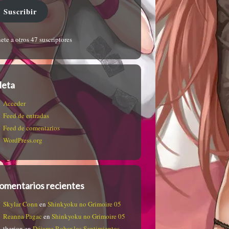
Suscribir
ete a otros 47 suscriptores
eta
Acceder
Feed de entradas
Feed de comentarios
WordPress.org
omentarios recientes
Skylar Conn
en
Shinkyoku no Grimoire 05
Reanna Pagac
en
Shinkyoku no Grimoire 05
therion
en
Déjame Robar los Sentimientos