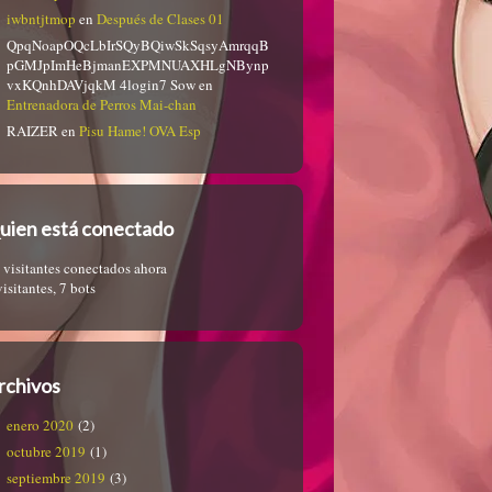
iwbntjtmop
en
Después de Clases 01
QpqNoapOQcLbIrSQyBQiwSkSqsyAmrqqB
pGMJpImHeBjmanEXPMNUAXHLgNBynp
vxKQnhDAVjqkM 4login7 Sow
en
Entrenadora de Perros Mai-chan
RAIZER
en
Pisu Hame! OVA Esp
uien está conectado
 visitantes conectados ahora
visitantes,
7 bots
rchivos
enero 2020
(2)
octubre 2019
(1)
septiembre 2019
(3)