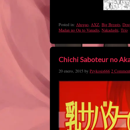
Posted in:
Ahegao
,
AXZ
,
Big Breasts
,
Douj
Madan no Ou to Vanadis
,
Nakadashi
,
Trío
Chichi Saboteur no Aka
20 enero, 2015
by
Pzykosis666
2 Comment