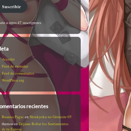
Suscribir
ete a otros 47 suscriptores
eta
Acceder
Feed de entradas
Feed de comentarios
WordPress.org
omentarios recientes
Reanna Pagac
en
Shinkyoku no Grimoire 05
therion
en
Déjame Robar los Sentimientos
de tu Esposa