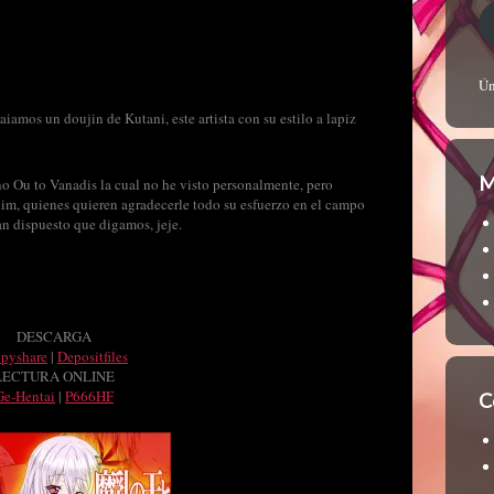
Ún
iamos un doujin de Kutani, este artista con su estilo a lapiz
M
no Ou to Vanadis la cual no he visto personalmente, pero
Rim, quienes quieren agradecerle todo su esfuerzo en el campo
an dispuesto que digamos, jeje.
DESCARGA
ppyshare
|
Depositfiles
LECTURA ONLINE
Ge-Hentai
|
P666HF
C