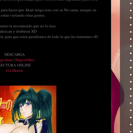
l para hacer que Akari tenga sexo con su Nii-sama, aunque en
 estan violando otras gentes.
genero te recomiendo que no lo leas.
adezcan y disfruten XD
día, para que esten pendientes de todo lo que les traeremos =D
DESCARGA
ppyshare
|
Depositfiles
LECTURA ONLINE
G.e-Hentai