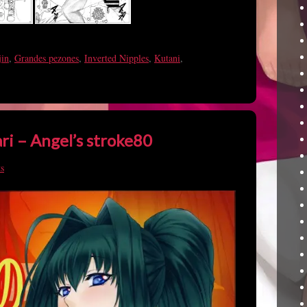
in
,
Grandes pezones
,
Inverted Nipples
,
Kutani
,
ri – Angel’s stroke80
s