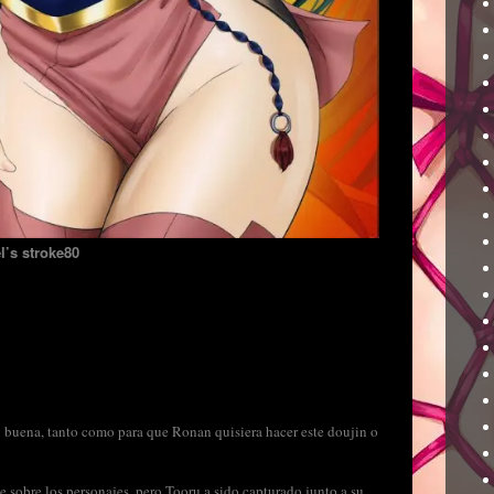
l’s stroke80
y buena, tanto como para que Ronan quisiera hacer este doujin o
se sobre los personajes, pero Tooru a sido capturado junto a su