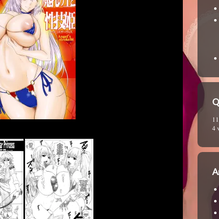
Q
11
4 
A