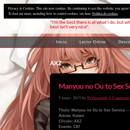
Privacy & Cookies: This site uses cookies. By continuing to use this website, you agree t
Pzykosis666HFa
To find out more, including how to control cookies, see here:
Política de cookies
"I'm the best there is at what I do, but wh
best isn't very nice".
Inicio
Lector Online
Desca
AXZ
Manyuu no Ou to Sex Se
5 mayo, 2015
by
Pzykosis666
6 Comments
T
ítulo:
Manyuu no Ou to Sex Service – 
Artista: Kutani
Círculo: AXZ
Evento: C87