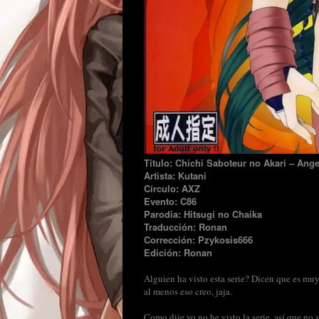
Título: Chichi Saboteur no Akari – Ange
Artista: Kutani
Círculo: AXZ
Evento: C86
Parodia: Hitsugi no Chaika
Traducción: Ronan
Corrección: Pzykosis666
Edición: Ronan
Alguien ha visto esta serie? Dicen que es mu
al menos eso creo, jaja.
Como dije yo no he visto la serie, así que no 