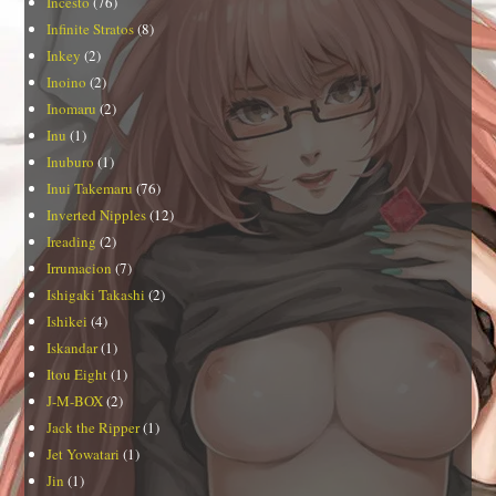
Incesto
(76)
Infinite Stratos
(8)
Inkey
(2)
Inoino
(2)
Inomaru
(2)
Inu
(1)
Inuburo
(1)
Inui Takemaru
(76)
Inverted Nipples
(12)
Ireading
(2)
Irrumacion
(7)
Ishigaki Takashi
(2)
Ishikei
(4)
Iskandar
(1)
Itou Eight
(1)
J-M-BOX
(2)
Jack the Ripper
(1)
Jet Yowatari
(1)
Jin
(1)