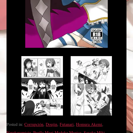
Posted in:
Corrupción
,
Doujin
,
Futanari
,
Homura Akemi
,
Narakaramicie
,
Puella Magi Madoka Magica
,
Sayaka Miki
,