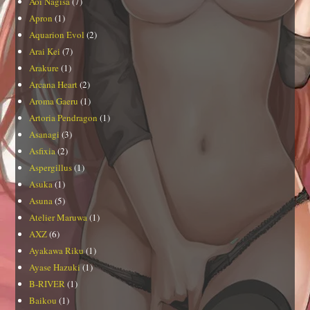
Aoi Nagisa
(7)
Apron
(1)
Aquarion Evol
(2)
Arai Kei
(7)
Arakure
(1)
Arcana Heart
(2)
Aroma Gaeru
(1)
Artoria Pendragon
(1)
Asanagi
(3)
Asfixia
(2)
Aspergillus
(1)
Asuka
(1)
Asuna
(5)
Atelier Maruwa
(1)
AXZ
(6)
Ayakawa Riku
(1)
Ayase Hazuki
(1)
B-RIVER
(1)
Baikou
(1)