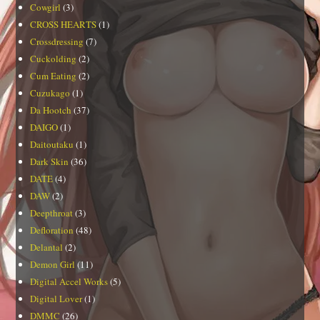
Cowgirl
(3)
CROSS HEARTS
(1)
Crossdressing
(7)
Cuckolding
(2)
Cum Eating
(2)
Cuzukago
(1)
Da Hootch
(37)
DAIGO
(1)
Daitoutaku
(1)
Dark Skin
(36)
DATE
(4)
DAW
(2)
Deepthroat
(3)
Defloration
(48)
Delantal
(2)
Demon Girl
(11)
Digital Accel Works
(5)
Digital Lover
(1)
DMMC
(26)