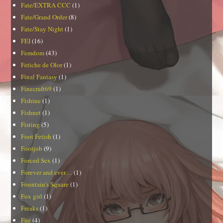
Fate/EXTRA CCC
(1)
Fate/Grand Order
(8)
Fate/Stay Night
(1)
FEI
(16)
Femdom
(43)
Fetiche de Olor
(1)
Final Fantasy
(1)
Finecraft69
(1)
Fishine
(1)
Fishnet
(1)
Fisting
(5)
Foot Fetish
(1)
Footjob
(9)
Forced Sex
(1)
Forever and ever…
(1)
Fountain's Square
(1)
Fox girl
(1)
Freaks
(1)
Fue
(4)