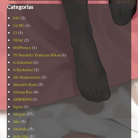
Categorías
04U
(2)
1st.M's
(1)
23
(3)
50On!
(2)
666Protect
(1)
70 Nenshiki Yuukyuu Kikan
(1)
A Gokuburi
(1)
A Kyokufuri
(2)
Abi Kamesennin
(2)
Abradeli Kami
(5)
Aduma Ren
(4)
AERODOG
(1)
Agata
(1)
Ahegao
(57)
Aho
(5)
Ahobaka
(5)
Aida Mai
(1)