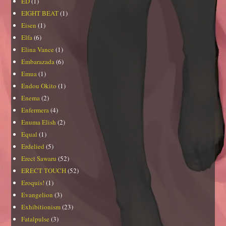
ED
(1)
EIGHT BEAT
(1)
Eisen
(1)
Elfa
(6)
Elina Vance
(1)
Embarazada
(6)
Emua
(1)
Endou Okito
(1)
Enema
(2)
Enfermera
(4)
Enuma Elish
(2)
Equal
(1)
Erdelied
(5)
Erect Sawaru
(52)
ERECT TOUCH
(52)
Eroquis!
(1)
Evangelion
(3)
Exhibitionism
(23)
Fatalpulse
(3)