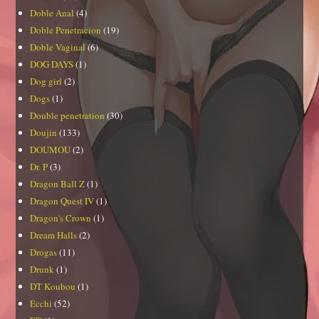
Doble Anal
(4)
Doble Penetracion
(19)
Doble Vaginal
(6)
DOG DAYS
(1)
Dog girl
(2)
Dogs
(1)
Double penetration
(30)
Doujin
(133)
DOUMOU
(2)
Dr. P
(3)
Dragon Ball Z
(1)
Dragon Quest IV
(1)
Dragon's Crown
(1)
Dream Halls
(2)
Drogas
(11)
Drunk
(1)
DT Koubou
(1)
Ecchi
(52)