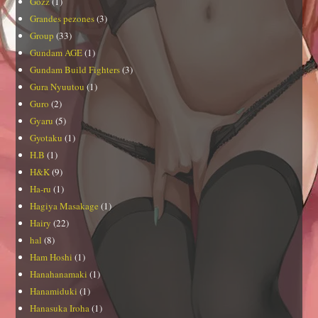
Gozz
(1)
Grandes pezones
(3)
Group
(33)
Gundam AGE
(1)
Gundam Build Fighters
(3)
Gura Nyuutou
(1)
Guro
(2)
Gyaru
(5)
Gyotaku
(1)
H.B
(1)
H&K
(9)
Ha-ru
(1)
Hagiya Masakage
(1)
Hairy
(22)
hal
(8)
Ham Hoshi
(1)
Hanahanamaki
(1)
Hanamiduki
(1)
Hanasuka Iroha
(1)