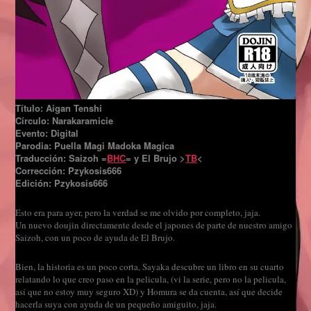
Título: Aigan Tenshi
Círculo: Narakaramicie
Evento: Digital
Parodia: Puella Magi Madoka Magica
Traducción: Saizoh =
BHC
= y El Brujo >
TB
<
Corrección: Pzykosis666
Edición: Pzykosis666
Esto era para ayer, pero la verdad se me olvido por completo, jaja.
Un nuevo doujin directamente desde el japones de parte de nuestro amigo
Saizoh, con un poco de ayuda de El Brujo.
Bien, la historia es un poco corta, Sayaka descubre un libro en su cuarto
relatando lo que creo paso en la pelicula, (vi la serie, pero no la pelicula,
así que no estoy muy seguro XD) y Homura se da cuenta, así que decide
hacerla suya con ayuda de un pequeño amiguito, jaja.