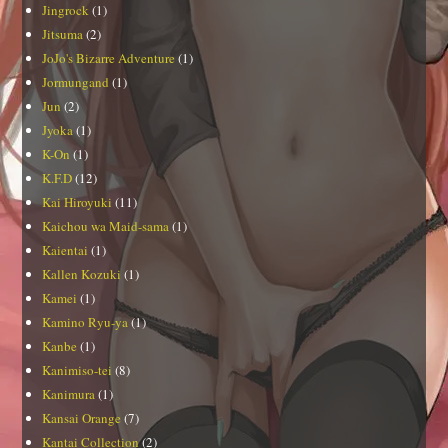
Jingrock
(1)
Jitsuma
(2)
JoJo's Bizarre Adventure
(1)
Jormungand
(1)
Jun
(2)
Jyoka
(1)
K-On
(1)
K.F.D
(12)
Kai Hiroyuki
(11)
Kaichou wa Maid-sama
(1)
Kaientai
(1)
Kallen Kozuki
(1)
Kamei
(1)
Kamino Ryu-ya
(1)
Kanbe
(1)
Kanimiso-tei
(8)
Kanimura
(1)
Kansai Orange
(7)
Kantai Collection
(2)