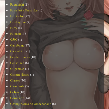
Fuetakishi
(1)
Fuka Fuka Tenshoku
(1)
Full Color
(87)
Funikigumi
(9)
Furry
(4)
Futanari
(33)
G500
(1)
Gangbang
(17)
Gate of XIII
(1)
Gender Bender
(10)
Genshiken
(6)
Gilgamesh
(1)
Girigiri Nijiiro
(1)
Glasses
(30)
Glory hole
(3)
Goban
(10)
Goromenz
(14)
Goshujinsama no Omochabako
(8)