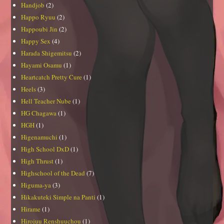
Handjob
(2)
Happo Ryuu
(2)
Happoubi Jin
(2)
Happy Sex
(4)
Harada Shigemitsu
(2)
Hayami Osamu
(1)
Heartcatch Pretty Cure
(1)
Heels
(3)
Hell Teacher Nube
(1)
HG Chagawa
(1)
HGH
(1)
Higenamuchi
(1)
High School DxD
(1)
High Thrust
(1)
Highschool of the Dead
(7)
Higuma-ya
(3)
Hikakuteki Simple na Panti
(1)
Hirame
(1)
Hirojuu Renshuuchou
(1)