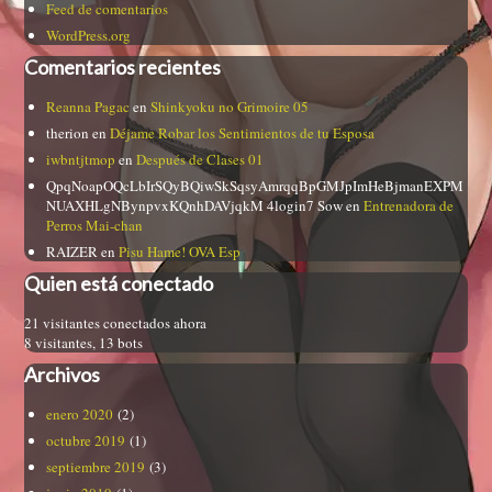
Feed de comentarios
WordPress.org
Comentarios recientes
Reanna Pagac
en
Shinkyoku no Grimoire 05
therion
en
Déjame Robar los Sentimientos de tu Esposa
iwbntjtmop
en
Después de Clases 01
QpqNoapOQcLbIrSQyBQiwSkSqsyAmrqqBpGMJpImHeBjmanEXPM
NUAXHLgNBynpvxKQnhDAVjqkM 4login7 Sow
en
Entrenadora de
Perros Mai-chan
RAIZER
en
Pisu Hame! OVA Esp
Quien está conectado
21 visitantes conectados ahora
8 visitantes,
13 bots
Archivos
enero 2020
(2)
octubre 2019
(1)
septiembre 2019
(3)