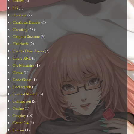
Cereza
(2)
CG
(1)
chantaje
(2)
Charlotte Dunois
(3)
Cheating
(68)
Chigusa Suzume
(3)
Childwife
(2)
Chotto Dake Aruyo
(2)
Circle ARE
(1)
Cle Masahiro
(1)
Clesta
(1)
Code Geass
(1)
Coelacanth
(1)
Control Mental
(3)
Corrupción
(5)
Cosine
(1)
Cosplay
(10)
Count 2.4
(1)
Cousin
(1)