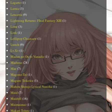
Lagarto
(1)
Lamia
(3)
Lenceria
(9)
Lightning Returns: FInal Fantasy XIII
(1)
Lime
(3)
Link
(1)
Lollipop Chainsaw
(1)
Lunch
(9)
Lv.X+
(1)
Madan no Ou to Vanadis
(1)
Maduras
(28)
Mae
(7)
Magono-Tei
(1)
Maguro Teikoku
(1)
Mahou Shoujo Lyrical Nanoha
(1)
Maid
(7)
Maidoll
(16)
Maimaimai
(1)
Makari Tohru
(1)