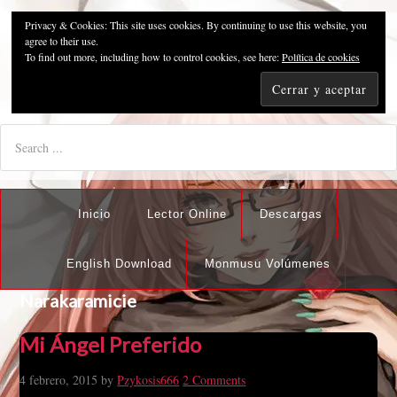
Privacy & Cookies: This site uses cookies. By continuing to use this website, you
Pzykosis666HFansub
agree to their use.
To find out more, including how to control cookies, see here:
Política de cookies
"I'm the best there is at what I do, but what I do best isn't very
nice".
Inicio
Lector Online
Descargas
English Download
Monmusu Volúmenes
Narakaramicie
Mi Ángel Preferido
4 febrero, 2015
by
Pzykosis666
2 Comments