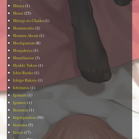
Hiroya
(1)
Hisasi
(25)
Hitsugi no Chaika
(1)
Homunculus
(2)
Homura Akemi
(1)
Hooliganism
(8)
Hougakuya
(1)
Humillacion
(3)
Hyakki Yakou
(1)
Ichie Ryoko
(1)
Ichigo Bakery
(1)
Ichimatsu
(1)
Igamaru
(1)
Igumox
(1)
Ikematsu
(1)
Impregnation
(30)
Inazuma
(5)
Incest
(17)