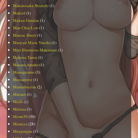
Makinosaka Shinichi
(1)
Makiof
(1)
Makuu Gundan
(1)
Man Chin Low
(1)
Maniac Street
(1)
Maoyuu Maou Yuusha
(1)
Mari Illustrious Makinami
(1)
Maruwa Tarou
(1)
Masane Amaha
(1)
Masoquismo
(3)
Massaratou
(1)
Masturbación
(2)
Matsuri
(1)
Medb
(1)
Melona
(1)
Meme50
(30)
Memeya
(28)
Menyoujan
(1)