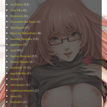
Air Praitre
(12)
Aiue Oka
(2)
Akinosora
(1)
Alexander the Great
(1)
Algolagnia
(1)
Alice no Takarabako
(6)
Amarini Senpaku
(12)
Amatarou
(3)
Anal
(91)
Andou Hiroyuki
(12)
Andou Shuuki
(1)
Androide 18
(1)
angelphobia
(1)
Anime
(7)
Aniversario
(1)
Anmitsuyomogitei
(2)
Anzu
(1)
Aodouhu
(1)