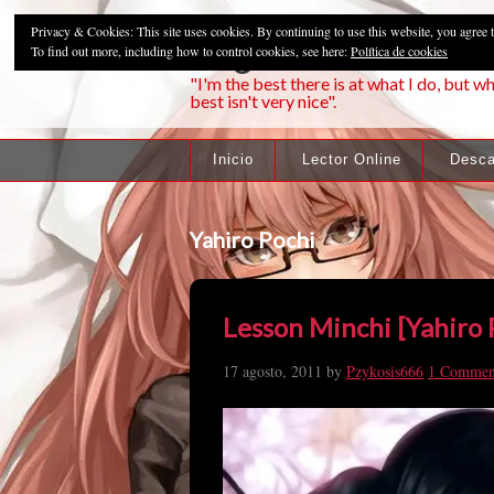
Privacy & Cookies: This site uses cookies. By continuing to use this website, you agree t
Pzykosis666HFa
To find out more, including how to control cookies, see here:
Política de cookies
"I'm the best there is at what I do, but wh
best isn't very nice".
Inicio
Lector Online
Desca
Yahiro Pochi
Lesson Minchi [Yahiro 
17 agosto, 2011
by
Pzykosis666
1 Commen