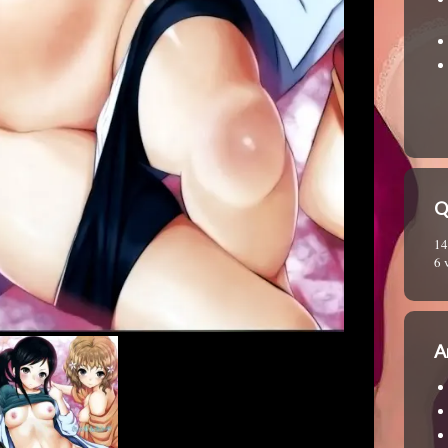
Q
14
6 
A