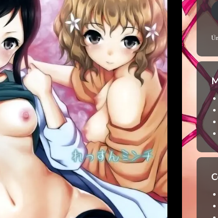
Ún
M
C