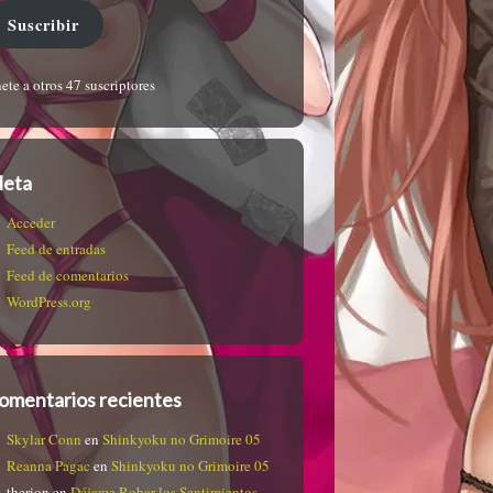
Suscribir
ete a otros 47 suscriptores
eta
Acceder
Feed de entradas
Feed de comentarios
WordPress.org
omentarios recientes
Skylar Conn
en
Shinkyoku no Grimoire 05
Reanna Pagac
en
Shinkyoku no Grimoire 05
therion
en
Déjame Robar los Sentimientos