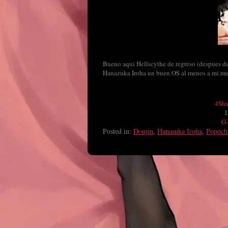
Bueno aqui Hellscythe de regreso (despues de
Hanazuka Iroha un buen OS al menos a mi m
4Sha
G.
Posted in:
Doujin
,
Hanasuka Iroha
,
Popoch