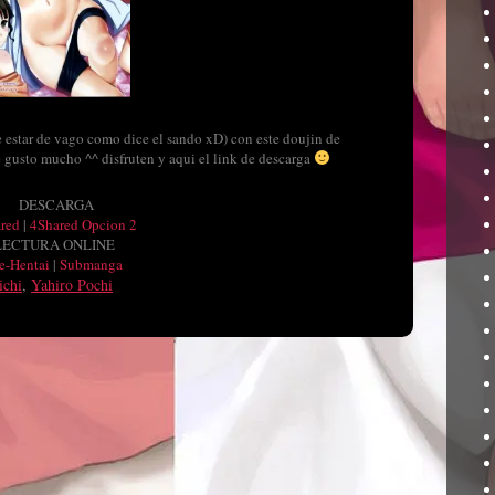
 estar de vago como dice el sando xD) con este doujin de
e gusto mucho ^^
disfruten y aqui el link de descarga
DESCARGA
red
|
4Shared Opcion 2
LECTURA ONLINE
e-Hentai
|
Submanga
ichi
,
Yahiro Pochi