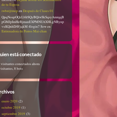
de tu Esposa
iwbntjtmop
en
Después de Clases 01
QpqNoapOQcLbIrSQyBQiwSkSqsyAmrqqB
pGMJpImHeBjmanEXPMNUAXHLgNBynp
vxKQnhDAVjqkM 4login7 Sow
en
Entrenadora de Perros Mai-chan
uien está conectado
 visitantes conectados ahora
visitantes,
8 bots
rchivos
enero 2020
(2)
octubre 2019
(1)
septiembre 2019
(3)