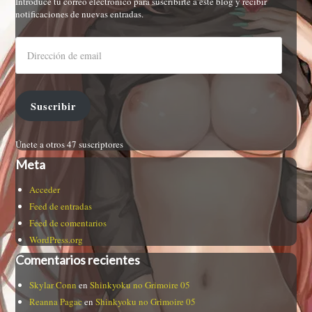
Introduce tu correo electrónico para suscribirte a este blog y recibir
notificaciones de nuevas entradas.
Suscribir
Únete a otros 47 suscriptores
Meta
Acceder
Feed de entradas
Feed de comentarios
WordPress.org
Comentarios recientes
Skylar Conn
en
Shinkyoku no Grimoire 05
Reanna Pagac
en
Shinkyoku no Grimoire 05