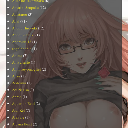
Alice no Takarabako
(6)
Amarini Senpaku
(12)
Amatarou
(3)
Anal
(91)
Andou Hiroyuki
(12)
Andou Shuuki
(1)
Androide 18
(1)
angelphobia
(1)
Anime
(7)
Aniversario
(1)
Anmitsuyomogitei
(2)
Anzu
(1)
Aodouhu
(1)
Aoi Nagisa
(7)
Apron
(1)
Aquarion Evol
(2)
Arai Kei
(7)
Arakure
(1)
Arcana Heart
(2)