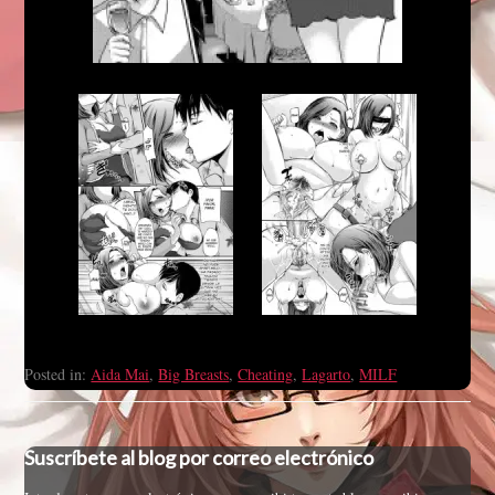
Posted in:
Aida Mai
,
Big Breasts
,
Cheating
,
Lagarto
,
MILF
Suscríbete al blog por correo electrónico