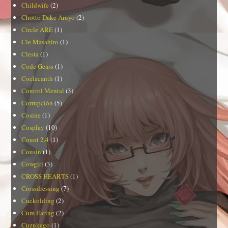
Childwife
(2)
Chotto Dake Aruyo
(2)
Circle ARE
(1)
Cle Masahiro
(1)
Clesta
(1)
Code Geass
(1)
Coelacanth
(1)
Control Mental
(3)
Corrupción
(5)
Cosine
(1)
Cosplay
(10)
Count 2.4
(1)
Cousin
(1)
Cowgirl
(3)
CROSS HEARTS
(1)
Crossdressing
(7)
Cuckolding
(2)
Cum Eating
(2)
Cuzukago
(1)