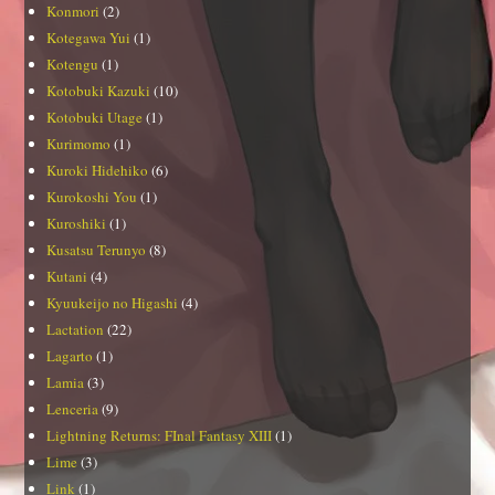
Konmori
(2)
Kotegawa Yui
(1)
Kotengu
(1)
Kotobuki Kazuki
(10)
Kotobuki Utage
(1)
Kurimomo
(1)
Kuroki Hidehiko
(6)
Kurokoshi You
(1)
Kuroshiki
(1)
Kusatsu Terunyo
(8)
Kutani
(4)
Kyuukeijo no Higashi
(4)
Lactation
(22)
Lagarto
(1)
Lamia
(3)
Lenceria
(9)
Lightning Returns: FInal Fantasy XIII
(1)
Lime
(3)
Link
(1)