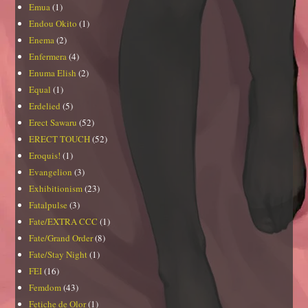
Emua
(1)
Endou Okito
(1)
Enema
(2)
Enfermera
(4)
Enuma Elish
(2)
Equal
(1)
Erdelied
(5)
Erect Sawaru
(52)
ERECT TOUCH
(52)
Eroquis!
(1)
Evangelion
(3)
Exhibitionism
(23)
Fatalpulse
(3)
Fate/EXTRA CCC
(1)
Fate/Grand Order
(8)
Fate/Stay Night
(1)
FEI
(16)
Femdom
(43)
Fetiche de Olor
(1)