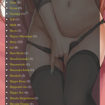
Guro
(2)
Gyaru
(5)
Gyotaku
(1)
H.B
(1)
H&K
(9)
Ha-ru
(1)
Hagiya Masakage
(1)
Hairy
(22)
hal
(8)
Ham Hoshi
(1)
Hanahanamaki
(1)
Hanamiduki
(1)
Hanasuka Iroha
(1)
Handjob
(2)
Happo Ryuu
(2)
Happoubi Jin
(2)
Happy Sex
(4)
Harada Shigemitsu
(2)
Hayami Osamu
(1)