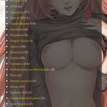
Futanari
(33)
G500
(1)
Gangbang
(17)
Gate of XIII
(1)
Gender Bender
(10)
Genshiken
(6)
Gilgamesh
(1)
Girigiri Nijiiro
(1)
Glasses
(30)
Glory hole
(3)
Goban
(10)
Goromenz
(14)
Goshujinsama no Omochabako
(8)
Gozz
(1)
Grandes pezones
(3)
Group
(33)
Gundam AGE
(1)
Gundam Build Fighters
(3)
Gura Nyuutou
(1)