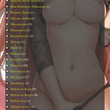
Maoyuu Maou Yuusha
(1)
Mari Illustrious Makinami
(1)
Maruwa Tarou
(1)
Masane Amaha
(1)
Masoquismo
(3)
Massaratou
(1)
Masturbación
(2)
Matsuri
(1)
Medb
(1)
Melona
(1)
Meme50
(30)
Memeya
(28)
Menyoujan
(1)
MG Joe
(23)
Michiking
(2)
Midori no Rupe
(9)
Midori no Ruppe
(8)
Miduki Jou
(1)
Mikado-sensei
(1)