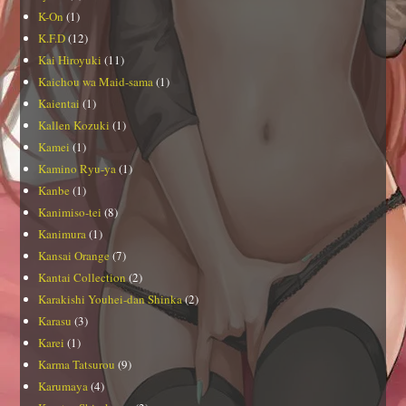
K-On
(1)
K.F.D
(12)
Kai Hiroyuki
(11)
Kaichou wa Maid-sama
(1)
Kaientai
(1)
Kallen Kozuki
(1)
Kamei
(1)
Kamino Ryu-ya
(1)
Kanbe
(1)
Kanimiso-tei
(8)
Kanimura
(1)
Kansai Orange
(7)
Kantai Collection
(2)
Karakishi Youhei-dan Shinka
(2)
Karasu
(3)
Karei
(1)
Karma Tatsurou
(9)
Karumaya
(4)