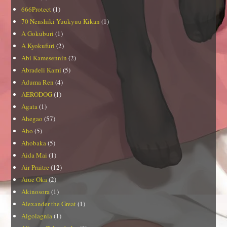
666Protect
(1)
70 Nenshiki Yuukyuu Kikan
(1)
A Gokuburi
(1)
A Kyokufuri
(2)
Abi Kamesennin
(2)
Abradeli Kami
(5)
Aduma Ren
(4)
AERODOG
(1)
Agata
(1)
Ahegao
(57)
Aho
(5)
Ahobaka
(5)
Aida Mai
(1)
Air Praitre
(12)
Aiue Oka
(2)
Akinosora
(1)
Alexander the Great
(1)
Algolagnia
(1)