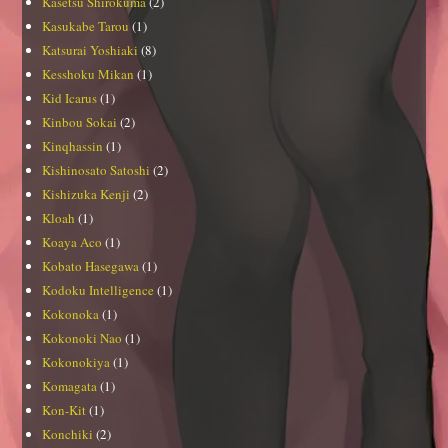
Kasetsu Shirokuma
(2)
Kasukabe Tarou
(1)
Katsurai Yoshiaki
(8)
Kesshoku Mikan
(1)
Kid Icarus
(1)
Kinbou Sokai
(2)
Kinqhassin
(1)
Kishinosato Satoshi
(2)
Kishizuka Kenji
(2)
Kloah
(1)
Koaya Aco
(1)
Kobato Hasegawa
(1)
Kodoku Intelligence
(1)
Kokonoka
(1)
Kokonoki Nao
(1)
Kokonokiya
(1)
Komagata
(1)
Kon-Kit
(1)
Konchiki
(2)