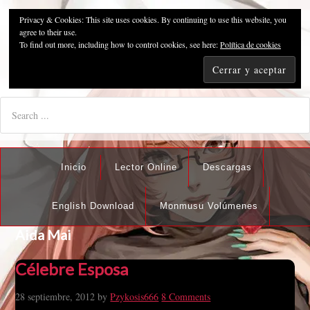
Privacy & Cookies: This site uses cookies. By continuing to use this website, you
Pzykosis666HFansub
agree to their use.
To find out more, including how to control cookies, see here:
Política de cookies
"I'm the best there is at what I do, but what I do best isn't very
nice".
Inicio
Lector Online
Descargas
English Download
Monmusu Volúmenes
Aida Mai
Célebre Esposa
28 septiembre, 2012
by
Pzykosis666
8 Comments