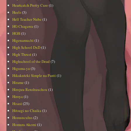
Heartcatch Pretty Cure
(1)
Heels
(3)
Hell Teacher Nube
(1)
HG Chagawa
(1)
HGH
(1)
Higenamuchi
(1)
High School DxD
(1)
High Thrust
(1)
Highschool of the Dead
(7)
Higuma-ya
(3)
Hikakuteki Simple na Panti
(1)
Hirame
(1)
Hirojuu Renshuuchou
(1)
Hiroya
(1)
Hisasi
(25)
Hitsugi no Chaika
(1)
Homunculus
(2)
Homura Akemi
(1)