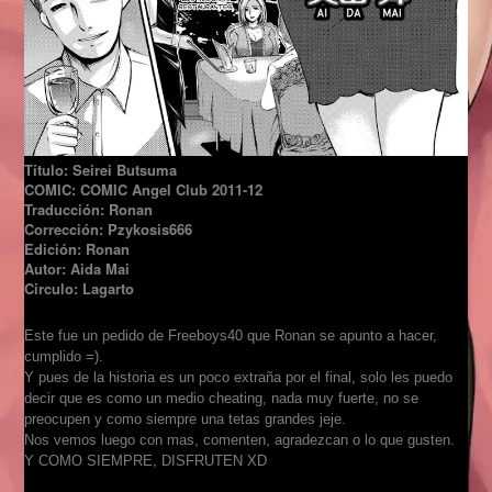
Título: Seirei Butsuma
COMIC: COMIC Angel Club 2011-12
Traducción: Ronan
Corrección: Pzykosis666
Edición: Ronan
Autor: Aida Mai
Circulo: Lagarto
Este fue un pedido de Freeboys40 que Ronan se apunto a hacer,
cumplido =).
Y pues de la historia es un poco extraña por el final, solo les puedo
decir que es como un medio cheating, nada muy fuerte, no se
preocupen y como siempre una tetas grandes jeje.
Nos vemos luego con mas, comenten, agradezcan o lo que gusten.
Y COMO SIEMPRE, DISFRUTEN XD