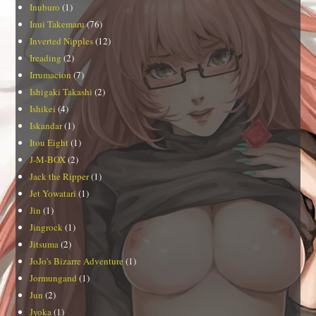
Inuburo
(1)
Inui Takemaru
(76)
Inverted Nipples
(12)
Ireading
(2)
Irrumacion
(7)
Ishigaki Takashi
(2)
Ishikei
(4)
Iskandar
(1)
Itou Eight
(1)
J-M-BOX
(2)
Jack the Ripper
(1)
Jet Yowatari
(1)
Jin
(1)
Jingrock
(1)
Jitsuma
(2)
JoJo's Bizarre Adventure
(1)
Jormungand
(1)
Jun
(2)
Jyoka
(1)