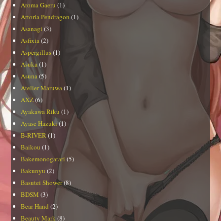
Aroma Gaeru
(1)
Artoria Pendragon
(1)
Asanagi
(3)
Asfixia
(2)
Aspergillus
(1)
Asuka
(1)
Asuna
(5)
Atelier Maruwa
(1)
AXZ
(6)
Ayakawa Riku
(1)
Ayase Hazuki
(1)
B-RIVER
(1)
Baikou
(1)
Bakemonogatari
(5)
Bakunyu
(2)
Basutei Shower
(8)
BDSM
(3)
Bear Hand
(2)
Beauty Mark
(8)