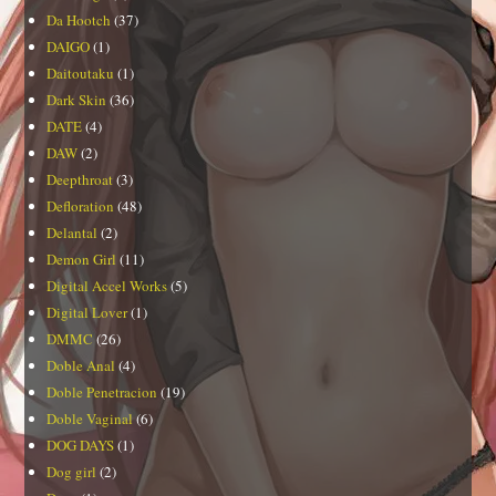
Da Hootch
(37)
DAIGO
(1)
Daitoutaku
(1)
Dark Skin
(36)
DATE
(4)
DAW
(2)
Deepthroat
(3)
Defloration
(48)
Delantal
(2)
Demon Girl
(11)
Digital Accel Works
(5)
Digital Lover
(1)
DMMC
(26)
Doble Anal
(4)
Doble Penetracion
(19)
Doble Vaginal
(6)
DOG DAYS
(1)
Dog girl
(2)