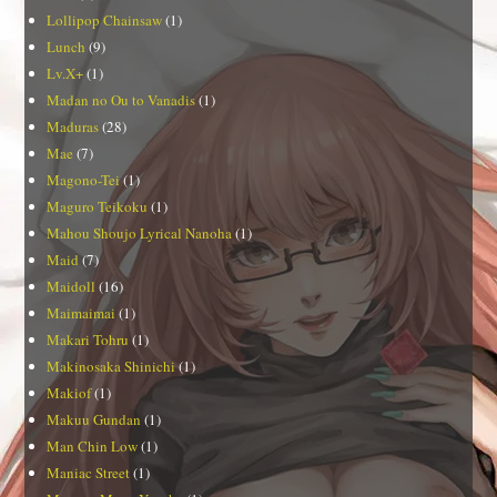
Lollipop Chainsaw
(1)
Lunch
(9)
Lv.X+
(1)
Madan no Ou to Vanadis
(1)
Maduras
(28)
Mae
(7)
Magono-Tei
(1)
Maguro Teikoku
(1)
Mahou Shoujo Lyrical Nanoha
(1)
Maid
(7)
Maidoll
(16)
Maimaimai
(1)
Makari Tohru
(1)
Makinosaka Shinichi
(1)
Makiof
(1)
Makuu Gundan
(1)
Man Chin Low
(1)
Maniac Street
(1)