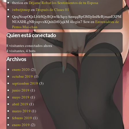
therion
en
Déjame Robar los Sentimientos de tu Esposa
iwbntjtmop
en
Después de Clases 01
QpqNoapOQcLbIrSQyBQiwSkSqsyAmrqqBpGMJpImHeBjmanEXPM
NUAXHLgNBynpvxKQnhDAVjqkM 4login7 Sow
en
Entrenadora de
Perros Mai-chan
Quien está conectado
8 visitantes conectados ahora
4 visitantes,
4 bots
Archivos
enero 2020
(2)
octubre 2019
(1)
septiembre 2019
(3)
junio 2019
(1)
mayo 2019
(1)
abril 2019
(1)
marzo 2019
(1)
febrero 2019
(1)
enero 2019
(2)