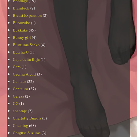
Bondage
(19)
Brainfuck
(2)
Breast Expansion
(2)
Bubuzuke
(1)
Bukkake
(45)
Bunny girl
(4)
Busujima Saeko
(4)
Butcha-U
(1)
Caperucita Roja
(1)
Carn
(1)
Cecilia Alcott
(3)
Centaur
(22)
Centauro
(27)
Cereza
(2)
CG
(1)
chantaje
(2)
Charlotte Dunois
(3)
Cheating
(68)
Chigusa Suzume
(3)