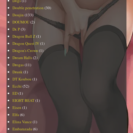
Dogs
(1)
Double penetration
(30)
Doujin
(133)
DOUMOU
(2)
Dr. P
(3)
Dragon Ball Z
(1)
Dragon Quest IV
(1)
Dragon's Crown
(1)
Dream Halls
(2)
Drogas
(11)
Drunk
(1)
DT Koubou
(1)
Ecchi
(52)
ED
(1)
EIGHT BEAT
(1)
Eisen
(1)
Elfa
(6)
Elina Vance
(1)
Embarazada
(6)