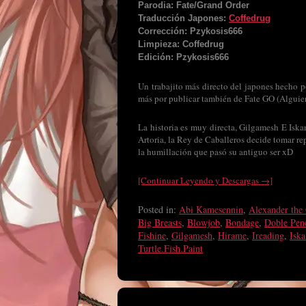
Parodia: Fate/Grand Order
Traducción Japones:
Coffedrug
Corrección: Pzykosis666
Limpieza: Coffedrug
Edición: Pzykosis666
Un trabajito más directo del japones hecho
más por publicar también de Fate GO (Alguien
La historia es muy directa, Gilgamesh E Iska
Artoria, la Rey de Caballeros decide tomar re
la humillación que pasó su antiguo ser xD
[Continuar Leyendo y Descargas →]
Posted in:
Abi Kamesennin
,
Alexander the 
Big Breasts
,
Blowjob
,
Bondage
,
Doble Pen
Fishine
,
Gilgamesh
,
Hirame
,
Ireading
,
Iska
Turtle.Fish.Paint