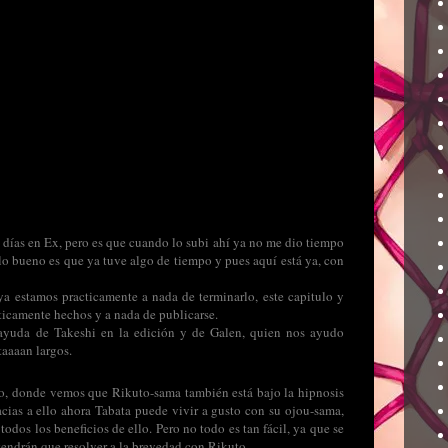
 días en Ex, pero es que cuando lo subi ahí ya no me dio tiempo
lo bueno es que ya tuve algo de tiempo y pues aquí está ya, con
a estamos practicamente a nada de terminarlo, este capitulo y
cticamente hechos y a nada de publicarse.
n ayuda de Takeshi en la edición y de Galen, quien nos ayudo
taaaan largos.
lo, donde vemos que Rikuto-sama también está bajo la hipnosis
cias a ello ahora Tabata puede vivir a gusto con su ojou-sama,
odos los beneficios de ello. Pero no todo es tan fácil, ya que se
tendrán que resolver a la brevedad con Rikuto…