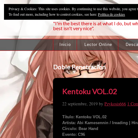
Privacy & Cookies: This site uses cookies. By continuing to use this website, you agree t
Pzykosis666HFa
To find out more, including how to control cookies, see here:
Política de cookies
"I'm the best there is at what I do, but wh
best isn't very nice".
Inicio
Lector Online
Desca
Doble Penetracion
Kentoku VOL.02
22 septiembre, 2019
by
Pzykosis666
1 Co
Título: Kentoku VOL.02
Artista: Abi Kamesennin / Ireading | Hi
Círculo: Bear Hand
Evento: C96