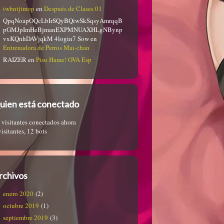
iwbntjtmop
en
Después de Clases 01
QpqNoapOQcLbIrSQyBQiwSkSqsyAmrqqB
pGMJpImHeBjmanEXPMNUAXHLgNBynp
vxKQnhDAVjqkM 4login7 Sow
en
Entrenadora de Perros Mai-chan
RAIZER
en
Pisu Hame! OVA Esp
uien está conectado
 visitantes conectados ahora
visitantes,
12 bots
rchivos
enero 2020
(2)
octubre 2019
(1)
septiembre 2019
(3)