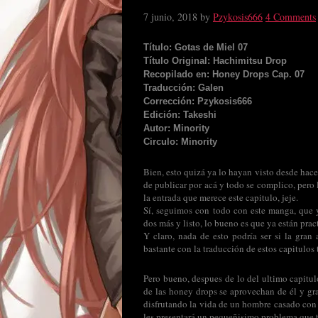
7 junio, 2018
by
Pzykosis666
4 Comments
Título: Gotas de Miel 07
Título Original: Hachimitsu Drop
Recopilado en: Honey Drops Cap. 07
Traducción: Galen
Corrección: Pzykosis666
Edición: Takeshi
Autor: Minority
Circulo: Minority
Bien, esto quizá ya lo hayan visto desde hace
de publicar por acá y todo se complico, pero 
la entrada que merece este capitulo, jeje.
Sí, seguimos con todo con este manga, que y
dos más y listo, lo bueno es que ya están pra
Y claro, nada de esto podría ser si la gra
bastante con la traducción de estos capitulos 
Pero bueno, despues de lo del ultimo capitu
de las honey drops se aprovechan de él y gra
disfrutando la vida de un hombre casado con t
les presentará un pequeñisimo problema que 