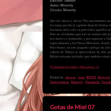
Edición: Takeshi
Autor: Minority
Circulo: Minority
Que tal, chicos y chicas! Nos encontramos una
les traigo por fin el capítulo final de Gotit
bastantes años, esto va para todos aquellos se
Pero no olvidemos que esto no habría sido po
nos motivo a terminarlo, y por supuesto a Gal
especialmente a las Chicas Monstruo, donde ya 
Pero bueno, en este pequeño epílogo de solo d
cabrón de Tabata se aprovechará de ello par
Rikuto-niisama incluido, que también estará 
[Continuar Leyendo y Descargas →]
Posted in:
Ahegao
,
Anal
,
BDSM
,
Blowjob
Impregnation
,
Minority
,
Nakadashi
,
Petan
Gotas de Miel 07