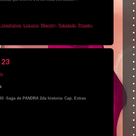
 penetration
,
Lenceria
,
Minority
,
Nakadashi
,
Petanko
,
 23
ts
k
II -Saga de PANDRA 2da historia- Cap. Extras