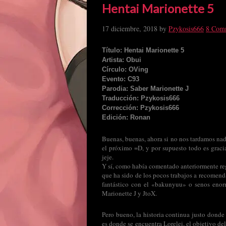
Hentai Marionette 5
17 diciembre, 2018
by
Pzykosis666
8 Com
Título: Hentai Marionette 5
Artista: Obui
Círculo: OVing
Evento: C93
Parodia: Saber Marionette J
Traducción: Pzykosis666
Corrección: Pzykosis666
Edición: Ronan
Buenas, buenas, ahora si no nos tardamos nad
el próximo =D, y por supuesto todo es gracia
jeje.
Y sí, como había comentado anteriormente re
que ha sido de los pocos trabajos a recomend
fantástico con el «bakunyuu» o senos enor
Marionette J y JtoX.
Pero bueno, la historia continua justo donde 
es donde se encuentra Lorelei, el objetivo de