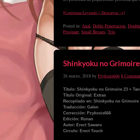
[Continuar Leyendo y Descargas →]
Posted in:
Anal
,
Doble Penetracion
,
Double
Pregnant
,
Small Breasts
,
Trío
Shinkyoku no Grimoire
26 marzo, 2018
by
Pzykosis666
8 Commen
Título: Shinkyoku no Grimoire 23 + Tan
Título Original: Extras
Recopilado en: Shinkyoku no Grimoire I
Traducción: Galen
Corrección: Pzykosis666
Edición: Ronan
Autor: Erect Sawaru
Circulo: Erect Touch