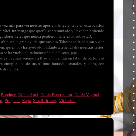
 vez más para ver nuestro aporte más reciente, y en esta ocasión
as de Miel, un manga que quería ver terminado y llevaban pidiendo
guidores fieles que nunca perdieron la fe en nosotros xD.
sible sin la gran ayuda que nos dio Takeshi en la edición y que
en, quien nos ha ayudado bastante a tener al día nuestras series,
se ha vuelto el traductor oficial del scan, jeje.
iez paginas veremos a Risu al fin entrar en labor de parto, y el
a cumplir una de sus ultimas fantasías sexuales, y claro, con
disfrutando.
,
Bondage
,
Doble Anal
,
Doble Penetracion
,
Doble Vaginal
,
ko
,
Pregnant
,
Rape
,
Small Breasts
,
Violacion