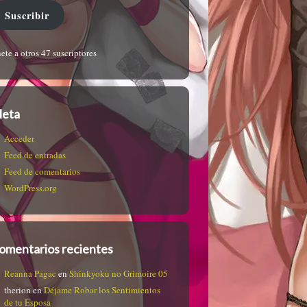
Suscribir
ete a otros 47 suscriptores
eta
Acceder
Feed de entradas
Feed de comentarios
WordPress.org
omentarios recientes
Reanna Pagac
en
Shinkyoku no Grimoire 05
therion
en
Déjame Robar los Sentimientos
de tu Esposa