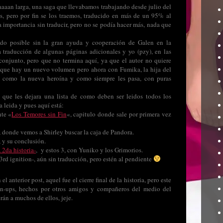
 taaaan larga, una saga que llevabamos trabajando desde julio del
, pero por fin se los traemos, traducido en más de un 95% al
 importancia sin traducir, pero no se podía hacer más, nada que
ido posible sin la gran ayuda y cooperación de Galen en la
a traducción de algunas páginas adicionales y yo (pzy), en las
 conjunto, pero que no termina aquí, ya que el autor no quiere
ya que hay un nuevo volumen pero ahora con Fumika, la hija del
n, como la nueva heroína y como siempre les pasa, con puras
n que les dejara una lista de como deben ser leidos todos los
 leida y pues aquí está:
nte «
Los Temores sin Fin
«, capitulo donde sale por primera vez
, donde vemos a Shirley buscar la caja de Pandora.
, y su conclusión.
2da historia-
, y estos 3, con Yuniko y los Grimorios.
d ignition-, aún sin traducción, pero estén al pendiente
l anterior post, aquel fue el cierre final de la historia, pero este
n-ups, hechos por otros amigos y compañeros del medio del
rán a muchos de ellos, jeje.