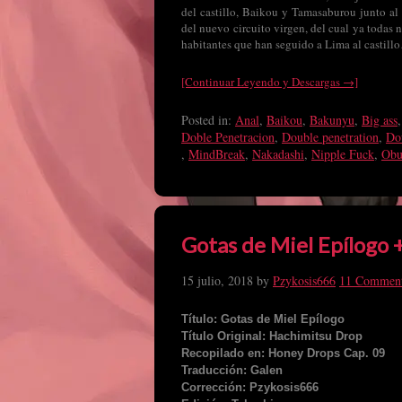
del castillo, Baikou y Tamasaburou junto al 
del nuevo circuito virgen, del cual ya todas 
habitantes que han seguido a Lima al castill
[Continuar Leyendo y Descargas →]
Posted in:
Anal
,
Baikou
,
Bakunyu
,
Big ass
Doble Penetracion
,
Double penetration
,
Do
,
MindBreak
,
Nakadashi
,
Nipple Fuck
,
Obu
Gotas de Miel Epílogo 
15 julio, 2018
by
Pzykosis666
11 Commen
Título: Gotas de Miel Epílogo
Título Original: Hachimitsu Drop
Recopilado en: Honey Drops Cap. 09
Traducción: Galen
Corrección: Pzykosis666