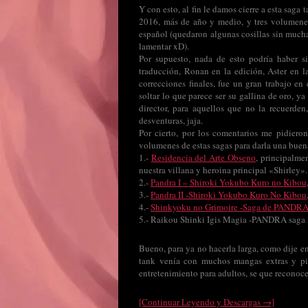
Y con esto, al fin le damos cierre a esta saga
2016, más de año y medio, y tres volumenes
español (quedaron algunas cosillas sin mucha
lamentar xD).
Por supuesto, nada de esto podría haber s
traducción, Ronan en la edición, Aster en l
correcciones finales, fue un gran trabajo en
soltar lo que parece ser su gallina de oro, 
director, para aquellos que no la recuerde
desventuras, jaja.
Por cierto, por los comentarios me pidiero
volumenes de estas sagas para darla una buena
1.-
Residencia del Arte Obseno
, principalme
nuestra villana y heroina principal «Shirley».
2.-
Pandra I – Shiroki Yokubo Kuro no Kibou
3.-
Pandra II -Shiroki Yokubo Kuro No Kibou
4.-
Shinkyoku no Grimoire -Saga de PANDRA 
5.- Raikou Shinki Igis Magia -PANDRA saga 3r
Bueno, para ya no hacerla larga, como dije en e
tank venía con muchos mangas extras y pi
entretenimiento para adultos, se que reconoce
[Continuar Leyendo y Descargas →]