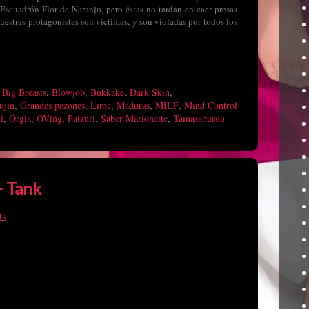
Escuadrón Flor de Naranjo, pero éstas no tardan en caer presas
nuestras protagonistas son victimas, y son violadas por todos los
o…
,
Big Breasts
,
Blowjob
,
Bukkake
,
Dark Skin
,
ujin
,
Grandes pezones
,
Lime
,
Maduras
,
MILF
,
Mind Control
i
,
Orgia
,
OVing
,
Paizuri
,
Saber Marionette
,
Tamasaburou
+ Tank
ts