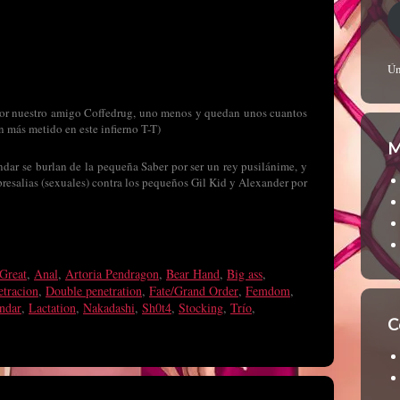
Ún
 por nuestro amigo Coffedrug, uno menos y quedan unos cuantos
 más metido en este infierno T-T)
M
ndar se burlan de la pequeña Saber por ser un rey pusilánime, y
presalias (sexuales) contra los pequeños Gil Kid y Alexander por
Great
,
Anal
,
Artoria Pendragon
,
Bear Hand
,
Big ass
,
etracion
,
Double penetration
,
Fate/Grand Order
,
Femdom
,
ndar
,
Lactation
,
Nakadashi
,
Sh0t4
,
Stocking
,
Trío
,
C