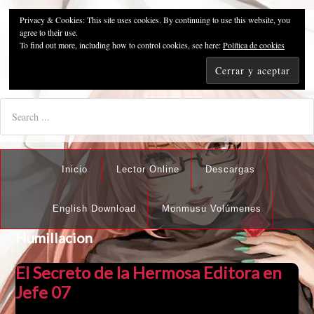
Privacy & Cookies: This site uses cookies. By continuing to use this website, you
Pzykosis666HFansub
agree to their use.
To find out more, including how to control cookies, see here:
Política de cookies
"I'm the best there is at what I do, but what I do best isn't very
nice".
Inicio
Lector Online
Descargas
English Download
Monmusu Volúmenes
Humillacion
El Secreto de la Hermosa Editora en
Jefe 07