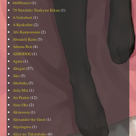
666Protect
(1)
70 Nenshiki Yuukyuu Kikan
(1)
A Gokuburi
(1)
A Kyokufuri
(2)
Abi Kamesennin
(2)
Abradeli Kami
(5)
Aduma Ren
(4)
AERODOG
(1)
Agata
(1)
Ahegao
(57)
Aho
(5)
Ahobaka
(5)
Aida Mai
(1)
Air Praitre
(12)
Aiue Oka
(2)
Akinosora
(1)
Alexander the Great
(1)
Algolagnia
(1)
Alice no Takarabako
(6)