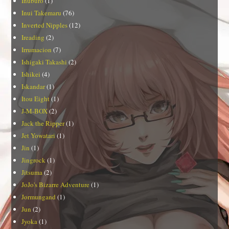
Inuburo
(1)
Inui Takemaru
(76)
Inverted Nipples
(12)
Ireading
(2)
Irrumacion
(7)
Ishigaki Takashi
(2)
Ishikei
(4)
Iskandar
(1)
Itou Eight
(1)
J-M-BOX
(2)
Jack the Ripper
(1)
Jet Yowatari
(1)
Jin
(1)
Jingrock
(1)
Jitsuma
(2)
JoJo's Bizarre Adventure
(1)
Jormungand
(1)
Jun
(2)
Jyoka
(1)