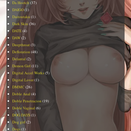
Da Hootch
(37)
DAIGO
(1)
Daitoutaku
(1)
Dark Skin
(36)
DATE
(4)
DAW
(2)
Deepthroat
(3)
Defloration
(48)
Delantal
(2)
Demon Girl
(11)
Digital Accel Works
(5)
Digital Lover
(1)
DMMC
(26)
Doble Anal
(4)
Doble Penetracion
(19)
Doble Vaginal
(6)
DOG DAYS
(1)
Dog girl
(2)
Dogs
(1)