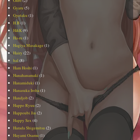
Guro
(2)
Gyaru
(5)
Gyotaku
(1)
H.B
(1)
H&K
(9)
Ha-ru
(1)
Hagiya Masakage
(1)
Hairy
(22)
hal
(8)
Ham Hoshi
(1)
Hanahanamaki
(1)
Hanamiduki
(1)
Hanasuka Iroha
(1)
Handjob
(2)
Happo Ryuu
(2)
Happoubi Jin
(2)
Happy Sex
(4)
Harada Shigemitsu
(2)
Hayami Osamu
(1)