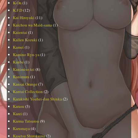
K-On
(1)
K.F.D
(12)
Kai Hiroyuki
(11)
Kaichou wa Maid-sama
(1)
Kaientai
(1)
Kallen Kozuki
(1)
Kamei
(1)
Kamino Ryu-ya
(1)
Kanbe
(1)
Kanimiso-tei
(8)
Kanimura
(1)
Kansai Orange
(7)
Kantai Collection
(2)
Karakishi Youhei-dan Shinka
(2)
Karasu
(3)
Karei
(1)
Karma Tatsurou
(9)
Karumaya
(4)
Kasetsu Shirokuma
(2)