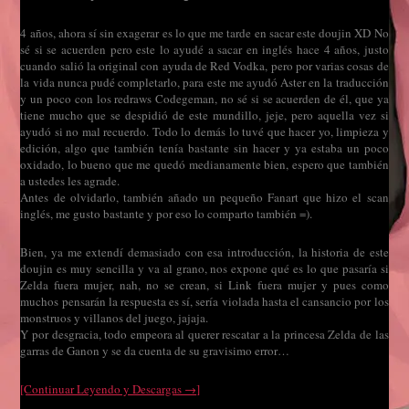
4 años, ahora sí sin exagerar es lo que me tarde en sacar este doujin XD No
sé si se acuerden pero este lo ayudé a sacar en inglés hace 4 años, justo
cuando salió la original con ayuda de Red Vodka, pero por varias cosas de
la vida nunca pudé completarlo, para este me ayudó Aster en la traducción
y un poco con los redraws Codegeman, no sé si se acuerden de él, que ya
tiene mucho que se despidió de este mundillo, jeje, pero aquella vez si
ayudó si no mal recuerdo. Todo lo demás lo tuvé que hacer yo, limpieza y
edición, algo que también tenía bastante sin hacer y ya estaba un poco
oxidado, lo bueno que me quedó medianamente bien, espero que también
a ustedes les agrade.
Antes de olvidarlo, también añado un pequeño Fanart que hizo el scan
inglés, me gusto bastante y por eso lo comparto también =).
Bien, ya me extendí demasiado con esa introducción, la historia de este
doujin es muy sencilla y va al grano, nos expone qué es lo que pasaría si
Zelda fuera mujer, nah, no se crean, si Link fuera mujer y pues como
muchos pensarán la respuesta es sí, sería violada hasta el cansancio por los
monstruos y villanos del juego, jajaja.
Y por desgracia, todo empeora al querer rescatar a la princesa Zelda de las
garras de Ganon y se da cuenta de su gravisimo error…
[Continuar Leyendo y Descargas →]