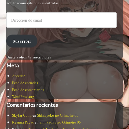
notificaciones de nuevas entradas.
Suscribir
Únete a otros 47 suscriptores
Meta
Acceder
Feed de entradas
Feed de comentarios
WordPress.org
Comentarios recientes
Skylar Conn
en
Shinkyoku no Grimoire 05
Reanna Pagac
en
Shinkyoku no Grimoire 05
therion
en
Déjame Robar los Sentimientos de tu Esposa