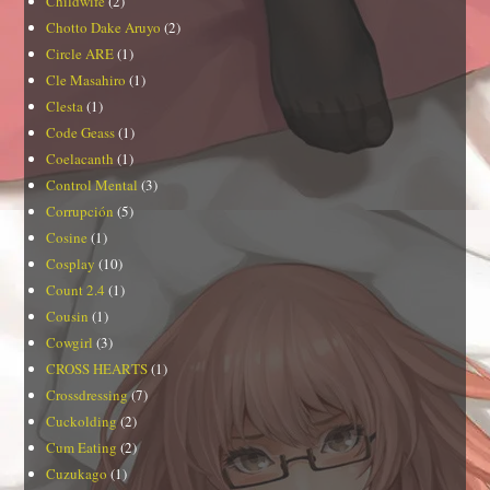
Childwife
(2)
Chotto Dake Aruyo
(2)
Circle ARE
(1)
Cle Masahiro
(1)
Clesta
(1)
Code Geass
(1)
Coelacanth
(1)
Control Mental
(3)
Corrupción
(5)
Cosine
(1)
Cosplay
(10)
Count 2.4
(1)
Cousin
(1)
Cowgirl
(3)
CROSS HEARTS
(1)
Crossdressing
(7)
Cuckolding
(2)
Cum Eating
(2)
Cuzukago
(1)