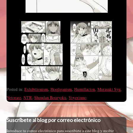
Posted in:
Exhibitionism
,
Hooliganism
,
Humillacion
,
Murasaki Syu
,
Netorare
,
NTR
,
Shuudan Bouryoku
,
Voyerismo
Suscríbete al blog por correo electrónico
Introduce tu correo electrónico para suscribirte a este blog y recibir