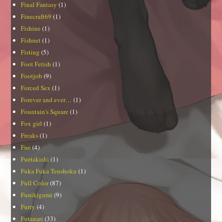
Final Fantasy
(1)
Finecraft69
(1)
Fishine
(1)
Fishnet
(1)
Fisting
(5)
Foot Fetish
(1)
Footjob
(9)
Forced Sex
(1)
Forever and ever…
(1)
Fountain's Square
(1)
Fox girl
(1)
Freaks
(1)
Fue
(4)
Fuetakishi
(1)
Fuka Fuka Tenshoku
(1)
Full Color
(87)
Funikigumi
(9)
Furry
(4)
Futanari
(33)