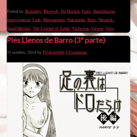
Posted in:
Bestiality
,
Blowjob
,
Da Hootch
,
Guro
,
Humillacion
,
Impregnation
,
Link
,
Masoquismo
,
Nakadashi
,
Rape
,
ShindoL
,
Small Breasts
,
The Legend of Zelda
,
Violacion
,
Virgen
,
Vore
Pies Llenos de Barro (3ª parte)
31 octubre, 2014
by
Pzykosis666
4 Comments