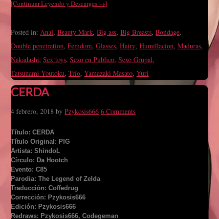
[Continuar Leyendo y Descargas →]
Posted in:
Anal
,
Beauty Mark
,
Big ass
,
Big Breasts
,
Bondage
,
Double penetration
,
Femdom
,
Glasses
,
Hairy
,
Humillacion
,
Maduras
,
Nakadashi
,
Sex toys
,
Sexo en Publico
,
Sexo Grupal
,
Tatsunami Youtoku
,
Trío
,
Yamazaki Masato
,
Yuri
CERDA
4 febrero, 2018
by
Pzykosis666
6 Comments
Título: CERDA
Título Original: PIG
Artista: ShindoL
Círculo: Da Hootch
Evento: C85
Parodia: The Legend of Zelda
Traducción: Coffedrug
Corrección: Pzykosis666
Edición: Pzykosis666
Redraws: Pzykosis666, Codegeman