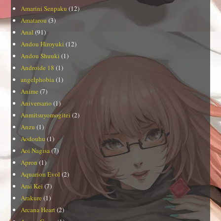
Amarini Senpaku
(12)
Amatarou
(3)
Anal
(91)
Andou Hiroyuki
(12)
Andou Shuuki
(1)
Androide 18
(1)
angelphobia
(1)
Anime
(7)
Aniversario
(1)
Anmitsuyomogitei
(2)
Anzu
(1)
Aodouhu
(1)
Aoi Nagisa
(7)
Apron
(1)
Aquarion Evol
(2)
Arai Kei
(7)
Arakure
(1)
Arcana Heart
(2)