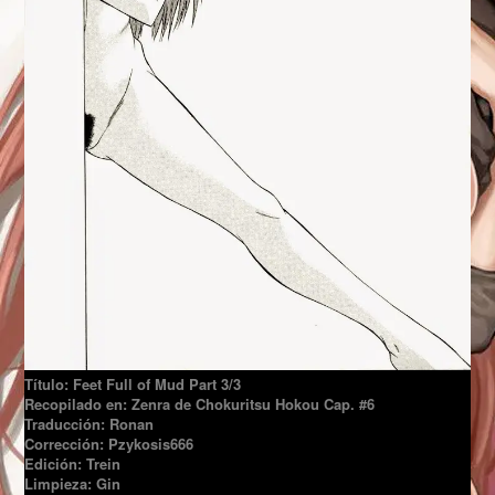
Título: Feet Full of Mud Part 3/3
Recopilado en: Zenra de Chokuritsu Hokou Cap. #6
Traducción: Ronan
Corrección: Pzykosis666
Edición: Trein
Limpieza: Gin