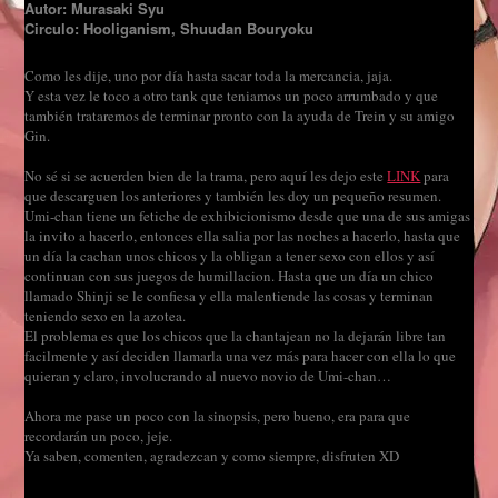
Autor: Murasaki Syu
Circulo: Hooliganism, Shuudan Bouryoku
Como les dije, uno por día hasta sacar toda la mercancia, jaja.
Y esta vez le toco a otro tank que teniamos un poco arrumbado y que
también trataremos de terminar pronto con la ayuda de Trein y su amigo
Gin.
No sé si se acuerden bien de la trama, pero aquí les dejo este
LINK
para
que descarguen los anteriores y también les doy un pequeño resumen.
Umi-chan tiene un fetiche de exhibicionismo desde que una de sus amigas
la invito a hacerlo, entonces ella salia por las noches a hacerlo, hasta que
un día la cachan unos chicos y la obligan a tener sexo con ellos y así
continuan con sus juegos de humillacion. Hasta que un día un chico
llamado Shinji se le confiesa y ella malentiende las cosas y terminan
teniendo sexo en la azotea.
El problema es que los chicos que la chantajean no la dejarán libre tan
facilmente y así deciden llamarla una vez más para hacer con ella lo que
quieran y claro, involucrando al nuevo novio de Umi-chan…
Ahora me pase un poco con la sinopsis, pero bueno, era para que
recordarán un poco, jeje.
Ya saben, comenten, agradezcan y como siempre, disfruten XD