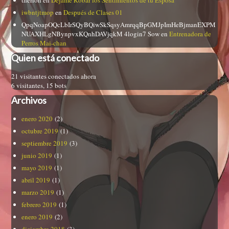
iwbntjtmop
en
Después de Clases 01
QpqNoapOQcLbIrSQyBQiwSkSqsyAmrqqBpGMJpImHeBjmanEXPM
NUAXHLgNBynpvxKQnhDAVjqkM 4login7 Sow
en
Entrenadora de
Perros Mai-chan
Quien está conectado
21 visitantes conectados ahora
6 visitantes,
15 bots
Archivos
enero 2020
(2)
octubre 2019
(1)
septiembre 2019
(3)
junio 2019
(1)
mayo 2019
(1)
abril 2019
(1)
marzo 2019
(1)
febrero 2019
(1)
enero 2019
(2)
diciembre 2018
(3)