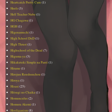
Heartcatch Pretty Cure
(1)
Heels
(3)
Hell Teacher Nube
(1)
HG Chagawa
(1)
HGH
(1)
Higenamuchi
(1)
High School DxD
(1)
High Thrust
(1)
Highschool of the Dead
(7)
Higuma-ya
(3)
Hikakuteki Simple na Panti
(1)
Hirame
(1)
Hirojuu Renshuuchou
(1)
Hiroya
(1)
Hisasi
(25)
Hitsugi no Chaika
(1)
Homunculus
(2)
Homura Akemi
(1)
Hooliganism
(8)