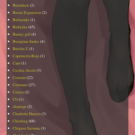
Brainfuck
(2)
Breast Expansion
(2)
Bubuzuke
(1)
Bukkake
(45)
Bunny girl
(4)
Busujima Saeko
(4)
Butcha-U
(1)
Caperucita Roja
(1)
Carn
(1)
Cecilia Alcott
(3)
Centaur
(22)
Centauro
(27)
Cereza
(2)
CG
(1)
chantaje
(2)
Charlotte Dunois
(3)
Cheating
(68)
Chigusa Suzume
(3)