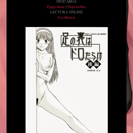
DESCARGA
Zippyshare
|
Depositfiles
LECTURA ONLINE
G.e-Hentai