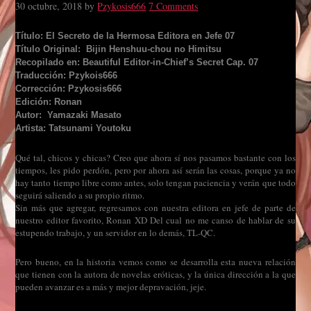
30 octubre, 2018
by
Pzykosis666
7 Comments
Título: El Secreto de la Hermosa Editora en Jefe 07
Título Original: Bijin Henshuu-chou no Himitsu
Recopilado en: Beautiful Editor-in-Chief’s Secret Cap. 07
Traducción: Pzykois666
Corrección: Pzykosis666
Edición: Ronan
Autor: Yamazaki Masato
Artista: Tatsunami Youtoku
Qué tal, chicos y chicas? Creo que ahora sí nos pasamos bastante con los
tiempos, les pido perdón, pero por ahora así serán las cosas, porque ya no
hay tanto tiempo libre como antes, solo tengan paciencia y verán que todo
seguirá saliendo a su propio ritmo.
Sin más que agregar, regresamos con nuestra editora en jefe de parte de
nuestro editor favorito, Ronan XD Del cual no me canso de hablar de su
estupendo trabajo, y un servidor en lo demás, TL-QC.
Pero bueno, en la historia vemos como se desarrolla esta nueva relación
que tienen con la autora de novelas eróticas, y la única dirección a la que
pueden avanzar es a más y mejor depravación, jeje.