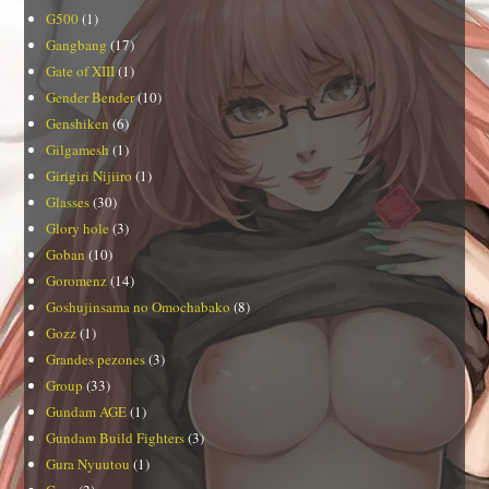
G500
(1)
Gangbang
(17)
Gate of XIII
(1)
Gender Bender
(10)
Genshiken
(6)
Gilgamesh
(1)
Girigiri Nijiiro
(1)
Glasses
(30)
Glory hole
(3)
Goban
(10)
Goromenz
(14)
Goshujinsama no Omochabako
(8)
Gozz
(1)
Grandes pezones
(3)
Group
(33)
Gundam AGE
(1)
Gundam Build Fighters
(3)
Gura Nyuutou
(1)