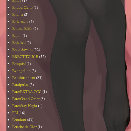
Emua
(1)
Endou Okito
(1)
Enema
(2)
Enfermera
(4)
Enuma Elish
(2)
Equal
(1)
Erdelied
(5)
Erect Sawaru
(52)
ERECT TOUCH
(52)
Eroquis!
(1)
Evangelion
(3)
Exhibitionism
(23)
Fatalpulse
(3)
Fate/EXTRA CCC
(1)
Fate/Grand Order
(8)
Fate/Stay Night
(1)
FEI
(16)
Femdom
(43)
Fetiche de Olor
(1)