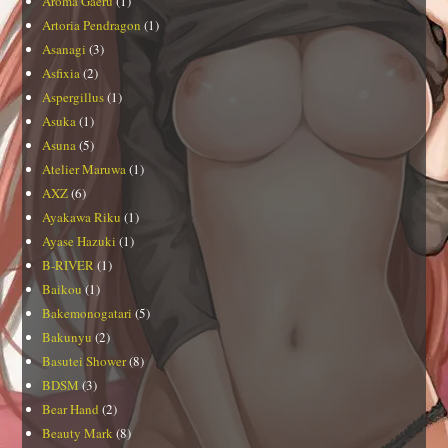
Aroma Gaeru
(1)
Artoria Pendragon
(1)
Asanagi
(3)
Asfixia
(2)
Aspergillus
(1)
Asuka
(1)
Asuna
(5)
Atelier Maruwa
(1)
AXZ
(6)
Ayakawa Riku
(1)
Ayase Hazuki
(1)
B-RIVER
(1)
Baikou
(1)
Bakemonogatari
(5)
Bakunyu
(2)
Basutei Shower
(8)
BDSM
(3)
Bear Hand
(2)
Beauty Mark
(8)