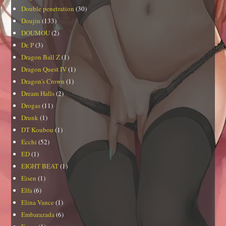
Double penetration
(30)
Doujin
(133)
DOUMOU
(2)
Dr. P
(3)
Dragon Ball Z
(1)
Dragon Quest IV
(1)
Dragon's Crown
(1)
Dream Halls
(2)
Drogas
(11)
Drunk
(1)
DT Koubou
(1)
Ecchi
(52)
ED
(1)
EIGHT BEAT
(1)
Eisen
(1)
Elfa
(6)
Elina Vance
(1)
Embarazada
(6)