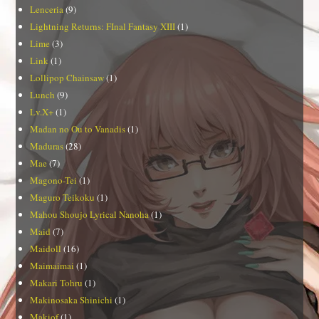
Lenceria
(9)
Lightning Returns: FInal Fantasy XIII
(1)
Lime
(3)
Link
(1)
Lollipop Chainsaw
(1)
Lunch
(9)
Lv.X+
(1)
Madan no Ou to Vanadis
(1)
Maduras
(28)
Mae
(7)
Magono-Tei
(1)
Maguro Teikoku
(1)
Mahou Shoujo Lyrical Nanoha
(1)
Maid
(7)
Maidoll
(16)
Maimaimai
(1)
Makari Tohru
(1)
Makinosaka Shinichi
(1)
Makiof
(1)