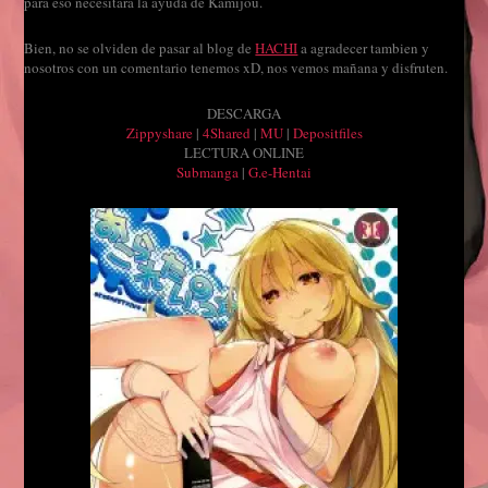
para eso necesitara la ayuda de Kamijou.
Bien, no se olviden de pasar al blog de
HACHI
a agradecer tambien y
nosotros con un comentario tenemos xD, nos vemos mañana y disfruten.
DESCARGA
Zippyshare
|
4Shared
|
MU
|
Depositfiles
LECTURA ONLINE
Submanga
|
G.e-Hentai