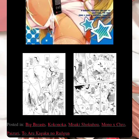
Posted in:
Big Breasts
,
Kokonoka
,
Misaki Shokuhou
,
Mono x Chro
,
Paizuri
,
To Aru Kagaku no Railgun