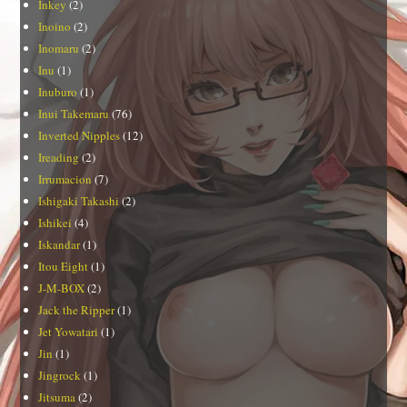
Inkey
(2)
Inoino
(2)
Inomaru
(2)
Inu
(1)
Inuburo
(1)
Inui Takemaru
(76)
Inverted Nipples
(12)
Ireading
(2)
Irrumacion
(7)
Ishigaki Takashi
(2)
Ishikei
(4)
Iskandar
(1)
Itou Eight
(1)
J-M-BOX
(2)
Jack the Ripper
(1)
Jet Yowatari
(1)
Jin
(1)
Jingrock
(1)
Jitsuma
(2)