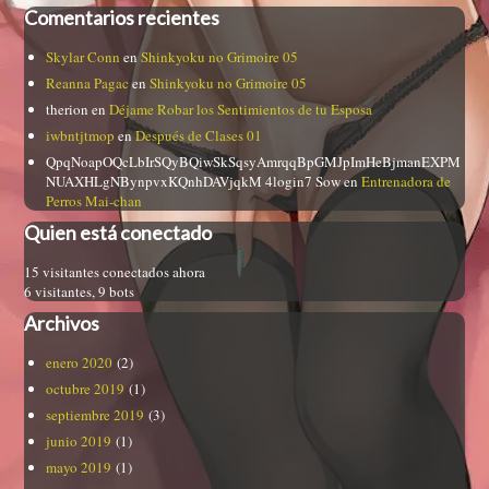
Comentarios recientes
Skylar Conn
en
Shinkyoku no Grimoire 05
Reanna Pagac
en
Shinkyoku no Grimoire 05
therion
en
Déjame Robar los Sentimientos de tu Esposa
iwbntjtmop
en
Después de Clases 01
QpqNoapOQcLbIrSQyBQiwSkSqsyAmrqqBpGMJpImHeBjmanEXPM
NUAXHLgNBynpvxKQnhDAVjqkM 4login7 Sow
en
Entrenadora de
Perros Mai-chan
Quien está conectado
15 visitantes conectados ahora
6 visitantes,
9 bots
Archivos
enero 2020
(2)
octubre 2019
(1)
septiembre 2019
(3)
junio 2019
(1)
mayo 2019
(1)