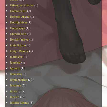
Hitsugi no Chaika
(1)
Homunculus
(2)
Homura Akemi
(1)
Hooliganism
(8)
Hougakuya
(1)
Humillacion
(3)
Hyakki Yakou
(1)
Ichie Ryoko
(1)
Ichigo Bakery
(1)
Ichimatsu
(1)
Igamaru
(1)
Igumox
(1)
Ikematsu
(1)
Impregnation
(30)
Inazuma
(5)
Incest
(17)
Incesto
(76)
Infinite Stratos
(8)