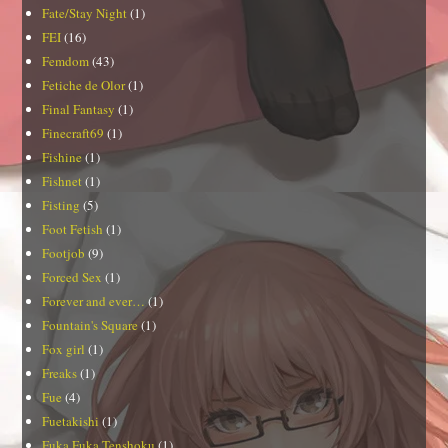
Fate/Stay Night
(1)
FEI
(16)
Femdom
(43)
Fetiche de Olor
(1)
Final Fantasy
(1)
Finecraft69
(1)
Fishine
(1)
Fishnet
(1)
Fisting
(5)
Foot Fetish
(1)
Footjob
(9)
Forced Sex
(1)
Forever and ever…
(1)
Fountain's Square
(1)
Fox girl
(1)
Freaks
(1)
Fue
(4)
Fuetakishi
(1)
Fuka Fuka Tenshoku
(1)