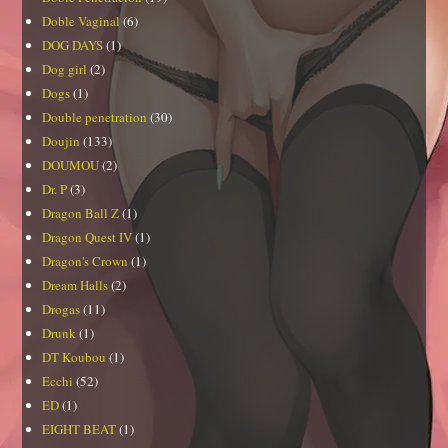
Doble Vaginal
(6)
DOG DAYS
(1)
Dog girl
(2)
Dogs
(1)
Double penetration
(30)
Doujin
(133)
DOUMOU
(2)
Dr. P
(3)
Dragon Ball Z
(1)
Dragon Quest IV
(1)
Dragon's Crown
(1)
Dream Halls
(2)
Drogas
(11)
Drunk
(1)
DT Koubou
(1)
Ecchi
(52)
ED
(1)
EIGHT BEAT
(1)