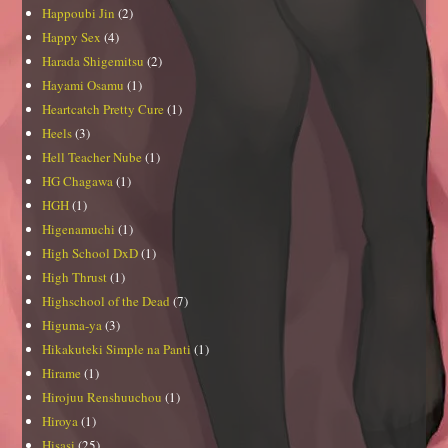
Happoubi Jin
(2)
Happy Sex
(4)
Harada Shigemitsu
(2)
Hayami Osamu
(1)
Heartcatch Pretty Cure
(1)
Heels
(3)
Hell Teacher Nube
(1)
HG Chagawa
(1)
HGH
(1)
Higenamuchi
(1)
High School DxD
(1)
High Thrust
(1)
Highschool of the Dead
(7)
Higuma-ya
(3)
Hikakuteki Simple na Panti
(1)
Hirame
(1)
Hirojuu Renshuuchou
(1)
Hiroya
(1)
Hisasi
(25)