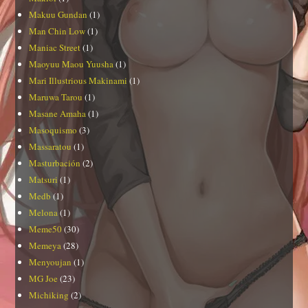
Makuu Gundan
(1)
Man Chin Low
(1)
Maniac Street
(1)
Maoyuu Maou Yuusha
(1)
Mari Illustrious Makinami
(1)
Maruwa Tarou
(1)
Masane Amaha
(1)
Masoquismo
(3)
Massaratou
(1)
Masturbación
(2)
Matsuri
(1)
Medb
(1)
Melona
(1)
Meme50
(30)
Memeya
(28)
Menyoujan
(1)
MG Joe
(23)
Michiking
(2)