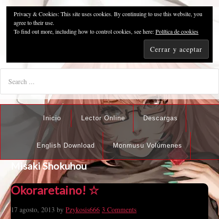
Privacy & Cookies: This site uses cookies. By continuing to use this website, you
Pzykosis666HFansub
agree to their use.
To find out more, including how to control cookies, see here:
Política de cookies
"I'm the best there is at what I do, but what I do best isn't very
nice".
Inicio
Lector Online
Descargas
English Download
Monmusu Volúmenes
Misaki Shokuhou
Okoraretaino! ☆
17 agosto, 2013
by
Pzykosis666
3 Comments