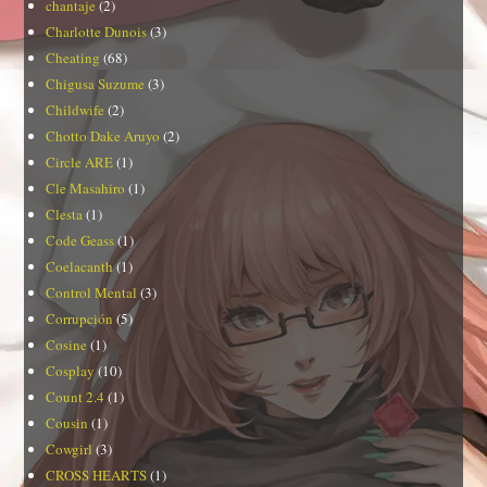
chantaje
(2)
Charlotte Dunois
(3)
Cheating
(68)
Chigusa Suzume
(3)
Childwife
(2)
Chotto Dake Aruyo
(2)
Circle ARE
(1)
Cle Masahiro
(1)
Clesta
(1)
Code Geass
(1)
Coelacanth
(1)
Control Mental
(3)
Corrupción
(5)
Cosine
(1)
Cosplay
(10)
Count 2.4
(1)
Cousin
(1)
Cowgirl
(3)
CROSS HEARTS
(1)