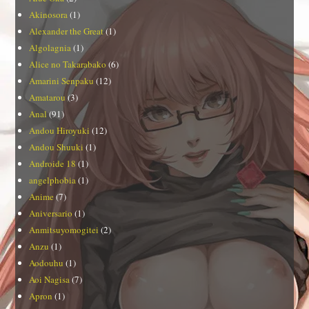
Akinosora
(1)
Alexander the Great
(1)
Algolagnia
(1)
Alice no Takarabako
(6)
Amarini Senpaku
(12)
Amatarou
(3)
Anal
(91)
Andou Hiroyuki
(12)
Andou Shuuki
(1)
Androide 18
(1)
angelphobia
(1)
Anime
(7)
Aniversario
(1)
Anmitsuyomogitei
(2)
Anzu
(1)
Aodouhu
(1)
Aoi Nagisa
(7)
Apron
(1)