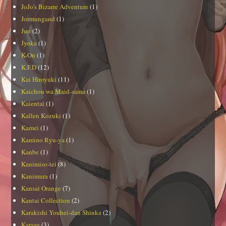
JoJo's Bizarre Adventure
(1)
Jormungand
(1)
Jun
(2)
Jyoka
(1)
K-On
(1)
K.F.D
(12)
Kai Hiroyuki
(11)
Kaichou wa Maid-sama
(1)
Kaientai
(1)
Kallen Kozuki
(1)
Kamei
(1)
Kamino Ryu-ya
(1)
Kanbe
(1)
Kanimiso-tei
(8)
Kanimura
(1)
Kansai Orange
(7)
Kantai Collection
(2)
Karakishi Youhei-dan Shinka
(2)
Karasu
(3)