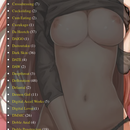
Crossdressing
(7)
Cuckolding
(2)
Cum Eating
(2)
Cuzukago
(1)
Da Hootch
(37)
DAIGO
(1)
Daitoutaku
(1)
Dark Skin
(36)
DATE
(4)
DAW
(2)
Deepthroat
(3)
Defloration
(48)
Delantal
(2)
Demon Girl
(11)
Digital Accel Works
(5)
Digital Lover
(1)
DMMC
(26)
Doble Anal
(4)
Doble Penetracion
(19)