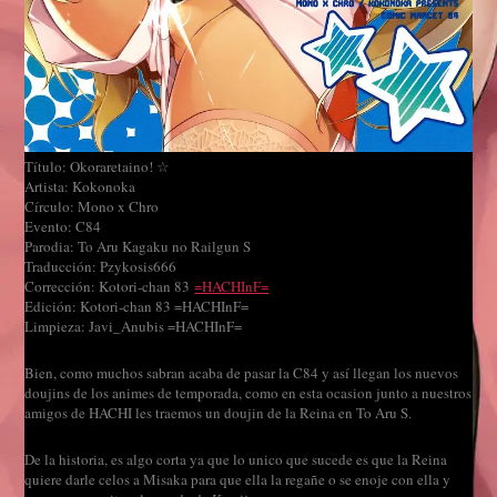
Título: Okoraretaino! ☆
Artista: Kokonoka
Círculo: Mono x Chro
Evento: C84
Parodia: To Aru Kagaku no Railgun S
Traducción: Pzykosis666
Corrección: Kotori-chan 83
=HACHInF=
Edición: Kotori-chan 83 =HACHInF=
Limpieza: Javi_Anubis =HACHInF=
Bien, como muchos sabran acaba de pasar la C84 y así llegan los nuevos
doujins de los animes de temporada, como en esta ocasion junto a nuestros
amigos de HACHI les traemos un doujin de la Reina en To Aru S.
De la historia, es algo corta ya que lo unico que sucede es que la Reina
quiere darle celos a Misaka para que ella la regañe o se enoje con ella y