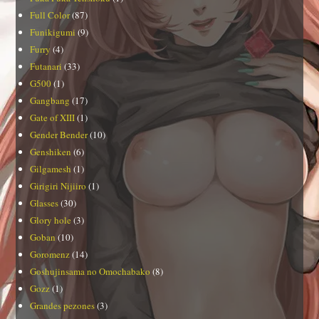
Full Color
(87)
Funikigumi
(9)
Furry
(4)
Futanari
(33)
G500
(1)
Gangbang
(17)
Gate of XIII
(1)
Gender Bender
(10)
Genshiken
(6)
Gilgamesh
(1)
Girigiri Nijiiro
(1)
Glasses
(30)
Glory hole
(3)
Goban
(10)
Goromenz
(14)
Goshujinsama no Omochabako
(8)
Gozz
(1)
Grandes pezones
(3)