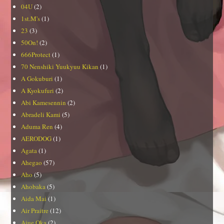
04U
(2)
1st.M's
(1)
23
(3)
50On!
(2)
666Protect
(1)
70 Nenshiki Yuukyuu Kikan
(1)
A Gokuburi
(1)
A Kyokufuri
(2)
Abi Kamesennin
(2)
Abradeli Kami
(5)
Aduma Ren
(4)
AERODOG
(1)
Agata
(1)
Ahegao
(57)
Aho
(5)
Ahobaka
(5)
Aida Mai
(1)
Air Praitre
(12)
Aiue Oka
(2)