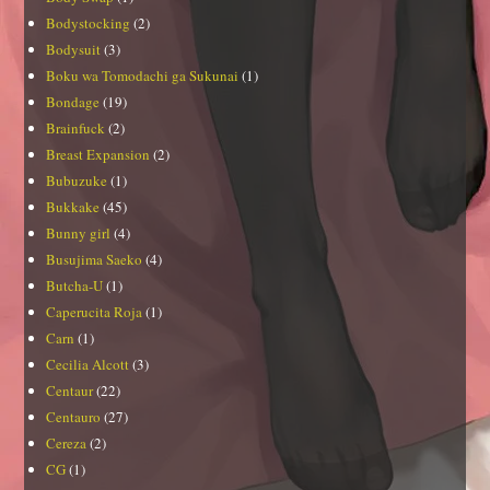
Bodystocking
(2)
Bodysuit
(3)
Boku wa Tomodachi ga Sukunai
(1)
Bondage
(19)
Brainfuck
(2)
Breast Expansion
(2)
Bubuzuke
(1)
Bukkake
(45)
Bunny girl
(4)
Busujima Saeko
(4)
Butcha-U
(1)
Caperucita Roja
(1)
Carn
(1)
Cecilia Alcott
(3)
Centaur
(22)
Centauro
(27)
Cereza
(2)
CG
(1)