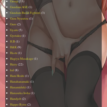
Group
(33)
Gundam AGE
(1)
Gundam Build Fighters
(3)
Gura Nyuutou
(1)
Guro
(2)
Gyaru
(5)
Gyotaku
(1)
H.B
(1)
H&K
(9)
Ha-ru
(1)
Hagiya Masakage
(1)
Hairy
(22)
hal
(8)
Ham Hoshi
(1)
Hanahanamaki
(1)
Hanamiduki
(1)
Hanasuka Iroha
(1)
Handjob
(2)
Happo Ryuu
(2)