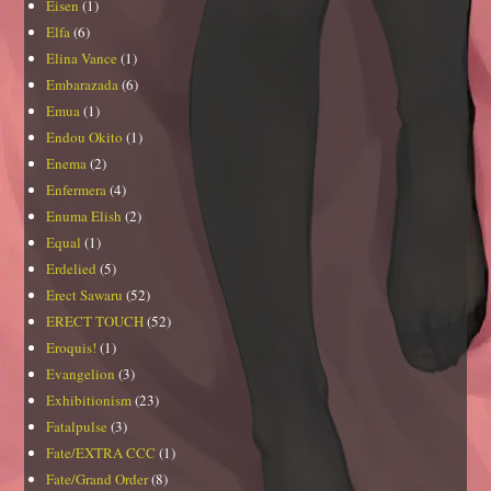
Eisen
(1)
Elfa
(6)
Elina Vance
(1)
Embarazada
(6)
Emua
(1)
Endou Okito
(1)
Enema
(2)
Enfermera
(4)
Enuma Elish
(2)
Equal
(1)
Erdelied
(5)
Erect Sawaru
(52)
ERECT TOUCH
(52)
Eroquis!
(1)
Evangelion
(3)
Exhibitionism
(23)
Fatalpulse
(3)
Fate/EXTRA CCC
(1)
Fate/Grand Order
(8)