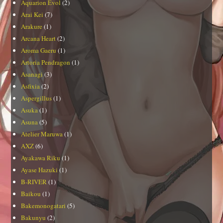
Aquarion Evol
(2)
Arai Kei
(7)
Arakure
(1)
Arcana Heart
(2)
Aroma Gaeru
(1)
Artoria Pendragon
(1)
Asanagi
(3)
Asfixia
(2)
Aspergillus
(1)
Asuka
(1)
Asuna
(5)
Atelier Maruwa
(1)
AXZ
(6)
Ayakawa Riku
(1)
Ayase Hazuki
(1)
B-RIVER
(1)
Baikou
(1)
Bakemonogatari
(5)
Bakunyu
(2)