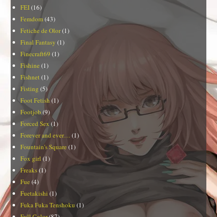
FEI
(16)
Femdom
(43)
Fetiche de Olor
(1)
Final Fantasy
(1)
Finecraft69
(1)
Fishine
(1)
Fishnet
(1)
Fisting
(5)
Foot Fetish
(1)
Footjob
(9)
Forced Sex
(1)
Forever and ever…
(1)
Fountain's Square
(1)
Fox girl
(1)
Freaks
(1)
Fue
(4)
Fuetakishi
(1)
Fuka Fuka Tenshoku
(1)
Full Color
(87)