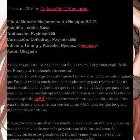
11 enero, 2016
by
Pzykosis666
47 Comments
Título: Monster Musume no Iru Nichijou BD 01
Estudio: Lerche, Seva
Traducción: Pzykosis666
Corrección: Coffedrug, Pzykosis666
Edición, Timing y Karaoke: Djscusa >
Seinagi
<
Autor: Okayado
Así es, sus ojos no los engañan, por fin les traemos el primer capitulo de
los Bluray y sí, totalmente sin censura!!!
La verdad yo no los quiero atiborrar de tantos datos tecnicos, solo digamos
que Djscusa trabajo muchisimo con el photoshop para traerles toda esta
máxima calidad en edición, así que los invito de verdad a que pasen a su
página para que puedan apreciar todo el trabajo que invirtió en la edición
AQUÍ
de este capitulo
.*Como extra van el intro y el ending sin creditos
para su disfrute aparte de una versión ya en MKV para los que les gusta
jugar con los subtitulos.
Bueno, yo espero que disfruten mucho nuestra versión otra vez y pues aquí
los estaremos viendo con más proyectos en el futuro, así como la
terminación de estos grandiosos BDs, nos vemos y no se olviden de
comentar, agradecer y como siempre de disfrutar XD