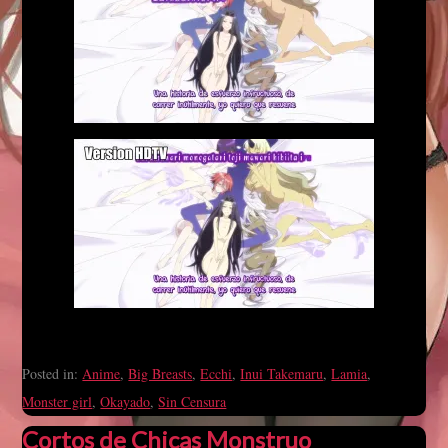
Posted in:
Anime
,
Big Breasts
,
Ecchi
,
Inui Takemaru
,
Lamia
,
Monster girl
,
Okayado
,
Sin Censura
Cortos de Chicas Monstruo