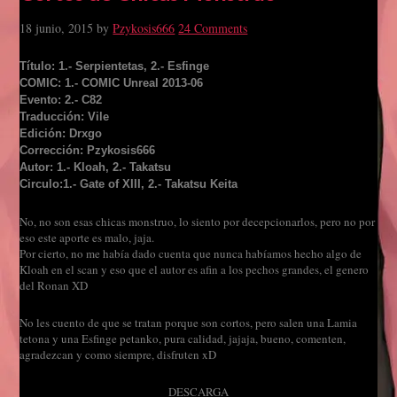
18 junio, 2015
by
Pzykosis666
24 Comments
Título: 1.- Serpientetas, 2.- Esfinge
COMIC: 1.- COMIC Unreal 2013-06
Evento: 2.- C82
Traducción: Vile
Edición: Drxgo
Corrección: Pzykosis666
Autor: 1.- Kloah, 2.- Takatsu
Circulo:1.- Gate of XIII, 2.- Takatsu Keita
No, no son esas chicas monstruo, lo siento por decepcionarlos, pero no por
eso este aporte es malo, jaja.
Por cierto, no me había dado cuenta que nunca habíamos hecho algo de
Kloah en el scan y eso que el autor es afin a los pechos grandes, el genero
del Ronan XD
No les cuento de que se tratan porque son cortos, pero salen una Lamia
tetona y una Esfinge petanko, pura calidad, jajaja, bueno, comenten,
agradezcan y como siempre, disfruten xD
DESCARGA