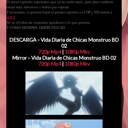
El tercer capitulo esperemos que ya no tarde tanto, pero pues también
estará muy laborioso y habrá que esperar.
Y recuerden, si quieren bajar el primer capitulo o el OP y ED entren a
AQUÍ
.
No se olviden de comentar, agredecer o lo que quieran.
Y COMO SIEMPRE, DISFRUTEN XD
DESCARGA – Vida Diaria de Chicas Monstruo BD
02
720p Mp4
|
1080p Mkv
Mirror – Vida Diaria de Chicas Monstruo BD 02
720p Mp4
|
1080p Mkv