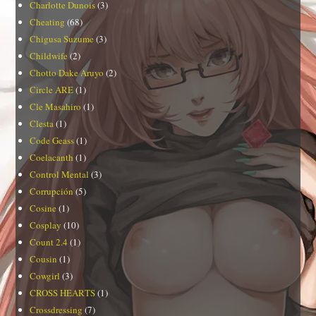
Charlotte Dunois
(3)
Cheating
(68)
Chigusa Suzume
(3)
Childwife
(2)
Chotto Dake Aruyo
(2)
Circle ARE
(1)
Cle Masahiro
(1)
Clesta
(1)
Code Geass
(1)
Coelacanth
(1)
Control Mental
(3)
Corrupción
(5)
Cosine
(1)
Cosplay
(10)
Count 2.4
(1)
Cousin
(1)
Cowgirl
(3)
CROSS HEARTS
(1)
Crossdressing
(7)