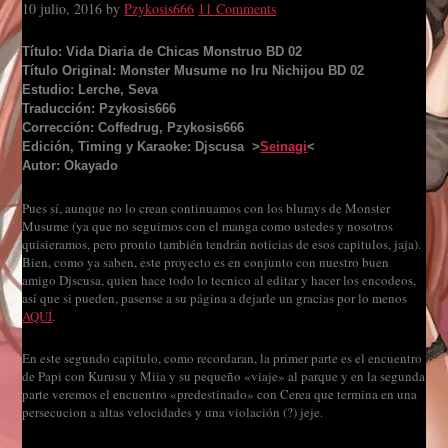
10 julio, 2016
by
Pzykosis666
11 Comments
Título: Vida Diaria de Chicas Monstruo BD 02
Título Original: Monster Musume no Iru Nichijou BD 02
Estudio: Lerche, Seva
Traducción: Pzykosis666
Corrección: Coffedrug, Pzykosis666
Edición, Timing y Karaoke: Djscusa >
Seinagi
<
Autor: Okayado
Pues sí, aunque no lo crean continuamos con los blurays de Monster
Musume (ya que no seguimos con el manga como ustedes y nosotros
quisieramos, pero pronto también tendrán noticias de esos capitulos, jaja).
Bien, como ya saben, este proyecto es en conjunto con nuestro buen
amigo Djscusa, quien hace todo lo tecnico al editar y hacer los encodeos,
así que si pueden, pasense a su página a dejarle un gracias por lo menos
AQUÍ
.
En este segundo capitulo, como recordaran, la primer parte es el encuentro
de Papi con Kurusu y Miia y su pequeño «viaje» al parque y en la segunda
parte veremos el encuentro «predestinado» con Cerea que termina en una
persecucion a altas velocidades y una violación (?) jeje.