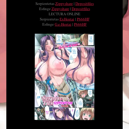
Serpientetas
Zippyshare
|
Depositfiles
Esfinge
Zippyshare
|
Depositfiles
LECTURA ONLINE
Serpientetas
ExHentai
|
P666HF
Esfinge
G.e-Hentai
|
P666HF