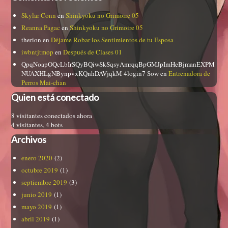
Skylar Conn
en
Shinkyoku no Grimoire 05
Reanna Pagac
en
Shinkyoku no Grimoire 05
therion
en
Déjame Robar los Sentimientos de tu Esposa
iwbntjtmop
en
Después de Clases 01
QpqNoapOQcLbIrSQyBQiwSkSqsyAmrqqBpGMJpImHeBjmanEXPM
NUAXHLgNBynpvxKQnhDAVjqkM 4login7 Sow
en
Entrenadora de
Perros Mai-chan
Quien está conectado
8 visitantes conectados ahora
4 visitantes,
4 bots
Archivos
enero 2020
(2)
octubre 2019
(1)
septiembre 2019
(3)
junio 2019
(1)
mayo 2019
(1)
abril 2019
(1)