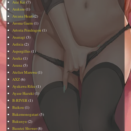
Arai Kei
(7)
Arakure
(1)
Arcana Heart
(2)
Aroma Gaeru
(1)
Artoria Pendragon
(1)
Asanagi
(3)
Asfixia
(2)
Aspergillus
(1)
Asuka
(1)
Asuna
(5)
Atelier Maruwa
(1)
AXZ
(6)
Ayakawa Riku
(1)
Ayase Hazuki
(1)
B-RIVER
(1)
Baikou
(1)
Bakemonogatari
(5)
Bakunyu
(2)
Basutei Shower
(8)