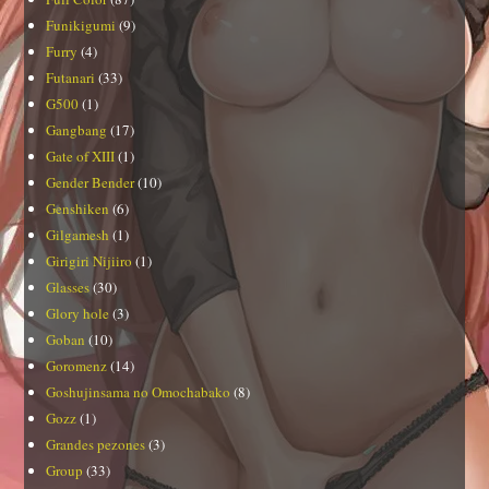
Funikigumi
(9)
Furry
(4)
Futanari
(33)
G500
(1)
Gangbang
(17)
Gate of XIII
(1)
Gender Bender
(10)
Genshiken
(6)
Gilgamesh
(1)
Girigiri Nijiiro
(1)
Glasses
(30)
Glory hole
(3)
Goban
(10)
Goromenz
(14)
Goshujinsama no Omochabako
(8)
Gozz
(1)
Grandes pezones
(3)
Group
(33)