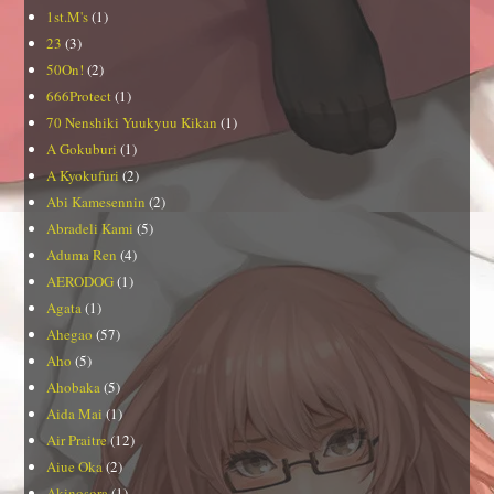
1st.M's
(1)
23
(3)
50On!
(2)
666Protect
(1)
70 Nenshiki Yuukyuu Kikan
(1)
A Gokuburi
(1)
A Kyokufuri
(2)
Abi Kamesennin
(2)
Abradeli Kami
(5)
Aduma Ren
(4)
AERODOG
(1)
Agata
(1)
Ahegao
(57)
Aho
(5)
Ahobaka
(5)
Aida Mai
(1)
Air Praitre
(12)
Aiue Oka
(2)
Akinosora
(1)