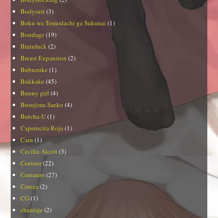
Bodysuit
(3)
Boku wa Tomodachi ga Sukunai
(1)
Bondage
(19)
Brainfuck
(2)
Breast Expansion
(2)
Bubuzuke
(1)
Bukkake
(45)
Bunny girl
(4)
Busujima Saeko
(4)
Butcha-U
(1)
Caperucita Roja
(1)
Carn
(1)
Cecilia Alcott
(3)
Centaur
(22)
Centauro
(27)
Cereza
(2)
CG
(1)
chantaje
(2)