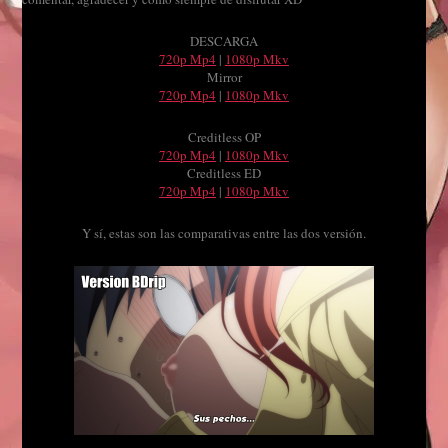
DESCARGA
720p Mp4
|
1080p Mkv
Mirror
720p Mp4
|
1080p Mkv
Creditless OP
720p Mp4
|
1080p Mkv
Creditless ED
720p Mp4
|
1080p Mkv
Y sí, estas son las comparativas entre las dos versión.