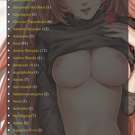
Alexander the Great
(1)
Algolagnia
(1)
Alice no Takarabako
(6)
Amarini Senpaku
(12)
Amatarou
(3)
Anal
(91)
Andou Hiroyuki
(12)
Andou Shuuki
(1)
Androide 18
(1)
angelphobia
(1)
Anime
(7)
Aniversario
(1)
Anmitsuyomogitei
(2)
Anzu
(1)
Aodouhu
(1)
Aoi Nagisa
(7)
Apron
(1)
Aquarion Evol
(2)