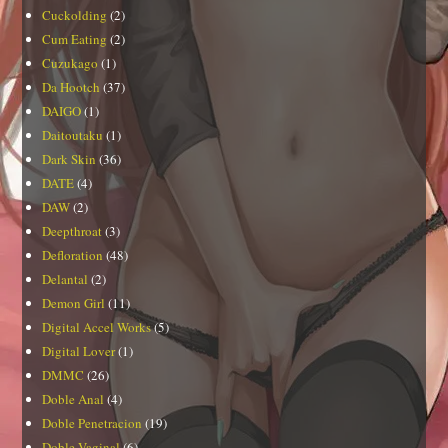
Cuckolding
(2)
Cum Eating
(2)
Cuzukago
(1)
Da Hootch
(37)
DAIGO
(1)
Daitoutaku
(1)
Dark Skin
(36)
DATE
(4)
DAW
(2)
Deepthroat
(3)
Defloration
(48)
Delantal
(2)
Demon Girl
(11)
Digital Accel Works
(5)
Digital Lover
(1)
DMMC
(26)
Doble Anal
(4)
Doble Penetracion
(19)
Doble Vaginal
(6)