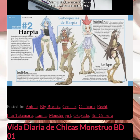
Posted in:
Anime
,
Big Breasts
,
Centaur
,
Centauro
,
Ecchi
,
Inui Takemaru
,
Lamia
,
Monster girl
,
Okayado
,
Sin Censura
Vida Diaria de Chicas Monstruo BD
01