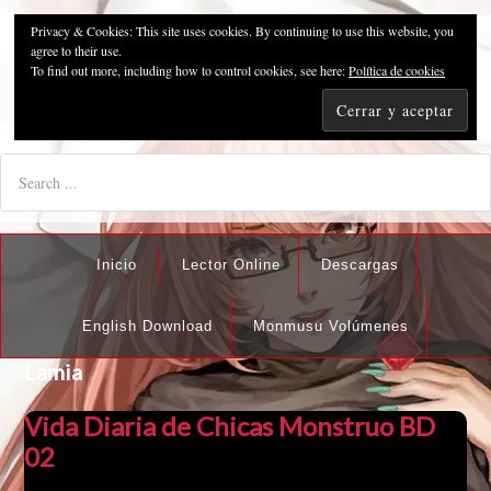
Privacy & Cookies: This site uses cookies. By continuing to use this website, you
Pzykosis666HFansub
agree to their use.
To find out more, including how to control cookies, see here:
Política de cookies
"I'm the best there is at what I do, but what I do best isn't very
nice".
Inicio
Lector Online
Descargas
English Download
Monmusu Volúmenes
Lamia
Vida Diaria de Chicas Monstruo BD
02