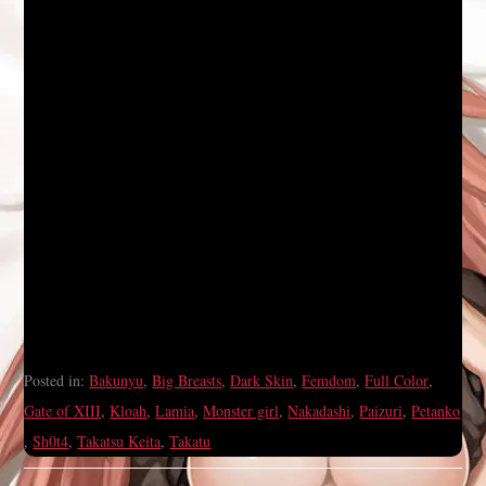
Posted in:
Bakunyu
,
Big Breasts
,
Dark Skin
,
Femdom
,
Full Color
,
Gate of XIII
,
Kloah
,
Lamia
,
Monster girl
,
Nakadashi
,
Paizuri
,
Petanko
,
Sh0t4
,
Takatsu Keita
,
Takatu