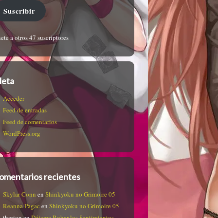
Suscribir
ete a otros 47 suscriptores
eta
Acceder
Feed de entradas
Feed de comentarios
WordPress.org
omentarios recientes
Skylar Conn
en
Shinkyoku no Grimoire 05
Reanna Pagac
en
Shinkyoku no Grimoire 05
therion
en
Déjame Robar los Sentimientos