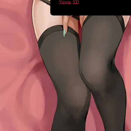
Virgen
,
YD