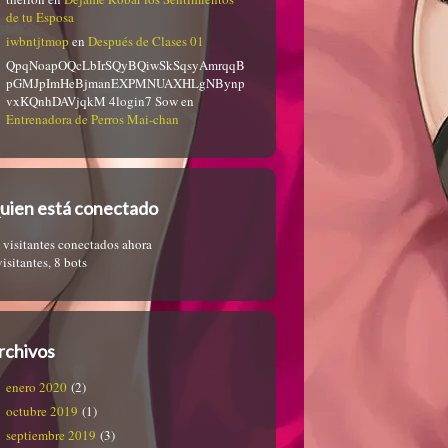
de tu Esposa
iwbntjtmop
en
Después de Clases 01
QpqNoapOQcLbIrSQyBQiwSkSqsyAmrqqB
pGMJpImHeBjmanEXPMNUAXHLgNBynp
vxKQnhDAVjqkM 4login7 Sow
en
Entrenadora de Perros Mai-chan
uien está conectado
 visitantes conectados ahora
visitantes,
8 bots
rchivos
enero 2020
(2)
octubre 2019
(1)
septiembre 2019
(3)