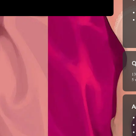
Q
13
5 
A