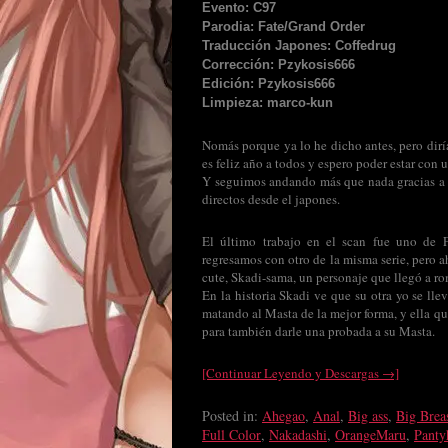
Evento: C97
Parodia: Fate/Grand Order
Traducción Japones: Coffedrug
Corrección: Pzykosis666
Edición: Pzykosis666
Limpieza: marco-kun
Nomás porque ya lo he dicho antes, pero dir
es feliz año a todos y espero poder estar con
Y seguimos andando más que nada gracias a 
directos desde el japones.
El último trabajo en el scan fue uno de 
regresamos con otro de la misma serie, pero a
cute, Skadi-sama, un personaje que llegó a ro
En la historia Skadi ve que su otra yo se lle
matando al Masta de la mejor forma, y ella qu
para también darle una probada a su Masta.
[Continuar Leyendo y Descargas →]
Posted in:
Ahegao
,
Anal
,
Big ass
,
Big Brea
Full Color
,
Nakadashi
,
OrangeMaru
,
Panty