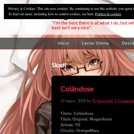
Privacy & Cookies: This site uses cookies. By continuing to use this website, you agree t
Pzykosis666HFa
To find out more, including how to control cookies, see here:
Política de cookies
"I'm the best there is at what I do, but wh
best isn't very nice".
Inicio
Lector Online
Desca
Skadi
Colándose
19 enero, 2020
by
Pzykosis666
5 Comment
Título: Colándose
Título Original: Mogurikomi
Artista: YD
Círculo: OrangeMaru