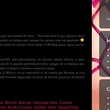
Ún
ía que han pasado 84 años… Pero más bien lo que quisiera decir
 ustedes un tiempo más, aunque los aportes sean tan apartados
M
la ayuda de nuestro buen amigo Coffedrug quien sigue con los
Fate/GO, más precisamente de nuestra amada jefecita y pues
hora de la maestra preferida de todos, aunque de su alterego más
mper el juego y nuestros corazones, jajaja.
va al Masta y en su curiosidad se da cuenta que Shishou se está
eda bastante impactada, al punto de hacerse pasar por Scathatch
C
sts
,
Blowjob
,
Bodysuit
,
Fate/Grand Order
,
Femdom
,
hose
,
Ritsuka Fujimaru
,
Scathach
,
Skadi
,
Unusual Pupils
,