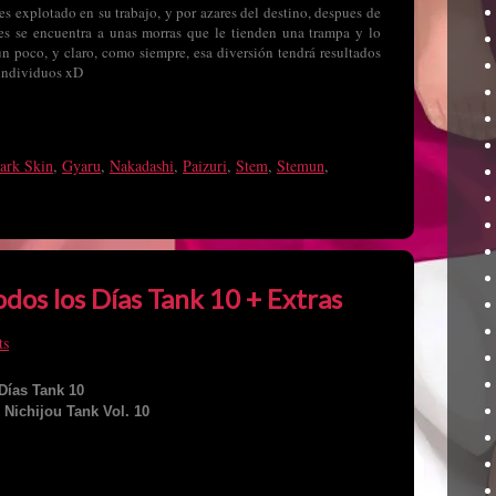
 es explotado en su trabajo, y por azares del destino, despues de
ues se encuentra a unas morras que le tienden una trampa y lo
 un poco, y claro, como siempre, esa diversión tendrá resultados
 individuos xD
ark Skin
,
Gyaru
,
Nakadashi
,
Paizuri
,
Stem
,
Stemun
,
dos los Días Tank 10 + Extras
ts
Días Tank 10
 Nichijou Tank Vol. 10