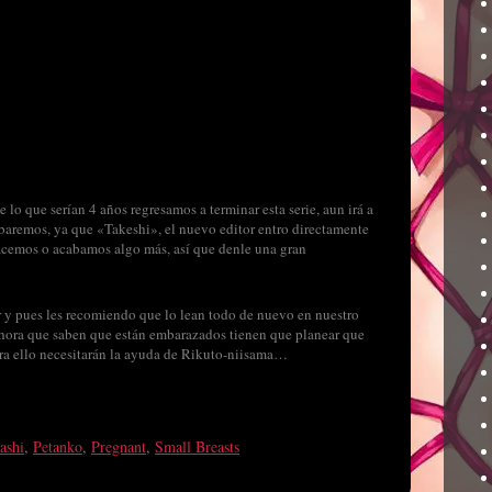
 lo que serían 4 años regresamos a terminar esta serie, aun irá a
abaremos, ya que «Takeshi», el nuevo editor entro directamente
 hacemos o acabamos algo más, así que denle una gran
r y pues les recomiendo que lo lean todo de nuevo en nuestro
 ahora que saben que están embarazados tienen que planear que
ara ello necesitarán la ayuda de Rikuto-niisama…
ashi
,
Petanko
,
Pregnant
,
Small Breasts