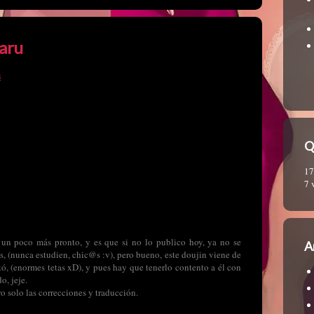
aru
s
Q
17
7 
un poco más pronto, y es que si no lo publico hoy, ya no se
A
, (nunca estudien, chic@s :v), pero bueno, este doujin viene de
ó, (enormes tetas xD), y pues hay que tenerlo contento a él con
o, jeje.
o solo las correcciones y traducción.