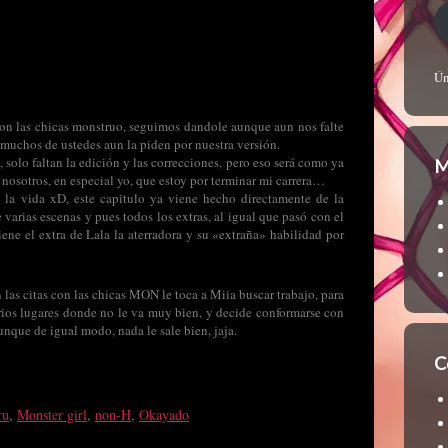
Ún
son las chicas monstruo, seguimos dandole aunque aun nos falte
 muchos de ustedes aun la piden por nuestra versión.
olo faltan la edición y las correcciones, pero eso será como ya
M
s nosotros, en especial yo, que estoy por terminar mi carrera…
e la vida xD, este capitulo ya viene hecho directamente de la
 varias escenas y pues todos los extras, al igual que pasó con el
ene el extra de Lala la aterradora y su «extraña» habilidad por
 las citas con las chicas MON le toca a Miia buscar trabajo, para
rios lugares donde no le va muy bien, y decide conformarse con
unque de igual modo, nada le sale bien, jaja.
C
ru
,
Monster girl
,
non-H
,
Okayado