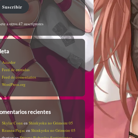
Suscribir
ete a otros 47 suscriptores
eta
Acceder
Feed de entradas
Feed de comentarios
WordPress.org
omentarios recientes
Skylar Conn
en
Shinkyoku no Grimoire 05
Reanna Pagac
en
Shinkyoku no Grimoire 05
therion
en
Déjame Robar los Sentimientos