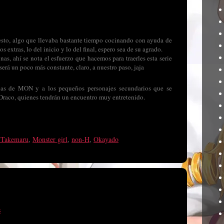
 esto, algo que llevaba bastante tiempo cocinando con ayuda de
 extras, lo del inicio y lo del final, espero sea de su agrado.
as, ahí se nota el esfuerzo que hacemos para traerles esta serie
erá un poco más constante, claro, a nuestro paso, jaja
hicas de MON y a los pequeños personajes secundarios que se
Draco, quienes tendrán un encuentro muy entretenido.
 Takemaru
,
Monster girl
,
non-H
,
Okayado
s