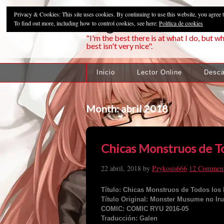
Privacy & Cookies: This site uses cookies. By continuing to use this website, you agree t
Pzykosis666HFa
To find out more, including how to control cookies, see here:
Política de cookies
"I'm the best there is at what I do, but wh
best isn't very nice".
Inicio
Lector Online
Desca
Month:
abril 2018
Chicas Monstruos de To
22 abril, 2018
by
Pzykosis666
12 Commen
Título: Chicas Monstruos de Todos los 
Título Original: Monster Musume no Iru
COMIC: COMIC RYU 2016-05
Traducción: Galen