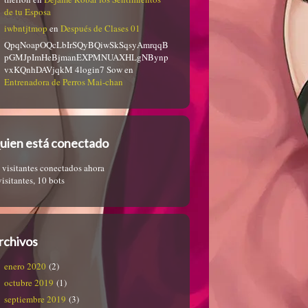
de tu Esposa
iwbntjtmop
en
Después de Clases 01
QpqNoapOQcLbIrSQyBQiwSkSqsyAmrqqB
pGMJpImHeBjmanEXPMNUAXHLgNBynp
vxKQnhDAVjqkM 4login7 Sow
en
Entrenadora de Perros Mai-chan
uien está conectado
 visitantes conectados ahora
visitantes,
10 bots
rchivos
enero 2020
(2)
octubre 2019
(1)
septiembre 2019
(3)