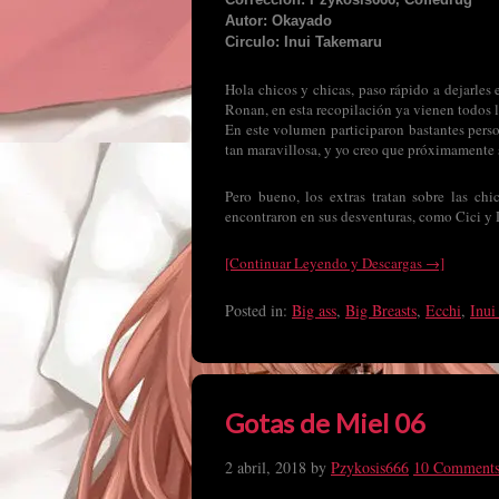
Autor: Okayado
Circulo: Inui Takemaru
Hola chicos y chicas, paso rápido a dejarles
Ronan, en esta recopilación ya vienen todos los
En este volumen participaron bastantes person
tan maravillosa, y yo creo que próximamente s
Pero bueno, los extras tratan sobre las c
encontraron en sus desventuras, como Cici y 
[Continuar Leyendo y Descargas →]
Posted in:
Big ass
,
Big Breasts
,
Ecchi
,
Inui
Gotas de Miel 06
2 abril, 2018
by
Pzykosis666
10 Comment