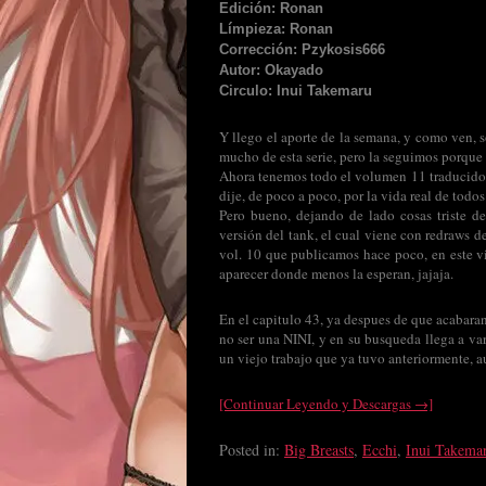
Edición: Ronan
Límpieza: Ronan
Corrección: Pzykosis666
Autor: Okayado
Circulo: Inui Takemaru
Y llego el aporte de la semana, y como ven, 
mucho de esta serie, pero la seguimos porque
Ahora tenemos todo el volumen 11 traducido, s
dije, de poco a poco, por la vida real de todo
Pero bueno, dejando de lado cosas triste d
versión del tank, el cual viene con redraws de
vol. 10 que publicamos hace poco, en este vi
aparecer donde menos la esperan, jajaja.
En el capitulo 43, ya despues de que acabaran
no ser una NINI, y en su busqueda llega a va
un viejo trabajo que ya tuvo anteriormente, a
[Continuar Leyendo y Descargas →]
Posted in:
Big Breasts
,
Ecchi
,
Inui Takema