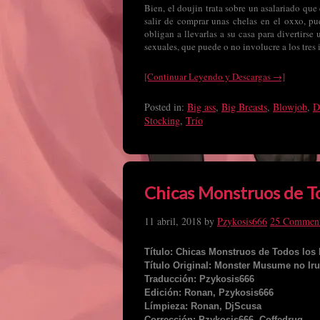
Bien, el doujin trata sobre un asalariado que
salir de comprar unas chelas en el oxxo, p
obligan a llevarlas a su casa para divertirse
sexuales, que puede o no involucre a los tres
[Continuar Leyendo y Descargas →]
Posted in:
Big ass
,
Big Breasts
,
Blowjob
,
D
Stocking
,
Trío
Chicas Monstruos de To
11 abril, 2018
by
Pzykosis666
25 Commen
Título: Chicas Monstruos de Todos los 
Título Original: Monster Musume no Iru
Traducción: Pzykosis666
Edición: Ronan, Pzykosis666
Límpieza: Ronan, DjScusa
Corrección: Pzykosis666, Coffedrug