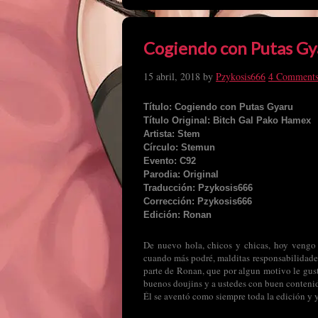
Cogiendo con Putas Gy
15 abril, 2018
by
Pzykosis666
4 Comment
Título: Cogiendo con Putas Gyaru
Título Original: Bitch Gal Pako Hamex
Artista: Stem
Círculo: Stemun
Evento: C92
Parodia: Original
Traducción: Pzykosis666
Corrección: Pzykosis666
Edición: Ronan
De nuevo hola, chicos y chicas, hoy vengo 
cuando más podré, malditas responsabilidades
parte de Ronan, que por algun motivo le gust
buenos doujins y a ustedes con buen contenid
Él se aventó como siempre toda la edición y y