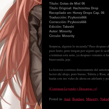
Título: Gotas de Miel 06
Título Original: Hachimitsu Drop
Recopilado en: Honey Drops Cap. 06
Traducción: Pzykosis666
Corrección: Pzykosis666
Edición: Takeshi
Autor: Minority
Circulo: Minority
Sorpresa, alguien lo recuerda? Pues despues de
paso lento, pero tengan por seguro que lo ac
a terminar esta serie, ya despues veremos si
bienvenida, jeje.
La historia continua directamente del anterio
lector ahí abajo, pero bueno, Tabuta y Risu,
harán con sus vidas de ahora en adelante y p
[Continuar Leyendo y Descargas →]
Posted in:
Anal
,
Bondage
,
Minority
,
Nakad