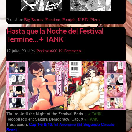
Posted in:
Big Breasts
,
Femdom
,
Footjob
,
K.F.D
,
PIero
Hasta que la Noche del Festival
Termine… + TANK
17 julio, 2014
by
Pzykosis666
19 Comments
Título: Until the Night of the Festival Ends…
+ TANK
Recopilado en: Sakura Democracy! Cap. 9
+ TANK
Traducción:
Cap 1-6 & 10: El Anónimo (El Segundo Circulo
Scan)