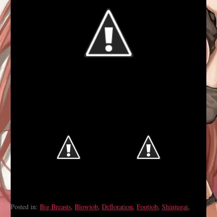
Posted in:
Big Breasts
,
Blowjob
,
Defloration
,
Footjob
,
Shinjugai
,