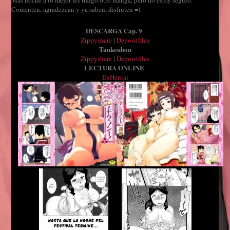
Comenten, agradezcan y ya saben, disfruten =)
DESCARGA
Cap. 9
Zippyshare
|
Depositfiles
Tankoubon
Zippyshare
|
Depositfiles
LECTURA ONLINE
ExHentai