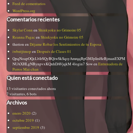
Feed de comentarios
WordPress.org
Comentarios recientes
Skylar Conn
en
Shinkyoku no Grimoire 05
Reanna Pagac
en
Shinkyoku no Grimoire 05
therion
en
Déjame Robar los Sentimientos de tu Esposa
iwbntjtmop
en
Después de Clases 01
QpqNoapOQcLbIrSQyBQiwSkSqsyAmrqqBpGMJpImHeBjmanEXPM
NUAXHLgNBynpvxKQnhDAVjqkM 4login7 Sow
en
Entrenadora de
Perros Mai-chan
Quien está conectado
13 visitantes conectados ahora
7 visitantes,
6 bots
Archivos
enero 2020
(2)
octubre 2019
(1)
septiembre 2019
(3)