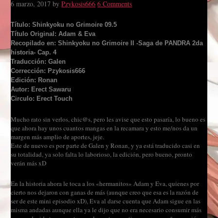
6 marzo, 2017
by
Pzykosis666
6 Comments
Título: Shinkyoku no Grimoire 09.5
Título Original: Adam & Eva
Recopilado en: Shinkyoku no Grimoire II -Saga de PANDRA 2da
historia- Cap. 4
Traducción: Galen
Corrección: Pzykosis666
Edición: Ronan
Autor: Erect Sawaru
Circulo: Erect Touch
Mucho rato sin verlos, chic@s, pero les avise que esto pasaría, lo bueno es
que ahora hay unos cuantos mangas en la recamara y esto me/nos da un
margen más amplio de aportes, jeje.
Este de nuevo es por parte de Galen y Ronan, y ya está traducido casi en
su totalidad, ya solo falta lo laborioso, la edición, pero bueno, pronto
verán más xD
En la historia ahora le toca a los «hermanitos» Adam y Eva, quienes por
cierto nos dejaron con ganas de más (aunque creo que esa es la razón de
ser de este mini episodio xD), Eva al darse cuenta que Adam sigue en las
misma andadas aunque ella ya le dijo que no era necesario consumir más