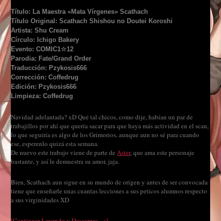
Título: La Maestra «Mata Vírgenes» Scathach
Título Original: Scathach Shishou no Doutei Koroshi
Artista: Shu Cream
Círculo: Ichigo Bakery
Evento: COMIC1☆12
Parodia: Fate/Grand Order
Traducción: Pzykosis666
Corrección: Coffedrug
Edición: Pzykosis666
Limpieza: Coffedrug
Navidad adelantada? xD Qué tal chicos, como dije, habían un par de
trabajillos por ahí que quería sacar para que haya más actividad en el scan,
lo que seguiría es algo de los Grimorios, aunque aun no sé para cuando
ese, esperenlo quizá esta semana.
De nuevo este trabajo viene de parte de
Aster
, que ama este personaje
bastante, y así le demuestra su amor, jaja.
Bien, Scathach aun sigue en su mundo de origen y antes de ser convocada
tiene que enseñarle unas cuantas lecciones a sus peticos alumnos respecto
a sus virginidades XD
[Continuar Leyendo y Descargas →]