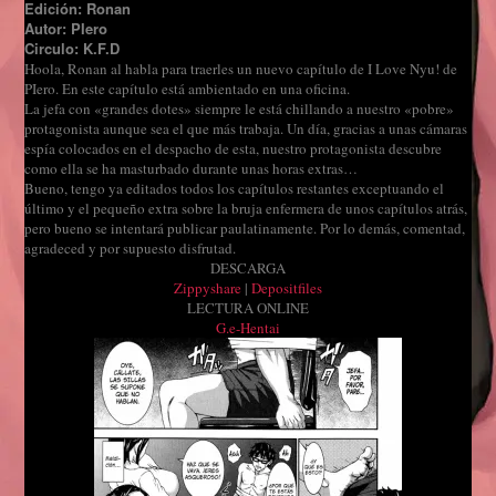
Edición: Ronan
Autor: PIero
Circulo: K.F.D
Hoola, Ronan al habla para traerles un nuevo capítulo de I Love Nyu! de
PIero. En este capítulo está ambientado en una oficina.
La jefa con «grandes dotes» siempre le está chillando a nuestro «pobre»
protagonista aunque sea el que más trabaja. Un día, gracias a unas cámaras
espía colocados en el despacho de esta, nuestro protagonista descubre
como ella se ha masturbado durante unas horas extras…
Bueno, tengo ya editados todos los capítulos restantes exceptuando el
último y el pequeño extra sobre la bruja enfermera de unos capítulos atrás,
pero bueno se intentará publicar paulatinamente. Por lo demás, comentad,
agradeced y por supuesto disfrutad.
DESCARGA
Zippyshare
|
Depositfiles
LECTURA ONLINE
G.e-Hentai