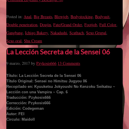
Posted in:
Anal
,
Big Breasts
,
Blowjob
,
Bodystocking
,
Bodysuit
,
Double penetration
,
Doujin
,
Fate/Grand Order
,
Footjob
,
Full Color
,
Gangbang
,
Ichigo Bakery
,
Nakadashi
,
Scathach
,
Sexo Grupal
,
Sexo oral
,
Shu Cream
La Lección Secreta de la Sensei 06
9 marzo, 2017
by
Pzykosis666
13 Comments
Título: La Lección Secreta de la Sensei 06
Título Original: Sensei no Himitsu Jugyou 06
Recopilado en: Kyuuketsu Jokyoushi No Kenzoku Seikatsu ~
Lección con una Vampira ~ Cap. 6
Traducción: Pzykosis666
Corrección: Pzykosis666
Edición: Codegeman
Autor: FEI
Circulo: Maidoll