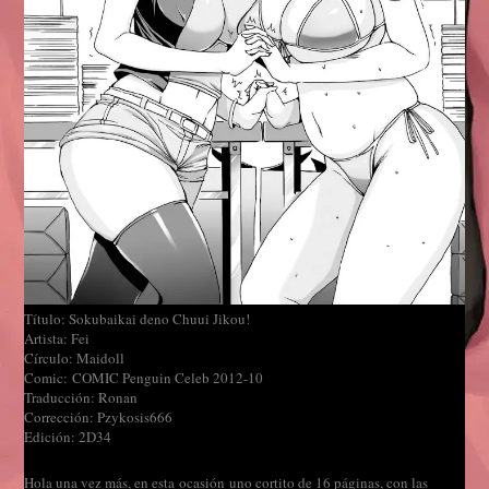
Título: Sokubaikai deno Chuui Jikou!
Artista: Fei
Círculo: Maidoll
Comic: COMIC Penguin Celeb 2012-10
Traducción: Ronan
Corrección: Pzykosis666
Edición: 2D34
Hola una vez más, en esta ocasión uno cortito de 16 páginas, con las