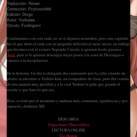
Traducción: Ronan
Corrección: Pzykosis666
Edición: Drxgo
Autor: Yurikawa
Circulo: Funikigumi
Continuamos con este tank, no se si algunos recuerden, pero este capitulo
fue el que abrio el tank con un pequeño fullcolor al mero inicio, un trabajo
que hicimos con el extinto Segundo Circulo si quieren leerlo pasence
Aquí,
pero si lo quieren descargar mejor pasen a la zona de Descargas o
esperen a la recopilacion.
De la historia: Un día la delegada iba caminando por la calle, cuando de
pronto se encontro a Yashiro-kun, un compañero de clase, pero iba vestido
de una manera muy peculiar y a lo cual Yashiro le pide que guarde el
secreto
y que hara lo que sea…
Bien, es todo por el momento y mañana más, comenten, agradezcan y por
supuesto, disfruten XD
DESCARGA
Zippyshare
|
Depositfiles
LECTURA ONLINE
G.e-Hentai