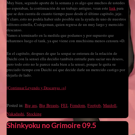
Muy bien, segundo aporte de la semana y es algo que muchos de ustedes
no esperaban, la continuación de un trabajo antiguo, vean este
link
para
que se den cuenta de cuanto tiempo paso desde el último capitulo, jeje.
Y claro, esto no podría haber sido posible sin la ayuda de uno de nuestros
editores estrella, Codegeman, quien regresa de un muy largo y merecido
descanso.
Vamos a terminarlo en la medida que podamos y por supuesto que
reharemos luego el tank, ya que viene con muchisima menos censura =D.
En el capitulo, despues de que la senpai se enterara de la relación de
Daichi con la sensei ella decidio también entrarle para saciar sus deseos,
pero todo esto no le parece nada bien a la sensei, porque le quita su
preciado tiempo con Daichi así que decide darle un merecido castigo por
dejarla de lado.
[Continuar Leyendo y Descargas →]
Posted in:
Big ass
,
Big Breasts
,
FEI
,
Femdom
,
Footjob
,
Maidoll
,
Nakadashi
,
Stocking
Shinkyoku no Grimoire 09.5