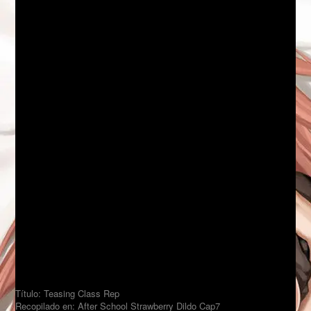
Título: Teasing Class Rep
Recopilado en: After School Strawberry Dildo Cap7