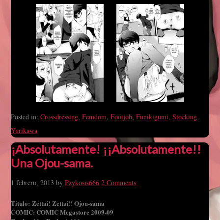
Posted in:
Crossdressing
,
Femdom
,
Footjob
,
Funikigumi
,
Stocking
,
Yurikawa
¡Absolutamente! ¡¡Absolutamente!!
Una Ojou-sama.
1 febrero, 2013
by
Pzykosis666
2 Comments
Título: Zettai! Zettai!! Ojou-sama
COMIC: COMIC Megastore 2009-09