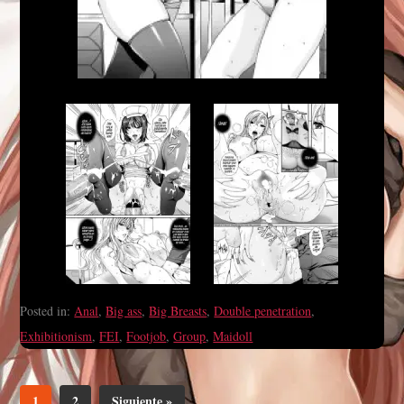
Posted in:
Anal
,
Big ass
,
Big Breasts
,
Double penetration
,
Exhibitionism
,
FEI
,
Footjob
,
Group
,
Maidoll
1
2
Siguiente »