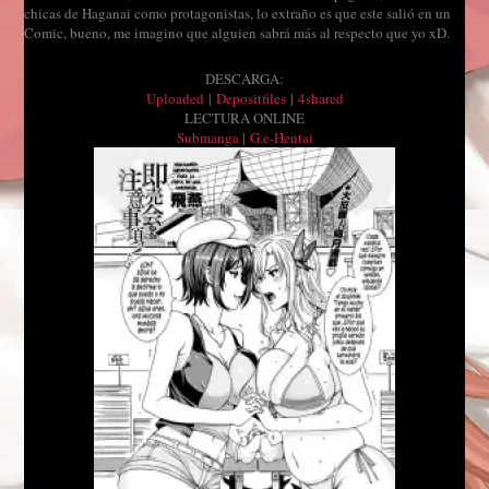
chicas de Haganai como protagonistas, lo extraño es que este salió en un
Comic, bueno, me imagino que alguien sabrá más al respecto que yo xD.
DESCARGA:
Uploaded
|
Depositfiles
|
4shared
LECTURA ONLINE
Submanga
|
G.e-Hentai