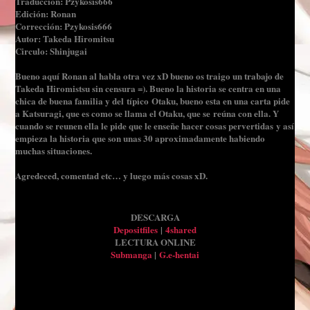
Traducción: Pzykosis666
Edición: Ronan
Corrección: Pzykosis666
Autor: Takeda Hiromitsu
Circulo: Shinjugai
Bueno aquí Ronan al habla otra vez xD bueno os traigo un trabajo de
Takeda Hiromistsu sin censura =). Bueno la historia se centra en una
chica de buena familia y del típico Otaku, bueno esta en una carta pide
a Katsuragi, que es como se llama el Otaku, que se reúna con ella. Y
cuando se reunen ella le pide que le enseñe hacer cosas pervertidas y así
empieza la historia que son unas 30 aproximadamente habiendo
muchas situaciones.
Agredeced, comentad etc… y luego más cosas xD.
DESCARGA
Depositfiles
|
4shared
LECTURA ONLINE
Submanga
|
G.e-hentai