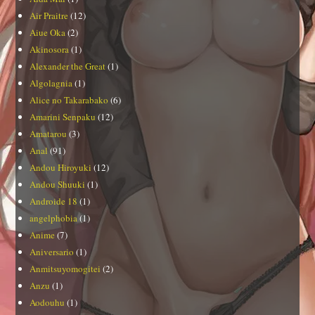
Air Praitre
(12)
Aiue Oka
(2)
Akinosora
(1)
Alexander the Great
(1)
Algolagnia
(1)
Alice no Takarabako
(6)
Amarini Senpaku
(12)
Amatarou
(3)
Anal
(91)
Andou Hiroyuki
(12)
Andou Shuuki
(1)
Androide 18
(1)
angelphobia
(1)
Anime
(7)
Aniversario
(1)
Anmitsuyomogitei
(2)
Anzu
(1)
Aodouhu
(1)