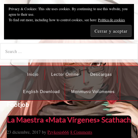
Privacy & Cookies: This site uses cookies. By continuing to use this website, you
Pzykosis666HFansub
agree to their use.
To find out more, including how to control cookies, see here:
Política de cookies
"I'm the best there is at what I do, but what I do best isn't very
nice".
Inicio
Lector Online
Descargas
English Download
Monmusu Volúmenes
Footjob
La Maestra «Mata Vírgenes» Scathach
23 diciembre, 2017
by
Pzykosis666
8 Comments