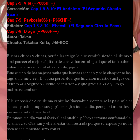
Cap 7-9: Vile (=P666HF=)
Corrección:
Cap 1-6 & 10: El Anónimo (El Segundo Circulo
Scan)
Cap 7-9: Pzykosis666 (=P666HF=)
Edición:
Cap 1-6 & 10: -Ehecatl- (El Segundo Circulo Scan)
Cap 7-9: Drxgo (=P666HF=)
Autor: Takatu
Circulo: Takatsu Keita; J-M-BOX
Buenas chicos y chicas, por fin les traigo lo que vendría siendo el último y
a mi parecer el mejor cápitulo de este volumen, al igual que el tankoubon
entero para su comodidad y disfrute, jejeje.
Este es uno de los mejores tanks que hemos acabado y solo chequense las
tags si no me creen D=, pura perversion que iniciaron nuestros amigos del
extinto «El Segundo Circulo Scanlation» y que gracia a Vile y Drxgo
pudimos terminar.
Y la sinopsis de este último capitulo; Naoya-kun siempre se la pasa solo en
su casa y todo porque sus papás trabajan todo el día, pero por fortuna los
vecinos cuidan bien de él.
Entonces, un día van al festival del pueblo y Naoya termina confesandole
su amor a su Oba-san y ella al estar tan frustrada porque su esposo ya no la
toca acaba teniendo sexo con él.
Más noche a lo mejor les traigo otro manga, pero no estoy seguro.