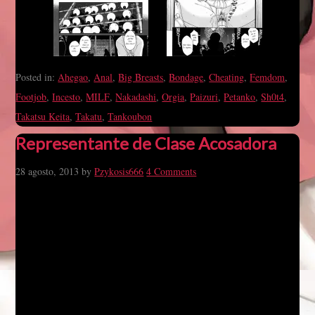
Posted in:
Ahegao
,
Anal
,
Big Breasts
,
Bondage
,
Cheating
,
Femdom
,
Footjob
,
Incesto
,
MILF
,
Nakadashi
,
Orgia
,
Paizuri
,
Petanko
,
Sh0t4
,
Takatsu Keita
,
Takatu
,
Tankoubon
Representante de Clase Acosadora
28 agosto, 2013
by
Pzykosis666
4 Comments