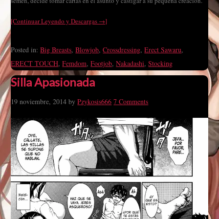
semen, decide tomar cartas en el asunto y castigar a su pequeña creación.
[Continuar Leyendo y Descargas →]
Posted in:
Big Breasts
,
Blowjob
,
Crossdressing
,
Erect Sawaru
,
ERECT TOUCH
,
Femdom
,
Footjob
,
Nakadashi
,
Stocking
Silla Apasionada
19 noviembre, 2014
by
Pzykosis666
7 Comments