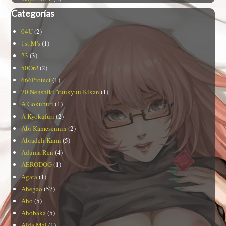
Categorías
04U
(2)
1st.M's
(1)
23
(3)
50On!
(2)
666Protect
(1)
70 Nenshiki Yuukyuu Kikan
(1)
A Gokuburi
(1)
A Kyokufuri
(2)
Abi Kamesennin
(2)
Abradeli Kami
(5)
Aduma Ren
(4)
AERODOG
(1)
Agata
(1)
Ahegao
(57)
Aho
(5)
Ahobaka
(5)
Aida Mai
(1)