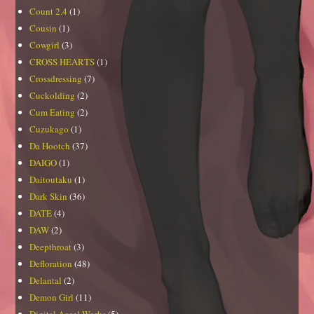
Count 2.4
(1)
Cousin
(1)
Cowgirl
(3)
CROSS HEARTS
(1)
Crossdressing
(7)
Cuckolding
(2)
Cum Eating
(2)
Cuzukago
(1)
Da Hootch
(37)
DAIGO
(1)
Daitoutaku
(1)
Dark Skin
(36)
DATE
(4)
DAW
(2)
Deepthroat
(3)
Defloration
(48)
Delantal
(2)
Demon Girl
(11)
Digital Accel Works
(5)