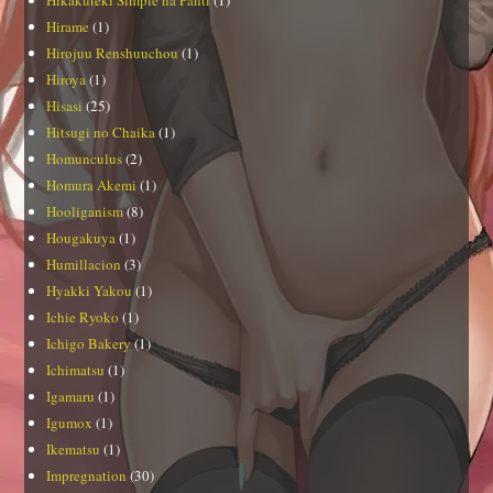
Hirame
(1)
Hirojuu Renshuuchou
(1)
Hiroya
(1)
Hisasi
(25)
Hitsugi no Chaika
(1)
Homunculus
(2)
Homura Akemi
(1)
Hooliganism
(8)
Hougakuya
(1)
Humillacion
(3)
Hyakki Yakou
(1)
Ichie Ryoko
(1)
Ichigo Bakery
(1)
Ichimatsu
(1)
Igamaru
(1)
Igumox
(1)
Ikematsu
(1)
Impregnation
(30)