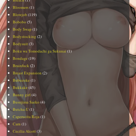
Bloomers
(1)
Blowjob
(119)
Bobobo
(5)
Body Swap
(1)
Bodystocking
(2)
Bodysuit
(3)
Boku wa Tomodachi ga Sukunai
(1)
Bondage
(19)
Brainfuck
(2)
Breast Expansion
(2)
Bubuzuke
(1)
Bukkake
(45)
Bunny girl
(4)
Busujima Saeko
(4)
Butcha-U
(1)
Caperucita Roja
(1)
Carn
(1)
Cecilia Alcott
(3)