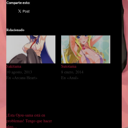
Comparte esto:
Relacionado
Sakitama
Sutotama
10 agosto, 2013
8 enero, 2014
En «Arcana Heart»
En «Anal»
¡Esta Ojou-sama está en
problemas! Tengo que hacer
algo…