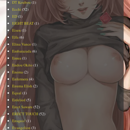
DT Koubou
(1)
Ecchi
(52)
ED
(1)
EIGHT BEAT
(1)
Eisen
(1)
Elfa
(6)
Elina Vance
(1)
Embarazada
(6)
Emua
(1)
Endou Okito
(1)
Enema
(2)
Enfermera
(4)
Enuma Elish
(2)
Equal
(1)
Erdelied
(5)
Erect Sawaru
(52)
ERECT TOUCH
(52)
Eroquis!
(1)
Evangelion
(3)