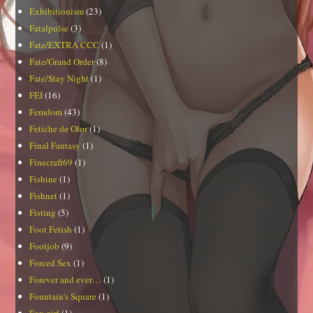
Exhibitionism
(23)
Fatalpulse
(3)
Fate/EXTRA CCC
(1)
Fate/Grand Order
(8)
Fate/Stay Night
(1)
FEI
(16)
Femdom
(43)
Fetiche de Olor
(1)
Final Fantasy
(1)
Finecraft69
(1)
Fishine
(1)
Fishnet
(1)
Fisting
(5)
Foot Fetish
(1)
Footjob
(9)
Forced Sex
(1)
Forever and ever…
(1)
Fountain's Square
(1)
Fox girl
(1)