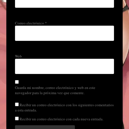
Correo electrónico
*
Web
Guarda mi nombre, correo electrónico y web en este
navegador para la próxima vez que comente.
Recibir un correo electrónico con los siguientes comentarios
a esta entrada.
Recibir un correo electrónico con cada nueva entrada.