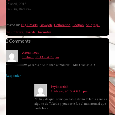
25 abril, 2013
En «Big Breasts»
Posted in:
Big Breasts
,
Blowjob
,
Defloration
,
Footjob
,
Shinjugai
,
Sin Censura
,
Takeda Hiromitsu
2 Comments
Anonymous
1 febrero, 2013 at 4:28 pm
Siiiiiiiiiiiiiiii!!! yo sabia que lo iban a traducir!!! Mil Gracias XD
Responder
Pzykosis666
1 febrero, 2013 at 9:15 pm
No hay de que, como ya habia dicho le tenia ganas a
alguno de Takeda y pues este fue el mas normal que
pude hacer.