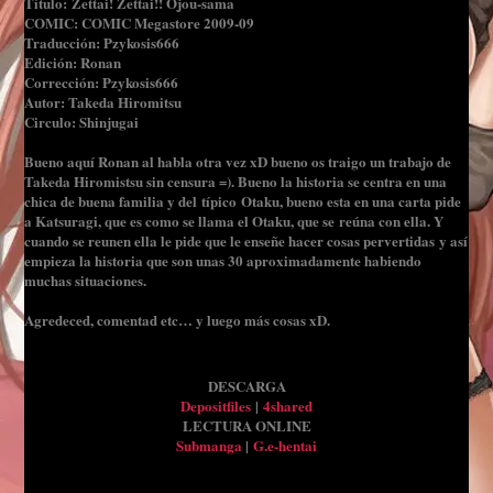
Título: Zettai! Zettai!! Ojou-sama
COMIC: COMIC Megastore 2009-09
Traducción: Pzykosis666
Edición: Ronan
Corrección: Pzykosis666
Autor: Takeda Hiromitsu
Circulo: Shinjugai
Bueno aquí Ronan al habla otra vez xD bueno os traigo un trabajo de
Takeda Hiromistsu sin censura =). Bueno la historia se centra en una
chica de buena familia y del típico Otaku, bueno esta en una carta pide
a Katsuragi, que es como se llama el Otaku, que se reúna con ella. Y
cuando se reunen ella le pide que le enseñe hacer cosas pervertidas y así
empieza la historia que son unas 30 aproximadamente habiendo
muchas situaciones.
Agredeced, comentad etc… y luego más cosas xD.
DESCARGA
Depositfiles
|
4shared
LECTURA ONLINE
Submanga
|
G.e-hentai