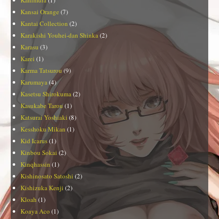
Kansai Orange
(7)
Kantai Collection
(2)
Karakishi Youhei-dan Shinka
(2)
Karasu
(3)
Karei
(1)
Karma Tatsurou
(9)
Karumaya
(4)
Kasetsu Shirokuma
(2)
Kasukabe Tarou
(1)
Katsurai Yoshiaki
(8)
Kesshoku Mikan
(1)
Kid Icarus
(1)
Kinbou Sokai
(2)
Kinqhassin
(1)
Kishinosato Satoshi
(2)
Kishizuka Kenji
(2)
Kloah
(1)
Koaya Aco
(1)