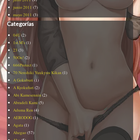
junio 2011
(7)
mayo 2011
(3)
Categorías
04U
(2)
1st.M's
(1)
23
(3)
50On!
(2)
666Protect
(1)
70 Nenshiki Yuukyuu Kikan
(1)
A Gokuburi
(1)
A Kyokufuri
(2)
Abi Kamesennin
(2)
Abradeli Kami
(5)
Aduma Ren
(4)
AERODOG
(1)
Agata
(1)
Ahegao
(57)
Aho
(5)