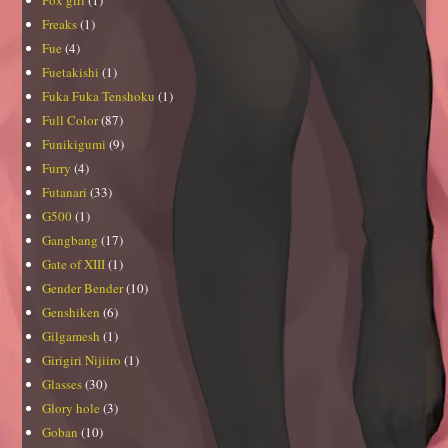
Freaks
(1)
Fue
(4)
Fuetakishi
(1)
Fuka Fuka Tenshoku
(1)
Full Color
(87)
Funikigumi
(9)
Furry
(4)
Futanari
(33)
G500
(1)
Gangbang
(17)
Gate of XIII
(1)
Gender Bender
(10)
Genshiken
(6)
Gilgamesh
(1)
Girigiri Nijiiro
(1)
Glasses
(30)
Glory hole
(3)
Goban
(10)