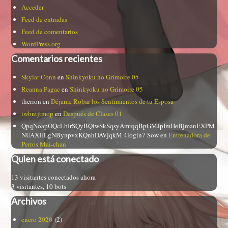
Acceder
Feed de entradas
Feed de comentarios
WordPress.org
Comentarios recientes
Skylar Conn
en
Shinkyoku no Grimoire 05
Reanna Pagac
en
Shinkyoku no Grimoire 05
therion
en
Déjame Robar los Sentimientos de tu Esposa
iwbntjtmop
en
Después de Clases 01
QpqNoapOQcLbIrSQyBQiwSkSqsyAmrqqBpGMJpImHeBjmanEXPM
NUAXHLgNBynpvxKQnhDAVjqkM 4login7 Sow
en
Entrenadora de
Perros Mai-chan
Quien está conectado
13 visitantes conectados ahora
3 visitantes,
10 bots
Archivos
enero 2020
(2)