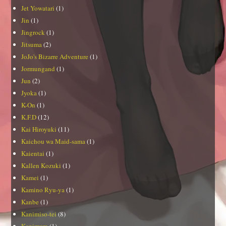
Jet Yowatari
(1)
Jin
(1)
Jingrock
(1)
Jitsuma
(2)
JoJo's Bizarre Adventure
(1)
Jormungand
(1)
Jun
(2)
Jyoka
(1)
K-On
(1)
K.F.D
(12)
Kai Hiroyuki
(11)
Kaichou wa Maid-sama
(1)
Kaientai
(1)
Kallen Kozuki
(1)
Kamei
(1)
Kamino Ryu-ya
(1)
Kanbe
(1)
Kanimiso-tei
(8)
Kanimura
(1)