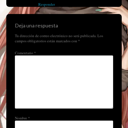
Responder
Deja una respuesta
Tu dirección de correo electrónico no será publicada.
Los
campos obligatorios están marcados con
*
Comentario
*
Nombre
*