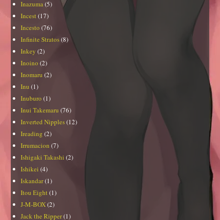
Inazuma
(5)
Incest
(17)
Incesto
(76)
Infinite Stratos
(8)
Inkey
(2)
Inoino
(2)
Inomaru
(2)
Inu
(1)
Inuburo
(1)
Inui Takemaru
(76)
Inverted Nipples
(12)
Ireading
(2)
Irrumacion
(7)
Ishigaki Takashi
(2)
Ishikei
(4)
Iskandar
(1)
Itou Eight
(1)
J-M-BOX
(2)
Jack the Ripper
(1)