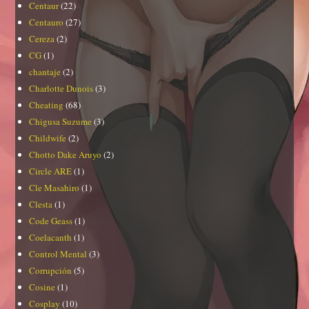
Centaur
(22)
Centauro
(27)
Cereza
(2)
CG
(1)
chantaje
(2)
Charlotte Dunois
(3)
Cheating
(68)
Chigusa Suzume
(3)
Childwife
(2)
Chotto Dake Aruyo
(2)
Circle ARE
(1)
Cle Masahiro
(1)
Clesta
(1)
Code Geass
(1)
Coelacanth
(1)
Control Mental
(3)
Corrupción
(5)
Cosine
(1)
Cosplay
(10)