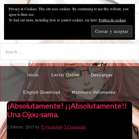
Privacy & Cookies: This site uses cookies. By continuing to use this website, you
Pzykosis666HFansub
agree to their use.
To find out more, including how to control cookies, see here:
Política de cookies
"I'm the best there is at what I do, but what I do best isn't very
nice".
Inicio
Lector Online
Descargas
English Download
Monmusu Volúmenes
¡Absolutamente! ¡¡Absolutamente!!
Una Ojou-sama.
1 febrero, 2013
by
Pzykosis666
2 Comments