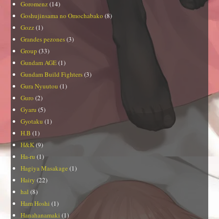
Goromenz
(14)
Goshujinsama no Omochabako
(8)
Gozz
(1)
Grandes pezones
(3)
Group
(33)
Gundam AGE
(1)
Gundam Build Fighters
(3)
Gura Nyuutou
(1)
Guro
(2)
Gyaru
(5)
Gyotaku
(1)
H.B
(1)
H&K
(9)
Ha-ru
(1)
Hagiya Masakage
(1)
Hairy
(22)
hal
(8)
Ham Hoshi
(1)
Hanahanamaki
(1)