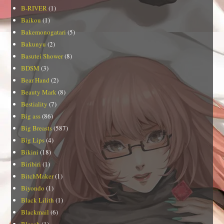
B-RIVER
(1)
Baikou
(1)
Bakemonogatari
(5)
Bakunyu
(2)
Basutei Shower
(8)
BDSM
(3)
Bear Hand
(2)
Beauty Mark
(8)
Bestiality
(7)
Big ass
(86)
Big Breasts
(587)
Big Lips
(4)
Bikini
(18)
Biribiri
(1)
BitchMaker
(1)
Biyondo
(1)
Black Lilith
(1)
Blackmail
(6)
Bleach
(1)