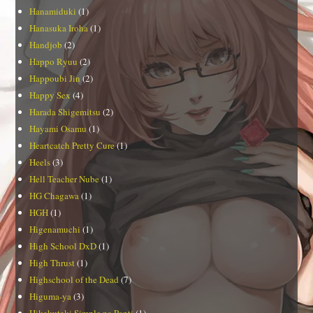
Hanamiduki
(1)
Hanasuka Iroha
(1)
Handjob
(2)
Happo Ryuu
(2)
Happoubi Jin
(2)
Happy Sex
(4)
Harada Shigemitsu
(2)
Hayami Osamu
(1)
Heartcatch Pretty Cure
(1)
Heels
(3)
Hell Teacher Nube
(1)
HG Chagawa
(1)
HGH
(1)
Higenamuchi
(1)
High School DxD
(1)
High Thrust
(1)
Highschool of the Dead
(7)
Higuma-ya
(3)
Hikakuteki Simple na Panti
(1)