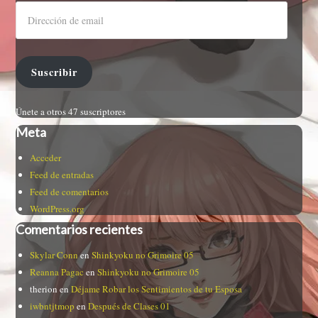
Suscribir
Únete a otros 47 suscriptores
Meta
Acceder
Feed de entradas
Feed de comentarios
WordPress.org
Comentarios recientes
Skylar Conn
en
Shinkyoku no Grimoire 05
Reanna Pagac
en
Shinkyoku no Grimoire 05
therion
en
Déjame Robar los Sentimientos de tu Esposa
iwbntjtmop
en
Después de Clases 01