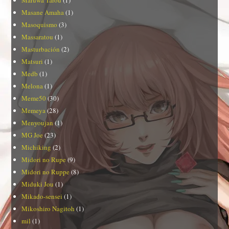
Masane Amaha
(1)
Masoquismo
(3)
Massaratou
(1)
Masturbación
(2)
Matsuri
(1)
Medb
(1)
Melona
(1)
Meme50
(30)
Memeya
(28)
Menyoujan
(1)
MG Joe
(23)
Michiking
(2)
Midori no Rupe
(9)
Midori no Ruppe
(8)
Miduki Jou
(1)
Mikado-sensei
(1)
Mikoshiro Nagitoh
(1)
mil
(1)