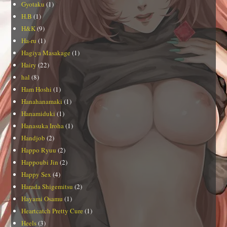
Gyotaku
(1)
H.B
(1)
H&K
(9)
Ha-ru
(1)
Hagiya Masakage
(1)
Hairy
(22)
hal
(8)
Ham Hoshi
(1)
Hanahanamaki
(1)
Hanamiduki
(1)
Hanasuka Iroha
(1)
Handjob
(2)
Happo Ryuu
(2)
Happoubi Jin
(2)
Happy Sex
(4)
Harada Shigemitsu
(2)
Hayami Osamu
(1)
Heartcatch Pretty Cure
(1)
Heels
(3)