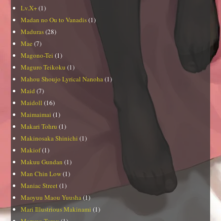
Lv.X+
(1)
Madan no Ou to Vanadis
(1)
Maduras
(28)
Mae
(7)
Magono-Tei
(1)
Maguro Teikoku
(1)
Mahou Shoujo Lyrical Nanoha
(1)
Maid
(7)
Maidoll
(16)
Maimaimai
(1)
Makari Tohru
(1)
Makinosaka Shinichi
(1)
Makiof
(1)
Makuu Gundan
(1)
Man Chin Low
(1)
Maniac Street
(1)
Maoyuu Maou Yuusha
(1)
Mari Illustrious Makinami
(1)
Maruwa Tarou
(1)