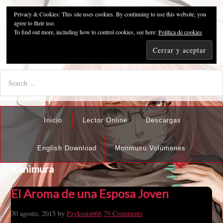
Privacy & Cookies: This site uses cookies. By continuing to use this website, you
Pzykosis666HFansub
agree to their use.
To find out more, including how to control cookies, see here:
Política de cookies
"I'm the best there is at what I do, but what I do best isn't very
nice".
Inicio
Lector Online
Descargas
English Download
Monmusu Volúmenes
Kanimura
El Aroma de una Esposa Joven
30 agosto, 2015
by
Pzykosis666
79 Comments