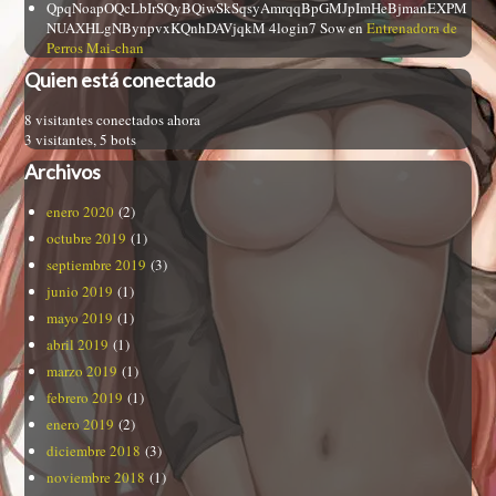
QpqNoapOQcLbIrSQyBQiwSkSqsyAmrqqBpGMJpImHeBjmanEXPM
NUAXHLgNBynpvxKQnhDAVjqkM 4login7 Sow
en
Entrenadora de
Perros Mai-chan
Quien está conectado
8 visitantes conectados ahora
3 visitantes,
5 bots
Archivos
enero 2020
(2)
octubre 2019
(1)
septiembre 2019
(3)
junio 2019
(1)
mayo 2019
(1)
abril 2019
(1)
marzo 2019
(1)
febrero 2019
(1)
enero 2019
(2)
diciembre 2018
(3)
noviembre 2018
(1)