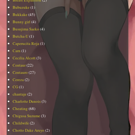
Bubuzuke
(1)
Bukkake
(45)
Bunny girl
(4)
Busujima Saeko
(4)
Butcha-U
(1)
Caperucita Roja
(1)
Carn
(1)
Cecilia Alcott
(3)
Centaur
(22)
Centauro
(27)
Cereza
(2)
CG
(1)
chantaje
(2)
Charlotte Dunois
(3)
Cheating
(68)
Chigusa Suzume
(3)
Childwife
(2)
Chotto Dake Aruyo
(2)