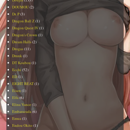
DOUMOU
(2)
Dr. P
(3)
Dragon Ball Z
(1)
Dragon Quest IV
(1)
Dragon's Crown
(1)
Dream Halls
(2)
Drogas
(11)
Drunk
(1)
DT Koubou
(1)
Ecchi
(52)
ED
(1)
EIGHT BEAT
(1)
Eisen
(1)
Elfa
(6)
Elina Vance
(1)
Embarazada
(6)
Emua
(1)
Endou Okito
(1)