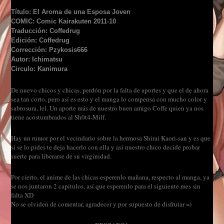
Título: El Aroma de una Esposa Joven
COMIC: Comic Kairakuten 2011-10
Traducción: Coffedrug
Edición: Coffedrug
Corrección: Pzykosis666
Autor: Ichimatsu
Circulo: Kanimura
De nuevo chicos y chicas, perdón por la falta de aportes y que el de ahora
sea tan corto, pero así es esto y el manga lo compensa con mucho color y
sabrosura, lel. Un aporte más de nuestro buen amigo Coffe quien ya nos
tiene acostumbrados al Sh0t4-Milf.
Hay un rumor por el vecindario sobre la hermosa Shirai Kaori-san y es que
si se lo pides te deja hacerlo con ella y así nuestro chico decide probar
suerte para liberarse de su virginidad.
Por cierto, el anime de las chicas esperenlo mañana, respecto al manga, ya
se nos juntaron 2 capitulos, así que esperenlo para el siguiente mes sin
falta XD
No se olviden de comentar, agradecer y por supuesto de disfrutar =)