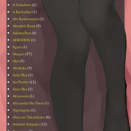
A Gokuburi
(1)
A Kyokufuri
(2)
Abi Kamesennin
(2)
Abradeli Kami
(5)
Aduma Ren
(4)
AERODOG
(1)
Agata
(1)
Ahegao
(57)
Aho
(5)
Ahobaka
(5)
Aida Mai
(1)
Air Praitre
(12)
Aiue Oka
(2)
Akinosora
(1)
Alexander the Great
(1)
Algolagnia
(1)
Alice no Takarabako
(6)
Amarini Senpaku
(12)
Amatarou
(3)