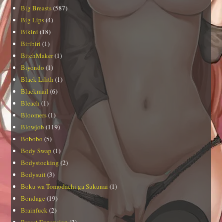
Big Breasts
(587)
Big Lips
(4)
Bikini
(18)
Biribiri
(1)
BitchMaker
(1)
Biyondo
(1)
Black Lilith
(1)
Blackmail
(6)
Bleach
(1)
Bloomers
(1)
Blowjob
(119)
Bobobo
(5)
Body Swap
(1)
Bodystocking
(2)
Bodysuit
(3)
Boku wa Tomodachi ga Sukunai
(1)
Bondage
(19)
Brainfuck
(2)
Breast Expansion
(2)