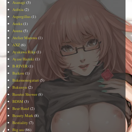
Asanagi
(3)
Asfixia
(2)
Aspergillus
(1)
Asuka
(1)
Asuna
(5)
Atelier Maruwa
(1)
AXZ
(6)
Ayakawa Riku
(1)
Ayase Hazuki
(1)
B-RIVER
(1)
Baikou
(1)
Bakemonogatari
(5)
Bakunyu
(2)
Basutei Shower
(8)
BDSM
(3)
Bear Hand
(2)
Beauty Mark
(8)
Bestiality
(7)
Big ass
(86)