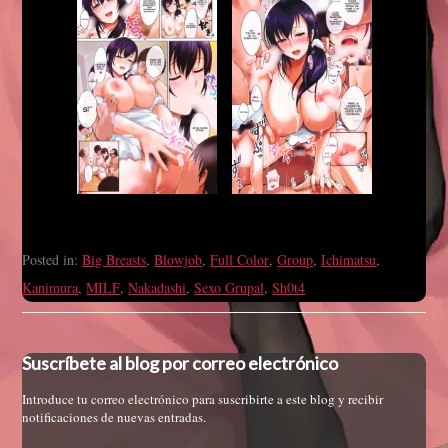
Posted in:
Big Breasts
,
Blowjob
,
Full Color
,
Group
,
Ichimatsu
,
Kanimura
,
MILF
,
Nakadashi
,
Sexo Grupal
,
Sh0t4
Suscríbete al blog por correo electrónico
Introduce tu correo electrónico para suscribirte a este blog y recibir
notificaciones de nuevas entradas.