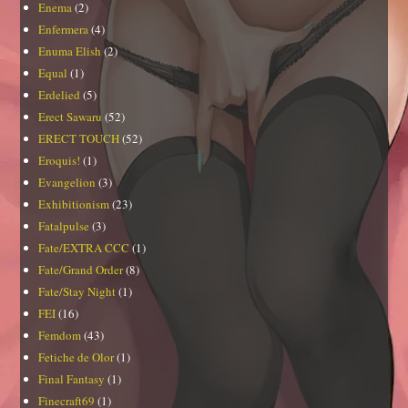
Enema
(2)
Enfermera
(4)
Enuma Elish
(2)
Equal
(1)
Erdelied
(5)
Erect Sawaru
(52)
ERECT TOUCH
(52)
Eroquis!
(1)
Evangelion
(3)
Exhibitionism
(23)
Fatalpulse
(3)
Fate/EXTRA CCC
(1)
Fate/Grand Order
(8)
Fate/Stay Night
(1)
FEI
(16)
Femdom
(43)
Fetiche de Olor
(1)
Final Fantasy
(1)
Finecraft69
(1)