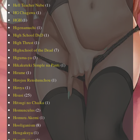
Hell Teacher Nube
(1)
HG Chagawa
(1)
HGH
(1)
Higenamuchi
(1)
High School DxD
(1)
High Thrust
(1)
Highschool of the Dead
(7)
Higuma-ya
(3)
Hikakuteki Simple na Panti
(1)
Hirame
(1)
Hirojuu Renshuuchou
(1)
Hiroya
(1)
Hisasi
(25)
Hitsugi no Chaika
(1)
Homunculus
(2)
Homura Akemi
(1)
Hooliganism
(8)
Hougakuya
(1)
Humillacion
(3)