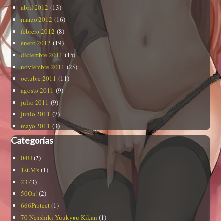
abril 2012
(13)
marzo 2012
(16)
febrero 2012
(8)
enero 2012
(19)
diciembre 2011
(15)
noviembre 2011
(25)
octubre 2011
(11)
agosto 2011
(9)
julio 2011
(9)
junio 2011
(7)
mayo 2011
(3)
Categorías
04U
(2)
1st.M's
(1)
23
(3)
50On!
(2)
666Protect
(1)
70 Nenshiki Yuukyuu Kikan
(1)