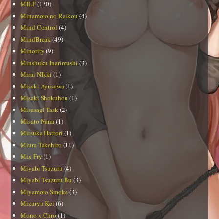
MILF
(170)
Minamoto no Raikou
(4)
Mind Control
(4)
MindBreak
(49)
Minority
(9)
Minshuku Inarimushi
(3)
Mirai NIkki
(1)
Misaki Ayusawa
(1)
Misaki Shokuhou
(1)
Misasagi Task
(2)
Misato Nana
(1)
Mitsuka Hattori
(1)
Miura Takehiro
(11)
Mix Fry
(1)
Miyabi Tsuzuru
(4)
Miyabi Tsuzuru Bu
(3)
Miyamoto Smoke
(3)
Mizuryu Kei
(6)
Mono x Chro
(1)