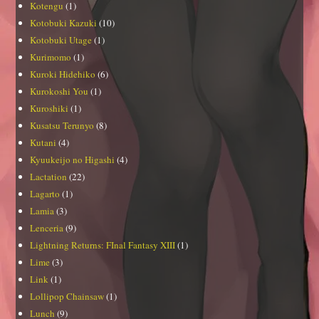
Kotengu
(1)
Kotobuki Kazuki
(10)
Kotobuki Utage
(1)
Kurimomo
(1)
Kuroki Hidehiko
(6)
Kurokoshi You
(1)
Kuroshiki
(1)
Kusatsu Terunyo
(8)
Kutani
(4)
Kyuukeijo no Higashi
(4)
Lactation
(22)
Lagarto
(1)
Lamia
(3)
Lenceria
(9)
Lightning Returns: FInal Fantasy XIII
(1)
Lime
(3)
Link
(1)
Lollipop Chainsaw
(1)
Lunch
(9)