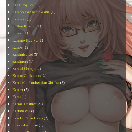
Kai Hiroyuki
(11)
Kaichou wa Maid-sama
(1)
Kaientai
(1)
Kallen Kozuki
(1)
Kamei
(1)
Kamino Ryu-ya
(1)
Kanbe
(1)
Kanimiso-tei
(8)
Kanimura
(1)
Kansai Orange
(7)
Kantai Collection
(2)
Karakishi Youhei-dan Shinka
(2)
Karasu
(3)
Karei
(1)
Karma Tatsurou
(9)
Karumaya
(4)
Kasetsu Shirokuma
(2)
Kasukabe Tarou
(1)
Katsurai Yoshiaki
(8)