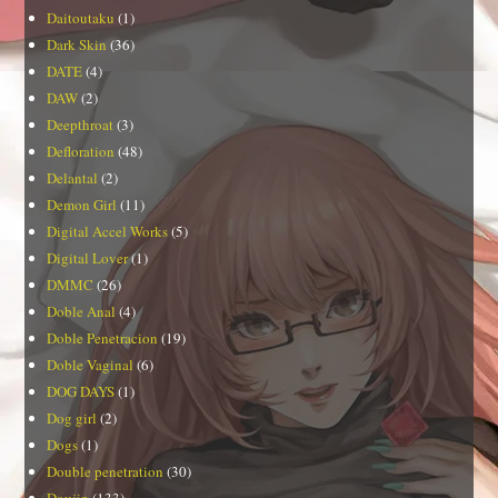
Daitoutaku
(1)
Dark Skin
(36)
DATE
(4)
DAW
(2)
Deepthroat
(3)
Defloration
(48)
Delantal
(2)
Demon Girl
(11)
Digital Accel Works
(5)
Digital Lover
(1)
DMMC
(26)
Doble Anal
(4)
Doble Penetracion
(19)
Doble Vaginal
(6)
DOG DAYS
(1)
Dog girl
(2)
Dogs
(1)
Double penetration
(30)
Doujin
(133)