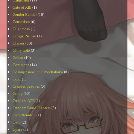
Gate of XIII
(1)
Gender Bender
(10)
Genshiken
(6)
Gilgamesh
(1)
Girigiri Nijiiro
(1)
Glasses
(30)
Glory hole
(3)
Goban
(10)
Goromenz
(14)
Goshujinsama no Omochabako
(8)
Gozz
(1)
Grandes pezones
(3)
Group
(33)
Gundam AGE
(1)
Gundam Build Fighters
(3)
Gura Nyuutou
(1)
Guro
(2)
Gyaru
(5)