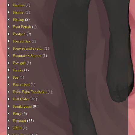
Fishine
(1)
Fishnet
(1)
Fisting
(5)
Foot Fetish
(1)
Footjob
(9)
Forced Sex
(1)
Forever and ever…
(1)
Fountain's Square
(1)
Fox girl
(1)
Freaks
(1)
Fue
(4)
Fuetakishi
(1)
Fuka Fuka Tenshoku
(1)
Full Color
(87)
Funikigumi
(9)
Furry
(4)
Futanari
(33)
G500
(1)
Gangbang
(17)