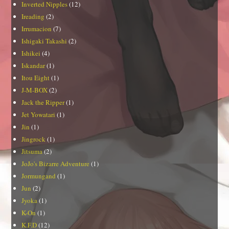
Inverted Nipples
(12)
Ireading
(2)
Irrumacion
(7)
Ishigaki Takashi
(2)
Ishikei
(4)
Iskandar
(1)
Itou Eight
(1)
J-M-BOX
(2)
Jack the Ripper
(1)
Jet Yowatari
(1)
Jin
(1)
Jingrock
(1)
Jitsuma
(2)
JoJo's Bizarre Adventure
(1)
Jormungand
(1)
Jun
(2)
Jyoka
(1)
K-On
(1)
K.F.D
(12)