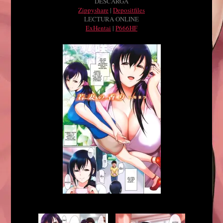
DESCARGA
Zippyshare
|
Depositfiles
LECTURA ONLINE
ExHentai
|
P666HF