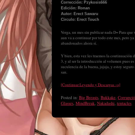
Corrección: Pzykosis666
Edición: Ronan
Autor: Erect Sawaru
Circulo: Erect Touch
Verga, un mes sin publicar nada D= Para que 
aun va a continuar por todo este mes, pero ya
abandonados ahora sí.
Y bien, esta vez les traemos la continuación 
3, y al ser la introducción al volumen pues e
suculencia de la buena, jajaja, y estoy seguro
san.
[Continuar Leyendo y Descargas →]
Posted in:
Big Breasts
,
Bukkake
,
Corrupci
Glasses
,
MindBreak
,
Nakadashi
,
tentacles