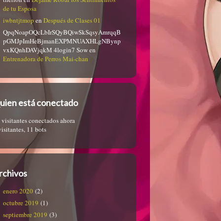
de tu Esposa
iwbntjtmop
en
Después de Clases 01
QpqNoapOQcLbIrSQyBQiwSkSqsyAmrqqB
pGMJpImHeBjmanEXPMNUAXHLgNBynp
vxKQnhDAVjqkM 4login7 Sow
en
Entrenadora de Perros Mai-chan
uien está conectado
 visitantes conectados ahora
visitantes,
11 bots
rchivos
enero 2020
(2)
octubre 2019
(1)
septiembre 2019
(3)