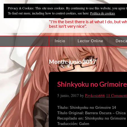
Privacy & Cookies: This site uses cookies. By continuing to use this website, you agree t
Pzykosis666HFa
To find out more, including how to control cookies, see here:
Política de cookies
"I'm the best there is at what I do, but wh
best isn't very nice".
Inicio
Lector Online
Desca
Month:
junio 2017
Shinkyoku no Grimoire
5 junio, 2017
by
Pzykosis666
11 Comment
Título: Shinkyoku no Grimoire 14
Título Original: Barrera Oscura – Chica
Recopilado en: Shinkyoku no Grimoire I
Traducción: Galen