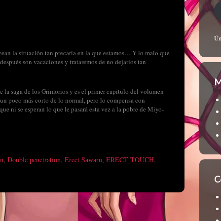
Ún
vean la situación tan precaria en la que estamos… Y lo malo que
 después son vacaciones y trataremos de no dejarlos tan
M
de la saga de los Grimorios y es el primer capitulo del volumen
s un poco más corto de lo normal, pero lo compensa con
 que ni se esperan lo que le pasará esta vez a la pobre de Miyo-
ón
,
Double penetration
,
Erect Sawaru
,
ERECT TOUCH
,
C