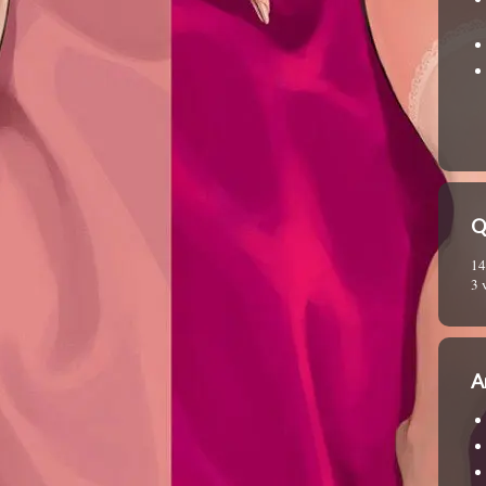
Q
14
3 
A