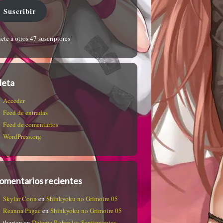
Suscribir
ete a otros 47 suscriptores
eta
Acceder
Feed de entradas
Feed de comentarios
WordPress.org
omentarios recientes
Skylar Conn
en
Shinkyoku no Grimoire 05
Reanna Pagac
en
Shinkyoku no Grimoire 05
therion
en
Déjame Robar los Sentimientos