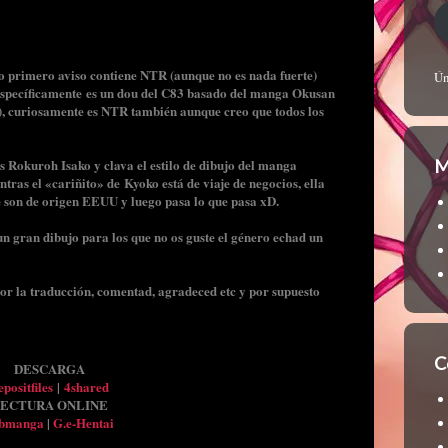
ro primero aviso contiene NTR (aunque no es nada fuerte)
Ún
 específicamente es un dou del C83 basado del manga Okusan
), curiosamente es NTR también aunque creo que todos los
es Rokuroh Isako y clava el estilo de dibujo del manga
M
tras el «cariñito» de Kyoko está de viaje de negocios, ella
e son de origen EEUU y luego pasa lo que pasa xD.
n gran dibujo para los que no os guste el género echad un
or la traducción, comentad, agradeced etc y por supuesto
C
DESCARGA
positfiles
|
4shared
ECTURA ONLINE
bmanga
|
G.e-Hentai