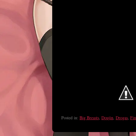
Posted in:
Big Breasts
,
Doujin
,
Drogas
,
Fin