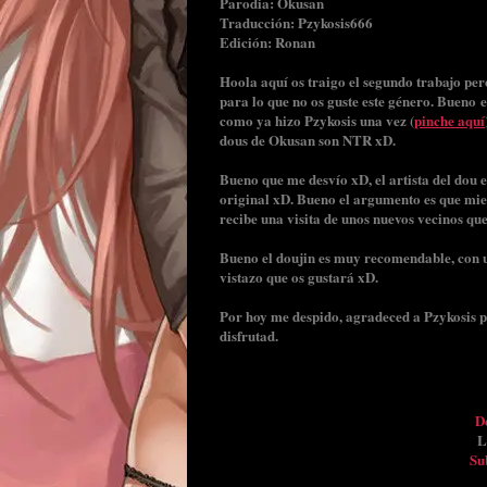
Parodia: Okusan
Traducción: Pzykosis666
Edición: Ronan
Hoola aquí os traigo el segundo trabajo pe
para lo que no os guste este género. Bueno
como ya hizo Pzykosis una vez (
pinche aquí
dous de Okusan son NTR xD.
Bueno que me desvío xD, el artista del dou 
original xD. Bueno el argumento es que mien
recibe una visita de unos nuevos vecinos qu
Bueno el doujin es muy recomendable, con u
vistazo que os gustará xD.
Por hoy me despido, agradeced a Pzykosis p
disfrutad.
De
L
Su