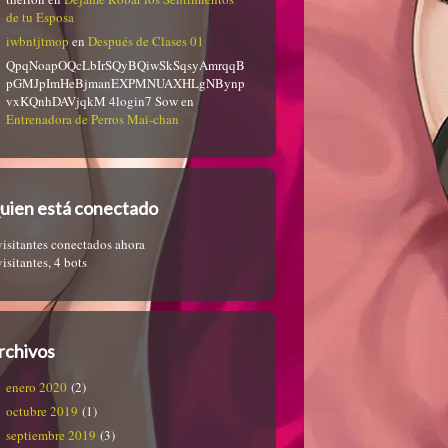
de tu Esposa
iwbntjtmop
en
Después de Clases 01
QpqNoapOQcLbIrSQyBQiwSkSqsyAmrqqB
pGMJpImHeBjmanEXPMNUAXHLgNBynp
vxKQnhDAVjqkM 4login7 Sow
en
Entrenadora de Perros Mai-chan
uien está conectado
visitantes conectados ahora
visitantes,
4 bots
rchivos
enero 2020
(2)
octubre 2019
(1)
septiembre 2019
(3)