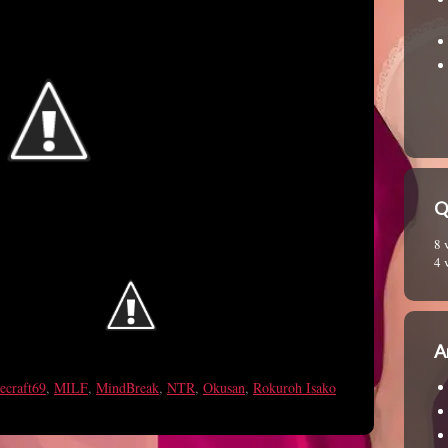
Q
8 
4 
A
ecraft69
,
MILF
,
MindBreak
,
NTR
,
Okusan
,
Rokuroh Isako