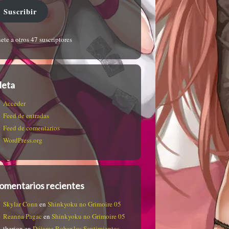
Suscribir
ete a otros 47 suscriptores
eta
Acceder
Feed de entradas
Feed de comentarios
WordPress.org
omentarios recientes
Skylar Conn
en
Shinkyoku no Grimoire 05
Reanna Pagac
en
Shinkyoku no Grimoire 05
therion
en
Déjame Robar los Sentimientos