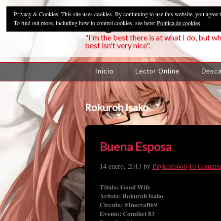
Privacy & Cookies: This site uses cookies. By continuing to use this website, you agree t
Pzykosis666HFa
To find out more, including how to control cookies, see here:
Política de cookies
"I'm the best there is at what I do, but wh
best isn't very nice".
Inicio
Lector Online
Desca
Rokuroh Isako
Buena Esposa
14 enero, 2013
by
Pzykosis666
10 Commen
Título: Good Wife
Artista: Rokuroh Isako
Círculo: Finecraft69
Evento: Comiket 83