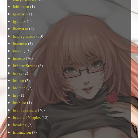
Ichimatsu
(1)
Igamaru
(1)
Igumox
(1)
Ikematsu
(1)
Impregnation
(30)
Inazuma
(5)
Incest
(17)
Incesto
(76)
Infinite Stratos
(8)
Inkey
(2)
Inoino
(2)
Inomaru
(2)
Inu
(1)
Inuburo
(1)
Inui Takemaru
(76)
Inverted Nipples
(12)
Ireading
(2)
Irrumacion
(7)