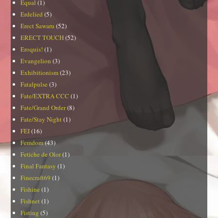
Equal
(1)
Erdelied
(5)
Erect Sawaru
(52)
ERECT TOUCH
(52)
Eroquis!
(1)
Evangelion
(3)
Exhibitionism
(23)
Fatalpulse
(3)
Fate/EXTRA CCC
(1)
Fate/Grand Order
(8)
Fate/Stay Night
(1)
FEI
(16)
Femdom
(43)
Fetiche de Olor
(1)
Final Fantasy
(1)
Finecraft69
(1)
Fishine
(1)
Fishnet
(1)
Fisting
(5)