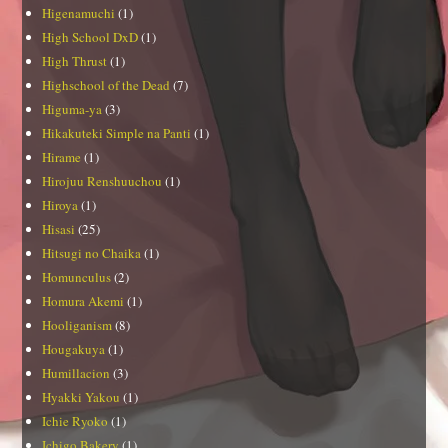
Higenamuchi
(1)
High School DxD
(1)
High Thrust
(1)
Highschool of the Dead
(7)
Higuma-ya
(3)
Hikakuteki Simple na Panti
(1)
Hirame
(1)
Hirojuu Renshuuchou
(1)
Hiroya
(1)
Hisasi
(25)
Hitsugi no Chaika
(1)
Homunculus
(2)
Homura Akemi
(1)
Hooliganism
(8)
Hougakuya
(1)
Humillacion
(3)
Hyakki Yakou
(1)
Ichie Ryoko
(1)
Ichigo Bakery
(1)