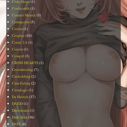
Code Geass
(1)
Coelacanth
(1)
Control Mental
(3)
Corrupción
(5)
Cosine
(1)
Cosplay
(10)
Count 2.4
(1)
Cousin
(1)
Cowgirl
(3)
CROSS HEARTS
(1)
Crossdressing
(7)
Cuckolding
(2)
Cum Eating
(2)
Cuzukago
(1)
Da Hootch
(37)
DAIGO
(1)
Daitoutaku
(1)
Dark Skin
(36)
DATE
(4)