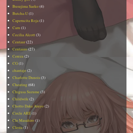
Busujima Saeko
(4)
Butcha-U
(1)
Caperucita Roja
(1)
Carn
(1)
Cecilia Alcott
(3)
Centaur
(22)
Centauro
(27)
Cereza
(2)
CG
(1)
chantaje
(2)
Charlotte Dunois
(3)
Cheating
(68)
Chigusa Suzume
(3)
Childwife
(2)
Chotto Dake Aruyo
(2)
Circle ARE
(1)
Cle Masahiro
(1)
Clesta
(1)