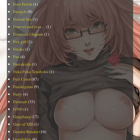
Foot Fetish
(1)
Footjob
(9)
Forced Sex
(1)
Forever and ever…
(1)
Fountain's Square
(1)
Fox girl
(1)
Freaks
(1)
Fue
(4)
Fuetakishi
(1)
Fuka Fuka Tenshoku
(1)
Full Color
(87)
Funikigumi
(9)
Furry
(4)
Futanari
(33)
G500
(1)
Gangbang
(17)
Gate of XIII
(1)
Gender Bender
(10)
Genshiken
(6)