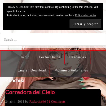
Privacy & Cookies: This site uses cookies. By continuing to use this website, you
Pzykosis666HFansub
agree to their use.
To find out more, including how to control cookies, see here:
Política de cookies
"I'm the best there is at what I do, but what I do best isn't very
nice".
Inicio
Lector Online
Descargas
English Download
Monmusu Volúmenes
Konchiki
Corredora del Cielo
24 abril, 2014
by
Pzykosis666
31 Comments