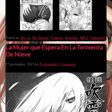
Posted in:
Big ass
,
Big Breasts
,
Femdom
,
Konchiki
,
MILF
,
Nakadashi
La Mujer que Espera En La Tormenta
De Nieve
27 noviembre, 2013
by
Pzykosis666
7 Comments