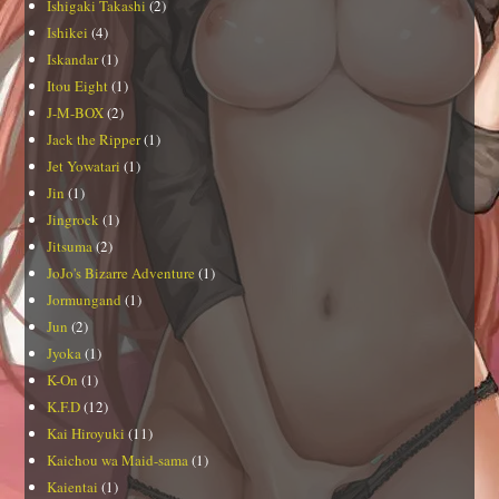
Ishigaki Takashi
(2)
Ishikei
(4)
Iskandar
(1)
Itou Eight
(1)
J-M-BOX
(2)
Jack the Ripper
(1)
Jet Yowatari
(1)
Jin
(1)
Jingrock
(1)
Jitsuma
(2)
JoJo's Bizarre Adventure
(1)
Jormungand
(1)
Jun
(2)
Jyoka
(1)
K-On
(1)
K.F.D
(12)
Kai Hiroyuki
(11)
Kaichou wa Maid-sama
(1)
Kaientai
(1)