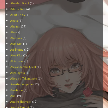
Abradeli Kami
(5)
Aduma Ren
(4)
AERODOG
(1)
Agata
(1)
Ahegao
(57)
Aho
(5)
Ahobaka
(5)
Aida Mai
(1)
Air Praitre
(12)
Aiue Oka
(2)
Akinosora
(1)
Alexander the Great
(1)
Algolagnia
(1)
Alice no Takarabako
(6)
Amarini Senpaku
(12)
Amatarou
(3)
Anal
(91)
Andou Hiroyuki
(12)
Andou Shuuki
(1)