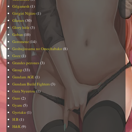
Gilgamesh
(1)
Girigiri Nijiiro
(1)
Glasses
(30)
Glory hole
(3)
Goban
(10)
Goromenz
(14)
Goshujinsama no Omochabako
(8)
Gozz
(1)
Grandes pezones
(3)
Group
(33)
Gundam AGE
(1)
Gundam Build Fighters
(3)
Gura Nyuutou
(1)
Guro
(2)
Gyaru
(5)
Gyotaku
(1)
H.B
(1)
H&K
(9)