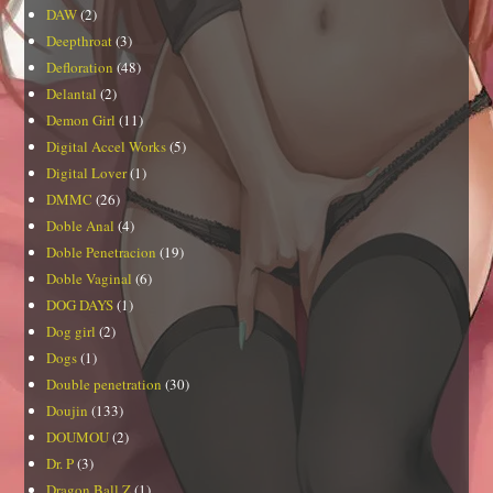
DAW
(2)
Deepthroat
(3)
Defloration
(48)
Delantal
(2)
Demon Girl
(11)
Digital Accel Works
(5)
Digital Lover
(1)
DMMC
(26)
Doble Anal
(4)
Doble Penetracion
(19)
Doble Vaginal
(6)
DOG DAYS
(1)
Dog girl
(2)
Dogs
(1)
Double penetration
(30)
Doujin
(133)
DOUMOU
(2)
Dr. P
(3)
Dragon Ball Z
(1)