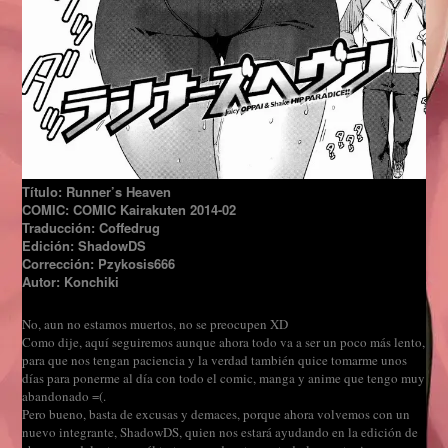
Título: Runner’s Heaven
COMIC: COMIC Kairakuten 2014-02
Traducción: Coffedrug
Edición: ShadowDS
Corrección: Pzykosis666
Autor: Konchiki
No, aun no estamos muertos, no se preocupen XD
Como dije, aquí seguiremos aunque ahora todo va a ser un poco más lento,
para que nos tengan paciencia y la verdad también quice tomarme unos
días para ponerme al día con todo el comic, manga y anime que tengo muy
abandonado =(.
Pero bueno, basta de excusas y demaces, porque ahora volvemos con un
nuevo integrante, ShadowDS, quien nos estará ayudando en la edición de