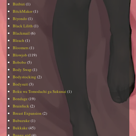
Biribiri
(1)
BitchMaker
(1)
Biyondo
(1)
Black Lilith
(1)
Blackmail
(6)
Bleach
(1)
Bloomers
(1)
Blowjob
(119)
Bobobo
(5)
Body Swap
(1)
Bodystocking
(2)
Bodysuit
(3)
Boku wa Tomodachi ga Sukunai
(1)
Bondage
(19)
Brainfuck
(2)
Breast Expansion
(2)
Bubuzuke
(1)
Bukkake
(45)
Bunny girl
(4)