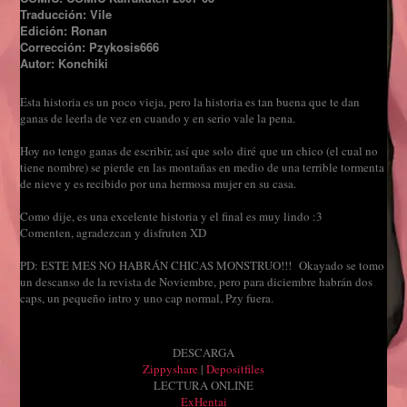
Traducción: Vile
Edición: Ronan
Corrección: Pzykosis666
Autor: Konchiki
Esta historia es un poco vieja, pero la historia es tan buena que te dan
ganas de leerla de vez en cuando y en serio vale la pena.
Hoy no tengo ganas de escribir, así que solo diré que un chico (el cual no
tiene nombre) se pierde en las montañas en medio de una terrible tormenta
de nieve y es recibido por una hermosa mujer en su casa.
Como dije, es una excelente historia y el final es muy lindo :3
Comenten, agradezcan y disfruten XD
PD: ESTE MES NO HABRÁN CHICAS MONSTRUO!!! Okayado se tomo
un descanso de la revista de Noviembre, pero para diciembre habrán dos
caps, un pequeño intro y uno cap normal, Pzy fuera.
DESCARGA
Zippyshare
|
Depositfiles
LECTURA ONLINE
ExHentai