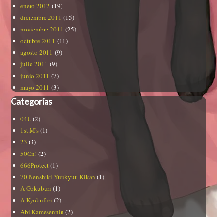
enero 2012
(19)
diciembre 2011
(15)
noviembre 2011
(25)
octubre 2011
(11)
agosto 2011
(9)
julio 2011
(9)
junio 2011
(7)
mayo 2011
(3)
Categorías
04U
(2)
1st.M's
(1)
23
(3)
50On!
(2)
666Protect
(1)
70 Nenshiki Yuukyuu Kikan
(1)
A Gokuburi
(1)
A Kyokufuri
(2)
Abi Kamesennin
(2)