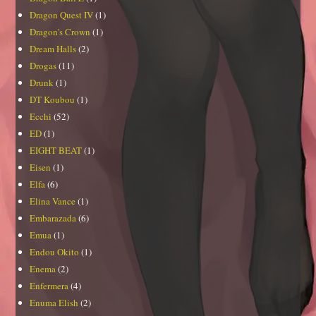
Dragon Quest IV
(1)
Dragon's Crown
(1)
Dream Halls
(2)
Drogas
(11)
Drunk
(1)
DT Koubou
(1)
Ecchi
(52)
ED
(1)
EIGHT BEAT
(1)
Eisen
(1)
Elfa
(6)
Elina Vance
(1)
Embarazada
(6)
Emua
(1)
Endou Okito
(1)
Enema
(2)
Enfermera
(4)
Enuma Elish
(2)