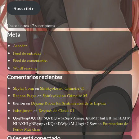
Suscribir
Únete a otros 47 suscriptores
Meta
Acceder
Feed de entradas
Feed de comentarios
WordPress.org
Comentarios recientes
Skylar Conn
en
Shinkyoku no Grimoire 05
Reanna Pagac
en
Shinkyoku no Grimoire 05
therion
en
Déjame Robar los Sentimientos de tu Esposa
iwbntjtmop
en
Después de Clases 01
QpqNoapOQcLbIrSQyBQiwSkSqsyAmrqqBpGMJpImHeBjmanEXPM
NUAXHLgNBynpvxKQnhDAVjqkM 4login7 Sow
en
Entrenadora de
Perros Mai-chan
Quien está conectado