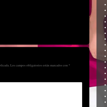
blicada.
Los campos obligatorios están marcados con
*