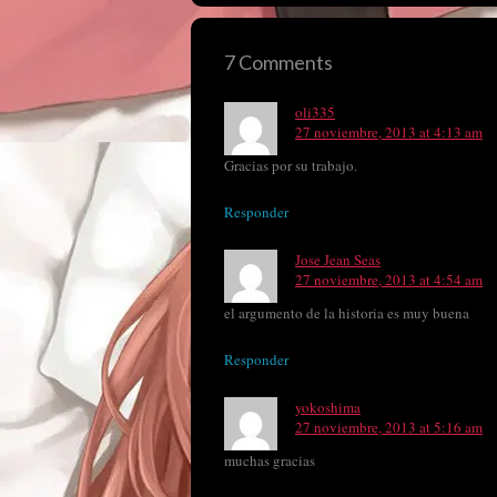
7 Comments
oli335
27 noviembre, 2013 at 4:13 am
Gracias por su trabajo.
Responder
Jose Jean Seas
27 noviembre, 2013 at 4:54 am
el argumento de la historia es muy buena
Responder
yokoshima
27 noviembre, 2013 at 5:16 am
muchas gracias