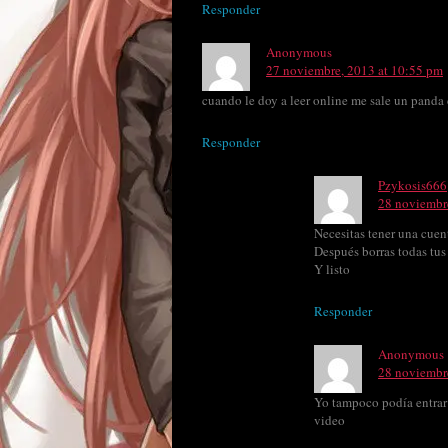
Responder
Anonymous
27 noviembre, 2013 at 10:55 pm
cuando le doy a leer online me sale un panda
Responder
Pzykosis666
28 noviembre
Necesitas tener una cuen
Después borras todas tus
Y listo
Responder
Anonymous
28 noviembre
Yo tampoco podía entrar 
video