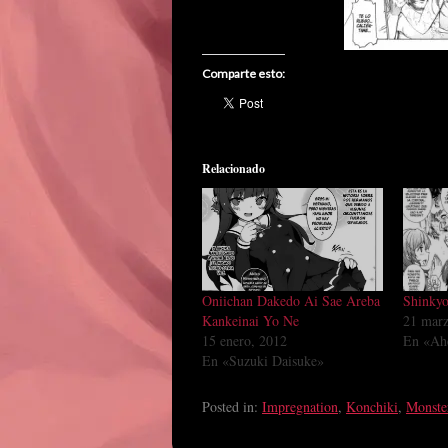
Comparte esto:
Relacionado
Oniichan Dakedo Ai Sae Areba
Shinkyo
Kankeinai Yo Ne
21 marz
15 enero, 2012
En «Ah
En «Suzuki Daisuke»
Posted in:
Impregnation
,
Konchiki
,
Monster