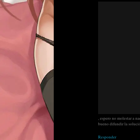
, espero no molestar a na
bueno difundir la solució
Responder