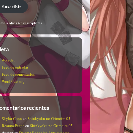
Suscribir
ete a otros 47 suscriptores
eta
Acceder
Feed de entradas
Feed de comentarios
WordPress.org
omentarios recientes
Skylar Conn
en
Shinkyoku no Grimoire 05
Reanna Pagac
en
Shinkyoku no Grimoire 05
therion
en
Déjame Robar los Sentimientos