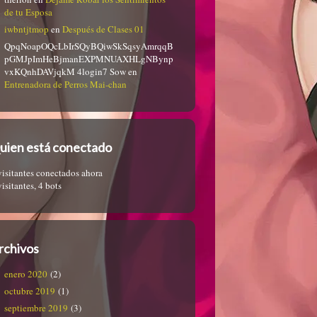
de tu Esposa
iwbntjtmop
en
Después de Clases 01
QpqNoapOQcLbIrSQyBQiwSkSqsyAmrqqB
pGMJpImHeBjmanEXPMNUAXHLgNBynp
vxKQnhDAVjqkM 4login7 Sow
en
Entrenadora de Perros Mai-chan
uien está conectado
visitantes conectados ahora
visitantes,
4 bots
rchivos
enero 2020
(2)
octubre 2019
(1)
septiembre 2019
(3)