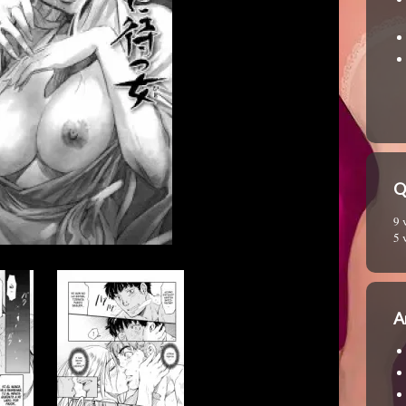
Q
9 
5 
A