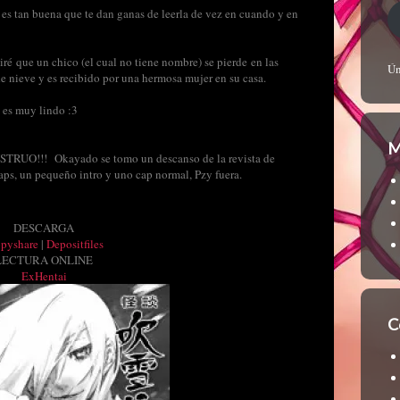
ia es tan buena que te dan ganas de leerla de vez en cuando y en
iré que un chico (el cual no tiene nombre) se pierde en las
Ún
e nieve y es recibido por una hermosa mujer en su casa.
l es muy lindo :3
M
!!! Okayado se tomo un descanso de la revista de
ps, un pequeño intro y uno cap normal, Pzy fuera.
DESCARGA
ppyshare
|
Depositfiles
LECTURA ONLINE
ExHentai
C