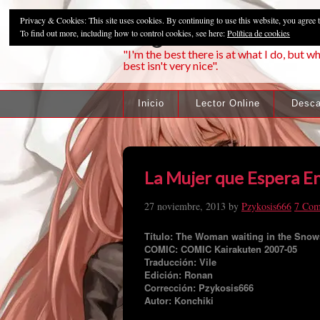
Privacy & Cookies: This site uses cookies. By continuing to use this website, you agree t
Pzykosis666HFa
To find out more, including how to control cookies, see here:
Política de cookies
"I'm the best there is at what I do, but wh
best isn't very nice".
Inicio
Lector Online
Desca
La Mujer que Espera E
27 noviembre, 2013
by
Pzykosis666
7 Com
Título: The Woman waiting in the Sno
COMIC: COMIC Kairakuten 2007-05
Traducción: Vile
Edición: Ronan
Corrección: Pzykosis666
Autor: Konchiki