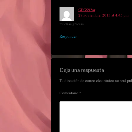
GEGS92ar
28 noviembre, 2013 at 4:45 pm
muchas gracias
Responder
Deja una respuesta
Tu dirección de correo electrónico no será pu
Comentario
*