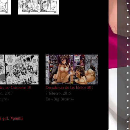
ku no Grimoire 10
Decadencia de las Ídolos #01
o, 2017
7 febrero, 2015
egao»
En «Big Breasts»
 girl
,
Vainilla