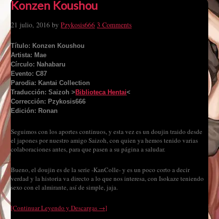
Konzen Koushou
21 julio, 2016
by
Pzykosis666
3 Comments
Título: Konzen Koushou
Artista: Mae
Círculo: Nahabaru
Evento: C87
Parodia: Kantai Collection
Traducción: Saizoh >
Biblioteca Hentai
<
Corrección: Pzykosis666
Edición: Ronan
Seguimos con los aportes continuos, y esta vez es un doujin traido desde
el japones por nuestro amigo Saizoh, con quien ya hemos tenido varias
colaboraciones antes, para que pasen a su página a saludar.
Bueno, el doujin es de la serie -KanColle- y es un poco corto a decir
verdad y la historia va directo a lo que nos interesa, con Isokaze teniendo
sexo con el almirante, así de simple, jaja.
[Continuar Leyendo y Descargas →]