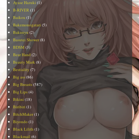
Ayase Hazuki
(1)
B-RIVER
(1)
Baikou
(1)
Bakemonogatari
(5)
Bakunyu
(2)
Basutei Shower
(8)
BDSM
(3)
Bear Hand
(2)
Beauty Mark
(8)
Bestiality
(7)
Big ass
(86)
Big Breasts
(587)
Big Lips
(4)
Bikini
(18)
Biribiri
(1)
BitchMaker
(1)
Biyondo
(1)
Black Lilith
(1)
Blackmail
(6)