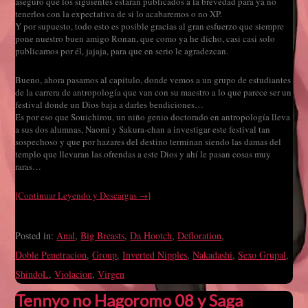
aseguro que los siguientes estarán publicados a la brevedad para ya no
tenerlos con la expectativa de si lo acabaremos o no XP.
Y por supuesto, todo esto es posible gracias al gran esfuerzo que siempre
pone nuestro buen amigo Ronan, que como ya he dicho, casi casi solo
publicamos por él, jajaja, para que en serio le agradezcan.
Bueno, ahora pasamos al capitulo, donde vemos a un grupo de estudiantes
de la carrera de antropología que van con su maestro a lo que parece ser un
festival donde un Dios baja a darles bendiciones…
Es por eso que Souichirou, un niño genio doctorado en antropología lleva
a sus dos alumnas, Naomi y Sakura-chan a investigar este festival tan
sospechoso y que por hazares del destino terminan siendo las damas del
templo que llevaran las ofrendas a este Dios y ahí le pasan cosas muy
raras…
[Continuar Leyendo y Descargas →]
Posted in:
Anal
,
Big Breasts
,
Da Hootch
,
Defloration
,
Doble Penetracion
,
Group
,
Inverted Nipples
,
Nakadashi
,
Sexo Grupal
,
ShindoL
,
Violacion
,
Virgen
Tennyo no Hagoromo 08 y Saga