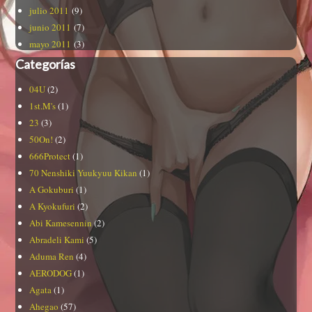
julio 2011
(9)
junio 2011
(7)
mayo 2011
(3)
Categorías
04U
(2)
1st.M's
(1)
23
(3)
50On!
(2)
666Protect
(1)
70 Nenshiki Yuukyuu Kikan
(1)
A Gokuburi
(1)
A Kyokufuri
(2)
Abi Kamesennin
(2)
Abradeli Kami
(5)
Aduma Ren
(4)
AERODOG
(1)
Agata
(1)
Ahegao
(57)