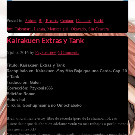
Posted in:
Anime
,
Big Breasts
,
Centaur
,
Centauro
,
Ecchi
,
Inui Takemaru
,
Lamia
,
Monster girl
,
Okayado
,
Sin Censura
Kairakuen Extras y Tank
6 julio, 2016
by
Pzykosis666
6 Comments
Título: Kairakuen Extras y Tank
Recopilado en: Kairakuen -Soy Más Baja que una Cerda- Cap. 10
+ Tank
Traducción: Galen
Corrección: Pzykosis666
Edición: Ronan
Autor: hal
Circulo: Goshujinsama no Omochabako
Bien, oficialmente estoy libre de escuela (pero de la chamba no), eso
quiere decir que de ahora en adelante verán ya más trabajos o por lo menos
más que antes XD
Y pues finalmente, despues de año y medio le damos termino a unos de los