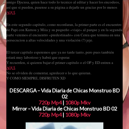
amigo Djscusa, quien hace todo lo tecnico al editar y hacer los encodeos,
así que si pueden, pasense a su página a dejarle un gracias por lo menos
AQUÍ
.
En este segundo capitulo, como recordaran, la primer parte es el encuentro
de Papi con Kurusu y Miia y su pequeño «viaje» al parque y en la segunda
parte veremos el encuentro «predestinado» con Cerea que termina en una
persecucion a altas velocidades y una violación (?) jeje.
El tercer capitulo esperemos que ya no tarde tanto, pero pues también
estará muy laborioso y habrá que esperar.
Y recuerden, si quieren bajar el primer capitulo o el OP y ED entren a
AQUÍ
.
No se olviden de comentar, agredecer o lo que quieran.
Y COMO SIEMPRE, DISFRUTEN XD
DESCARGA – Vida Diaria de Chicas Monstruo BD
02
720p Mp4
|
1080p Mkv
Mirror – Vida Diaria de Chicas Monstruo BD 02
720p Mp4
|
1080p Mkv