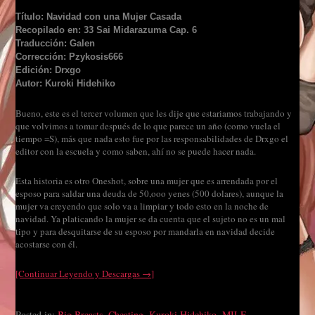
Título: Navidad con una Mujer Casada
Recopilado en: 33 Sai Midarazuma Cap. 6
Traducción: Galen
Corrección: Pzykosis666
Edición: Drxgo
Autor: Kuroki Hidehiko
Bueno, este es el tercer volumen que les dije que estariamos trabajando y
que volvimos a tomar después de lo que parece un año (como vuela el
tiempo =S), más que nada esto fue por las responsabilidades de Drxgo el
editor con la escuela y como saben, ahí no se puede hacer nada.
Esta historia es otro Oneshot, sobre una mujer que es arrendada por el
esposo para saldar una deuda de 50,ooo yenes (500 dolares), aunque la
mujer va creyendo que solo va a limpiar y todo esto en la noche de
navidad. Ya platicando la mujer se da cuenta que el sujeto no es un mal
tipo y para desquitarse de su esposo por mandarla en navidad decide
acostarse con él.
[Continuar Leyendo y Descargas →]
Posted in:
Big Breasts
,
Cheating
,
Kuroki Hidehiko
,
MILF