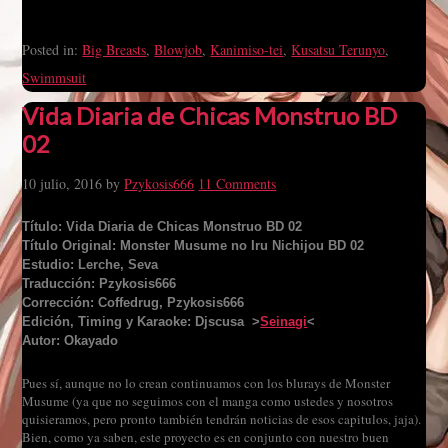
Posted in:
Big Breasts
,
Blowjob
,
Kanimiso-tei
,
Kusatsu Terunyo
,
Swimmsuit
Vida Diaria de Chicas Monstruo BD
02
10 julio, 2016
by
Pzykosis666
11 Comments
Título: Vida Diaria de Chicas Monstruo BD 02
Título Original: Monster Musume no Iru Nichijou BD 02
Estudio: Lerche, Seva
Traducción: Pzykosis666
Corrección: Coffedrug, Pzykosis666
Edición, Timing y Karaoke: Djscusa >
Seinagi
<
Autor: Okayado
Pues sí, aunque no lo crean continuamos con los blurays de Monster
Musume (ya que no seguimos con el manga como ustedes y nosotros
quisieramos, pero pronto también tendrán noticias de esos capitulos, jaja).
Bien, como ya saben, este proyecto es en conjunto con nuestro buen