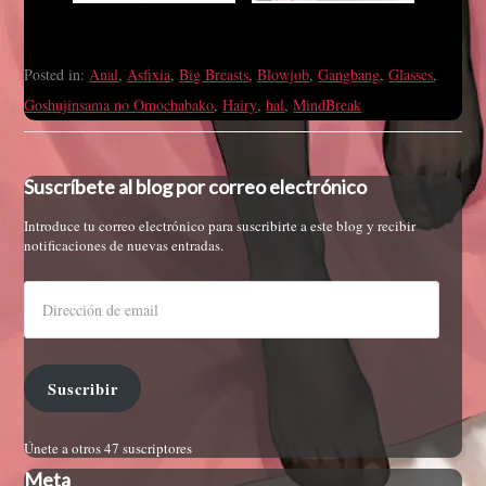
Posted in:
Anal
,
Asfixia
,
Big Breasts
,
Blowjob
,
Gangbang
,
Glasses
,
Goshujinsama no Omochabako
,
Hairy
,
hal
,
MindBreak
Suscríbete al blog por correo electrónico
Introduce tu correo electrónico para suscribirte a este blog y recibir
notificaciones de nuevas entradas.
Suscribir
Únete a otros 47 suscriptores
Meta