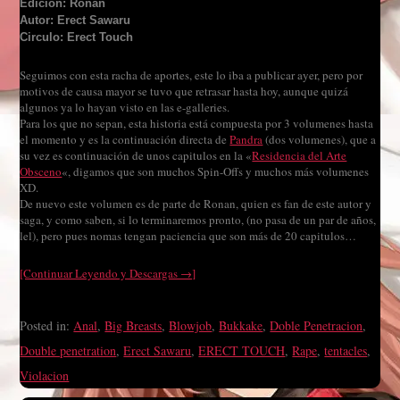
Edición: Ronan
Autor: Erect Sawaru
Circulo: Erect Touch
Seguimos con esta racha de aportes, este lo iba a publicar ayer, pero por
motivos de causa mayor se tuvo que retrasar hasta hoy, aunque quizá
algunos ya lo hayan visto en las e-galleries.
Para los que no sepan, esta historia está compuesta por 3 volumenes hasta
el momento y es la continuación directa de
Pandra
(dos volumenes), que a
su vez es continuación de unos capitulos en la «
Residencia del Arte
Obsceno
«, digamos que son muchos Spin-Offs y muchos más volumenes
XD.
De nuevo este volumen es de parte de Ronan, quien es fan de este autor y
saga, y como saben, si lo terminaremos pronto, (no pasa de un par de años,
lel), pero pues nomas tengan paciencia que son más de 20 capitulos…
[Continuar Leyendo y Descargas →]
Posted in:
Anal
,
Big Breasts
,
Blowjob
,
Bukkake
,
Doble Penetracion
,
Double penetration
,
Erect Sawaru
,
ERECT TOUCH
,
Rape
,
tentacles
,
Violacion