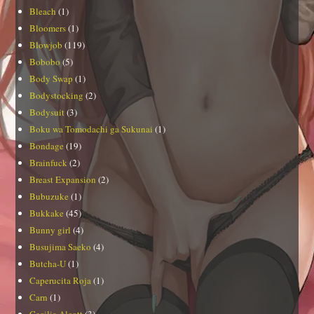
Bleach
(1)
Bloomers
(1)
Blowjob
(119)
Bobobo
(5)
Body Swap
(1)
Bodystocking
(2)
Bodysuit
(3)
Boku wa Tomodachi ga Sukunai
(1)
Bondage
(19)
Brainfuck
(2)
Breast Expansion
(2)
Bubuzuke
(1)
Bukkake
(45)
Bunny girl
(4)
Busujima Saeko
(4)
Butcha-U
(1)
Caperucita Roja
(1)
Carn
(1)