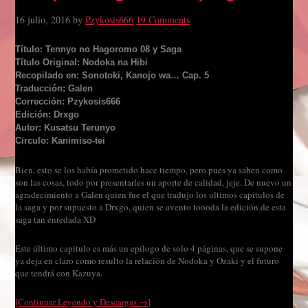
16 julio, 2016
by
Pzykosis666
19 Comments
Título: Tennyo no Hagoromo 08 y Saga
Título Original: Nodoka na Hibi
Recopilado en: Sonotoki, Kanojo wa… Cap. 5
Traducción: Galen
Corrección: Pzykosis666
Edición: Drxgo
Autor: Kusatsu Terunyo
Circulo: Kanimiso-tei
Bien, esto se los había prometido hace tiempo, pero pues ya saben como
son las cosas, todo por presentarles un aporte de calidad, jeje. De nuevo un
agradecimiento a Galen quien fue el que tradujo los ultimos capitulos de
la saga y por supuesto a Drxgo, quien se avento toooda la edición de esta
saga tan enredada XD
Este último capitulo es más un epilogo de solo 4 páginas, que se supone
ya deja en claro como resulto la relación de Nodoka y Ozaki y el futuro
que tendrá con Kazuya.
[Continuar Leyendo y Descargas →]