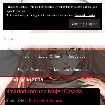
Privacy & Cookies: This site uses cookies. By continuing to use this website, you
Pzykosis666HFansub
agree to their use.
To find out more, including how to control cookies, see here:
Política de cookies
"I'm the best there is at what I do, but what I do best isn't very
nice".
Inicio
Lector Online
Descargas
English Download
Monmusu Volúmenes
Month:
julio 2016
Navidad con una Mujer Casada
28 julio, 2016
by
Pzykosis666
2 Comments