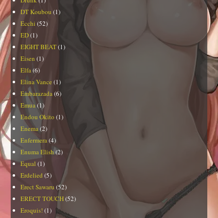
Drunk
(1)
DT Koubou
(1)
Ecchi
(52)
ED
(1)
EIGHT BEAT
(1)
Eisen
(1)
Elfa
(6)
Elina Vance
(1)
Embarazada
(6)
Emua
(1)
Endou Okito
(1)
Enema
(2)
Enfermera
(4)
Enuma Elish
(2)
Equal
(1)
Erdelied
(5)
Erect Sawaru
(52)
ERECT TOUCH
(52)
Eroquis!
(1)