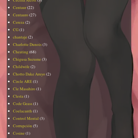
Cecilia Alcott
(3)
Centaur
(22)
Centauro
(27)
Cereza
(2)
CG
(1)
chantaje
(2)
Charlotte Dunois
(3)
Cheating
(68)
Chigusa Suzume
(3)
Childwife
(2)
Chotto Dake Aruyo
(2)
Circle ARE
(1)
Cle Masahiro
(1)
Clesta
(1)
Code Geass
(1)
Coelacanth
(1)
Control Mental
(3)
Corrupción
(5)
Cosine
(1)