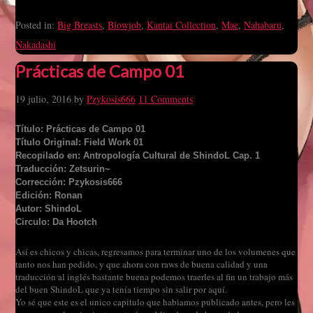
Posted in:
Big Breasts
,
Blowjob
,
Kantai Collection
,
Mae
,
Nahabaru
,
Nakadashi
Prácticas de Campo 01
19 julio, 2016
by
Pzykosis666
11 Comments
Título: Prácticas de Campo 01
Título Original: Field Work 01
Recopilado en: Antropología Cultural de ShindoL Cap. 1
Traducción: Zetsurin~
Corrección: Pzykosis666
Edición: Ronan
Autor: ShindoL
Circulo: Da Hootch
Así es chicos y chicas, regresamos para terminar uno de los volumenes que
tanto nos han pedido, y que ahora con raws de buena calidad y una
traducción al inglés bastante buena podemos traerles al fin un trabajo más
del buen ShindoL que ya tenía tiempo sin salir por aquí.
Yo sé que este es el unico capitulo que habiamos publicado antes, pero les