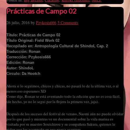
Prácticas de Campo 02
26 julio, 2016
by
Pzykosis666
5 Comments
Título: Prácticas de Campo 02
Título Original: Field Work 02
Recopilado en: Antropología Cultural de ShindoL Cap. 2
Traducción: Ronan
Corrección: Pzykosis666
Edición: Ronan
Autor: ShindoL
Circulo: Da Hootch
Ahora si lo seguimos, chicos y chicas, no pasará lo de la ultima vez, o al
menos eso esperamos XD
Como dije, Ronan se está aventando todo la edición que no es cosa fácil,
(de hecho, yo no lo segui por la flojera la primera vez, jaja).
Después de los sucesos del festival de verano, Naomi aún no puede olvidar
por lo que pasó y mientras ve un documental sobre la vida marina es
visitada por su maestro Souichirou y su compañera Sakura, quienes le
piden que los acompañe en una nueva aventura.