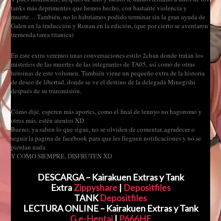
tanks más deprimentes que hemos hecho, con bastante violencia y
muerte… También, no lo habriamos podido terminar sin la gran ayuda de
Galen en la traducción y Ronan en la edición, (que por cierto se aventaron
tremenda tarea titanica)
En este extra veremos unas conversaciones estilo 2chan donde tratan los
misterios de las muertes de las integrantes de TA05, así como de otras
heroinas de este volumen. También viene un pequeño extra de la historia
de deseo de libertad, donde se ve el destino de la delegada Minegishi
después de su transmisión.
Cómo dije, esperen más aportes, como el final de tennyo no hagoromo y
otros más, estén atentos XD
Bueno, ya saben lo que sigue, no se olviden de comentar, agradecer o
seguir la pagina de facebook para que les lleguen notificaciones y no se
pierdan nada.
Y COMO SIEMPRE, DISFRUTEN XD
DESCARGA – Kairakuen Extras y Tank
Extra
Zippyshare
|
Depositfiles
TANK
Depositfiles
LECTURA ONLINE – Kairakuen Extras y Tank
G.e-Hentai
|
P666HF