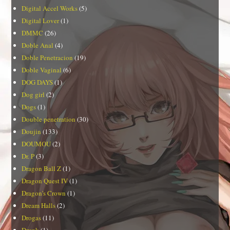
Digital Accel Works
(5)
Digital Lover
(1)
DMMC
(26)
Doble Anal
(4)
Doble Penetracion
(19)
Doble Vaginal
(6)
DOG DAYS
(1)
Dog girl
(2)
Dogs
(1)
Double penetration
(30)
Doujin
(133)
DOUMOU
(2)
Dr. P
(3)
Dragon Ball Z
(1)
Dragon Quest IV
(1)
Dragon's Crown
(1)
Dream Halls
(2)
Drogas
(11)