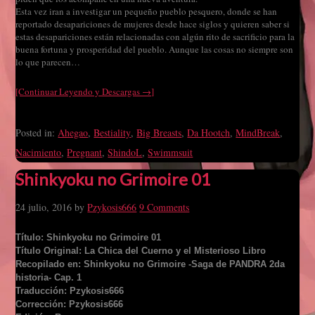
Esta vez iran a investigar un pequeño pueblo pesquero, donde se han
reportado desapariciones de mujeres desde hace siglos y quieren saber si
estas desapariciones están relacionadas con algún rito de sacrificio para la
buena fortuna y prosperidad del pueblo. Aunque las cosas no siempre son
lo que parecen…
[Continuar Leyendo y Descargas →]
Posted in:
Ahegao
,
Bestiality
,
Big Breasts
,
Da Hootch
,
MindBreak
,
Nacimiento
,
Pregnant
,
ShindoL
,
Swimmsuit
Shinkyoku no Grimoire 01
24 julio, 2016
by
Pzykosis666
9 Comments
Título: Shinkyoku no Grimoire 01
Título Original: La Chica del Cuerno y el Misterioso Libro
Recopilado en: Shinkyoku no Grimoire -Saga de PANDRA 2da
historia- Cap. 1
Traducción: Pzykosis666
Corrección: Pzykosis666