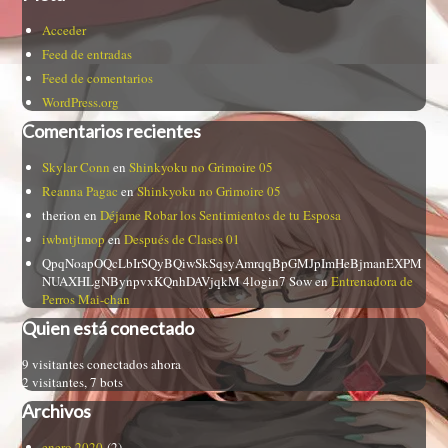
Acceder
Feed de entradas
Feed de comentarios
WordPress.org
Comentarios recientes
Skylar Conn
en
Shinkyoku no Grimoire 05
Reanna Pagac
en
Shinkyoku no Grimoire 05
therion
en
Déjame Robar los Sentimientos de tu Esposa
iwbntjtmop
en
Después de Clases 01
QpqNoapOQcLbIrSQyBQiwSkSqsyAmrqqBpGMJpImHeBjmanEXPM
NUAXHLgNBynpvxKQnhDAVjqkM 4login7 Sow
en
Entrenadora de
Perros Mai-chan
Quien está conectado
9 visitantes conectados ahora
2 visitantes,
7 bots
Archivos
enero 2020
(2)