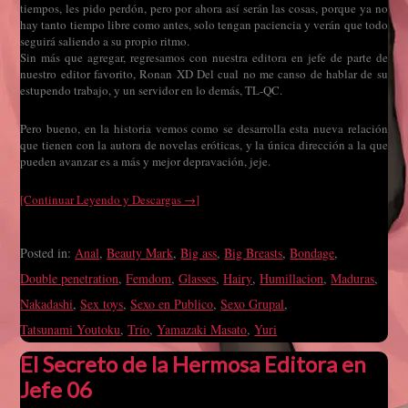
tiempos, les pido perdón, pero por ahora así serán las cosas, porque ya no
hay tanto tiempo libre como antes, solo tengan paciencia y verán que todo
seguirá saliendo a su propio ritmo.
Sin más que agregar, regresamos con nuestra editora en jefe de parte de
nuestro editor favorito, Ronan XD Del cual no me canso de hablar de su
estupendo trabajo, y un servidor en lo demás, TL-QC.
Pero bueno, en la historia vemos como se desarrolla esta nueva relación
que tienen con la autora de novelas eróticas, y la única dirección a la que
pueden avanzar es a más y mejor depravación, jeje.
[Continuar Leyendo y Descargas →]
Posted in:
Anal
,
Beauty Mark
,
Big ass
,
Big Breasts
,
Bondage
,
Double penetration
,
Femdom
,
Glasses
,
Hairy
,
Humillacion
,
Maduras
,
Nakadashi
,
Sex toys
,
Sexo en Publico
,
Sexo Grupal
,
Tatsunami Youtoku
,
Trío
,
Yamazaki Masato
,
Yuri
El Secreto de la Hermosa Editora en
Jefe 06