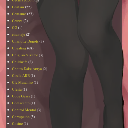
Cecilia Alcott
(3)
Centaur
(22)
Centauro
(27)
Cereza
(2)
CG
(1)
chantaje
(2)
Charlotte Dunois
(3)
Cheating
(68)
Chigusa Suzume
(3)
Childwife
(2)
Chotto Dake Aruyo
(2)
Circle ARE
(1)
Cle Masahiro
(1)
Clesta
(1)
Code Geass
(1)
Coelacanth
(1)
Control Mental
(3)
Corrupción
(5)
Cosine
(1)