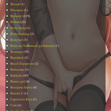
Bleach
(1)
Bloomers
(1)
Blowjob
(119)
Bobobo
(5)
Body Swap
(1)
Bodystocking
(2)
Bodysuit
(3)
Boku wa Tomodachi ga Sukunai
(1)
Bondage
(19)
Brainfuck
(2)
Breast Expansion
(2)
Bubuzuke
(1)
Bukkake
(45)
Bunny girl
(4)
Busujima Saeko
(4)
Butcha-U
(1)
Caperucita Roja
(1)
Carn
(1)