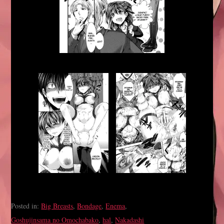
Posted in:
Big Breasts
,
Bondage
,
Enema
,
Goshujinsama no Omochabako
,
hal
,
Nakadashi