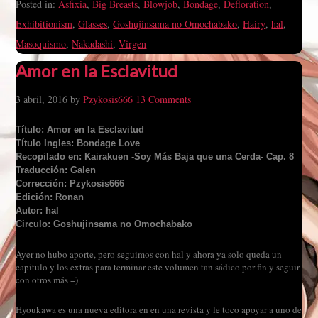
Posted in:
Asfixia
,
Big Breasts
,
Blowjob
,
Bondage
,
Defloration
,
Exhibitionism
,
Glasses
,
Goshujinsama no Omochabako
,
Hairy
,
hal
,
Masoquismo
,
Nakadashi
,
Virgen
Amor en la Esclavitud
3 abril, 2016
by
Pzykosis666
13 Comments
Título: Amor en la Esclavitud
Título Ingles: Bondage Love
Recopilado en: Kairakuen -Soy Más Baja que una Cerda- Cap. 8
Traducción: Galen
Corrección: Pzykosis666
Edición: Ronan
Autor: hal
Circulo: Goshujinsama no Omochabako
Ayer no hubo aporte, pero seguimos con hal y ahora ya solo queda un
capitulo y los extras para terminar este volumen tan sádico por fin y seguir
con otros más =)
Hyoukawa es una nueva editora en en una revista y le toco apoyar a uno de