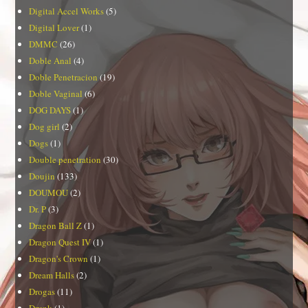
Digital Accel Works
(5)
Digital Lover
(1)
DMMC
(26)
Doble Anal
(4)
Doble Penetracion
(19)
Doble Vaginal
(6)
DOG DAYS
(1)
Dog girl
(2)
Dogs
(1)
Double penetration
(30)
Doujin
(133)
DOUMOU
(2)
Dr. P
(3)
Dragon Ball Z
(1)
Dragon Quest IV
(1)
Dragon's Crown
(1)
Dream Halls
(2)
Drogas
(11)