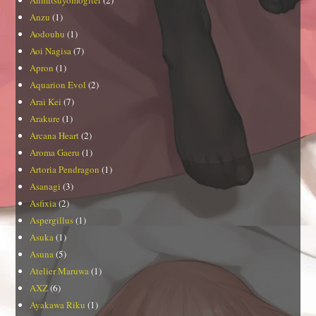
Anmitsuyomogitei
(2)
Anzu
(1)
Aodouhu
(1)
Aoi Nagisa
(7)
Apron
(1)
Aquarion Evol
(2)
Arai Kei
(7)
Arakure
(1)
Arcana Heart
(2)
Aroma Gaeru
(1)
Artoria Pendragon
(1)
Asanagi
(3)
Asfixia
(2)
Aspergillus
(1)
Asuka
(1)
Asuna
(5)
Atelier Maruwa
(1)
AXZ
(6)
Ayakawa Riku
(1)