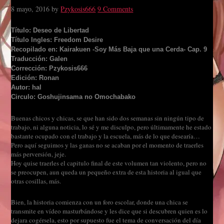
8 mayo, 2016
by
Pzykosis666
9 Comments
Título: Deseo de Libertad
Título Ingles: Freedom Desire
Recopilado en: Kairakuen -Soy Más Baja que una Cerda- Cap. 9
Traducción: Galen
Corrección: Pzykosis666
Edición: Ronan
Autor: hal
Circulo: Goshujinsama no Omochabako
Buenas chicos y chicas, se que han sido dos semanas sin ningún tipo de
trabajo, ni alguna noticia, lo sé y me disculpo, pero últimamente he estado
bastante ocupado con el trabajo y la escuela, más de lo que desearía…
Pero aquí seguimos y las ganas no se acaban por el momento de traerles
más perversión, jeje.
Hoy quise traerles el capitulo final de este volumen tan violento, pero no
se preocupen, aun queda un pequeño extra de esta historia al igual que
otras cosillas, más.
Bien, la historia comienza con un foro escolar, donde una chica se
transmite en vídeo masturbándose y les dice que si descubren quien es lo
dejara cogérsela, esto por supuesto fue el tema de conversación del día