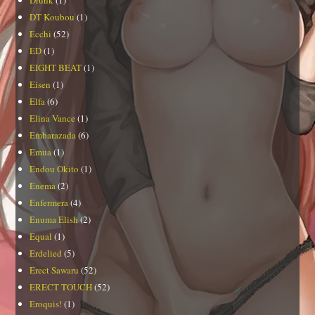
Drunk
(1)
DT Koubou
(1)
Ecchi
(52)
ED
(1)
EIGHT BEAT
(1)
Eisen
(1)
Elfa
(6)
Elina Vance
(1)
Embarazada
(6)
Emua
(1)
Endou Okito
(1)
Enema
(2)
Enfermera
(4)
Enuma Elish
(2)
Equal
(1)
Erdelied
(5)
Erect Sawaru
(52)
ERECT TOUCH
(52)
Eroquis!
(1)