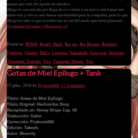
seguro que será del agrado de muchos.
Akagi es convencida por Kaga de ir a visitar a un nuevo autor para una
entrevista y esto es una buena oportunidad para la compañía, pero lo que
Akagi no sabe es que la entrevista no irá del modo que tenía planeado…
[Continuar Leyendo y Descargas →]
Posted in:
BDSM
,
Beauty Mark
,
Big ass
,
Big Breasts
,
Bondage
,
Femdom
,
Glasses
,
Hairy
,
Lenceria
,
Nakadashi
,
Sexo oral
,
Stocking
,
Tatsunami Youtoku
,
Trío
,
Yamazaki Masato
,
Yuri
Gotas de Miel Epílogo + Tank
15 julio, 2018
by
Pzykosis666
11 Comments
Título: Gotas de Miel Epílogo
Título Original: Hachimitsu Drop
Recopilado en: Honey Drops Cap. 09
Traducción: Galen
Corrección: Pzykosis666
Edición: Takeshi
Autor: Minority