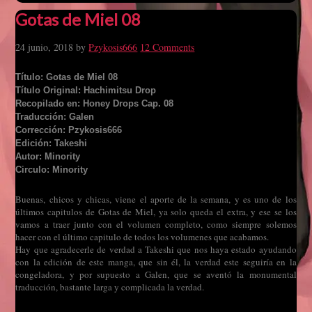
Gotas de Miel 08
24 junio, 2018
by
Pzykosis666
12 Comments
Título: Gotas de Miel 08
Título Original: Hachimitsu Drop
Recopilado en: Honey Drops Cap. 08
Traducción: Galen
Corrección: Pzykosis666
Edición: Takeshi
Autor: Minority
Circulo: Minority
Buenas, chicos y chicas, viene el aporte de la semana, y es uno de los
últimos capitulos de Gotas de Miel, ya solo queda el extra, y ese se los
vamos a traer junto con el volumen completo, como siempre solemos
hacer con el último capitulo de todos los volumenes que acabamos.
Hay que agradecerle de verdad a Takeshi que nos haya estado ayudando
con la edición de este manga, que sin él, la verdad este seguiría en la
congeladora, y por supuesto a Galen, que se aventó la monumental
traducción, bastante larga y complicada la verdad.