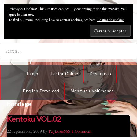
Privacy & Cookies: This site uses cookies. By continuing to use this website, you
Pzykosis666HFansub
agree to their use.
To find out more, including how to control cookies, see here:
Política de cookies
"I'm the best there is at what I do, but what I do best isn't very
nice".
Inicio
Lector Online
Descargas
English Download
Monmusu Volúmenes
Bondage
Kentoku VOL.02
22 septiembre, 2019
by
Pzykosis666
1 Comment