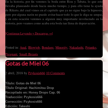
En la historia, por fin veremos la boda entre Risu y Tabata, lo que este
llevaba planeando desde hacia mucho tiempo, y para ello tiene la ayuda
de Rikuto, del cual vimos en el capitulo que ya no sigue bajo la hipnosis,
pero por alguna razón no puede avitar hacer todo lo que le diga su senpai,
y en esta ocación veremos a alguien muy importante involucrado en la
historia, pero veamos como acaba esta boda tan llena de depravación.
[Continuar Leyendo y Descargas →]
Posted in:
Anal
,
Blowjob
,
Bondage
,
Minority
,
Nakadashi
,
Petanko
,
Pregnant
,
Small Breasts
Gotas de Miel 06
2 abril, 2018
by
Pzykosis666
10 Comments
Título: Gotas de Miel 06
Título Original: Hachimitsu Drop
Recopilado en: Honey Drops Cap. 06
Traducción: Pzykosis666
Corrección: Pzykosis666
Edición: Takeshi