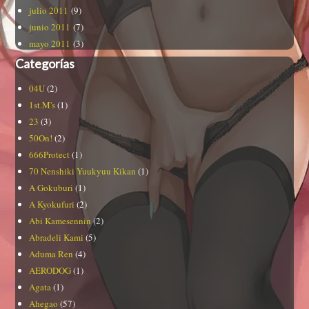
julio 2011
(9)
junio 2011
(7)
mayo 2011
(3)
Categorías
04U
(2)
1st.M's
(1)
23
(3)
50On!
(2)
666Protect
(1)
70 Nenshiki Yuukyuu Kikan
(1)
A Gokuburi
(1)
A Kyokufuri
(2)
Abi Kamesennin
(2)
Abradeli Kami
(5)
Aduma Ren
(4)
AERODOG
(1)
Agata
(1)
Ahegao
(57)