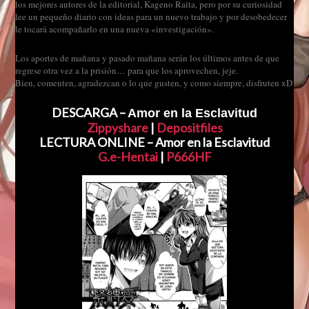
los mejores autores de la editorial, Kageno Raita, pero por su curiosidad
lee un pequeño diario con ideas para un nuevo trabajo y por desobedecer
le tocará acompañarlo en una nueva «investigación».
Los aportes de mañana y pasado mañana serán los últimos antes de que
regrese otra vez a la prisión… para que los aprovechen, jeje.
Bien, comenten, agradezcan o lo que gusten, y como siempre, disfruten xD
DESCARGA –
Amor en la Esclavitud
Zippyshare
|
Depositfiles
LECTURA ONLINE – Amor en la Esclavitud
G.e-Hentai
|
P666HF