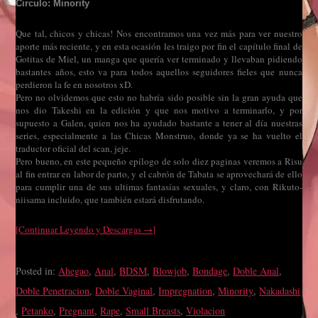
Circulo: Minority
Que tal, chicos y chicas! Nos encontramos una vez más para ver nuestro
aporte más reciente, y en esta ocasión les traigo por fin el capítulo final de
Gotitas de Miel, un manga que quería ver terminado y llevaban pidiendo
bastantes años, esto va para todos aquellos seguidores fieles que nunca
perdieron la fe en nosotros xD.
Pero no olvidemos que esto no habría sido posible sin la gran ayuda que
nos dio Takeshi en la edición y que nos motivo a terminarlo, y por
supuesto a Galen, quien nos ha ayudado bastante a tener al día nuestras
series, especialmente a las Chicas Monstruo, donde ya se ha vuelto el
traductor oficial del scan, jeje.
Pero bueno, en este pequeño epílogo de solo diez paginas veremos a Risu
al fin entrar en labor de parto, y el cabrón de Tabata se aprovechará de ello
para cumplir una de sus ultimas fantasías sexuales, y claro, con Rikuto-
niisama incluido, que también estará disfrutando.
[Continuar Leyendo y Descargas →]
Posted in:
Ahegao
,
Anal
,
BDSM
,
Blowjob
,
Bondage
,
Doble Anal
,
Doble Penetracion
,
Doble Vaginal
,
Impregnation
,
Minority
,
Nakadashi
,
Petanko
,
Pregnant
,
Rape
,
Small Breasts
,
Violacion