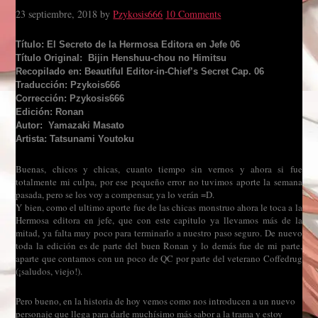
23 septiembre, 2018
by
Pzykosis666
10 Comments
Título: El Secreto de la Hermosa Editora en Jefe 06
Título Original: Bijin Henshuu-chou no Himitsu
Recopilado en: Beautiful Editor-in-Chief’s Secret Cap. 06
Traducción: Pzykois666
Corrección: Pzykosis666
Edición: Ronan
Autor: Yamazaki Masato
Artista: Tatsunami Youtoku
Buenas, chicos y chicas, cuanto tiempo sin vernos y ahora si fue
totalmente mi culpa, por ese pequeño error no tuvimos aporte la semana
pasada, pero se los voy a compensar, ya lo verán =D.
Y bien, como el ultimo aporte fue de las chicas monstruo ahora le toca a la
Hermosa editora en jefe, que con este capitulo ya llevamos más de la
mitad, ya falta muy poco para terminarlo a nuestro paso seguro. De nuevo
toda la edición es de parte del buen Ronan y lo demás fue de mi parte,
aparte que contamos con un poco de QC por parte del veterano Coffedrug
(¡saludos, viejo!).
Pero bueno, en la historia de hoy vemos como nos introducen a un nuevo
personaje que llega para darle muchísimo más sabor a la trama y estoy