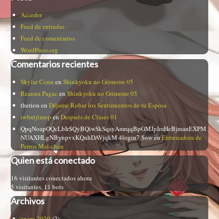
Acceder
Feed de entradas
Feed de comentarios
WordPress.org
Comentarios recientes
Skylar Conn
en
Shinkyoku no Grimoire 05
Reanna Pagac
en
Shinkyoku no Grimoire 05
therion
en
Déjame Robar los Sentimientos de tu Esposa
iwbntjtmop
en
Después de Clases 01
QpqNoapOQcLbIrSQyBQiwSkSqsyAmrqqBpGMJpImHeBjmanEXPM
NUAXHLgNBynpvxKQnhDAVjqkM 4login7 Sow
en
Entrenadora de
Perros Mai-chan
Quien está conectado
16 visitantes conectados ahora
5 visitantes,
11 bots
Archivos
enero 2020
(2)