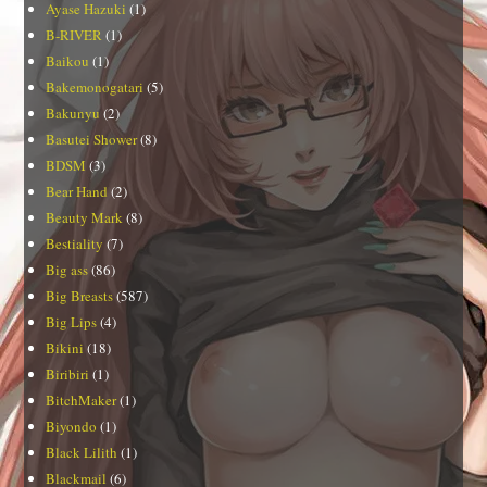
Ayase Hazuki
(1)
B-RIVER
(1)
Baikou
(1)
Bakemonogatari
(5)
Bakunyu
(2)
Basutei Shower
(8)
BDSM
(3)
Bear Hand
(2)
Beauty Mark
(8)
Bestiality
(7)
Big ass
(86)
Big Breasts
(587)
Big Lips
(4)
Bikini
(18)
Biribiri
(1)
BitchMaker
(1)
Biyondo
(1)
Black Lilith
(1)
Blackmail
(6)