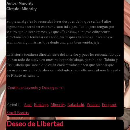
Autor: Minority
Circulo: Minority
Sorpresa, alguien lo recuerda? Pues despues de lo que serían 4 años
regresamos a terminar esta serie, aun irá a paso lento, pero tengan por
seguro que lo acabaremos, ya que «Takeshi», el nuevo editor entro
directamente a terminar esta serie, ya despues veremos si hacemos o
acabamos algo más, así que denle una gran bienvenida, jeje.
La historia continua directamente del anterior y pues les recomiendo que
lo lean todo de nuevo en nuestro lector ahí abajo, pero bueno, Tabuta y
Risu, ahora que saben que están embarazados tienen que planear que
harán con sus vidas de ahora en adelante y para ello necesitarán la ayuda
de Rikuto-niisama…
[Continuar Leyendo y Descargas →]
Posted in:
Anal
,
Bondage
,
Minority
,
Nakadashi
,
Petanko
,
Pregnant
,
Small Breasts
Deseo de Libertad