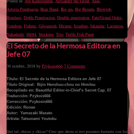
Posted in:
Abi Kamesennin
,
Alexander the Great
,
Anal
,
Artoria Pendragon
,
Bear Hand
,
Big ass
,
Big Breasts
,
Blowjob
,
Bondage
,
Doble Penetracion
,
Double penetration
,
Fate/Grand Order
,
Femdom
,
Fishine
,
Gilgamesh
,
Hirame
,
Ireading
,
Iskandar
,
Lactation
,
Nakadashi
,
Sh0t4
,
Stocking
,
Trío
,
Turtle.Fish.Paint
El Secreto de la Hermosa Editora en
Jefe 07
30 octubre, 2018
by
Pzykosis666
7 Comments
Título: El Secreto de la Hermosa Editora en Jefe 07
Título Original: Bijin Henshuu-chou no Himitsu
Recopilado en: Beautiful Editor-in-Chief’s Secret Cap. 07
Traducción: Pzykois666
Corrección: Pzykosis666
Edición: Ronan
Autor: Yamazaki Masato
Artista: Tatsunami Youtoku
Qué tal, chicos y chicas? Creo que ahora sí nos pasamos bastante con los