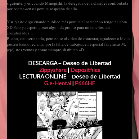
siguiente, y es cuando Minegishi, la delegada de la clase, es confrontada
por Asama-sensei porque sospecha de ella…
Y sí, ya no digo cuando publico más porque al parecer no tengo palabra
XD Pero yo espero poner algo más pronto para no tenerlos tan
abandonados…
Bueno, esto sería todo, pero no se olviden de comentar, agradecer o lo que
gusten (como reclamar por la falta de trabajos, en especial las chicas M,
jeje), nos vemos y como siempre, disfruten =D
DESCARGA
– Deseo de Libertad
Zippyshare
|
Depositfiles
LECTURA ONLINE
– Deseo de Libertad
G.e-Hentai
|
P666HF