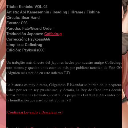
Título: Kentoku VOL.02
Artista: Abi Kamesennin / Ireading | Hirame / Fishine
Círculo: Bear Hand
Evento: C96
Parodia: Fate/Grand Order
Traducción Japones:
Coffedrug
Corrección: Pzykosis666
Limpieza: Coffedrug
Edición: Pzykosis666
Un trabajito más directo del japones hecho por nuestro amigo Coffedrug,
uno menos y quedan unos cuantos más por publicar también de Fate GO
(Alguien más metido en este infierno T-T)
La historia es muy directa, Gilgamesh E Iskandar se burlan de la pequeña
Saber por ser un rey pusilánime, y Artoria, la Rey de Caballeros decide
tomar represalias (sexuales) contra los pequeños Gil Kid y Alexander por
la humillación que pasó su antiguo ser xD
[Continuar Leyendo y Descargas →]