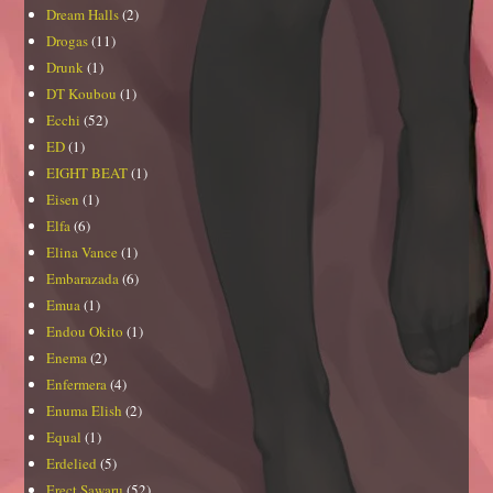
Dream Halls
(2)
Drogas
(11)
Drunk
(1)
DT Koubou
(1)
Ecchi
(52)
ED
(1)
EIGHT BEAT
(1)
Eisen
(1)
Elfa
(6)
Elina Vance
(1)
Embarazada
(6)
Emua
(1)
Endou Okito
(1)
Enema
(2)
Enfermera
(4)
Enuma Elish
(2)
Equal
(1)
Erdelied
(5)
Erect Sawaru
(52)