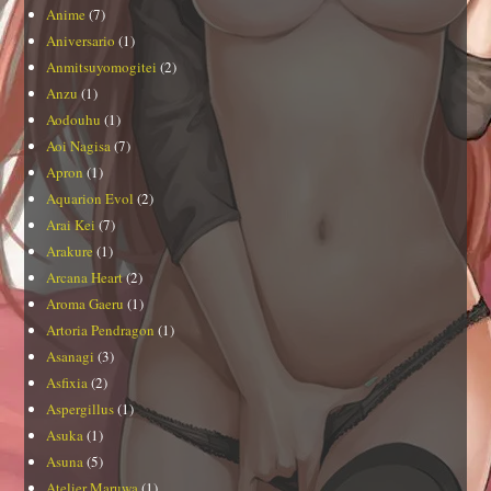
Anime
(7)
Aniversario
(1)
Anmitsuyomogitei
(2)
Anzu
(1)
Aodouhu
(1)
Aoi Nagisa
(7)
Apron
(1)
Aquarion Evol
(2)
Arai Kei
(7)
Arakure
(1)
Arcana Heart
(2)
Aroma Gaeru
(1)
Artoria Pendragon
(1)
Asanagi
(3)
Asfixia
(2)
Aspergillus
(1)
Asuka
(1)
Asuna
(5)
Atelier Maruwa
(1)