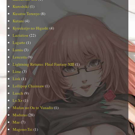
Kuroshiki
(1)
Kusatsu Terunyo
(8)
Kutani
(4)
Kyuukeijo no Higashi
(4)
Lactation
(22)
Lagarto
(1)
Lamia
(3)
Lenceria
(9)
Lightning Returns: FInal Fantasy XIII
(1)
Lime
(3)
Link
(1)
Lollipop Chainsaw
(1)
Lunch
(9)
Lv.X+
(1)
Madan no Ou to Vanadis
(1)
Maduras
(28)
Mae
(7)
Magono-Tei
(1)