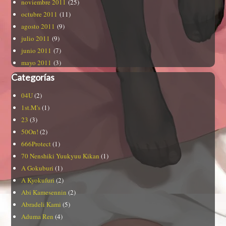
noviembre 2011
(25)
octubre 2011
(11)
agosto 2011
(9)
julio 2011
(9)
junio 2011
(7)
mayo 2011
(3)
Categorías
04U
(2)
1st.M's
(1)
23
(3)
50On!
(2)
666Protect
(1)
70 Nenshiki Yuukyuu Kikan
(1)
A Gokuburi
(1)
A Kyokufuri
(2)
Abi Kamesennin
(2)
Abradeli Kami
(5)
Aduma Ren
(4)