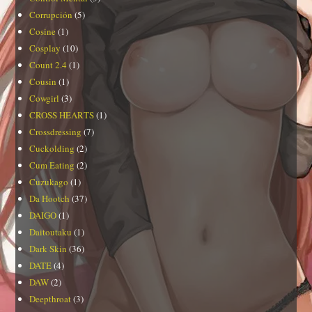
Corrupción
(5)
Cosine
(1)
Cosplay
(10)
Count 2.4
(1)
Cousin
(1)
Cowgirl
(3)
CROSS HEARTS
(1)
Crossdressing
(7)
Cuckolding
(2)
Cum Eating
(2)
Cuzukago
(1)
Da Hootch
(37)
DAIGO
(1)
Daitoutaku
(1)
Dark Skin
(36)
DATE
(4)
DAW
(2)
Deepthroat
(3)