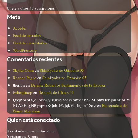
Únete a otros 47 suscriptores
Meta
Acceder
Feed de entradas
Feed de comentarios
WordPress.org
Comentarios recientes
Skylar Conn
en
Shinkyoku no Grimoire 05
Reanna Pagac
en
Shinkyoku no Grimoire 05
therion
en
Déjame Robar los Sentimientos de tu Esposa
iwbntjtmop
en
Después de Clases 01
QpqNoapOQcLbIrSQyBQiwSkSqsyAmrqqBpGMJpImHeBjmanEXPM
NUAXHLgNBynpvxKQnhDAVjqkM 4login7 Sow
en
Entrenadora de
Perros Mai-chan
Quien está conectado
8 visitantes conectados ahora
0 visitantes,
8 bots