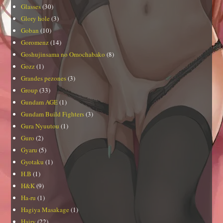
Glasses
(30)
Glory hole
(3)
Goban
(10)
Goromenz
(14)
Goshujinsama no Omochabako
(8)
Gozz
(1)
Grandes pezones
(3)
Group
(33)
Gundam AGE
(1)
Gundam Build Fighters
(3)
Gura Nyuutou
(1)
Guro
(2)
Gyaru
(5)
Gyotaku
(1)
H.B
(1)
H&K
(9)
Ha-ru
(1)
Hagiya Masakage
(1)
Hairy
(22)