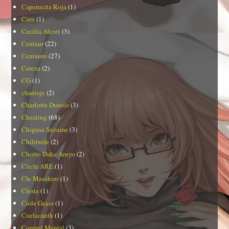
Caperucita Roja
(1)
Carn
(1)
Cecilia Alcott
(3)
Centaur
(22)
Centauro
(27)
Cereza
(2)
CG
(1)
chantaje
(2)
Charlotte Dunois
(3)
Cheating
(68)
Chigusa Suzume
(3)
Childwife
(2)
Chotto Dake Aruyo
(2)
Circle ARE
(1)
Cle Masahiro
(1)
Clesta
(1)
Code Geass
(1)
Coelacanth
(1)
Control Mental
(3)