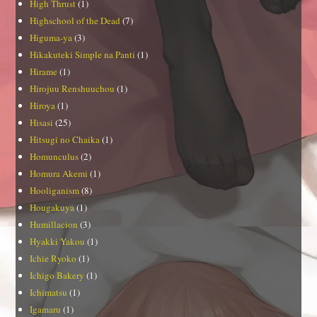
High Thrust
(1)
Highschool of the Dead
(7)
Higuma-ya
(3)
Hikakuteki Simple na Panti
(1)
Hirame
(1)
Hirojuu Renshuuchou
(1)
Hiroya
(1)
Hisasi
(25)
Hitsugi no Chaika
(1)
Homunculus
(2)
Homura Akemi
(1)
Hooliganism
(8)
Hougakuya
(1)
Humillacion
(3)
Hyakki Yakou
(1)
Ichie Ryoko
(1)
Ichigo Bakery
(1)
Ichimatsu
(1)
Igamaru
(1)