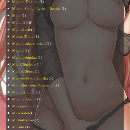
Maguro Teikoku
(1)
Mahou Shoujo Lyrical Nanoha
(1)
Maid
(7)
Maidoll
(16)
Maimaimai
(1)
Makari Tohru
(1)
Makinosaka Shinichi
(1)
Makiof
(1)
Makuu Gundan
(1)
Man Chin Low
(1)
Maniac Street
(1)
Maoyuu Maou Yuusha
(1)
Mari Illustrious Makinami
(1)
Maruwa Tarou
(1)
Masane Amaha
(1)
Masoquismo
(3)
Massaratou
(1)
Masturbación
(2)
Matsuri
(1)