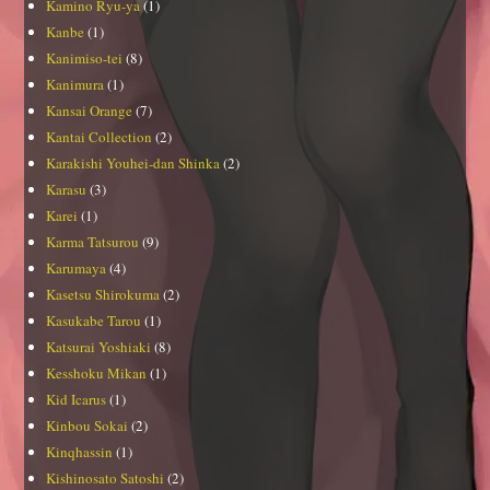
Kamino Ryu-ya
(1)
Kanbe
(1)
Kanimiso-tei
(8)
Kanimura
(1)
Kansai Orange
(7)
Kantai Collection
(2)
Karakishi Youhei-dan Shinka
(2)
Karasu
(3)
Karei
(1)
Karma Tatsurou
(9)
Karumaya
(4)
Kasetsu Shirokuma
(2)
Kasukabe Tarou
(1)
Katsurai Yoshiaki
(8)
Kesshoku Mikan
(1)
Kid Icarus
(1)
Kinbou Sokai
(2)
Kinqhassin
(1)
Kishinosato Satoshi
(2)