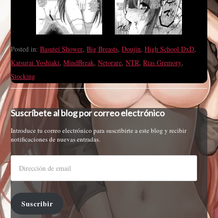
Posted in:
Basutei Shower
,
Big Breasts
,
Doujin
,
High School DxD
,
Katsurai Yoshiaki
,
MindBreak
,
Netorare
,
NTR
,
Rias Gremory
,
Stocking
Suscríbete al blog por correo electrónico
Introduce tu correo electrónico para suscribirte a este blog y recibir
notificaciones de nuevas entradas.
Suscribir