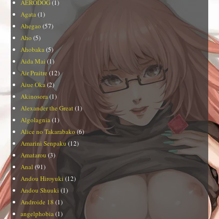
AERODOG
(1)
Agata
(1)
Ahegao
(57)
Aho
(5)
Ahobaka
(5)
Aida Mai
(1)
Air Praitre
(12)
Aiue Oka
(2)
Akinosora
(1)
Alexander the Great
(1)
Algolagnia
(1)
Alice no Takarabako
(6)
Amarini Senpaku
(12)
Amatarou
(3)
Anal
(91)
Andou Hiroyuki
(12)
Andou Shuuki
(1)
Androide 18
(1)
angelphobia
(1)