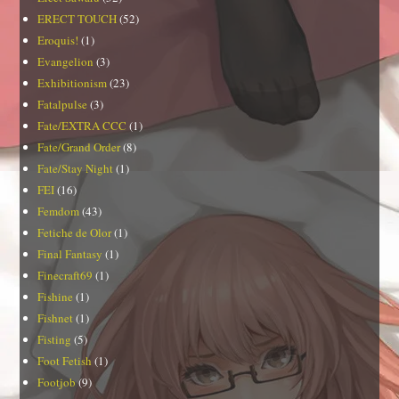
ERECT TOUCH
(52)
Eroquis!
(1)
Evangelion
(3)
Exhibitionism
(23)
Fatalpulse
(3)
Fate/EXTRA CCC
(1)
Fate/Grand Order
(8)
Fate/Stay Night
(1)
FEI
(16)
Femdom
(43)
Fetiche de Olor
(1)
Final Fantasy
(1)
Finecraft69
(1)
Fishine
(1)
Fishnet
(1)
Fisting
(5)
Foot Fetish
(1)
Footjob
(9)