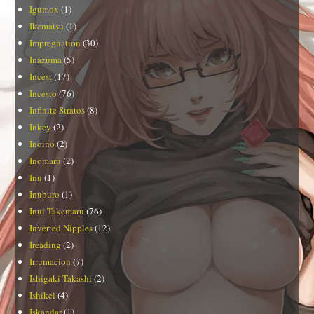
Igumox
(1)
Ikematsu
(1)
Impregnation
(30)
Inazuma
(5)
Incest
(17)
Incesto
(76)
Infinite Stratos
(8)
Inkey
(2)
Inoino
(2)
Inomaru
(2)
Inu
(1)
Inuburo
(1)
Inui Takemaru
(76)
Inverted Nipples
(12)
Ireading
(2)
Irrumacion
(7)
Ishigaki Takashi
(2)
Ishikei
(4)
Iskandar
(1)