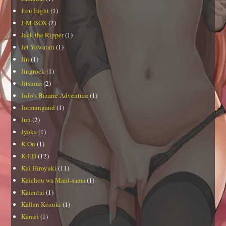
Itou Eight
(1)
J-M-BOX
(2)
Jack the Ripper
(1)
Jet Yowatari
(1)
Jin
(1)
Jingrock
(1)
Jitsuma
(2)
JoJo's Bizarre Adventure
(1)
Jormungand
(1)
Jun
(2)
Jyoka
(1)
K-On
(1)
K.F.D
(12)
Kai Hiroyuki
(11)
Kaichou wa Maid-sama
(1)
Kaientai
(1)
Kallen Kozuki
(1)
Kamei
(1)