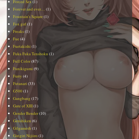
Forced Sex
(1)
Forever and ever…
(1)
Fountain's Square
(1)
Fox girl
(1)
Freaks
(1)
Fue
(4)
Fuetakishi
(1)
Fuka Fuka Tenshoku
(1)
Full Color
(87)
Funikigumi
(9)
Furry
(4)
Futanari
(33)
G500
(1)
Gangbang
(17)
Gate of XIII
(1)
Gender Bender
(10)
Genshiken
(6)
Gilgamesh
(1)
Girigiri Nijiiro
(1)