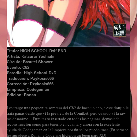
Título: HIGH SCHOOL DxIf END
Artista: Katsurai Yoshiaki
Círculo: Basutei Shower
Evento: C82
Parodia: High School DxD
Traducción: Pzykosis666
Corrección: Pzykosis666
Limpieza: Codegeman
Edición: Ronan
Les traigo una pequeñita sorpresa del C82 de hace un año, a este doujin le
traía ganas desde que vi la preview de la Comiket, pero cuando vi la raw
me desanime… Puro texto insertado en todas las paginas, demasiada
reconstrucción como para tenerlo en cuanta y ahora con la excelente
ayuda de Codegeman en la limpieza por fin se los puedo traer. (En serio se
les agradece a Ronan y Code, me hicieron un buen paro XD)