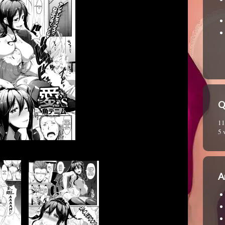
Q
11
5 
A