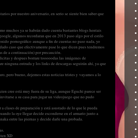
arios por nuestro aniversario, en serio se siente bien saber que
omo muchos ya se habrán dado cuenta bastantes blogs hentais
google, algunos recordaran que en 2013 paso algo por el estilo
enido pornográfico aunque a fin de cuentas no paso nada, yo
n dado caso que efectivamente pase lo que dicen pues tendremos
s de a continuación) por precaución.
licitas y despues borrare tooooodas las imágenes de
rare ninguna entrada y los links de descargas seguirán ahí, ya que
uro, pero bueno, dejemos estas noticias tristes y vayamos a lo
en cree está muy fuera de su liga, aunque Eguchi parece ser
invitarse a su casa para jugar un videojuego que no pudo
r a clases de preparación y está asustado de lo que le pueda
 cuando la oye llegar decide esconderse en el armario junto a
aka entre las piernas y decide darle una probada.
as.
uten XD