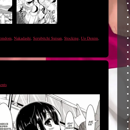
emdom
,
Nakadashi
,
Serubitchi Suisan
,
Stocking
,
Uo Denim
,
ents