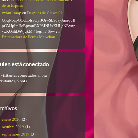
de tu Esposa
iwbntjtmop
en
Después de Clases 01
QpqNoapOQcLbIrSQyBQiwSkSqsyAmrqqB
pGMJpImHeBjmanEXPMNUAXHLgNBynp
vxKQnhDAVjqkM 4login7 Sow
en
Entrenadora de Perros Mai-chan
uien está conectado
 visitantes conectados ahora
visitantes,
6 bots
rchivos
enero 2020
(2)
octubre 2019
(1)
septiembre 2019
(3)