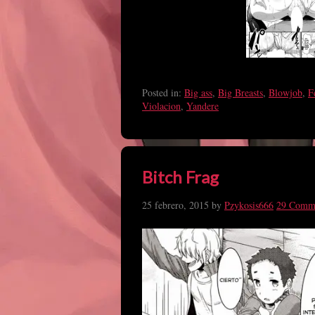
Posted in:
Big ass
,
Big Breasts
,
Blowjob
,
F
Violacion
,
Yandere
Bitch Frag
25 febrero, 2015
by
Pzykosis666
29 Comm