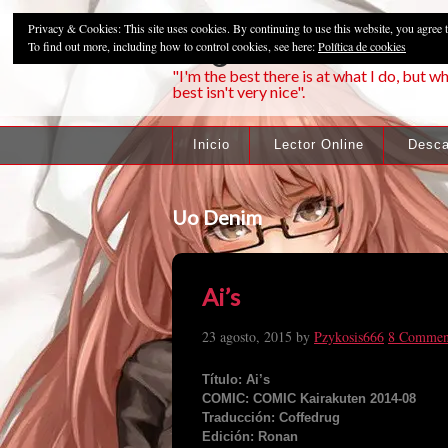
Privacy & Cookies: This site uses cookies. By continuing to use this website, you agree t
Pzykosis666HFa
To find out more, including how to control cookies, see here:
Política de cookies
"I'm the best there is at what I do, but wh
best isn't very nice".
Inicio
Lector Online
Desca
Uo Denim
Ai’s
23 agosto, 2015
by
Pzykosis666
8 Commen
Título: Ai’s
COMIC: COMIC Kairakuten 2014-08
Traducción: Coffedrug
Edición: Ronan