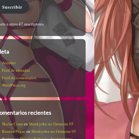
Suscribir
ete a otros 47 suscriptores
eta
Acceder
Feed de entradas
Feed de comentarios
WordPress.org
omentarios recientes
Skylar Conn
en
Shinkyoku no Grimoire 05
Reanna Pagac
en
Shinkyoku no Grimoire 05
therion
en
Déjame Robar los Sentimientos