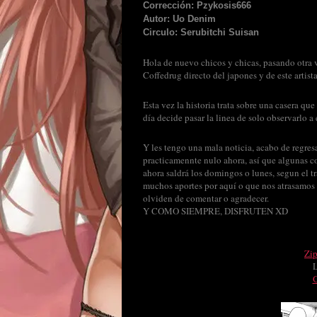
Corrección: Pzykosis666
Autor: Uo Denim
Circulo: Serubitchi Suisan
Hola de nuevo chicos y chicas, pasando otra 
Coffedrug directo del japones y de este artist
Esta vez la historia trata sobre una casera qu
día decide pasar la linea de solo observarlo a 
Y les tengo una mala noticia, acabo de regresa
practicamennte nulo ahora, así que algunas c
ahora saldrá los domingos o lunes, segun el t
muchos aportes por aquí o que nos atrasamos 
olviden de comentar o agradecer.
Y COMO SIEMPRE, DISFRUTEN XD
Zi
G