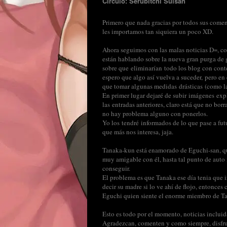
Circulo: Serubitchi Suisan
Primero que nada gracias por todos sus coment
les importamos tan siquiera un poco XD.
Ahora seguimos con las malas noticias D=, c
están hablando sobre la nueva gran purga de 
sobre que eliminarían todo los blog con cont
espero que algo así vuelva a suceder, pero e
que tomar algunas medidas drásticas (como la
En primer lugar dejaré de subir imágenes exp
las entradas anteriores, claro está que no bor
no hay problema alguno con ponerlos.
Yo los tendré informados de lo que pase a fut
que más nos interesa, jaja.
Tanaka-kun está enamorado de Eguchi-san, qui
muy amigable con él, hasta tal punto de auto 
conseguir.
El problema es que Tanaka ese día tenia que i
decir su madre si lo ve ahí de flojo, entonces
Eguchi quien siente el enorme miembro de Tan
Esto es todo por el momento, noticias incluid
Agradezcan, comenten y como siempre, disfr