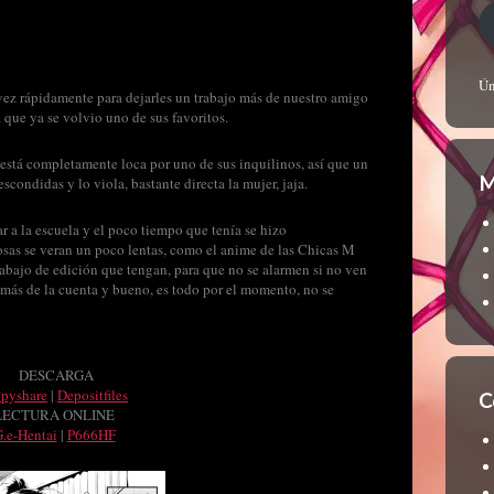
Ún
vez rápidamente para dejarles un trabajo más de nuestro amigo
a que ya se volvio uno de sus favoritos.
e está completamente loca por uno de sus inquilinos, así que un
M
escondidas y lo viola, bastante directa la mujer, jaja.
r a la escuela y el poco tiempo que tenía se hizo
osas se veran un poco lentas, como el anime de las Chicas M
rabajo de edición que tengan, para que no se alarmen si no ven
más de la cuenta y bueno, es todo por el momento, no se
DESCARGA
ppyshare
|
Depositfiles
C
LECTURA ONLINE
.e-Hentai
|
P666HF