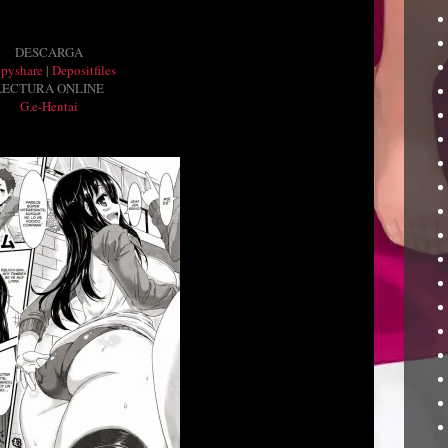
DESCARGA
ppyshare
|
Depositfiles
LECTURA ONLINE
G.e-Hentai